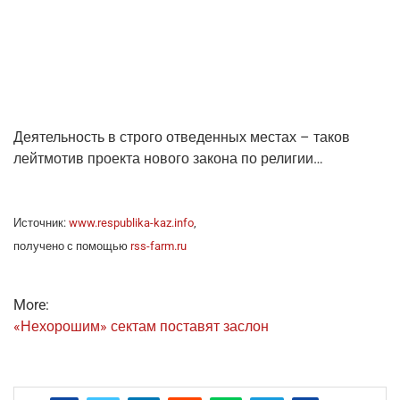
Дея­тель­ность в стро­го отве­ден­ных местах – таков
лейт­мо­тив про­ек­та ново­го зако­на по религии…
Источ­ник:
www.respublika-kaz.info
,
полу­че­но с помо­щью
rss-farm.ru
More:
«Нехо­ро­шим» сек­там поста­вят заслон