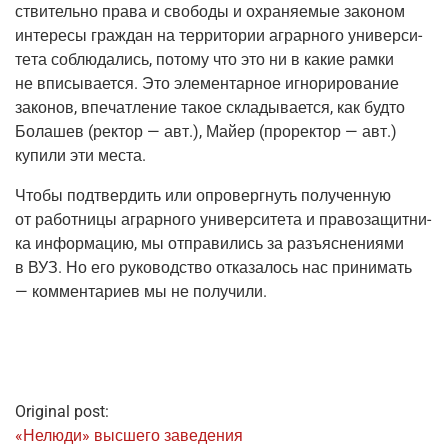
стви­тель­но пра­ва и сво­бо­ды и охра­ня­е­мые зако­ном
инте­ре­сы граж­дан на тер­ри­то­рии аграр­но­го уни­вер­си­
те­та соблю­да­лись, пото­му что это ни в какие рам­ки
не впи­сы­ва­ет­ся. Это эле­мен­тар­ное игно­ри­ро­ва­ние
зако­нов, впе­чат­ле­ние такое скла­ды­ва­ет­ся, как буд­то
Бола­шев
(рек­тор
— авт.), Май­ер
(про­рек­тор
— авт.)
купи­ли эти места.
Что­бы под­твер­дить или опро­верг­нуть полу­чен­ную
от работ­ни­цы аграр­но­го уни­вер­си­те­та и пра­во­за­щит­ни­
ка инфор­ма­цию, мы отпра­ви­лись за разъ­яс­не­ни­я­ми
в ВУЗ. Но его руко­вод­ство отка­за­лось нас при­ни­мать
— ком­мен­та­ри­ев мы не получили.
Original post:
«Нелю­ди» выс­ше­го заведения