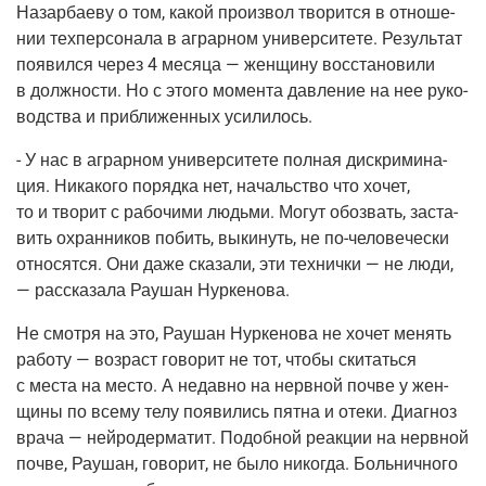
Назар­ба­е­ву о том, какой про­из­вол тво­рит­ся в отно­ше­
нии тех­пер­со­на­ла в аграр­ном уни­вер­си­те­те. Резуль­тат
появил­ся через 4 меся­ца — жен­щи­ну вос­ста­но­ви­ли
в долж­но­сти. Но с это­го момен­та дав­ле­ние на нее руко­
вод­ства и при­бли­жен­ных усилилось.
- У нас в аграр­ном уни­вер­си­те­те пол­ная дис­кри­ми­на­
ция. Ника­ко­го поряд­ка нет, началь­ство что хочет,
то и тво­рит с рабо­чи­ми людь­ми. Могут обо­звать, заста­
вить охран­ни­ков побить, выки­нуть, не по-чело­ве­че­ски
отно­сят­ся. Они даже ска­за­ли, эти тех­нич­ки — не люди,
— рас­ска­за­ла Рау­шан Нуркенова.
Не смот­ря на это, Рау­шан Нур­ке­но­ва не хочет менять
рабо­ту — воз­раст гово­рит не тот, что­бы ски­тать­ся
с места на место. А недав­но на нерв­ной поч­ве у жен­
щи­ны по все­му телу появи­лись пят­на и оте­ки. Диа­гноз
вра­ча — ней­ро­дер­ма­тит. Подоб­ной реак­ции на нерв­ной
поч­ве, Рау­шан, гово­рит, не было нико­гда. Боль­нич­но­го