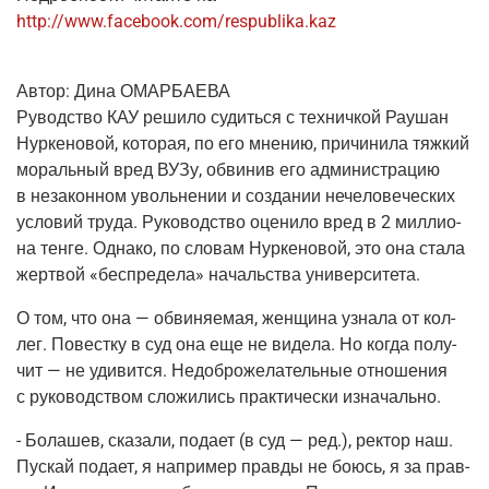
http://www.facebook.com/respublika.kaz
Автор:
Дина ОМАРБАЕВА
Рувод­ство КАУ реши­ло судить­ся с тех­нич­кой Рау­шан
Нур­ке­но­вой, кото­рая, по его мне­нию, при­чи­ни­ла тяж­кий
мораль­ный вред ВУЗу, обви­нив его адми­ни­стра­цию
в неза­кон­ном уволь­не­нии и созда­нии нече­ло­ве­че­ских
усло­вий тру­да. Руко­вод­ство оце­ни­ло вред в 2 мил­ли­о­
на тен­ге. Одна­ко, по сло­вам Нур­ке­но­вой, это она ста­ла
жерт­вой «бес­пре­де­ла» началь­ства университета.
О том, что она — обви­ня­е­мая, жен­щи­на узна­ла от кол­
лег. Повест­ку в суд она еще не виде­ла. Но когда полу­
чит — не уди­вит­ся. Недоб­ро­же­ла­тель­ные отно­ше­ния
с руко­вод­ством сло­жи­лись прак­ти­че­ски изначально.
- Бола­шев, ска­за­ли, пода­ет
(в
суд — ред.), рек­тор наш.
Пус­кай пода­ет, я напри­мер прав­ды не боюсь, я за прав­