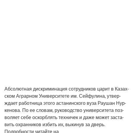
Абсо­лют­ная дис­кри­ми­на­ция сотруд­ни­ков царит в Казах­
ском Аграр­ном Уни­вер­си­те­те им. Сей­фу­ли­на, утвер­
жда­ет работ­ни­ца это­го аста­нин­ско­го вуза Рау­шан Нур­
ке­но­ва. По ее сло­вам, руко­вод­ство уни­вер­си­те­та поз­
во­ля­ет себе оскорб­лять тех­ни­чек и даже может заста­
вить охран­ни­ков избить их, выки­нув за дверь.
Подроб­но­сти читай­те на