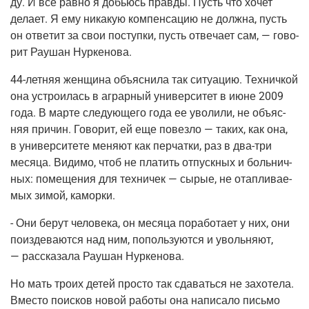
ду. И все рав­но я добьюсь прав­ды. Пусть что хочет
дела­ет. Я ему ника­кую ком­пен­са­цию не долж­на, пусть
он отве­тит за свои поступ­ки, пусть отве­ча­ет сам, — гово­
рит Рау­шан Нуркенова.
44-лет­няя жен­щи­на объ­яс­ни­ла так ситу­а­цию. Тех­нич­кой
она устро­и­лась в аграр­ный уни­вер­си­тет в июне 2009
года. В мар­те сле­ду­ю­ще­го года ее уво­ли­ли, не объ­яс­
няя при­чин. Гово­рит, ей еще повез­ло — таких, как она,
в уни­вер­си­те­те меня­ют как пер­чат­ки, раз в два-три
меся­ца. Види­мо, чтоб не пла­тить отпуск­ных и боль­нич­
ных: поме­ще­ния для тех­ни­чек — сырые, не отап­ли­ва­е­
мых зимой, каморки.
- Они берут чело­ве­ка, он меся­ца пора­бо­та­ет у них, они
поиз­де­ва­ют­ся над ним, пополь­зу­ют­ся и уволь­ня­ют,
— рас­ска­за­ла Рау­шан Нуркенова.
Но мать тро­их детей про­сто так сда­вать­ся не захо­те­ла.
Вме­сто поис­ков новой рабо­ты она напи­са­ло пись­мо