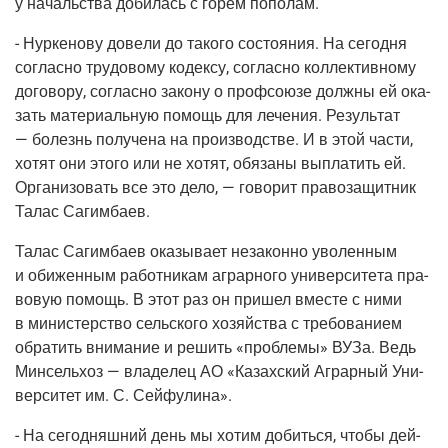
у началь­ства доби­лась с горем пополам.
- Нур­ке­но­ву дове­ли до тако­го состо­я­ния. На сего­дня
соглас­но тру­до­во­му кодек­су, соглас­но кол­лек­тив­но­му
дого­во­ру, соглас­но зако­ну о проф­со­ю­зе долж­ны ей ока­
зать мате­ри­аль­ную помощь для лече­ния. Резуль­тат
— болезнь полу­че­на на про­из­вод­стве. И в этой части,
хотят они это­го или не хотят, обя­за­ны выпла­тить ей.
Орга­ни­зо­вать все это дело, — гово­рит пра­во­за­щит­ник
Талас Сагимбаев.
Талас Сагим­ба­ев ока­зы­ва­ет неза­кон­но уво­лен­ным
и оби­жен­ным работ­ни­кам аграр­но­го уни­вер­си­те­та пра­
во­вую помощь. В этот раз он при­шел вме­сте с ними
в мини­стер­ство сель­ско­го хозяй­ства с тре­бо­ва­ни­ем
обра­тить вни­ма­ние и решить «про­бле­мы» ВУЗа. Ведь
Мин­сель­хоз — вла­де­лец АО «Казах­ский Аграр­ный Уни­
вер­си­тет им. С. Сейфулина».
- На сего­дняш­ний день мы хотим добить­ся, что­бы дей­