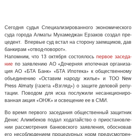
Сего­дня судья Спе­ци­а­ли­зи­ро­ван­но­го эко­но­ми­че­ско­го
суда горо­да Алма­ты Муха­меджан Ерза­ков создал пре­
це­дент. Впер­вые суд встал на сто­ро­ну заем­щи­ков, дав
бан­ки­рам «отвод-пово­рот».
Напом­ним, что 13 октяб­ря состо­я­лось
пер­вое засе­да­
ние
по заяв­ле­нию АО «Дочер­няя ипо­теч­ная орга­ни­за­
ция АО «БТА Банк» «БТА Ипо­те­ка» к обще­ствен­но­му
объ­еди­не­нию «Оста­вим наро­ду жилье» и ТОО New
Press Almaty (газе­та «Взгляд») о защи­те дело­вой репу­
та­ции. Пово­дом для иска послу­жи­ли несанк­ци­о­ни­ро­
ван­ная акция «ОНЖ» и осве­ще­ние ее в СМИ.
Во вре­мя пер­во­го засе­да­ния обще­ствен­ный защит­ник
Денис Алим­бе­ков подал хода­тай­ство о при­оста­нов­ле­
нии рас­смот­ре­ния бан­ков­ско­го заяв­ле­ния, обос­но­вав
его несо­блю­де­ни­ем про­це­дур­ных норм преду­смот­рен­