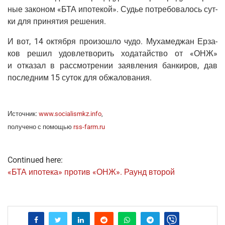
ные зако­ном «БТА ипо­те­кой». Судье потре­бо­ва­лось сут­
ки для при­ня­тия решения.
И вот, 14 октяб­ря про­изо­шло чудо. Муха­меджан Ерза­
ков решил удо­вле­тво­рить хода­тай­ство от «ОНЖ»
и отка­зал в рас­смот­ре­нии заяв­ле­ния бан­ки­ров, дав
послед­ним 15 суток для обжалования.
Источ­ник:
www.socialismkz.info
,
полу­че­но с помо­щью
rss-farm.ru
Continued here:
«БТА ипо­те­ка» про­тив «ОНЖ». Раунд второй