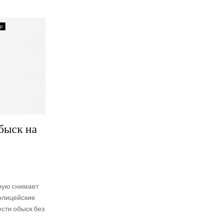
р
ыск на
орую снимает
олицейские
сти обыск без