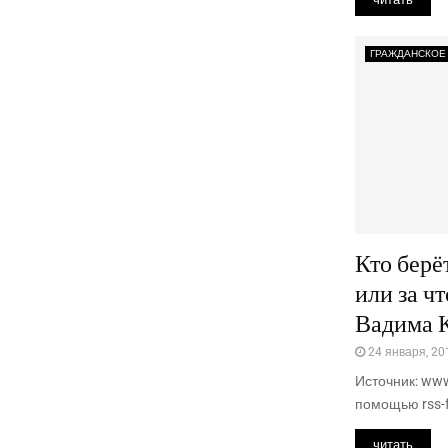
ГРАЖДАНСКОЕ
Кто берё
или за ч
Вадима 
24 января, 20
Источник: www
помощью rss-f
читать