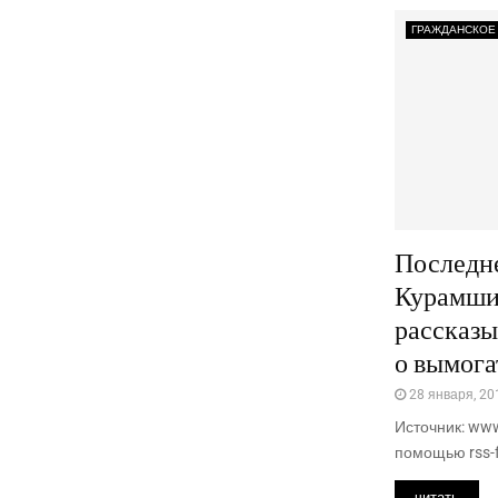
ГРАЖДАНСКОЕ
Последн
Курамшин
рассказы
о вымога
28 января, 20
Источник: www
помощью rss-f
читать