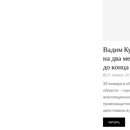
Вадим К
на два м
до конца
31 января, 20
30 января в 
области – гор
апелляционно
правозащитни
арестованы в 
читать