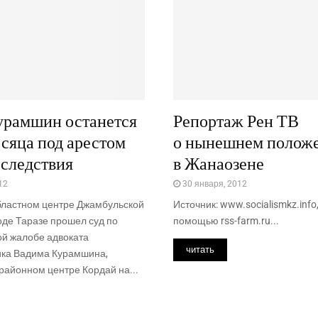
урамшин останется
Репортаж Рен ТВ
есяца под арестом
о нынешнем полож
 следствия
в Жанаозене
12
30 января, 2012
областном центре Джамбульской
Источник: www.socialismkz.info
оде Таразе прошел суд по
помощью rss-farm.ru...
й жалобе адвоката
читать
ка Вадима Курамшина,
районном центре Кордай на...