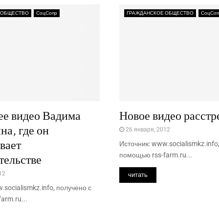
 ОБЩЕСТВО
СоцСопр
ГРАЖДАНСКОЕ ОБЩЕСТВО
СоцСоп
ее видео Вадима
Новое видео расстр
а, где он
26 января, 2012
вает
Источник: www.socialismkz.info
помощью rss-farm.ru...
тельстве
12
читать
.socialismkz.info, получено с
arm.ru...