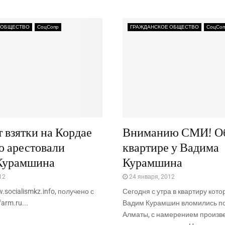
 ОБЩЕСТВО
СоцСопр
ГРАЖДАНСКОЕ ОБЩЕСТВО
СоцСоп
т взятки на Кордае
Вниманию СМИ! Об
то арестовали
квартире у Вадима
Курамшина
Курамшина
12
24 января, 2012
.socialismkz.info, получено с
Сегодня с утра в квартиру кот
arm.ru...
Вадим Курамшин вломились п
Алматы, с намерением произве