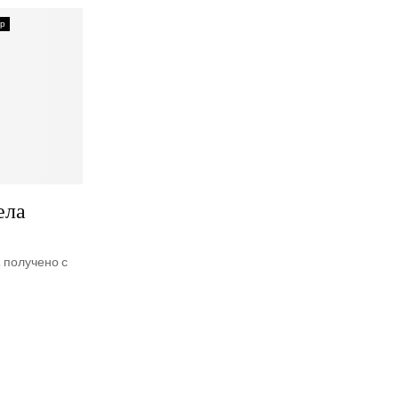
р
ела
, получено с