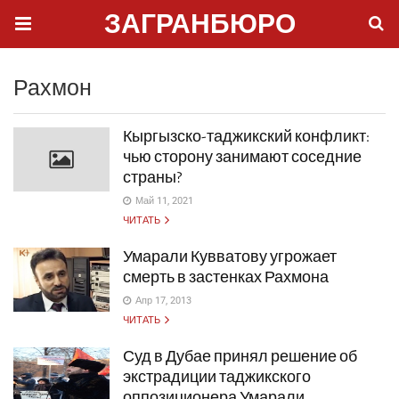
ЗАГРАНБЮРО
Рахмон
Кыргызско-таджикский конфликт:
чью сторону занимают соседние
страны?
Май 11, 2021
ЧИТАТЬ
Умарали Кувватову угрожает
смерть в застенках Рахмона
Апр 17, 2013
ЧИТАТЬ
Суд в Дубае принял решение об
экстрадиции таджикского
оппозиционера Умарали…