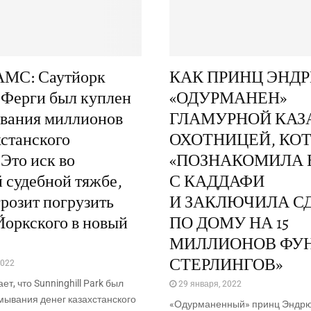
МС: Саутйорк
КАК ПРИНЦ ЭНД
 Ферги был куплен
«ОДУРМАНЕН»
ывания миллионов
ГЛАМУРНОЙ КАЗ
хстанского
ОХОТНИЦЕЙ, КО
 Это иск во
«ПОЗНАКОМИЛА 
 судебной тяжбе,
С КАДДАФИ
грозит погрузить
И ЗАКЛЮЧИЛА С
Йоркского в новый
ПО ДОМУ НА 15
МИЛЛИОНОВ ФУ
СТЕРЛИНГОВ»
2022
­ет, что Sunninghill Park был
29 января, 2022
ы­ва­ния денег казах­стан­ско­го
«Одур­ма­нен­ный» принц Энд­рю