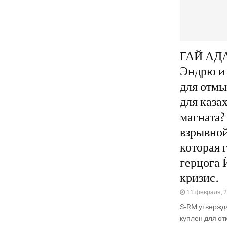
ГАЙ АДА
Эндрю и
для отм
для каза
магната?
взрывной
которая 
герцога 
кризис.
11 февраля, 
S‑RM утвер­жда
куп­лен для отм