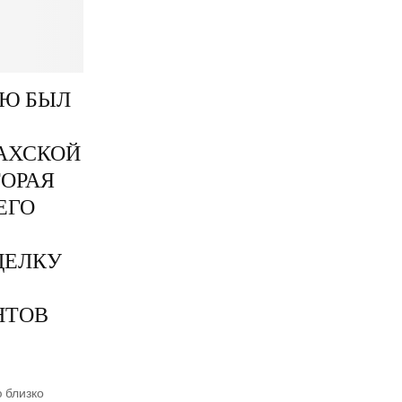
РЮ БЫЛ
АХСКОЙ
ТОРАЯ
ЕГО
ДЕЛКУ
НТОВ
 близ­ко