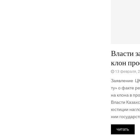
Власти з
клон про
13 февраля, 
Заяв­ле­ние ЦК
ту» о фак­те ре
на кло­на в про
Вла­сти Казах­
юсти­ции наг­ло
нии госу­дар­ст
читать