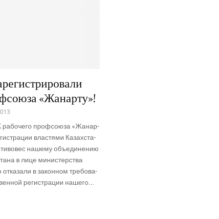
арегистрировали
фсоюза «Жанарту»!
2013
 рабо­че­го проф­со­ю­за «Жанар­
ги­стра­ции вла­стя­ми Казах­ста­
­ти­во­вес наше­му объ­еди­не­нию
ста­на в лице мини­стер­ства
 отка­за­ли в закон­ном тре­бо­ва­
вен­ной реги­стра­ции наше­го...