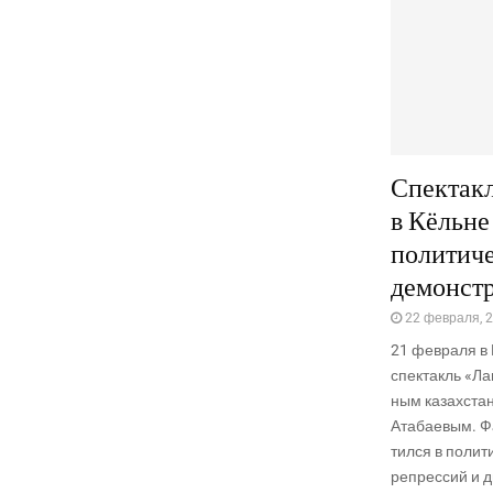
Спектакл
в Кёльне
политич
демонст
22 февраля, 
21 фев­ра­ля в
спек­такль «Ла
ным казах­стан
Ата­ба­е­вым. Ф
тил­ся в поли­т
репрес­сий и дик