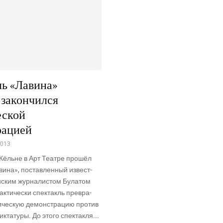
ь «Лавина»
 закончился
еской
рацией
2013
 Кёльне в Арт Теат­ре про­шёл
ви­на», постав­лен­ный извест­
­ским жур­на­ли­стом Була­том
ак­ти­че­ски спек­такль пре­вра­
и­че­скую демон­стра­цию про­тив
­та­ту­ры. До это­го спек­так­ля...