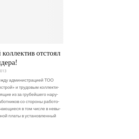
 коллектив отстоял
идера!
2013
ж­ду адми­ни­стра­ци­ей ТОО
­строй» и тру­до­вым кол­лек­ти­
дя­щие из за гру­бей­ше­го нару­
от­ни­ков со сто­ро­ны рабо­то­
­ча­ю­щи­е­ся в том чис­ле в невы­
­ной пла­ты в уста­нов­лен­ный