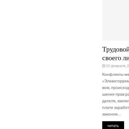
Трудовой
своего л
22 февраля, 
Кон­флик­ты ме
«Эле­ва­тор­рем
вом, про­ис­хо­
ше­ния прав раб
да­те­ля, заклю
пла­те зара­бот
зако­ном...
читать