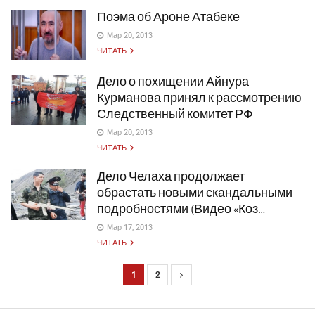
Поэма об Ароне Атабеке
Мар 20, 2013
ЧИТАТЬ
Дело о похищении Айнура
Курманова принял к рассмотрению
Следственный комитет РФ
Мар 20, 2013
ЧИТАТЬ
Дело Челаха продолжает
обрастать новыми скандальными
подробностями (Видео «Коз…
Мар 17, 2013
ЧИТАТЬ
1
2
Н
а