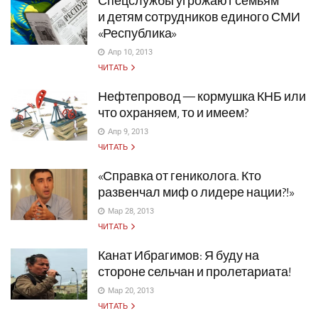
Спецслужбы угрожают семьям
и детям сотрудников единого СМИ
«Республика»
Апр 10, 2013
ЧИТАТЬ
Нефтепровод — кормушка КНБ или
что охраняем, то и имеем?
Апр 9, 2013
ЧИТАТЬ
«Справка от гениколога. Кто
развенчал миф о лидере нации?!»
Мар 28, 2013
ЧИТАТЬ
Канат Ибрагимов: Я буду на
стороне сельчан и пролетариата!
Мар 20, 2013
ЧИТАТЬ