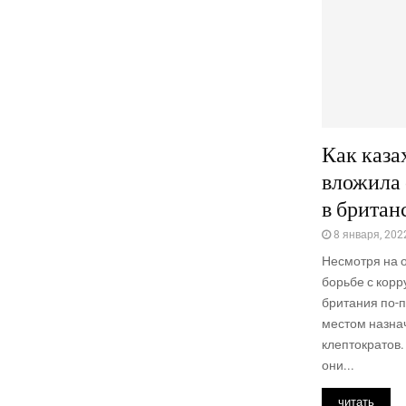
Как каза
вложила 
в британ
8 января, 202
Несмот­ря на о
борь­бе с кор­р
бри­та­ния по-
местом назна­ч
клептократов. 
они...
читать