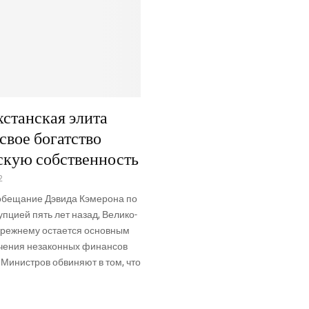
хстанская элита
свое богатство
скую собственность
2
бе­ща­ние Дэви­да Кэме­ро­на по
уп­ци­ей пять лет назад, Вели­ко­
преж­не­му оста­ет­ся основ­ным
е­ния неза­кон­ных финан­сов
Мини­стров обви­ня­ют в том, что