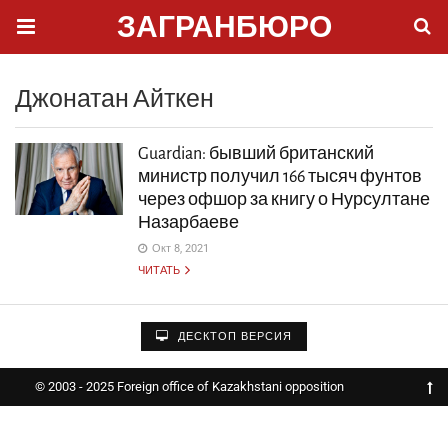
ЗАГРАНБЮРО
Джонатан Айткен
Guardian: бывший британский
министр получил 166 тысяч фунтов
через офшор за книгу о Нурсултане
Назарбаеве
Окт 8, 2021
ЧИТАТЬ
ДЕСКТОП ВЕРСИЯ
© 2003 - 2025 Foreign office of Kazakhstani opposition