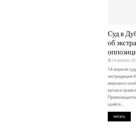
Суд в Ду
об экстр
оппозиц
14 апреля, 20
14 апре­ля суд
экс­тра­ди­ции 
миро­во­го соо
ка­тов и пра­во
Пра­во­за­щит­н
щий­ся...
читать