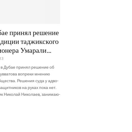
бае принял решение
адиции таджикского
ионера Умарали…
13
 в Дубае при­нял реше­ние об
Кув­ва­то­ва вопре­ки мне­нию
б­ще­ства. Реше­ния суда у адво­
­за­щит­ни­ков на руках пока нет.
ик Нико­лай Нико­ла­ев, зани­ма­ю­