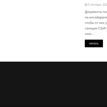
5 октября, 20
Доку­мен­ты пок
на инсай­де­ро
что­бы от них 
санк­ции США у
ских...
читать