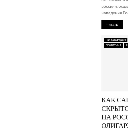
рос­си­ян, ока
напа­де­ния Рос
читать
Pandora Papers
ПОЛИТИКА
Р
КАК СА
СКРЫТ
НА РОС
ОЛИГАР