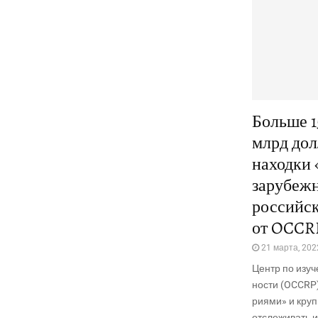
Больше 15
млрд дол
находки 
зарубеж
российск
от OCCR
21 марта, 202
Центр по изу­че
но­сти (OCCRP)
ри­я­ми» и кр
отсле­жи­вать и