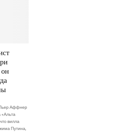
ист
ери
 он
уда
ны
т Пьер Афф­нер
а «Аль­та
что вил­ла
жи­ма Пути­на,