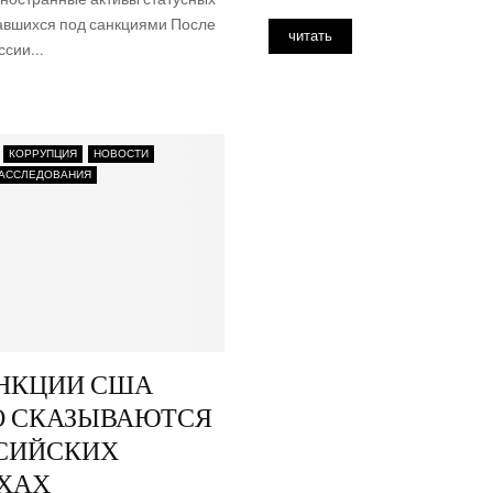
­зав­ших­ся под санкциями После
читать
­сии...
КОРРУПЦИЯ
НОВОСТИ
АССЛЕДОВАНИЯ
НКЦИИ США
О СКАЗЫВАЮТСЯ
СИЙСКИХ
ХАХ