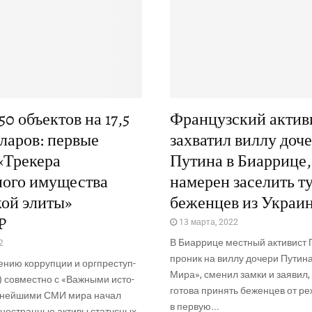
0 объектов на 17,5
Французский актив
ларов: первые
захватил виллу доч
«Трекера
Путина в Биаррице,
ного имущества
намерен заселить т
ой элиты»
беженцев из Украи
P
13 марта, 2022
В Биар­ри­це мест­ный акти­вис
2
про­ник на вил­лу доче­ри Пути­н
­нию кор­руп­ции и орг­пре­ступ­
Мира», сме­нил зам­ки и заявил, 
 сов­мест­но с «Важ­ны­ми исто­
гото­ва при­нять бежен­цев от ре
уп­ней­ши­ми СМИ мира начал
в первую...
но­стран­ные акти­вы ста­тус­ных