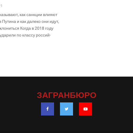
21
а­зы­ва­ют, как санк­ции вли­я­ют
в Пути­на и как дале­ко они идут,
уклониться Когда в 2018 году
да­ри­ли по клас­су рос­сий­
ЗАГРАНБЮРО