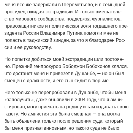
меня все же задер­жа­ли в Шере­ме­тье­во, и я семь дней
про­си­дел, ожи­дая экс­тра­ди­ции. И толь­ко вме­ша­тель­
ство миро­во­го сооб­ще­ства, под­держ­ка жур­на­ли­стов,
пра­во­за­щит­ни­ков и поли­ти­че­ская воля тогдаш­не­го пре­
зи­ден­та Рос­сии Вла­ди­ми­ра Пути­на помог­ли мне не
попасть в таджик­ский зин­дан, за что я бла­го­да­рен Рос­
сии и ее руководству.
Но попыт­ки добить­ся моей экс­тра­ди­ции шли посто­ян­
но. Преж­ний ген­про­ку­рор Бобод­жон Бобо­хо­нов клял­ся,
что доста­нет меня и при­ве­зет в Душан­бе, — но он был
сме­щен с долж­но­сти, и его сын сидит в тюрьме.
Чего толь­ко не пере­про­бо­ва­ли в Душан­бе, что­бы меня
«запо­лу­чить», даже объ­яви­ли в 2004 году, что я амни­
сти­ро­ван, могу при­е­хать на роди­ну и там изда­вать свою
газе­ту. Но амни­стия эта была смеш­ная — она мог­ла
быть объ­яв­ле­на толь­ко после реше­ния суда, кото­рый
бы меня при­знал винов­ным, но тако­го суда не было.