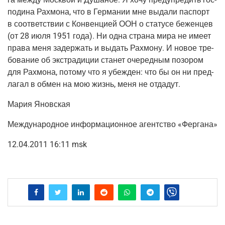
по­ди­на Рах­мо­на, что в Гер­ма­нии мне выда­ли пас­порт
в соот­вет­ствии с Кон­вен­ци­ей ООН о ста­ту­се бежен­цев
(от 28 июля 1951 года). Ни одна стра­на мира не име­ет
пра­ва меня задер­жать и выдать Рах­мо­ну. И новое тре­
бо­ва­ние об экс­тра­ди­ции ста­нет оче­ред­ным позо­ром
для Рах­мо­на, пото­му что я убеж­ден: что бы он ни пред­
ла­гал в обмен на мою жизнь, меня не отдадут.
Мария Янов­ская
Меж­ду­на­род­ное инфор­ма­ци­он­ное агент­ство «Фер­га­на»
12.04.2011 16:11 msk