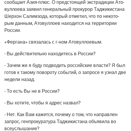
сооб­ща­ет Азия-плюс. О пред­сто­я­щей экс­тра­ди­ции Ато­
вул­ло­е­ва заявил гене­раль­ный про­ку­рор Таджи­ки­ста­на
Шер­хон Салим­зо­да, кото­рый отме­тил, что по неко­то­
рым дан­ным, Ато­вул­ло­ев нахо­дит­ся на тер­ри­то­рии
России.
«Фер­га­на» свя­за­лась с г‑ном Атовуллоевым.
- Вы дей­стви­тель­но нахо­ди­тесь в России?
- Зачем же я буду под­во­дить рос­сий­ские вла­сти? Я был
готов к тако­му пово­ро­ту собы­тий, о запро­се я узнал две
неде­ли назад.
- То есть Вы не в России?
- Вы хоти­те, что­бы я адрес назвал?
- Нет. Как Вам кажет­ся, поче­му о том, что направ­лен
запрос, ген­про­ку­ра­ту­ра Таджи­ки­ста­на объ­яви­ла во
всеуслышание?