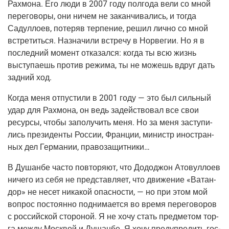
Рах­мо­на. Его люди в 2007 году пол­го­да вели со мной
пере­го­во­ры, они ничем не закан­чи­ва­лись, и тогда
Садул­ло­ев, поте­ряв тер­пе­ние, решил лич­но со мной
встре­тить­ся. Назна­чи­ли встре­чу в Нор­ве­гии. Но я в
послед­ний момент отка­зал­ся: когда ты всю жизнь
высту­па­ешь про­тив режи­ма, ты не можешь вдруг дать
зад­ний ход.
Когда меня отпу­сти­ли в 2001 году — это был силь­ный
удар для Рах­мо­на, он ведь задей­ство­вал все свои
ресур­сы, что­бы запо­лу­чить меня. Но за меня засту­пи­
лись пре­зи­ден­ты Рос­сии, Фран­ции, министр ино­стран­
ных дел Гер­ма­нии, правозащитники…
В Душан­бе часто повто­ря­ют, что Додо­джон Ато­вул­ло­ев
ниче­го из себя не пред­став­ля­ет, что дви­же­ние «Ватан­
дор» не несет ника­кой опас­но­сти, — но при этом мой
вопрос посто­ян­но под­ни­ма­ет­ся во вре­мя пере­го­во­ров
с рос­сий­ской сто­ро­ной. Я не хочу стать пред­ме­том тор­
га меж­ду Моск­вой и Душан­бе. Я хочу пре­ду­пре­дить гос­