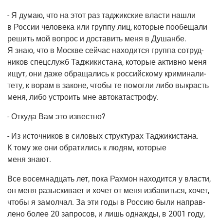
- Я думаю, что на этот раз таджик­ские вла­сти нашли
в Рос­сии чело­ве­ка или груп­пу лиц, кото­рые пообе­ща­ли
решить мой вопрос и доста­вить меня в Душан­бе.
Я знаю, что в Москве сей­час нахо­дит­ся груп­па сотруд­
ни­ков спец­служб Таджи­ки­ста­на, кото­рые актив­но меня
ищут, они даже обра­ща­лись к рос­сий­ско­му кри­ми­на­ли­
те­ту, к ворам в законе, что­бы те помог­ли либо выкрасть
меня, либо устро­ить мне автокатастрофу.
- Отку­да Вам это известно?
- Из источ­ни­ков в сило­вых струк­ту­рах Таджи­ки­ста­на.
К тому же они обра­ти­лись к людям, кото­рые
меня знают.
Все восем­на­дцать лет, пока Рах­мон нахо­дит­ся у вла­сти,
он меня разыс­ки­ва­ет и хочет от меня изба­вить­ся, хочет,
что­бы я замол­чал. За эти годы в Рос­сию были направ­
ле­но более 20 запро­сов, и лишь одна­жды, в 2001 году,