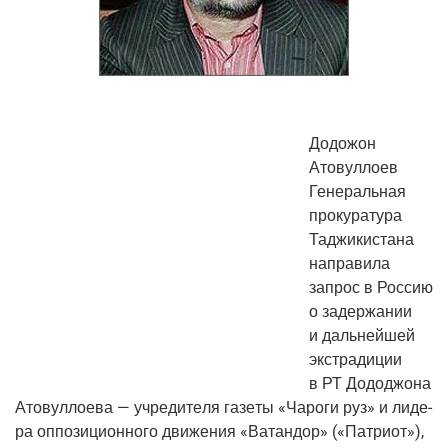
Додо­жон
Атовуллоев
Гене­раль­ная
про­ку­ра­ту­ра
Таджи­ки­ста­на
напра­ви­ла
запрос в Рос­сию
о задер­жа­нии
и даль­ней­шей
экс­тра­ди­ции
в РТ Додо­джо­на
Ато­вул­ло­е­ва — учре­ди­те­ля газе­ты «Чаро­ги руз» и лиде­
ра оппо­зи­ци­он­но­го дви­же­ния «Ватан­дор» («Пат­ри­от»),