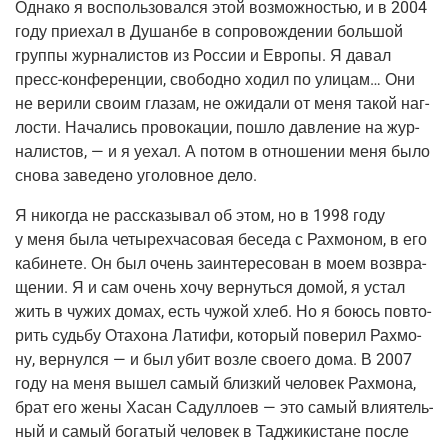
Одна­ко я вос­поль­зо­вал­ся этой воз­мож­но­стью, и в 2004
году при­е­хал в Душан­бе в сопро­вож­де­нии боль­шой
груп­пы жур­на­ли­стов из Рос­сии и Евро­пы. Я давал
пресс-кон­фе­рен­ции, сво­бод­но ходил по ули­цам… Они
не вери­ли сво­им гла­зам, не ожи­да­ли от меня такой наг­
ло­сти. Нача­лись про­во­ка­ции, пошло дав­ле­ние на жур­
на­ли­стов, — и я уехал. А потом в отно­ше­нии меня было
сно­ва заве­де­но уго­лов­ное дело.
Я нико­гда не рас­ска­зы­вал об этом, но в 1998 году
у меня была четы­рех­ча­со­вая бесе­да с Рах­мо­ном, в его
каби­не­те. Он был очень заин­те­ре­со­ван в моем воз­вра­
ще­нии. Я и сам очень хочу вер­нуть­ся домой, я устал
жить в чужих домах, есть чужой хлеб. Но я боюсь повто­
рить судь­бу Ота­хо­на Лати­фи, кото­рый пове­рил Рах­мо­
ну, вер­нул­ся — и был убит воз­ле сво­е­го дома. В 2007
году на меня вышел самый близ­кий чело­век Рах­мо­на,
брат его жены Хасан Садул­ло­ев — это самый вли­я­тель­
ный и самый бога­тый чело­век в Таджи­ки­стане после