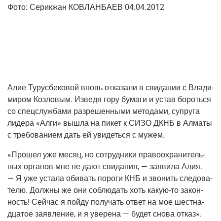
Фото:
Сери­к­жан КОВЛАНБАЕВ
04.04.2012
Алие Туру­с­бе­ко­вой вновь отка­за­ли в сви­да­нии с Вла­ди­
ми­ром Коз­ло­вым. Изве­дя гору бума­ги и устав бороть­ся
со спец­служ­ба­ми раз­ре­шен­ны­ми мето­да­ми, супру­га
лиде­ра «Алги» вышла на пикет к СИЗО ДКНБ в Алма­ты
с тре­бо­ва­ни­ем дать ей уви­деть­ся с мужем.
«Про­шел уже месяц, но сотруд­ни­ки пра­во­охра­ни­тель­
ных орга­нов мне не дают сви­да­ния, — заяви­ла Алия.
— Я уже уста­ла оби­вать поро­ги КНБ и зво­нить сле­до­ва­
те­лю. Долж­ны же они соблю­дать хоть
какую-то
закон­
ность! Сей­час я пой­ду полу­чать ответ на мое шест­на­
дца­тое заяв­ле­ние, и я уве­ре­на — будет сно­ва отказ».