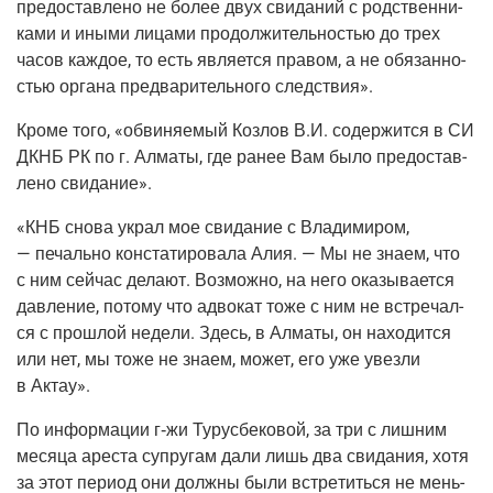
предо­став­ле­но не более двух сви­да­ний с род­ствен­ни­
ка­ми и ины­ми лица­ми про­дол­жи­тель­но­стью до трех
часов каж­дое, то есть явля­ет­ся пра­вом, а не обя­зан­но­
стью орга­на пред­ва­ри­тель­но­го следствия».
Кро­ме того, «обви­ня­е­мый Коз­лов В.И. содер­жит­ся в СИ
ДКНБ РК по г. Алма­ты, где ранее Вам было предо­став­
ле­но свидание».
«КНБ сно­ва украл мое сви­да­ние с Вла­ди­ми­ром,
— печаль­но кон­ста­ти­ро­ва­ла Алия. — Мы не зна­ем, что
с ним сей­час дела­ют. Воз­мож­но, на него ока­зы­ва­ет­ся
дав­ле­ние, пото­му что адво­кат тоже с ним не встре­чал­
ся с про­шлой неде­ли. Здесь, в Алма­ты, он нахо­дит­ся
или нет, мы тоже не зна­ем, может, его уже увез­ли
в Актау».
По инфор­ма­ции
г‑жи
Туру­с­бе­ко­вой, за три с лиш­ним
меся­ца аре­ста супру­гам дали лишь два сви­да­ния, хотя
за этот пери­од они долж­ны были встре­тить­ся не мень­