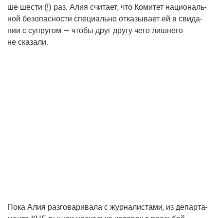
ше шести (!) раз. Алия счи­та­ет, что Коми­тет наци­о­наль­
ной без­опас­но­сти спе­ци­аль­но отка­зы­ва­ет ей в сви­да­
нии с супру­гом — что­бы друг дру­гу чего лиш­не­го
не сказали.
Пока Алия раз­го­ва­ри­ва­ла с жур­на­ли­ста­ми, из депар­та­