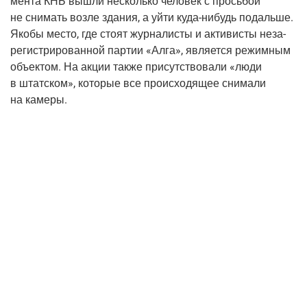
мен­та КНБ вышли несколь­ко чело­век с прось­бой
не сни­мать воз­ле зда­ния, а уйти
куда-нибудь
подаль­ше.
Яко­бы место, где сто­ят жур­на­ли­сты и акти­ви­сты неза­
ре­ги­стри­ро­ван­ной пар­тии «Алга», явля­ет­ся режим­ным
объ­ек­том. На акции так­же при­сут­ство­ва­ли «люди
в штат­ском», кото­рые все про­ис­хо­дя­щее сни­ма­ли
на камеры.