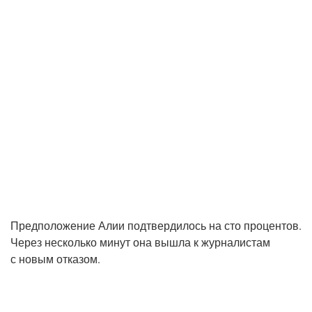
Пред­по­ло­же­ние Алии под­твер­ди­лось на сто про­цен­тов.
Через несколь­ко минут она вышла к жур­на­ли­стам
с новым отказом.