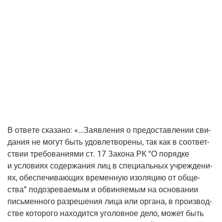
В отве­те ска­за­но: «…Заяв­ле­ния о предо­став­ле­нии сви­
да­ния не могут быть удо­вле­тво­ре­ны, так как в соот­вет­
ствии тре­бо­ва­ни­я­ми ст. 17 Зако­на РК “О поряд­ке
и усло­ви­ях содер­жа­ния лиц в спе­ци­аль­ных учре­жде­ни­
ях, обес­пе­чи­ва­ю­щих вре­мен­ную изо­ля­цию от обще­
ства” подо­зре­ва­е­мым и обви­ня­е­мым на осно­ва­нии
пись­мен­но­го раз­ре­ше­ния лица или орга­на, в про­из­вод­
стве кото­ро­го нахо­дит­ся уго­лов­ное дело, может быть