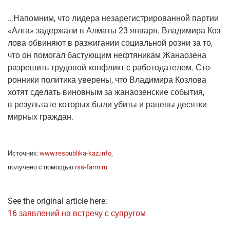
…Напом­ним, что лиде­ра неза­ре­ги­стри­ро­ван­ной пар­тии
«Алга» задер­жа­ли в Алма­ты 23 янва­ря. Вла­ди­ми­ра Коз­
ло­ва обви­ня­ют в раз­жи­га­нии соци­аль­ной роз­ни за то,
что он помо­гал басту­ю­щим неф­тя­ни­кам Жана­о­зе­на
раз­ре­шить тру­до­вой кон­фликт с рабо­то­да­те­лем. Сто­
рон­ни­ки поли­ти­ка уве­ре­ны, что Вла­ди­ми­ра Коз­ло­ва
хотят сде­лать винов­ным за жана­о­зен­ские собы­тия,
в резуль­та­те кото­рых были уби­ты и ране­ны десят­ки
мир­ных граждан.
Источ­ник:
www.respublika-kaz.info
,
полу­че­но с помо­щью
rss-farm.ru
See the original article here:
16 заяв­ле­ний на встре­чу с супругом