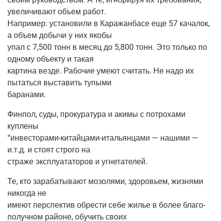
уве­ли­чи­ва­ют объ­ем работ.
Напри­мер: уста­но­ви­ли в Кара­жан­ба­се еще 57 кача­лок,
а объ­ем добы­чи у них якобы
упал с 7,500 тонн в месяц до 5,800 тонн. Это толь­ко по
одно­му объ­ек­ту и такая
кар­ти­на вез­де. Рабо­чие уме­ют счи­тать. Не надо их
пытать­ся выста­вить тупыми
баранами.
Фин­пол, суды, про­ку­ра­ту­ра и аки­мы с потро­ха­ми
куплены
“инве­сто­ра­ми-китай­ца­ми-ита­льян­ца­ми — наши­ми —
и.т.д. и сто­ят стро­го на
стра­же экс­плу­а­та­то­ров и угнетателей.
Те, кто зара­ба­ты­ва­ют мозо­ля­ми, здо­ро­вьем, жиз­ня­ми
нико­гда не
име­ют пер­спек­тив обре­сти себе жилье в более бла­го­
по­луч­ном рай­оне, обу­чить своих