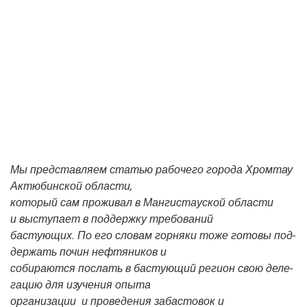
Мы пред­став­ля­ем ста­тью рабо­че­го горо­да Хром­тау
Актю­бин­ской области,
кото­рый сам про­жи­вал в Ман­ги­ста­уской обла­сти
и высту­па­ет в под­держ­ку требований
басту­ю­щих. По его сло­вам гор­ня­ки тоже гото­вы под­
дер­жать почин неф­тя­ни­ков и
соби­ра­ют­ся послать в басту­ю­щий реги­он свою деле­
га­цию для изу­че­ния опыта
орга­ни­за­ции
и про­ве­де­ния заба­сто­вок и