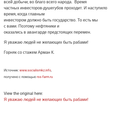
всей добы­чи, во бла­го все­го наро­да.
Вре­мя
част­ных инве­сто­ров-душе­гу­бов про­хо­дит. И насту­пи­ло
вре­мя, когда главным
инве­сто­ром долж­но быть госу­дар­ство. То есть мы
с вами. Поэто­му неф­тя­ни­ки и
ока­за­лись в аван­гар­де пред­сто­я­щих перемен.
Я ува­жаю людей не жела­ю­щих быть рабами!
Гор­няк со ста­жем Арман К.
Источ­ник:
www.socialismkz.info
,
полу­че­но с помо­щью
rss-farm.ru
View the original here:
Я ува­жаю людей не жела­ю­щих быть рабами!