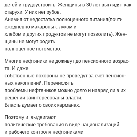
детей и тру­до­устро­ить. Жен­щи­ны в 30 лет выгля­дят как
ста­ру­хи. У них нет зубов.
Ане­мия от недо­стат­ка пол­но­цен­но­го питания(почти
еже­днев­но мака­ро­ны с луком и
хле­бом и дру­гих про­дук­тов не могут поз­во­лить). Жен­
щи­ны не могут родить
пол­но­цен­ное потомство.
Мно­гие неф­тя­ни­ки не дожи­вут до пен­си­он­но­го воз­рас­
та. И даже
соб­ствен­ные похо­ро­ны не про­ве­дут за счет пен­си­он­
ных накоп­ле­ний. Перечислять
про­бле­мы неф­тя­ни­ков мож­но дол­го и навряд ли в их
реше­нии заин­те­ре­со­ва­ны власти.
Власть дума­ет о сво­их карманах.
Поэто­му и
выдви­га­ют
поли­ти­че­ские тре­бо­ва­ния в виде наци­о­на­ли­за­ций
и рабо­че­го кон­тро­ля нефтяниками