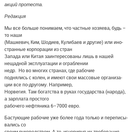
акций протеста.
Редак­ция
Мы все боль­ше пони­ма­ем, что част­ные хозя­е­ва, будь –
то наши
(Маш­ке­вич, Ким, Шоди­ев, Кули­ба­ев и дру­гие) или ино­
стран­ные кор­по­ра­ции из стран
Запа­да или Китая заин­те­ре­со­ва­ны лишь в нашей
нещад­ной экс­плу­а­та­ции и ограблении
недр.
Но во мно­гих стра­нах, где рабочие
под­ня­лись с колен, и име­ют свои мас­со­вые орга­ни­за­
ции все по-дру­го­му. Например,
Нор­ве­гия. Там богат­ства в руках госу­дар­ства (наро­да),
а зар­пла­та простого
рабо­че­го неф­тя­ни­ка 6–7000 евро.
Басту­ю­щие рабо­чие уже более года толь­ко и пере­пи­сы­
ва­лись со
сво­им руко­вод­ством. А те, игно­ри­руя их тре­бо­ва­ния,