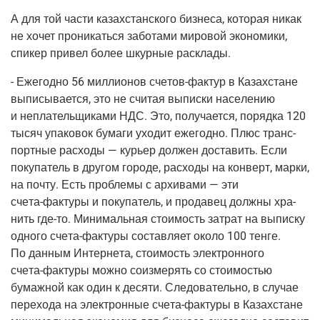
А для той части казах­стан­ско­го биз­не­са, кото­рая никак
не хочет про­ни­кать­ся забо­та­ми миро­вой эко­но­ми­ки,
спи­кер при­вел более шкур­ные расклады.
- Еже­год­но 56 мил­ли­о­нов
сче­тов-фак­тур
в Казах­стане
выпи­сы­ва­ет­ся, это не счи­тая выпис­ки насе­ле­нию
и непла­тель­щи­ка­ми НДС. Это, полу­ча­ет­ся, поряд­ка 120
тысяч упа­ко­вок бума­ги ухо­дит еже­год­но. Плюс транс­
порт­ные рас­хо­ды — курьер дол­жен доста­вить. Если
поку­па­тель в дру­гом горо­де, рас­хо­ды на кон­верт, мар­ки,
на почту. Есть про­бле­мы с архи­ва­ми — эти
сче­та-фак­ту­ры
и поку­па­тель, и про­да­вец долж­ны хра­
нить
где-то
. Мини­маль­ная сто­и­мость затрат на выпис­ку
одно­го
сче­та-фак­ту­ры
состав­ля­ет око­ло 100 тен­ге.
По дан­ным Интер­не­та, сто­и­мость элек­трон­но­го
сче­та-фак­ту­ры
мож­но соиз­ме­рять со сто­и­мо­стью
бумаж­ной как один к деся­ти. Сле­до­ва­тель­но, в слу­чае
пере­хо­да на элек­трон­ные
сче­та-фак­ту­ры
в Казах­стане