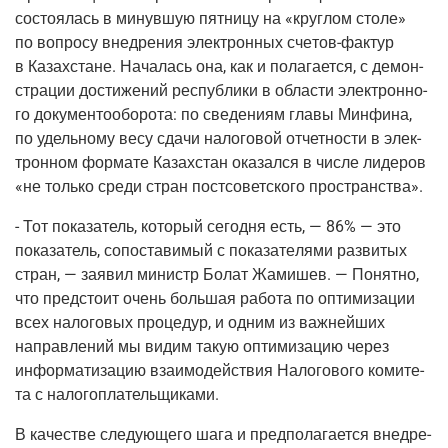
состо­я­лась в минув­шую пят­ни­цу на «круг­лом сто­ле»
по вопро­су внед­ре­ния элек­трон­ных
сче­тов-фак­тур
в Казах­стане. Нача­лась она, как и пола­га­ет­ся, с демон­
стра­ции дости­же­ний рес­пуб­ли­ки в обла­сти элек­трон­но­
го доку­мен­то­обо­ро­та: по све­де­ни­ям гла­вы Мин­фи­на,
по удель­но­му весу сда­чи нало­го­вой отчет­но­сти в элек­
трон­ном фор­ма­те Казах­стан ока­зал­ся в чис­ле лиде­ров
«не толь­ко сре­ди стран пост­со­вет­ско­го пространства».
- Тот пока­за­тель, кото­рый сего­дня есть, — 86% — это
пока­за­тель, сопо­ста­ви­мый с пока­за­те­ля­ми раз­ви­тых
стран, — заявил министр Болат Жами­шев. — Понят­но,
что пред­сто­ит очень боль­шая рабо­та по опти­ми­за­ции
всех нало­го­вых про­це­дур, и одним из важ­ней­ших
направ­ле­ний мы видим такую опти­ми­за­цию через
инфор­ма­ти­за­цию вза­и­мо­дей­ствия Нало­го­во­го коми­те­
та с налогоплательщиками.
В каче­стве сле­ду­ю­ще­го шага и пред­по­ла­га­ет­ся внед­ре­