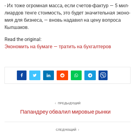
- Их тоже огром­ная мас­са, если
сче­тов-фак­тур
— 5 мил­
ли­ар­дов тен­ге сто­и­мость, это будет зна­чи­тель­ная эко­но­
мия для биз­не­са, — вновь нада­вил на цену вопро­са
Кыпшаков.
Read the original:
Эко­но­мить на бума­ге — тра­тить на бухгалтеров
ПРЕДЫДУЩИЙ
Папандреу обвалил мировые рынки
СЛЕДУЮЩИЙ