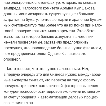
ние элек­трон­ных
сче­тов-фак­тур
, кото­рые, по сло­вам
зам­пре­да Нало­го­во­го коми­те­та Аргы­на Кып­ша­ко­ва,
долж­ны мини­ми­зи­ро­вать суще­ству­ю­щие «боль­шие
затра­ты» на бума­гу, поч­то­вые мар­ки и хра­не­ние бумаж­
ных
сче­тов-фак­тур
, тем более что на их поиск при нало­
го­вой про­вер­ке тра­тит­ся мно­го вре­ме­ни. Это обсто­я­
тель­ство, на кото­рое боль­ше жалу­ют­ся нало­го­ви­ки,
неже­ли про­ве­ря­е­мые, заста­ви­ло пред­по­ло­жить
послед­них, что ново­вве­де­ние боль­ше нуж­но фис­ка­лам,
чем пред­при­ни­ма­те­лям. Одна­ко Кып­ша­ков это
опроверг.
- Часто гово­рят, что это нуж­но нало­го­ви­кам. Нет,
в первую оче­редь это для биз­не­са нуж­но: меж­ду­на­род­
ные экс­пер­ты счи­та­ют, что пере­ход на такую фор­му
преду­смат­ри­ва­ет­ся как клю­че­вой фак­тор повы­ше­ния
кон­ку­рен­то­спо­соб­но­сти миро­вой эко­но­ми­ки во мно­гом
за счет упро­ще­ния и авто­ма­ти­за­ции дело­вых про­цес­
сов, — заявил он.