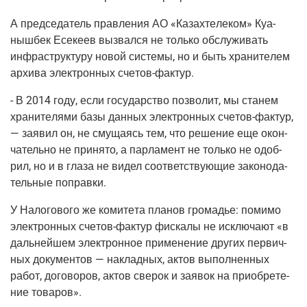
А пред­се­да­тель прав­ле­ния АО «Казахте­ле­ком» Куа­
ныш­бек Есе­ке­ев вызвал­ся не толь­ко обслу­жи­вать
инфра­струк­ту­ру новой систе­мы, но и быть хра­ни­те­лем
архи­ва элек­трон­ных
сче­тов-фак­тур
.
- В 2014 году, если госу­дар­ство поз­во­лит, мы ста­нем
хра­ни­те­ля­ми базы дан­ных элек­трон­ных
сче­тов-фак­тур
,
— заявил он, не сму­ща­ясь тем, что реше­ние еще окон­
ча­тель­но не при­ня­то, а пар­ла­мент не толь­ко не одоб­
рил, но и в гла­за не видел соот­вет­ству­ю­щие зако­но­да­
тель­ные поправки.
У Нало­го­во­го же коми­те­та пла­нов гро­мадье: поми­мо
элек­трон­ных
сче­тов-фак­тур
фис­ка­лы не исклю­ча­ют «в
даль­ней­шем элек­трон­ное при­ме­не­ние дру­гих пер­вич­
ных доку­мен­тов — наклад­ных, актов выпол­нен­ных
работ, дого­во­ров, актов све­рок и заявок на при­об­ре­те­
ние товаров».