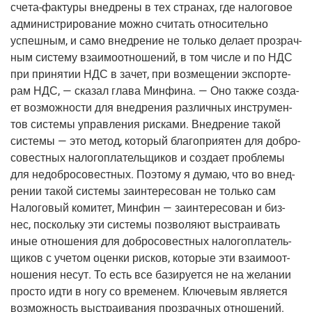
сче­та-фак­ту­ры
внед­ре­ны в тех стра­нах, где нало­го­вое
адми­ни­стри­ро­ва­ние мож­но счи­тать отно­си­тель­но
успеш­ным, и само внед­ре­ние не толь­ко дела­ет про­зрач­
ным систе­му вза­и­мо­от­но­ше­ний, в том чис­ле и по НДС
при при­ня­тии НДС в зачет, при воз­ме­ще­нии экс­пор­те­
рам НДС, — ска­зал гла­ва Мин­фи­на. — Оно так­же созда­
ет воз­мож­но­сти для внед­ре­ния раз­лич­ных инстру­мен­
тов систе­мы управ­ле­ния рис­ка­ми. Внед­ре­ние такой
систе­мы — это метод, кото­рый бла­го­при­я­тен для доб­ро­
со­вест­ных нало­го­пла­тель­щи­ков и созда­ет про­бле­мы
для недоб­ро­со­вест­ных. Поэто­му я думаю, что во внед­
ре­нии такой систе­мы заин­те­ре­со­ван не толь­ко сам
Нало­го­вый коми­тет, Мин­фин — заин­те­ре­со­ван и биз­
нес, посколь­ку эти систе­мы поз­во­ля­ют выстра­и­вать
иные отно­ше­ния для доб­ро­со­вест­ных нало­го­пла­тель­
щи­ков с уче­том оцен­ки рис­ков, кото­рые эти вза­и­мо­от­
но­ше­ния несут. То есть все бази­ру­ет­ся не на жела­нии
про­сто идти в ногу со вре­ме­нем. Клю­че­вым явля­ет­ся
воз­мож­ность выстра­и­ва­ния про­зрач­ных отношений.