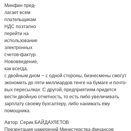
Мин­фин пред­
ла­га­ет всем
пла­тель­щи­кам
НДС поэтап­но
перей­ти на
исполь­зо­ва­ние
элек­трон­ных
сче­тов-фак­тур.
Ново­вве­де­ние,
как все­гда,
с двой­ным дном – с одной сто­ро­ны, биз­не­сме­ны смо­гут
эко­но­мить до пяти мил­ли­ар­дов тен­ге на бума­ге и поч­то­
вых пере­сыл­ках. С дру­гой, пред­при­я­ти­ям при­дет­ся
вести двой­ную отчет­ность, то есть либо уве­ли­чи­вать
зар­пла­ту сво­е­му бух­гал­те­ру, либо нани­мать ему
помощника.
Автор:
Серик БАЙДАУЛЕТОВ
Пре­зен­та­ция наме­ре­ний Мини­стер­ства финан­сов