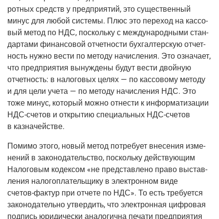
рот­ных средств у пред­при­я­тий, это суще­ствен­ный
минус для любой систе­мы. Плюс это пере­ход на кас­со­
вый метод по НДС, посколь­ку с меж­ду­на­род­ны­ми стан­
дар­та­ми финан­со­вой отчет­но­сти бух­гал­тер­скую отчет­
ность нуж­но вести по мето­ду начис­ле­ния. Это озна­ча­ет,
что пред­при­я­тия вынуж­де­ны будут вести двой­ную
отчет­ность: в нало­го­вых целях — по кас­со­во­му мето­ду
и для цели уче­та — по мето­ду начис­ле­ния НДС. Это
тоже минус, кото­рый мож­но отне­сти к инфор­ма­ти­за­ции
НДС-сче­тов
и откры­тию спе­ци­аль­ных
НДС-сче­тов
в казначействе.
Поми­мо это­го, новый метод потре­бу­ет вне­се­ния изме­
не­ний в зако­но­да­тель­ство, посколь­ку дей­ству­ю­щим
Нало­го­вым кодек­сом «не пред­став­ле­но пра­во выстав­
ле­ния нало­го­пла­тель­щи­ку в элек­трон­ном виде
сче­тов-фак­тур
при отче­те по НДС». То есть тре­бу­ет­ся
зако­но­да­тель­но утвер­дить, что элек­трон­ная циф­ро­вая
под­пись юри­ди­че­ски ана­ло­гич­на печа­ти пред­при­я­тия