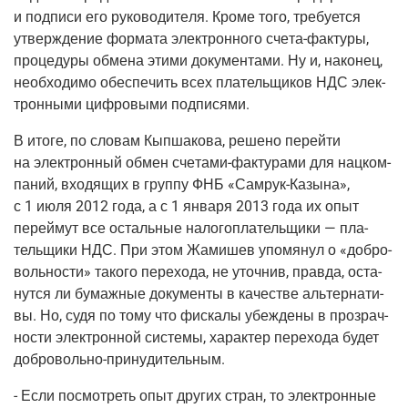
и под­пи­си его руко­во­ди­те­ля. Кро­ме того, тре­бу­ет­ся
утвер­жде­ние фор­ма­та элек­трон­но­го
сче­та-фак­ту­ры
,
про­це­ду­ры обме­на эти­ми доку­мен­та­ми. Ну и, нако­нец,
необ­хо­ди­мо обес­пе­чить всех пла­тель­щи­ков НДС элек­
трон­ны­ми циф­ро­вы­ми подписями.
В ито­ге, по сло­вам Кып­ша­ко­ва, реше­но перей­ти
на элек­трон­ный обмен
сче­та­ми-фак­ту­ра­ми
для нац­ком­
па­ний, вхо­дя­щих в груп­пу ФНБ «
Самрук-Казы­на
»,
с 1 июля 2012 года, а с 1 янва­ря 2013 года их опыт
перей­мут все осталь­ные нало­го­пла­тель­щи­ки — пла­
тель­щи­ки НДС. При этом Жами­шев упо­мя­нул о «доб­ро­
воль­но­сти» тако­го пере­хо­да, не уточ­нив, прав­да, оста­
нут­ся ли бумаж­ные доку­мен­ты в каче­стве аль­тер­на­ти­
вы. Но, судя по тому что фис­ка­лы убеж­де­ны в про­зрач­
но­сти элек­трон­ной систе­мы, харак­тер пере­хо­да будет
доб­ро­воль­но-при­ну­ди­тель­ным
.
- Если посмот­реть опыт дру­гих стран, то элек­трон­ные