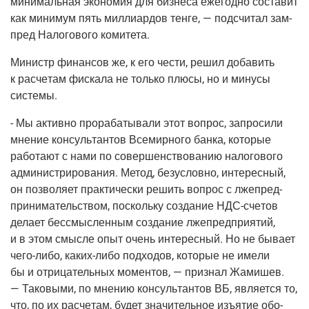
мини­маль­ная эко­но­мия для биз­не­са еже­год­но соста­вит
как мини­мум пять мил­ли­ар­дов тен­ге, — под­счи­тал зам­
пред Нало­го­во­го комитета.
Министр финан­сов же, к его чести, решил доба­вить
к рас­че­там фис­ка­ла не толь­ко плю­сы, но и мину­сы
системы.
- Мы актив­но про­ра­ба­ты­ва­ли этот вопрос, запро­си­ли
мне­ние кон­суль­тан­тов Все­мир­но­го бан­ка, кото­рые
рабо­та­ют с нами по совер­шен­ство­ва­нию нало­го­во­го
адми­ни­стри­ро­ва­ния. Метод, без­услов­но, инте­рес­ный,
он поз­во­ля­ет прак­ти­че­ски решить вопрос с лже­пред­
при­ни­ма­тель­ством, посколь­ку созда­ние
НДС-сче­тов
дела­ет бес­смыс­лен­ным созда­ние лже­пред­при­я­тий,
и в этом смыс­ле опыт очень инте­рес­ный. Но не быва­ет
чего-либо
,
каких-либо
под­хо­дов, кото­рые не име­ли
бы и отри­ца­тель­ных момен­тов, — при­знал Жами­шев.
— Тако­вы­ми, по мне­нию кон­суль­тан­тов ВБ, явля­ет­ся то,
что, по их рас­че­там, будет зна­чи­тель­ное изъ­я­тие обо­