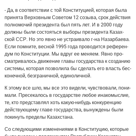
- Да, в соот­вет­ствии с той Кон­сти­ту­ци­ей, кото­рая была
при­ня­та Вер­хов­ным Сове­том 12 созы­ва, срок дей­ствия
пол­но­мо­чий пре­зи­ден­та был пять лет. И в 2000 году
долж­ны были состо­ять­ся выбо­ры пре­зи­ден­та Казах­
ской ССР. Но это явно не устра­и­ва­ло
г‑на
Назар­ба­е­ва.
Если помни­те, вес­ной 1995 года про­во­дит­ся рефе­рен­
дум по Кон­сти­ту­ции. Мы вдруг ее меня­ем. Явно про­
смат­ри­ва­лось дви­же­ние гла­вы госу­дар­ства к созда­нию
систе­мы, кото­рая поз­во­ли­ла бы сде­лать его власть бес­
ко­неч­ной, без­гра­нич­ной, единоличной.
К это­му все шло, мы все это виде­ли, чув­ство­ва­ли, пони­
ма­ли. Пре­се­ка­лось в госу­дар­стве любое ина­ко­мыс­лие,
те, кто пред­став­лял хоть
какую-нибудь
кон­ку­рен­цию
дей­ству­ю­ще­му гла­ве госу­дар­ства, вынуж­де­ны были
поки­нуть пре­де­лы Казахстана.
Со сле­ду­ю­щи­ми изме­не­ни­я­ми в Кон­сти­ту­цию, кото­рые