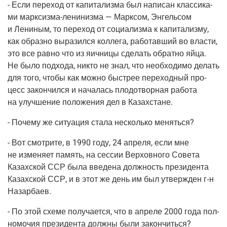
- Если пере­ход от капи­та­лиз­ма был напи­сан клас­си­ка­
ми
марк­сиз­ма-лени­низ­ма
— Марк­сом, Энгель­сом
и Лени­ным, то пере­ход от соци­а­лиз­ма к капи­та­лиз­му,
как образ­но выра­зил­ся кол­ле­га, рабо­тав­ший во вла­сти,
это все рав­но что из яич­ни­цы сде­лать обрат­но яйца.
Не было под­хо­да, никто не знал, что необ­хо­ди­мо делать
для того, что­бы как мож­но быст­рее пере­ход­ный про­
цесс закон­чил­ся и нача­лась пло­до­твор­ная рабо­та
на улуч­ше­ние поло­же­ния дел в Казахстане.
- Поче­му же ситу­а­ция ста­ла несколь­ко меняться?
- Вот смот­ри­те, в 1990 году, 24 апре­ля, если мне
не изме­ня­ет память, на сес­сии Вер­хов­но­го Сове­та
Казах­ской ССР была вве­де­на долж­ность пре­зи­ден­та
Казах­ской ССР, и в этот же день им был утвер­жден
г‑н
Назарбаев.
-
По этой схе­ме полу­ча­ет­ся, что в апре­ле 2000 года пол­
но­мо­чия пре­зи­ден­та долж­ны были закончиться?