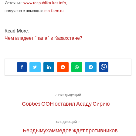
Источ­ник:
www.respublika-kaz.info
,
полу­че­но с помо­щью
rss-farm.ru
Read More:
Чем вла­де­ет “папа” в Казахстане?
ПРЕДЫДУЩИЙ
Совбез ООН оставил Асаду Сирию
СЛЕДУЮЩИЙ
Бердымухаммедов ждет противников