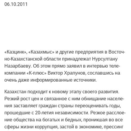
06.10.2011
«Каз­цинк», «Каза­хмыс» и дру­гие пред­при­я­тия в Восточ­
но-Казах­стан­ской обла­сти при­над­ле­жат Нур­сул­та­ну
Назар­ба­е­ву. Об этом пря­мо заявил в интер­вью теле­
ком­па­нии «К‑плюс» Вик­тор Хра­пу­нов, сослав­шись на
очень даже инфор­ми­ро­ван­ные источники.
Казах­стан под­хо­дит к ново­му эта­пу сво­е­го раз­ви­тия.
Рез­кий рост цен и свя­зан­ное с ним обни­ща­ние насе­ле­
ния застав­ля­ет граж­дан стра­ны пере­оце­ни­вать годы,
про­шед­шие с
20-летия
неза­ви­си­мо­сти. Рез­кое рас­сло­е­
ние обще­ства на бога­тых и бед­ных, про­ник­шая во все
сфе­ры жиз­ни кор­руп­ция, застой в эко­но­ми­ке, прес­синг