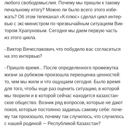
любо­го сво­бо­до­мыс­лия. Поче­му мы при­шли к тако­му
печаль­но­му ито­гу? Мож­но ли было все­го это­го избе­
жать? Об этом теле­ка­нал «
К‑плюс
» сде­лал цикл интер­
вью с
экс-мини­стром
по чрез­вы­чай­ным ситу­а­ци­ям Вик­
то­ром Хра­пу­но­вым. Сего­дня мы даем первую часть
из это­го цикла.
- Вик­тор Вяче­сла­во­вич, что побу­ди­ло вас согла­сить­ся
на это интервью?
- При­шло вре­мя… После опре­де­лен­но­го про­ме­жут­ка
жиз­ни за рубе­жом про­изо­шла пере­оцен­ка цен­но­стей:
то, чем мы жили и что ощу­ща­ем сего­дня. Было вре­мя
для того, что­бы еще раз оце­нить ситу­а­цию, в кото­рой
мы тво­ри­ли и в кото­рой сей­час нахо­дит­ся казах­стан­
ское обще­ство. Воз­ник ряд вопро­сов, кото­рые не дают
покоя, кото­рые посто­ян­но зада­ешь само­му себе: поче­
му так про­изо­шло, поче­му так слу­чи­лось, что слу­чи­лось
с нашей роди­ной — Рес­пуб­ли­кой Казахстан?