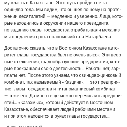
му власть в Казах­стане. Этот путь прой­ден не за
один-два
года. Мы видим, что он шел по нему на про­тя­
же­нии деся­ти­ле­тий — мед­лен­но и уве­рен­но. Лица, кото­
рые нахо­ди­лись в окру­же­нии наше­го пре­зи­ден­та,
по зада­нию гла­вы госу­дар­ства отра­ба­ты­ва­ли меха­низ­
мы про­дле­ния сро­ка пол­но­мо­чий
г‑на
Назарбаева.
Доста­точ­но ска­зать, что в Восточ­ном Казах­стане авто­
ри­тет гла­вы госу­дар­ства был не очень высок. Эти веер­
ные отклю­че­ния, гра­до­об­ра­зу­ю­щие пред­при­я­тия, кото­
рые пре­кра­ща­ли свою дея­тель­ность… Рабо­ты нет, зар­
пла­ты нет. После это­го узна­ем, что
свин­цо­во-цин­ко­вый
ком­би­нат, так назы­ва­е­мый «Каз­цинк», — это пред­при­я­
тие гла­вы госу­дар­ства и тита­но­маг­ни­е­вый ком­би­нат
— тоже его. Да мно­го еще мож­но пере­чис­лить пред­при­
я­тий… «Каза­хмыс», кото­рый дей­ству­ет в Восточ­ном
Казах­стане, обес­пе­чи­ва­ет людей рабо­чи­ми места­ми
и при этом нахо­дит­ся в руках гла­вы государства…