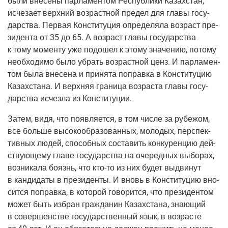
были вне­се­ны пар­ла­мен­том Рес­пуб­ли­ки Казах­стан,
исче­за­ет верх­ний воз­раст­ной пре­дел для гла­вы госу­
дар­ства. Пер­вая Кон­сти­ту­ция опре­де­ля­ла воз­раст пре­
зи­ден­та от 35 до 65. А воз­раст гла­вы госу­дар­ства
к тому момен­ту уже подо­шел к это­му зна­че­нию, пото­му
необ­хо­ди­мо было убрать воз­раст­ной ценз. И пар­ла­мен­
том была вне­се­на и при­ня­та поправ­ка в Кон­сти­ту­цию
Казах­ста­на. И верх­няя гра­ни­ца воз­рас­та гла­вы госу­
дар­ства исчез­ла из Конституции.
Затем, видя, что появ­ля­ет­ся, в том чис­ле за рубе­жом,
все боль­ше высо­ко­об­ра­зо­ван­ных, моло­дых, пер­спек­
тив­ных людей, спо­соб­ных соста­вить кон­ку­рен­цию дей­
ству­ю­ще­му гла­ве госу­дар­ства на оче­ред­ных выбо­рах,
воз­ни­ка­ла боязнь, что
кто-то
из них будет выдви­нут
в кан­ди­да­ты в пре­зи­ден­ты. И вновь в Кон­сти­ту­цию вно­
сит­ся поправ­ка, в кото­рой гово­рит­ся, что пре­зи­ден­том
может быть избран граж­да­нин Казах­ста­на, зна­ю­щий
в совер­шен­стве госу­дар­ствен­ный язык, в воз­расте