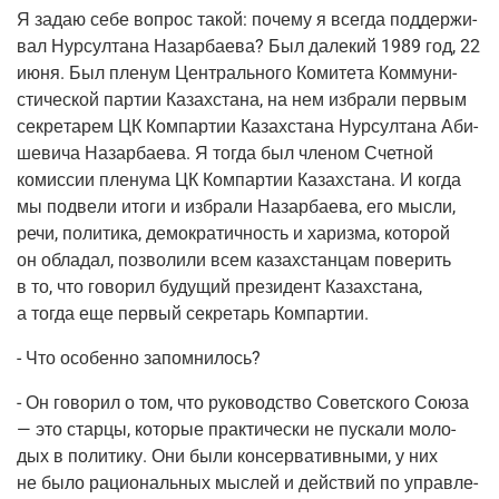
Я задаю себе вопрос такой: поче­му я все­гда под­дер­жи­
вал Нур­сул­та­на Назар­ба­е­ва? Был дале­кий 1989 год, 22
июня. Был пле­нум Цен­траль­но­го Коми­те­та Ком­му­ни­
сти­че­ской пар­тии Казах­ста­на, на нем избра­ли пер­вым
сек­ре­та­рем ЦК Ком­пар­тии Казах­ста­на Нур­сул­та­на Аби­
ше­ви­ча Назар­ба­е­ва. Я тогда был чле­ном Счет­ной
комис­сии пле­ну­ма ЦК Ком­пар­тии Казах­ста­на. И когда
мы под­ве­ли ито­ги и избра­ли Назар­ба­е­ва, его мыс­ли,
речи, поли­ти­ка, демо­кра­тич­ность и хариз­ма, кото­рой
он обла­дал, поз­во­ли­ли всем казах­стан­цам пове­рить
в то, что гово­рил буду­щий пре­зи­дент Казах­ста­на,
а тогда еще пер­вый сек­ре­тарь Компартии.
- Что осо­бен­но запомнилось?
- Он гово­рил о том, что руко­вод­ство Совет­ско­го Сою­за
— это стар­цы, кото­рые прак­ти­че­ски не пус­ка­ли моло­
дых в поли­ти­ку. Они были кон­сер­ва­тив­ны­ми, у них
не было раци­о­наль­ных мыс­лей и дей­ствий по управ­ле­