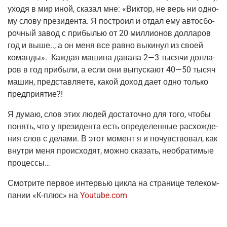
ухо­дя в мир иной, ска­зал мне: «Вик­тор, не верь ни одно­
му сло­ву пре­зи­ден­та. Я постро­ил и отдал ему авто­сбо­
роч­ный завод с при­бы­лью от 20 мил­ли­о­нов дол­ла­ров
год и выше.., а он меня все рав­но выки­нул из сво­ей
коман­ды». Каж­дая маши­на дава­ла 2—3 тыся­чи дол­ла­
ров в год при­бы­ли, а если они выпус­ка­ют 40—50 тысяч
машин, пред­став­ля­е­те, какой доход дает одно толь­ко
предприятие?!
Я думаю, слов этих людей доста­точ­но для того, что­бы
понять, что у пре­зи­ден­та есть опре­де­лен­ные рас­хож­де­
ния слов с дела­ми. В этот момент я и почув­ство­вал, как
внут­ри меня про­ис­хо­дят, мож­но ска­зать, необ­ра­ти­мые
процессы…
Смот­ри­те пер­вое интер­вью цик­ла на стра­ни­це теле­ком­
па­нии «
К‑плюс
» на
Youtube.com