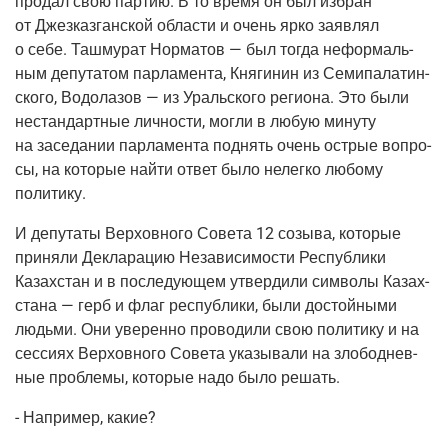
про­дал свою пар­тию. В то вре­мя он был избран
от Джез­каз­ган­ской обла­сти и очень ярко заяв­лял
о себе. Таш­му­рат Нор­ма­тов — был тогда нефор­маль­
ным депу­та­том пар­ла­мен­та, Кня­ги­нин из Семи­па­ла­тин­
ско­го, Водо­ла­зов — из Ураль­ско­го реги­о­на. Это были
нестан­дарт­ные лич­но­сти, мог­ли в любую мину­ту
на засе­да­нии пар­ла­мен­та под­нять очень ост­рые вопро­
сы, на кото­рые най­ти ответ было нелег­ко любо­му
политику.
И депу­та­ты Вер­хов­но­го Сове­та 12 созы­ва, кото­рые
при­ня­ли Декла­ра­цию Неза­ви­си­мо­сти Рес­пуб­ли­ки
Казах­стан и в после­ду­ю­щем утвер­ди­ли сим­во­лы Казах­
ста­на — герб и флаг рес­пуб­ли­ки, были достой­ны­ми
людь­ми. Они уве­рен­но про­во­ди­ли свою поли­ти­ку и на
сес­си­ях Вер­хов­но­го Сове­та ука­зы­ва­ли на зло­бо­днев­
ные про­бле­мы, кото­рые надо было решать.
- Напри­мер, какие?