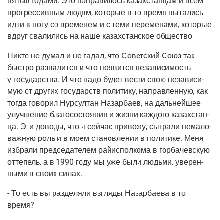
пятью года­ми. Это понра­ви­лось казах­стан­цам и всем
про­грес­сив­ным людям, кото­рые в то вре­мя пыта­лись
идти в ногу со вре­ме­нем и с теми пере­ме­на­ми, кото­рые
вдруг сва­ли­лись на наше казах­стан­ское общество.
Никто не думал и не гадал, что Совет­ский Союз так
быст­ро раз­ва­лит­ся и что появит­ся неза­ви­си­мость
у госу­дар­ства. И что надо будет вести свою неза­ви­си­
мую от дру­гих госу­дарств поли­ти­ку, направ­лен­ную, как
тогда гово­рил Нур­сул­тан Назар­ба­ев, на даль­ней­шее
улуч­ше­ние бла­го­со­сто­я­ния и жиз­ни каж­до­го казах­стан­
ца. Эти дово­ды, что я сей­час при­во­жу, сыг­ра­ли нема­ло­
важ­ную роль и в моем ста­нов­ле­нии в поли­ти­ке. Меня
избра­ли пред­се­да­те­лем рай­ис­пол­ко­ма в гор­ба­чев­скую
отте­пель, а в 1990 году мы уже были людь­ми, уве­рен­
ны­ми в сво­их силах.
- То есть вы раз­де­ля­ли взгля­ды Назар­ба­е­ва в то
время?