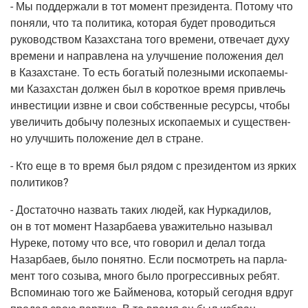
- Мы под­дер­жа­ли в тот момент пре­зи­ден­та. Пото­му что
поня­ли, что та поли­ти­ка, кото­рая будет про­во­дить­ся
руко­вод­ством Казах­ста­на того вре­ме­ни, отве­ча­ет духу
вре­ме­ни и направ­ле­на на улуч­ше­ние поло­же­ния дел
в Казах­стане. То есть бога­тый полез­ны­ми иско­па­е­мы­
ми Казах­стан дол­жен был в корот­кое вре­мя при­влечь
инве­сти­ции извне и свои соб­ствен­ные ресур­сы, что­бы
уве­ли­чить добы­чу полез­ных иско­па­е­мых и суще­ствен­
но улуч­шить поло­же­ние дел в стране.
-
Кто еще в то вре­мя был рядом с пре­зи­ден­том из ярких
политиков?
- Доста­точ­но назвать таких людей, как Нур­ка­ди­лов,
он в тот момент Назар­ба­е­ва ува­жи­тель­но назы­вал
Нуре­ке, пото­му что все, что гово­рил и делал тогда
Назар­ба­ев, было понят­но. Если посмот­реть на пар­ла­
мент того созы­ва, мно­го было про­грес­сив­ных ребят.
Вспо­ми­наю того же Бай­ме­но­ва, кото­рый сего­дня вдруг