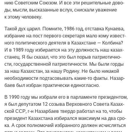
нию Совет­ским Сою­зом. И все эти реши­тель­ные дово­
ды, мыс­ли, выска­зан­ные вслух, снис­ка­ли ува­же­ние
к это­му человеку.
Такой дух царил. Помни­те, 1986 год, отстав­ка Куна­е­ва,
избра­ние на пост пер­во­го сек­ре­та­ря мало кому извест­
но­го поли­ти­че­ско­го дея­те­ля в Казах­стане — Кол­би­на?
И в 1989 году изби­ра­ет­ся на эту долж­ность наш казах­
ста­нец. Я бы ска­зал, что это был порыв пат­ри­о­тич­но­
сти, госу­дар­ствен­ной пат­ри­о­тич­но­сти. Мы были гор­ды
за наш Казах­стан, за нашу Роди­ну. Не было ника­кой
необ­хо­ди­мо­сти под­та­со­вы­вать
какие-то
фак­ты. Назар­
ба­ев был избран прак­ти­че­ски единогласно.
В 1990 году мы избра­ли его в пар­ла­мен­те пре­зи­ден­том,
я был депу­та­том 12 созы­ва Вер­хов­но­го Сове­та Казах­
ской ССР,
г‑н
Назар­ба­ев твер­до рабо­тал на то, что­бы
пре­зи­дент Казах­ста­на изби­рал­ся мак­си­мум на два сро­
ка. А срок пол­но­мо­чий избран­но­го дол­жен исчис­лять­ся