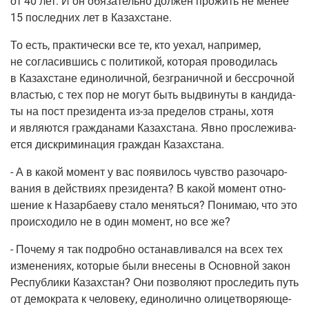
от 40 лет. И он обя­за­тель­но дол­жен про­жить не менее
15 послед­них лет в Казахстане.
То есть, прак­ти­че­ски все те, кто уехал, напри­мер,
не согла­сив­шись с поли­ти­кой, кото­рая про­во­ди­лась
в Казах­стане еди­но­лич­ной, без­гра­нич­ной и бес­сроч­ной
вла­стью, с тех пор не могут быть выдви­ну­ты в кан­ди­да­
ты на пост пре­зи­ден­та
из-за
пре­де­лов стра­ны, хотя
и явля­ют­ся граж­да­на­ми Казах­ста­на. Явно про­сле­жи­ва­
ет­ся дис­кри­ми­на­ция граж­дан Казахстана.
- А в какой момент у вас появи­лось чув­ство разо­ча­ро­
ва­ния в дей­стви­ях пре­зи­ден­та? В какой момент отно­
ше­ние к Назар­ба­е­ву ста­ло менять­ся? Пони­маю, что это
про­ис­хо­ди­ло не в один момент, но все же?
-
Поче­му я так подроб­но оста­нав­ли­вал­ся на всех тех
изме­не­ни­ях, кото­рые были вне­се­ны в Основ­ной закон
Рес­пуб­ли­ки Казах­стан? Они поз­во­ля­ют про­сле­дить путь
от демо­кра­та к чело­ве­ку, еди­но­лич­но оли­це­тво­ря­ю­ще­