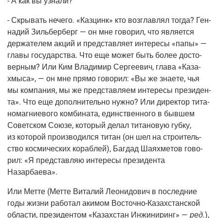
-
А как вы узнали?
- Скры­вать нече­го. «Каз­цинк» кто воз­глав­лял тогда? Ген­
на­дий Зиль­бер­берг — он мне гово­рил, что явля­ет­ся
дер­жа­те­лем акций и пред­став­ля­ет инте­ре­сы «папы» —
гла­вы госу­дар­ства. Что еще может быть более досто­
вер­ным? Или Ким Вла­ди­мир Сер­ге­е­вич, гла­ва «Каза­
хмы­са», — он мне пря­мо гово­рил: «Вы же зна­е­те, чья
мы ком­па­ния, мы же пред­став­ля­ем инте­ре­сы пре­зи­ден­
та». Что еще допол­ни­тель­но нуж­но? Или дирек­тор тита­
но­маг­ни­е­во­го ком­би­на­та, един­ствен­но­го в быв­шем
Совет­ском Сою­зе, кото­рый делал тита­но­вую губ­ку,
из кото­рой про­из­во­дил­ся титан
(он
шел на стро­и­тель­
ство кос­ми­че­ских кораб­лей), Баг­дад Шаях­ме­тов гово­
рил: «Я пред­став­ляю инте­ре­сы пре­зи­ден­та
Назарбаева».
Или Мет­те
(Мет­те
Вита­лий Лео­ни­до­вич в послед­ние
годы жиз­ни рабо­тал аки­мом
Восточ­но-Казах­стан­ской
обла­сти, пре­зи­ден­том «Казах­стан Инжи­ни­ринг» —
ред.
),