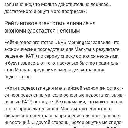
за­ли мне­ние, что Маль­та дей­стви­тель­но доби­лась
доста­точ­но­го и ощу­ти­мо­го прогресса».
Рейтинговое агентство: влияние на
экономику остается неясным
Рей­тин­го­вое агент­ство DBRS Morningstar заяви­ло, что
эко­но­ми­че­ские послед­ствия для Маль­ты в резуль­та­те
реше­ния ФАТФ по серо­му спис­ку оста­ют­ся неяс­ны­ми
и будут зави­сеть от того, насколь­ко быст­ро пра­ви­тель­
ство Маль­ты пред­при­мет меры для устра­не­ния
недостатков.
«Хотя послед­ствия для маль­тий­ской эко­но­ми­ки оста­ют­
ся неопре­де­лен­ны­ми, если основ­ные недо­стат­ки, выяв­
лен­ные FATF, оста­нут­ся без вни­ма­ния, это может повли­
ять на при­вле­ка­тель­ность Маль­ты как неболь­шо­го
финан­со­во­го цен­тра и направ­ле­ния для ино­стран­ных
инве­сти­ций. С дру­гой сто­ро­ны, более ощу­ти­мые сви­де­