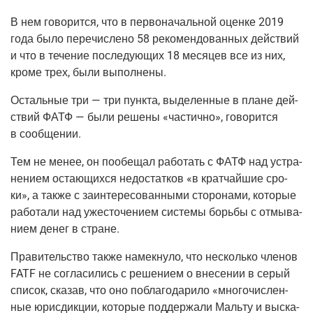
В нем гово­рит­ся, что в пер­во­на­чаль­ной оцен­ке 2019
года было пере­чис­ле­но 58 реко­мен­до­ван­ных дей­ствий
и что в тече­ние после­ду­ю­щих 18 меся­цев все из них,
кро­ме трех, были выполнены.
Осталь­ные три — три пунк­та, выде­лен­ные в плане дей­
ствий ФАТФ — были реше­ны «частич­но», гово­рит­ся
в сообщении.
Тем не менее, он пообе­щал рабо­тать с ФАТФ над устра­
не­ни­ем оста­ю­щих­ся недо­стат­ков «в крат­чай­шие сро­
ки», а так­же с заин­те­ре­со­ван­ны­ми сто­ро­на­ми, кото­рые
рабо­та­ли над уже­сто­че­ни­ем систе­мы борь­бы с отмы­ва­
ни­ем денег в стране.
Пра­ви­тель­ство так­же намек­ну­ло, что несколь­ко чле­нов
FATF не согла­си­лись с реше­ни­ем о вне­се­нии в серый
спи­сок, ска­зав, что оно побла­го­да­ри­ло «мно­го­чис­лен­
ные юрис­дик­ции, кото­рые под­дер­жа­ли Маль­ту и выска­