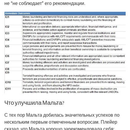
не “не соблю­да­ет” его рекомендации.
Что улучшила Мальта?
С тех пор Маль­та доби­лась зна­чи­тель­ных успе­хов по
несколь­ким пер­вым отме­чен­ным вопро­сам. Плей­ер
ска­зал, что Маль­та хоро­шо заре­ко­мен­до­ва­ла себя: