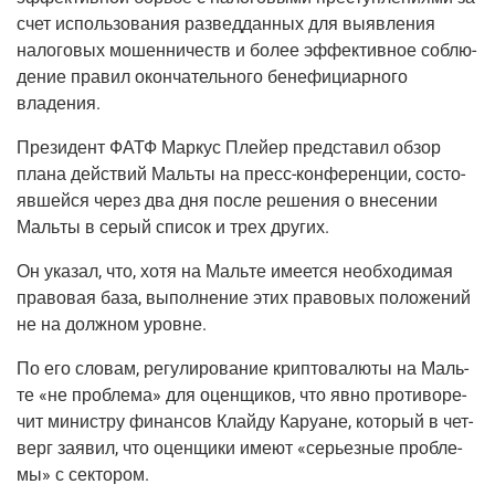
счет исполь­зо­ва­ния раз­вед­дан­ных для выяв­ле­ния
нало­го­вых мошен­ни­честв и более эффек­тив­ное соблю­
де­ние пра­вил окон­ча­тель­но­го бене­фи­ци­ар­но­го
владения.
Пре­зи­дент ФАТФ Мар­кус Плей­ер пред­ста­вил обзор
пла­на дей­ствий Маль­ты на пресс-кон­фе­рен­ции, состо­
яв­шей­ся через два дня после реше­ния о вне­се­нии
Маль­ты в серый спи­сок и трех других.
Он ука­зал, что, хотя на Маль­те име­ет­ся необ­хо­ди­мая
пра­во­вая база, выпол­не­ние этих пра­во­вых поло­же­ний
не на долж­ном уровне.
По его сло­вам, регу­ли­ро­ва­ние крип­то­ва­лю­ты на Маль­
те «не про­бле­ма» для оцен­щи­ков, что явно про­ти­во­ре­
чит мини­стру финан­сов Клай­ду Кару­ане, кото­рый в чет­
верг заявил, что оцен­щи­ки име­ют «серьез­ные про­бле­
мы» с сектором.