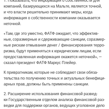
1.
Пока­зы­вать, что
инфор­ма­ция
о
соб­ствен­но­сти
для
ком­па­ний, бази­ру­ю­щих­ся на Маль­те, явля­ет­ся точ­ной,
и что вла­сти реши­тель­но при­ни­ма­ют меры, когда
инфор­ма­ция о соб­ствен­но­сти ком­па­нии ока­зы­ва­ет­ся
неточной.
«Там, где это умест­но, ФАТФ ожи­да­ет, что эффек­тив­
ные, сораз­мер­ные и сдер­жи­ва­ю­щие санк­ции, сораз­мер­
ные рис­кам отмы­ва­ния денег / финан­си­ро­ва­ния тер­ро­
риз­ма, будут при­ме­нять­ся к юри­ди­че­ским лицам, если
предо­став­лен­ная инфор­ма­ция ока­жет­ся неточ­ной», —
ска­зал пре­зи­дент ФАТФ Мар­кус Плейер.
К при­врат­ни­кам, кото­рые не соблю­да­ют свои обя­за­
тель­ства по полу­че­нию точ­ных и акту­аль­ных бене­фи­ци­
ар­ных прав, долж­ны быть при­ме­не­ны санкции.
2.
Рас­ши­ре­ние исполь­зо­ва­ния финан­со­вой раз­вед­
ки
Госу­дар­ствен­ным отде­лом ана­ли­за финан­со­вой раз­
вед­ки для под­держ­ки орга­нов, веду­щих уго­лов­ное дело