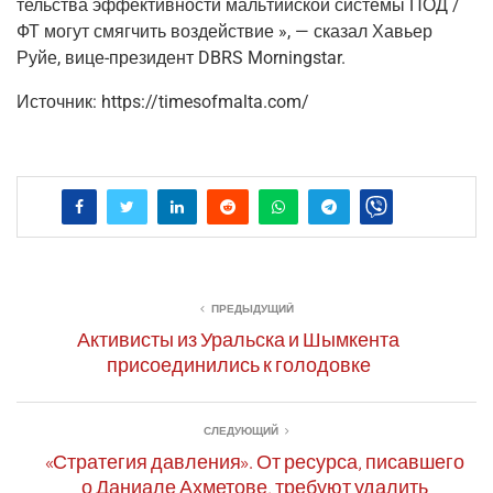
тель­ства эффек­тив­но­сти маль­тий­ской систе­мы ПОД /
ФТ могут смяг­чить воз­дей­ствие », — ска­зал Хавьер
Руйе, вице-пре­зи­дент DBRS Morningstar.
Источ­ник: https://timesofmalta.com/
ПРЕДЫДУЩИЙ
Активисты из Уральска и Шымкента
присоединились к голодовке
СЛЕДУЮЩИЙ
«Стратегия давления». От ресурса, писавшего
о Даниале Ахметове, требуют удалить