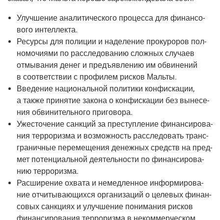
Улуч­ше­ние ана­ли­ти­че­ско­го про­цес­са для финан­со­
во­го интеллекта.
Ресур­сы для поли­ции и наде­ле­ние про­ку­ро­ров пол­
но­мо­чи­я­ми по рас­сле­до­ва­нию слож­ных слу­ча­ев
отмы­ва­ния денег и предъ­яв­ле­нию им обви­не­ний
в соот­вет­ствии с про­фи­лем рис­ков Мальты.
Вве­де­ние наци­о­наль­ной поли­ти­ки кон­фис­ка­ции,
а так­же при­ня­тие зако­на о кон­фис­ка­ции без выне­се­
ния обви­ни­тель­но­го приговора.
Уже­сто­че­ние санк­ций за пре­ступ­ле­ние финан­си­ро­ва­
ния тер­ро­риз­ма и воз­мож­ность рас­сле­до­вать транс­
гра­нич­ные пере­ме­ще­ния денеж­ных средств на пред­
мет потен­ци­аль­ной дея­тель­но­сти по финан­си­ро­ва­
нию терроризма.
Рас­ши­ре­ние охва­та и немед­лен­ное инфор­ми­ро­ва­
ние отчи­ты­ва­ю­щих­ся орга­ни­за­ций о целе­вых финан­
со­вых санк­ци­ях и улуч­ше­ние пони­ма­ния рис­ков
финан­си­ро­ва­ния тер­ро­риз­ма в неком­мер­че­ском