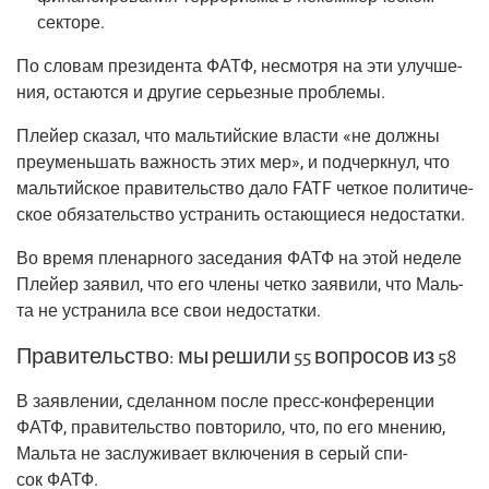
секторе.
По сло­вам пре­зи­ден­та ФАТФ, несмот­ря на эти улуч­ше­
ния, оста­ют­ся и дру­гие серьез­ные проблемы.
Плей­ер ска­зал, что маль­тий­ские вла­сти «не долж­ны
пре­умень­шать важ­ность этих мер», и под­черк­нул, что
маль­тий­ское пра­ви­тель­ство дало FATF чет­кое поли­ти­че­
ское обя­за­тель­ство устра­нить оста­ю­щи­е­ся недостатки.
Во вре­мя пле­нар­но­го засе­да­ния ФАТФ на этой неде­ле
Плей­ер заявил, что его чле­ны чет­ко заяви­ли, что Маль­
та не устра­ни­ла все свои недостатки.
Правительство: мы решили 55 вопросов из 58
В заяв­ле­нии, сде­лан­ном после пресс-кон­фе­рен­ции
ФАТФ, пра­ви­тель­ство повто­ри­ло, что, по его мне­нию,
Маль­та не заслу­жи­ва­ет вклю­че­ния в серый спи­
сок ФАТФ.