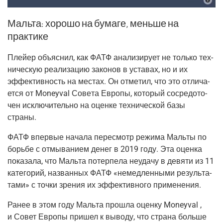
Мальта: хорошо на бумаге, меньше на
практике
Плей­ер объ­яс­нил, как ФАТФ ана­ли­зи­ру­ет не толь­ко тех­
ни­че­скую реа­ли­за­цию зако­нов в уста­вах, но и их
эффек­тив­ность на местах. Он отме­тил, что это отли­ча­
ет­ся от Moneyval Сове­та Евро­пы, кото­рый сосре­до­то­
чен исклю­чи­тель­но на оцен­ке тех­ни­че­ской базы
страны.
ФАТФ впер­вые нача­ла пере­смотр режи­ма Маль­ты по
борь­бе с отмы­ва­ни­ем денег в 2019 году. Эта оцен­ка
пока­за­ла, что Маль­та потер­пе­ла неуда­чу в девя­ти из 11
кате­го­рий, назван­ных ФАТФ «немед­лен­ны­ми резуль­та­
та­ми» с точ­ки зре­ния их эффек­тив­но­го применения.
Ранее в этом году Маль­та про­шла оцен­ку Moneyval ,
и Совет Евро­пы при­шел к выво­ду, что стра­на боль­ше