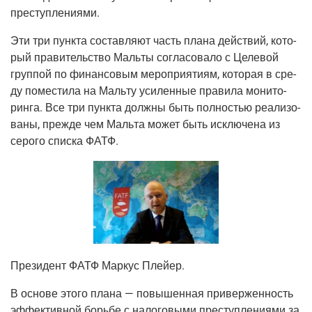
преступлениями.
Эти три пунк­та состав­ля­ют часть пла­на дей­ствий, кото­
рый пра­ви­тель­ство Маль­ты согла­со­ва­ло с Целе­вой
груп­пой по финан­со­вым меро­при­я­ти­ям, кото­рая в сре­
ду поме­сти­ла на Маль­ту уси­лен­ные пра­ви­ла мони­то­
рин­га. Все три пунк­та долж­ны быть пол­но­стью реа­ли­зо­
ва­ны, преж­де чем Маль­та может быть исклю­че­на из
серо­го спис­ка ФАТФ.
Пре­зи­дент ФАТФ Мар­кус Плейер.
В осно­ве это­го пла­на — повы­шен­ная при­вер­жен­ность
эффек­тив­ной борь­бе с нало­го­вы­ми пре­ступ­ле­ни­я­ми за