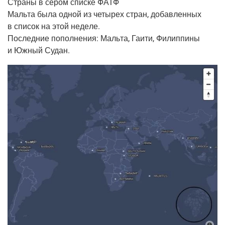
Стра­ны в сером спис­ке ФАТФ
Маль­та была одной из четы­рех стран, добав­лен­ных
в спи­сок на этой неде­ле.
Послед­ние попол­не­ния: Маль­та, Гаи­ти, Филип­пи­ны
и Южный Судан.