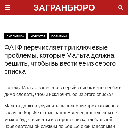
ЗАГРАНБЮРО
АНАЛИТИКА
НОВОСТИ
ПОЛИТИКА
ФАТФ перечисляет три ключевые
проблемы, которые Мальта должна
решить, чтобы вывести ее из серого
списка
Поче­му Маль­та зане­се­на в серый спи­сок и что необ­хо­
ди­мо сде­лать, что­бы исклю­чить ее из это­го списка?
Маль­та долж­на улуч­шить выпол­не­ние трех клю­че­вых
задач по борь­бе с отмы­ва­ни­ем денег, преж­де чем ее
мож­но будет выве­сти из серо­го спис­ка гло­баль­ной
наблю­да­тель­ной служ­бы по борь­бе с финан­со­вы­ми