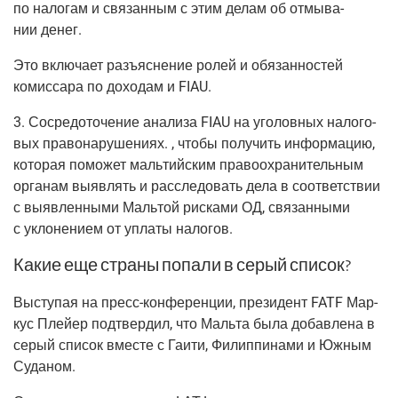
по нало­гам и свя­зан­ным с этим делам об отмы­ва­
нии денег.
Это вклю­ча­ет разъ­яс­не­ние ролей и обя­зан­но­стей
комис­са­ра по дохо­дам и FIAU.
3.
Сосре­до­то­че­ние ана­ли­за FIAU на уго­лов­ных нало­го­
вых пра­во­на­ру­ше­ни­ях.
, что­бы полу­чить инфор­ма­цию,
кото­рая помо­жет маль­тий­ским пра­во­охра­ни­тель­ным
орга­нам выяв­лять и рас­сле­до­вать дела в соот­вет­ствии
с выяв­лен­ны­ми Маль­той рис­ка­ми ОД, свя­зан­ны­ми
с укло­не­ни­ем от упла­ты налогов.
Какие еще страны попали в серый список?
Высту­пая на пресс-кон­фе­рен­ции, пре­зи­дент FATF Мар­
кус Плей­ер под­твер­дил, что Маль­та была добав­ле­на ​​в
серый спи­сок вме­сте с
Гаи­ти, Филип­пи­на­ми
и
Южным
Суда­ном.