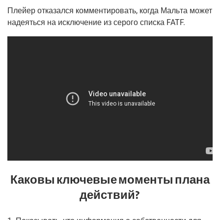
Плей­ер отка­зал­ся ком­мен­ти­ро­вать, когда Маль­та может
наде­ять­ся на исклю­че­ние из серо­го спис­ка FATF.
Каковы ключевые моменты плана
действий?