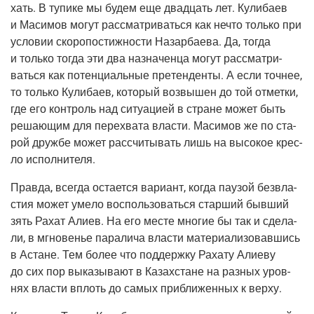
хать. В тупи­ке мы будем еще два­дцать лет. Кули­ба­ев
и Маси­мов могут рас­смат­ри­вать­ся как нечто толь­ко при
усло­вии ско­ро­по­стиж­но­сти Назар­ба­е­ва. Да, тогда
и толь­ко тогда эти два назна­чен­ца могут рас­смат­ри­
вать­ся как потен­ци­аль­ные пре­тен­ден­ты. А если точ­нее,
то толь­ко Кули­ба­ев, кото­рый воз­вы­шен до той отмет­ки,
где его кон­троль над ситу­а­ци­ей в стране может быть
реша­ю­щим для пере­хва­та вла­сти. Маси­мов же по ста­
рой друж­бе может рас­счи­ты­вать лишь на высо­кое крес­
ло исполнителя.
Прав­да, все­гда оста­ет­ся вари­ант, когда пау­зой без­вла­
стия может уме­ло вос­поль­зо­вать­ся стар­ший быв­ший
зять Рахат Али­ев. На его месте мно­гие бы так и сде­ла­
ли, в мгно­ве­нье пара­ли­ча вла­сти мате­ри­а­ли­зо­вав­шись
в Астане. Тем более что под­держ­ку Раха­ту Али­е­ву
до сих пор выка­зы­ва­ют в Казах­стане на раз­ных уров­
нях вла­сти вплоть до самых при­бли­жен­ных к верху.