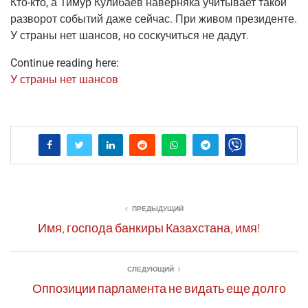
Кто-кто, а Тимур Кули­ба­ев навер­ня­ка учи­ты­ва­ет такой
раз­во­рот собы­тий даже сей­час. При живом пре­зи­ден­те.
У стра­ны нет шан­сов, но соску­чить­ся не дадут.
Continue reading here:
У стра­ны нет шансов
ПРЕДЫДУЩИЙ
Имя, господа банкиры Казахстана, имя!
СЛЕДУЮЩИЙ
Оппозиции парламента не видать еще долго