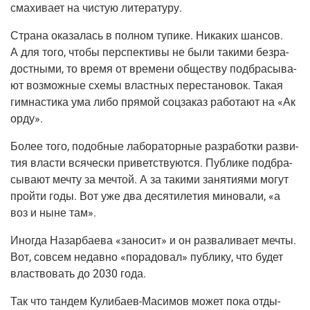
сма­хи­ва­ет на чистую литературу.
Стра­на ока­за­лась в пол­ном тупи­ке. Ника­ких шан­сов.
А для того, что­бы пер­спек­ти­вы не были таки­ми без­ра­
дост­ны­ми, то вре­мя от вре­ме­ни обще­ству под­бра­сы­ва­
ют воз­мож­ные схе­мы власт­ных пере­ста­но­вок. Такая
гим­на­сти­ка ума либо пря­мой соц­за­каз рабо­та­ют на «Ак
орду».
Более того, подоб­ные лабо­ра­тор­ные раз­ра­бот­ки раз­ви­
тия вла­сти вся­че­ски при­вет­ству­ют­ся. Пуб­ли­ке под­бра­
сы­ва­ют меч­ту за меч­той. А за таки­ми заня­ти­я­ми могут
прой­ти годы. Вот уже два деся­ти­ле­тия мино­ва­ли, «а
воз и ныне там».
Ино­гда Назар­ба­е­ва «зано­сит» и он раз­ва­ли­ва­ет меч­ты.
Вот, совсем недав­но «пора­до­вал» пуб­ли­ку, что будет
власт­во­вать до 2030 года.
Так что тан­дем Кули­ба­ев-Маси­мов может пока отды­