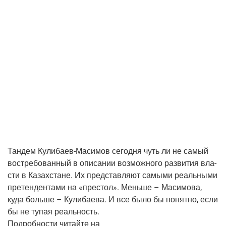
Тан­дем Кули­ба­ев-Маси­мов сего­дня чуть ли не самый
вос­тре­бо­ван­ный в опи­са­нии воз­мож­но­го раз­ви­тия вла­
сти в Казах­стане. Их пред­став­ля­ют самы­ми реаль­ны­ми
пре­тен­ден­та­ми на «пре­стол». Мень­ше – Маси­мо­ва,
куда боль­ше – Кули­ба­е­ва. И все было бы понят­но, если
бы не тупая реаль­ность.
Подроб­но­сти читай­те на