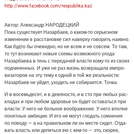
http://www.facebook.com/respublika.kaz
Автор:
Алек­сандр НАРОДЕЦКИЙ
Пока суще­ству­ет Назар­ба­ев, о каком-то серьез­ном
изме­не­нии в рас­ста­нов­ке сил навер­ху гово­рить наив­но.
Как буд­то бы оче­вид­но, но не всем и не совсем. То там,
то тут воз­ни­ка­ют новые схе­мы воз­мож­но­го ухо­да
Назар­ба­е­ва в тень с пере­да­чей вла­сти кому-то из сво­их
под­чи­нен­ных. И уже не раз жизнь воз­вра­ща­ла импро­
ви­за­то­ров на эту тему к одной и той же реаль­но­сти:
Назар­ба­ев не уйдет, ухо­дить не соби­ра­ет­ся. Точка.
И в восемь­де­сят, и в девя­но­сто, и в сто при любых рас­
кла­дах и при любом здо­ро­вье он будет оста­вать­ся при
вла­сти. У него не боль­ное вооб­ра­же­ние. У него вполне
понят­ные амби­ции. И его не могут гло­дать сомне­ния
по пово­ду — а на пра­виль­ном ли он месте сидит. Отда­
вать власть или делить­ся ею с кем-то — это, ско­рее,