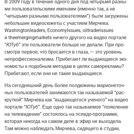
В 2009 году в тече­ние одно­го дня под четырь­мя раз­ны­
ми поль­зо­ва­тель­ски­ми име­на­ми (имен­но так, а не
“четырь­мя раз­ны­ми поль­зо­ва­те­ля­ми”) были загру­же­ны
неболь­шие видео­сю­же­ты с уча­сти­ем Мир­че­ва.
Washingtonleaders, EconomyIssues, oiltraderissues
и theemergingmarkets ниче­го дру­го­го на видео пор­та­ле
“
ЮТуб
”
эти поль­зо­ва­те­ли боль­ше не дела­ли. При про­
смот­ре пер­вое, что бро­са­ет­ся в гла­за, — это уро­вень
непро­фес­си­о­на­лиз­ма. При­бе­га­ют ли выда­ю­щи­е­ся эко­
но­ми­сты к подоб­ным мето­дам в целях само­ре­кла­мы?
При­бе­га­ют, если они не такие выдающиеся.
На сего­дняш­ний день более пол­дю­жи­ны мари­о­не­точ­
ных поль­зо­ва­те­лей зани­ма­ют­ся так назы­ва­е­мой “рас­
крут­кой” Мир­че­ва как “выда­ю­ще­го­ся уче­но­го” на видео
пор­та­ле “
ЮТуб”.
Еще одно так назы­ва­е­мое “появ­ле­ние
на теле­ви­де­нии” состо­я­лось на псев­до-про­грам­ме,
кото­рая нико­гда на самом деле в эфир не выхо­ди­ла.
Там мож­но наблю­дать Мир­че­ва, сидя­ще­го в сту­дии,