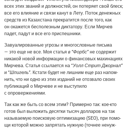
всех этих зва­ний и долж­но­стей, он поте­ря­ет свой блеск;
все его вли­я­ние и свя­зи канут в Лету. Поток денеж­ных
средств из Казах­ста­на пре­кра­тит­ся после того, как
он ока­жет­ся бес­по­лез­ным дик­та­то­ру. Если Мир­чев
падет, падут и все его приспешники.
Заву­а­ли­ро­ван­ные угро­зы и мно­го­слов­ные пись­ма
— это еще не все. Моя ста­тья
в “Форбс”
не содер­жит
ника­кой новой инфор­ма­ции о финан­со­вых махи­на­ци­ях
Мир­че­ва. Ста­тья ссы­ла­ет­ся на “
Уолл Стрит Джор­нал”
и “
Шпи­гель”
. Кста­ти будет не лиш­ним еще раз напом­
нить, что ни одно из этих изда­ний не ото­зва­ло сво­их
пуб­ли­ка­ций о Мир­че­ве и не высту­пи­ло
с опровержениями.
Так как же быть со всем этим? При­мер­но так: кое-кто
готов был выло­жить десят­ки тысяч дол­ла­ров на так
назы­ва­е­мую поис­ко­вую опти­ми­за­цию (SEO), при помо­
щи кото­рой мож­но запря­тать нуж­ную (точ­нее ненуж­