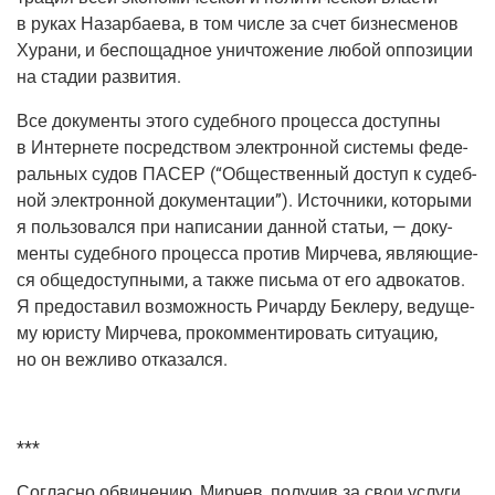
в руках Назар­ба­е­ва, в том чис­ле за счет биз­не­сме­нов
Хура­ни, и бес­по­щад­ное уни­что­же­ние любой оппо­зи­ции
на ста­дии развития.
Все доку­мен­ты это­го судеб­но­го про­цес­са доступ­ны
в Интер­не­те посред­ством элек­трон­ной систе­мы феде­
раль­ных судов ПАСЕР (“Обще­ствен­ный доступ к судеб­
ной элек­трон­ной доку­мен­та­ции”). Источ­ни­ки, кото­ры­ми
я поль­зо­вал­ся при напи­са­нии дан­ной ста­тьи, — доку­
мен­ты судеб­но­го про­цес­са про­тив Мир­че­ва, явля­ю­щи­е­
ся обще­до­ступ­ны­ми, а так­же пись­ма от его адво­ка­тов.
Я предо­ста­вил воз­мож­ность Ричар­ду Бекле­ру, веду­ще­
му юри­сту Мир­че­ва, про­ком­мен­ти­ро­вать ситу­а­цию,
но он веж­ли­во отказался.
***
Соглас­но обви­не­нию, Мир­чев, полу­чив за свои услу­ги