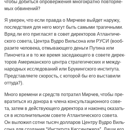
что­бы добить­ся опро­вер­же­ния мно­го­крат­но повто­ря­е­
мых обвинений?
Я уве­рен, что если прав­да о Мир­че­ве вый­дет нару­жу,
послед­ствия для него могут быть самы­ми тра­гич­ны­ми.
Вряд ли его при­гла­сят в совет дирек­то­ров Атлан­ти­че­
ско­го сове­та, Цен­тра Вуд­ро Виль­со­на или РУСИ (вооб­
ра­зи­те чело­ве­ка, отмы­ва­ю­ще­го день­ги Пути­на или
Пино­че­та и в то же вре­мя засе­да­ю­ще­го в сове­те дирек­
то­ров Аме­ри­кан­ско­го цен­тра стра­те­ги­че­ских и меж­ду­
на­род­ных иссле­до­ва­ний или Бру­кинг­ско­го инсти­ту­та.
Пред­став­ля­е­те ско­рость, с кото­рой бы его выста­ви­ли
оттуда?).
Мно­го вре­ме­ни и средств потра­тил Мир­чев, что­бы пре­
вра­тить­ся из доно­ра в чле­на кон­суль­та­ци­он­но­го сове­
та, затем в дей­ству­ю­ще­го дирек­то­ра и нако­нец ока­зать­
ся в испол­ни­тель­ном сове­те Атлан­ти­че­ско­го сове­та.
Он выло­жил сот­ни тысяч дол­ла­ров Цен­тру Вуд­ро Виль­
со­на для созда­ния “Инсти­ту­та Кис­син­дже­ра”. Лиши его