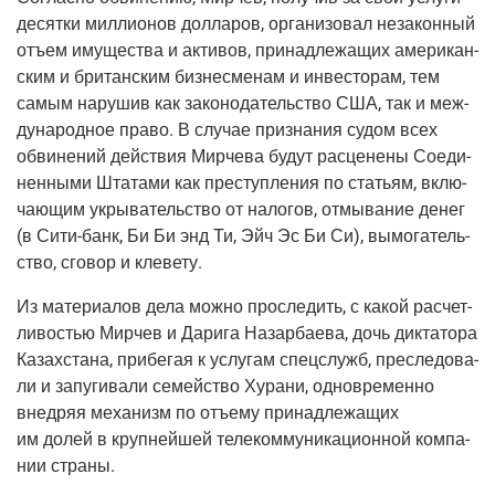
десят­ки мил­ли­о­нов дол­ла­ров, орга­ни­зо­вал неза­кон­ный
отъ­ем иму­ще­ства и акти­вов, при­над­ле­жа­щих аме­ри­кан­
ским и бри­тан­ским биз­не­сме­нам и инве­сто­рам, тем
самым нару­шив как зако­но­да­тель­ство США, так и меж­
ду­на­род­ное пра­во. В слу­чае при­зна­ния судом всех
обви­не­ний дей­ствия Мир­че­ва будут рас­це­не­ны Соеди­
нен­ны­ми Шта­та­ми как пре­ступ­ле­ния по ста­тьям, вклю­
ча­ю­щим укры­ва­тель­ство от нало­гов, отмы­ва­ние денег
(в Сити-банк, Би Би энд Ти, Эйч Эс Би Си), вымо­га­тель­
ство, сго­вор и клевету.
Из мате­ри­а­лов дела мож­но про­сле­дить, с какой рас­чет­
ли­во­стью Мир­чев и Дари­га Назар­ба­е­ва, дочь дик­та­то­ра
Казах­ста­на, при­бе­гая к услу­гам спец­служб, пре­сле­до­ва­
ли и запу­ги­ва­ли семей­ство Хура­ни, одно­вре­мен­но
внед­ряя меха­низм по отъ­е­му при­над­ле­жа­щих
им долей в круп­ней­шей теле­ком­му­ни­ка­ци­он­ной ком­па­
нии страны.