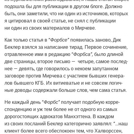
подо­шла бы для пуб­ли­ка­ции в дру­гом бло­ге. Долж­но
быть, они заме­ти­ли, что ни один из источ­ни­ков, кото­рых
я цити­ро­вал в сво­ей ста­тье, не снял с пуб­ли­ка­ции
ни один из сво­их мате­ри­а­лов о Мирчеве.
Как толь­ко ста­тья в “
Форб­се”
появи­лась зано­во, Дик
Беклер взял­ся за напи­са­ние тирад. Пер­вое сочи­не­ние,
отрав­лен­ное ими в редак­цию “
Форб­са”,
было дли­ной
две стра­ни­цы, вто­рое пись­мо — четы­ре, самое послед­
нее — девять, где гово­ри­лось о неко­ем запу­тан­ном
заго­во­ре про­тив Мир­че­ва с уча­сти­ем быв­ших гене­ра­
лов быв­ше­го КГБ. Их вити­е­ва­тые и не совсем логич­
ные дово­ды содер­жа­ли боль­ше слов, чем сама статья.
Не каж­дый день “
Форбс”
полу­ча­ет подоб­ную кор­ре­
спон­ден­цию и уж тем более не от одно­го из самых
доро­го­сто­я­щих адво­ка­тов Ман­х­эт­те­на. В каж­дом
из сво­их посла­ний Беклер кате­го­рич­но заяв­лял: “…наш
кли­ент более все­го обес­по­ко­ен тем, что Хал­ворс­сен,