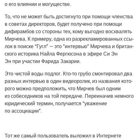
о его вли­я­нии и могуществе.
То, что не может быть достиг­ну­то при помо­щи член­ства
в сове­тах дирек­то­ров, будет полу­че­но при помо­щи
дифи­рам­бов со сто­ро­ны тех, кому выгод­но вос­хва­лять
Мир­че­ва. К при­ме­ру, одна из раз­ре­кла­ми­ро­ван­ных ссы­
лок в поис­ке “Гугл”
—
это “интер­вью” Мир­че­ва и бри­тан­
ско­го исто­ри­ка Най­ла Фер­г­ю­со­на в эфи­ре Си Эн
Эн при уча­стии Фари­да Закарии.
Это чистой воды под­лог. Кто-то гру­бо смон­ти­ро­вал два
раз­ных интер­вью в один видео­ро­лик, из назва­ния кото­
ро­го мож­но пред­по­ло­жить, что Мир­чев был одним
из собе­сед­ни­ков на той пере­да­че. Пере­ина­чив немно­го
юри­ди­че­ский тер­мин, полу­ча­ет­ся “ува­же­ние
по ассоциации”.
Тот же самый поль­зо­ва­тель выло­жил в Интер­не­те