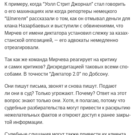
К при­ме­ру, когда “Уолл Стрит Джор­нал” стал гово­рить
о его махи­на­ци­ях или когда репор­те­ры немец­ко­го
“Шпи­ге­ля” рас­ска­за­ли о том, как он отмы­вал день­ги для
кла­на Назар­ба­е­вых и высту­пи­ли с обви­не­ни­я­ми, что
Мир­чев от име­ни дик­та­то­ра уста­но­вил слеж­ку за казах­
стан­ской оппо­зи­ци­ей, — его адво­ка­ты немед­лен­но
отреагировали.
Так как же коман­да Мир­че­ва реа­ги­ру­ет на кри­ти­ку
и самих кри­ти­ков? Дис­кре­ди­та­ци­ей тако­вых все­ми спо­
со­ба­ми. В точ­но­сти “Дик­та­тор 2.0” по Добсону.
Они пишут пись­ма, зво­нят и сно­ва пишут. Пода­ют
ли они в суд? Толь­ко угро­жа­ют. Поче­му? Ответ на этот
вопрос зна­ют толь­ко они. Хотя, я пола­гаю, пото­му что
судеб­ные раз­би­ра­тель­ства могут при­ве­сти к рас­кры­тию
неже­ла­тель­ных фак­тов и откро­ют доступ к ранее закры­
той информации.
Судеб­ные слу­ша­ния могут так­же при­ве­сти их кли­ен­та