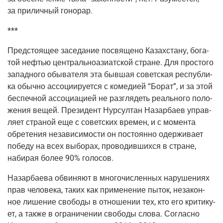
за при­лич­ный гонорар.
***
Пред­сто­я­щее засе­да­ние посвя­ще­но Казах­ста­ну, бога­
той нефтью цен­траль­но­ази­ат­ской стране. Для про­сто­го
запад­но­го обы­ва­те­ля эта быв­шая совет­ская рес­пуб­ли­
ка обыч­но ассо­ци­и­ру­ет­ся с коме­ди­ей “Борат”, и за этой
бес­печ­ной ассо­ци­а­ци­ей не раз­гля­деть реаль­но­го поло­
же­ния вещей. Пре­зи­дент Нур­сул­тан Назар­ба­ев управ­
ля­ет стра­ной еще с совет­ских вре­мен, и с момен­та
обре­те­ния неза­ви­си­мо­сти он посто­ян­но одер­жи­ва­ет
побе­ду на всех выбо­рах, про­во­див­ших­ся в стране,
наби­рая более 90% голосов.
Назар­ба­е­ва обви­ня­ют в мно­го­чис­лен­ных нару­ше­ни­ях
прав чело­ве­ка, таких как при­ме­не­ние пыток, неза­кон­
ное лише­ние сво­бо­ды в отно­ше­нии тех, кто его кри­ти­ку­
ет, а так­же в огра­ни­че­нии сво­бо­ды сло­ва. Соглас­но