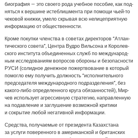
био­гра­фия — это сво­е­го рода учеб­ное посо­бие, как под­
нять­ся к вер­шине истеб­лиш­мен­та при помо­щи чьей-то
чеко­вой книж­ки, уме­ло скры­вая всю нели­це­при­ят­ную
инфор­ма­цию от общественности.
Кро­ме покуп­ки член­ства в сове­тах дирек­то­ров “Атлан­
ти­че­ско­го сове­та”, Цен­тра Вуд­ро Виль­со­на и Коро­лев­
ско­го инсти­ту­та объ­еди­нен­ных служб по меж­ду­на­род­
ным иссле­до­ва­ни­ям вопро­сов обо­ро­ны и без­опас­но­сти
РУСИ (солид­ное денеж­ное пожерт­во­ва­ние в кото­рый
помог­ло ему полу­чить долж­ность “испол­ни­тель­но­го
пред­се­да­те­ля меж­ду­на­род­но­го под­раз­де­ле­ния”, без
како­го-либо опре­де­лен­но­го кру­га обя­зан­но­стей), Мир­
чев исполь­зу­ет агрес­сив­ную стра­те­гию, направ­лен­ную
на подав­ле­ние и заглу­ше­ние воз­мож­ной кри­ти­ки
и сокры­тие любой нега­тив­ной информации.
Сред­ства, полу­ча­е­мые от пре­зи­ден­та Казах­ста­на
за услу­ги пове­рен­но­го в аме­ри­кан­ской и бри­тан­ских