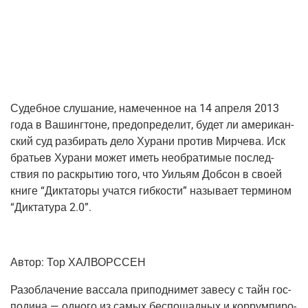
Судеб­ное слу­ша­ние, наме­чен­ное на 14 апре­ля 2013
года в Вашинг­тоне, пред­опре­де­лит, будет ли аме­ри­кан­
ский суд раз­би­рать дело Хура­ни про­тив Мир­че­ва. Иск
бра­тьев Хура­ни может иметь необ­ра­ти­мые послед­
ствия по рас­кры­тию того, что Уильям Доб­сон в сво­ей
кни­ге “Дик­та­то­ры учат­ся гиб­ко­сти” назы­ва­ет тер­ми­ном
“Дик­та­ту­ра 2.0”.
Автор: Тор ХАЛВОРССЕН
Раз­об­ла­че­ние вас­са­ла при­под­ни­мет заве­су с тайн гос­
по­ди­на — одно­го из самых бес­по­щад­ных и кор­рум­пи­ро­