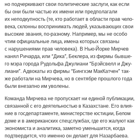
но под­чер­ки­ва­ют свои поли­ти­че­ские заслу­ги, как если
бы они были частью их име­ни или пред­по­ла­га­ли
их непод­куп­ность (те, кто рабо­та­ет в обла­сти прав чело­
ве­ка, склон­ны вос­при­ни­мать людей, ука­зы­ва­ю­щих свои
высо­кие зва­ния, по-раз­но­му. Напри­мер, мы не осо­бо
чтим офи­ци­аль­ные лица, име­на кото­рых свя­за­ны
с нару­ше­ни­я­ми прав чело­ве­ка). В Нью-Йор­ке Мир­чев
нанял Ричар­да, или “Дика”, Бекле­ра, из фир­мы быв­ше­
го мэра горо­да Рудоль­фа Джу­ли­а­ни “Брэй­свелл и Джу­
ли­а­ни”. Адво­ка­ты из фир­мы “Бин­гх­эм Мак­Кат­чен” так­
же рабо­та­ли на Мир­че­ва, но в сен­тяб­ре про­шло­го года
были вне­зап­но им уволены.
Коман­да Мир­че­ва не про­пус­ка­ет ни еди­ной пуб­ли­ка­ции,
свя­зан­ной с его дея­тель­но­стью в Казах­стане. Его вли­я­
ние в госде­пар­та­мен­те, мини­стер­стве юсти­ции, Белом
доме и в аме­ри­кан­ских спец­служ­бах, где его жалу­ют как
эко­но­ми­ста и ана­ли­ти­ка, замет­но умень­шит­ся, когда
под­твер­дит­ся, что имен­но он дела­ет для Назар­ба­е­ва.