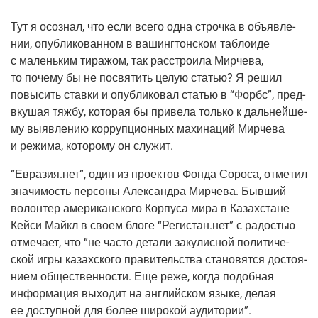
Тут я осо­знал, что если все­го одна строч­ка в объ­яв­ле­
нии, опуб­ли­ко­ван­ном в вашинг­тон­ском таб­ло­и­де
с малень­ким тира­жом, так рас­стро­и­ла Мир­че­ва,
то поче­му бы не посвя­тить целую ста­тью? Я решил
повы­сить став­ки и опуб­ли­ко­вал ста­тью в “Форбс”, пред­
вку­шая тяж­бу, кото­рая бы при­ве­ла толь­ко к даль­ней­ше­
му выяв­ле­нию кор­руп­ци­он­ных махи­на­ций Мир­че­ва
и режи­ма, кото­ро­му он служит.
“Евразия.нет”, один из про­ек­тов Фон­да Соро­са, отме­тил
зна­чи­мость пер­со­ны Алек­сандра Мир­че­ва. Быв­ший
волон­тер аме­ри­кан­ско­го Кор­пу­са мира в Казах­стане
Кей­си Май­кл в сво­ем бло­ге “Регистан.нет” с радо­стью
отме­ча­ет, что “не часто дета­ли заку­лис­ной поли­ти­че­
ской игры казах­ско­го пра­ви­тель­ства ста­но­вят­ся досто­я­
ни­ем обще­ствен­но­сти. Еще реже, когда подоб­ная
инфор­ма­ция выхо­дит на англий­ском язы­ке, делая
ее доступ­ной для более широ­кой аудитории”.