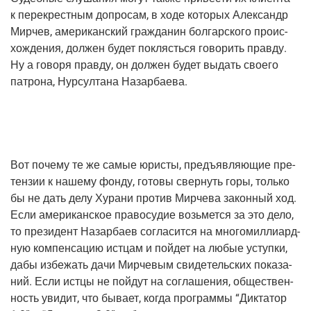
к пере­крест­ным допро­сам, в ходе кото­рых Алек­сандр
Мир­чев, аме­ри­кан­ский граж­да­нин бол­гар­ско­го про­ис­
хож­де­ния, дол­жен будет поклясть­ся гово­рить прав­ду.
Ну а гово­ря прав­ду, он дол­жен будет выдать сво­е­го
патро­на, Нур­сул­та­на Назарбаева.
Вот поче­му те же самые юри­сты, предъ­яв­ля­ю­щие пре­
тен­зии к наше­му фон­ду, гото­вы свер­нуть горы, толь­ко
бы не дать делу Хура­ни про­тив Мир­че­ва закон­ный ход.
Если аме­ри­кан­ское пра­во­су­дие возь­мет­ся за это дело,
то пре­зи­дент Назар­ба­ев согла­сит­ся на мно­го­мил­ли­ард­
ную ком­пен­са­цию ист­цам и пой­дет на любые уступ­ки,
дабы избе­жать дачи Мир­че­вым сви­де­тель­ских пока­за­
ний. Если ист­цы не пой­дут на согла­ше­ния, обще­ствен­
ность уви­дит, что быва­ет, когда про­грам­мы “Дик­та­тор