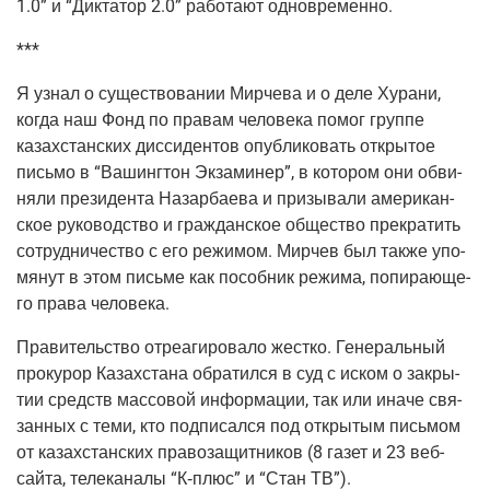
1.0” и “Дик­та­тор 2.0” рабо­та­ют одновременно.
***
Я узнал о суще­ство­ва­нии Мир­че­ва и о деле Хура­ни,
когда наш Фонд по пра­вам чело­ве­ка помог груп­пе
казах­стан­ских дис­си­ден­тов опуб­ли­ко­вать откры­тое
пись­мо в “Вашинг­тон Экза­ми­нер”, в кото­ром они обви­
ня­ли пре­зи­ден­та Назар­ба­е­ва и при­зы­ва­ли аме­ри­кан­
ское руко­вод­ство и граж­дан­ское обще­ство пре­кра­тить
сотруд­ни­че­ство с его режи­мом. Мир­чев был так­же упо­
мя­нут в этом пись­ме как пособ­ник режи­ма, попи­ра­ю­ще­
го пра­ва человека.
Пра­ви­тель­ство отре­а­ги­ро­ва­ло жест­ко. Гене­раль­ный
про­ку­рор Казах­ста­на обра­тил­ся в суд с иском о закры­
тии средств мас­со­вой инфор­ма­ции, так или ина­че свя­
зан­ных с теми, кто под­пи­сал­ся под откры­тым пись­мом
от казах­стан­ских пра­во­за­щит­ни­ков (8 газет и 23 веб-
сай­та, теле­ка­на­лы “К‑плюс” и “Стан ТВ”).