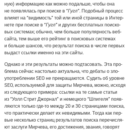
ную) инфор­ма­цию как мож­но подаль­ше, что­бы она
не появ­ля­лась при поис­ке в “
Гугл”
. Подоб­ный про­цесс
вли­я­ет на “види­мость” той или иной стра­ни­цы в Интер­
не­те при поис­ке в “
Гугл”
и дру­гих бес­плат­ных поис­ко­
вых систе­мах; обыч­но, чем боль­ше попу­ляр­ность веб-
сай­та, тем выше его рей­тинг в поис­ко­вых систе­мах
и боль­ше шан­сов, что резуль­тат поис­ка в чис­ле пер­вых
выдаст ссыл­ки имен­но на эти сайты.
Одна­ко и эти резуль­та­ты мож­но под­та­со­вать. Эта про­
бле­ма сей­час настоль­ко акту­аль­на, что деба­ты о зло­
упо­треб­ле­нии SEO не пре­кра­ща­ют­ся. Судить об уровне
SEO, исполь­зу­е­мой для защи­ты Мир­че­ва, мож­но, исхо­дя
из сле­ду­ю­ще­го при­ме­ра: ссыл­ки на те самые ста­тьи
из “Уолл Стрит Джор­нал” и немец­ко­го “Шпи­ге­ля” появ­
ля­ют­ся толь­ко где-то меж­ду 20 и 30 стра­ни­ца­ми поис­ка,
что прак­ти­че­ски дела­ет их неви­ди­мы­ми. Тогда как пер­
вые несколь­ко стра­ниц резуль­та­тов поис­ка пере­чис­ля­
ют заслу­ги Мир­че­ва, его дости­же­ния, зва­ния, гово­рят