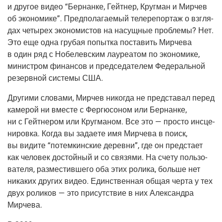
и дру­гое видео “Бер­нан­ке, Гейт­нер, Круг­ман и Мир­чев
об эко­но­ми­ке”. Пред­по­ла­га­е­мый теле­ре­пор­таж о взгля­
дах четы­рех эко­но­ми­стов на насущ­ные про­бле­мы? Нет.
Это еще одна гру­бая попыт­ка поста­вить Мир­че­ва
в один ряд с Нобе­лев­ским лау­ре­а­том по эко­но­ми­ке,
мини­стром финан­сов и пред­се­да­те­лем Феде­раль­ной
резерв­ной систе­мы США.
Дру­ги­ми сло­ва­ми, Мир­чев нико­гда не пред­ста­вал перед
каме­рой ни вме­сте с Фер­г­ю­со­ном или Бер­нан­ке,
ни с Гейт­не­ром или Круг­ма­ном. Все это — про­сто инсце­
ни­ров­ка. Когда вы зада­е­те имя Мир­че­ва в поиск,
вы види­те “потем­кин­ские дерев­ни”, где он пред­ста­ет
как чело­век достой­ный и со свя­зя­ми. На сче­ту поль­зо­
ва­те­ля, раз­ме­стив­ше­го оба этих роли­ка, боль­ше нет
ника­ких дру­гих видео. Един­ствен­ная общая чер­та у тех
двух роли­ков — это при­сут­ствие в них Алек­сандра
Мирчева.