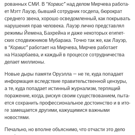
ро­ван­ных СМИ. В “
Кор­вис”
над делом Мир­че­ва рабо­та­
ет Мэтт Лау­эр, быв­ший сотруд­ник госде­па, бюро­крат
сред­не­го зве­на, хоро­шо осве­дом­лен­ный, как покры­вать
нару­ше­ния прав чело­ве­ка. Лау­эр лич­но пред­став­лял
режи­мы Йеме­на, Бах­рей­на и даже неко­то­рых еги­пет­
ских спо­движ­ни­ков Муба­ра­ка. Точ­но так же, как Лау­эр,
в “
Кор­вис”
рабо­та­ет на Мир­че­ва, Мир­чев рабо­та­ет
на Назар­ба­е­ва, и каж­дый в про­цес­се сотруд­ни­че­ства
дела­ет миллионы.
Новые дыры памя­ти Ору­эл­ла — не те, куда попа­да­ет
инфор­ма­ция вслед­ствие пра­ви­тель­ствен­ной цен­зу­ры,
а те, куда попа­да­ет истин­ный жур­на­лизм, тер­пя­щий
пора­же­ние, когда, рискуя сво­им суще­ство­ва­ни­ем, пыта­
ет­ся сохра­нить про­фес­си­о­наль­ное досто­ин­ство и в ито­
ге заме­ща­ет­ся дру­ги­ми, кажу­щи­ми­ся важ­ны­ми
новостями.
Печаль­но, но вполне объ­яс­ни­мо, что отча­сти это дело