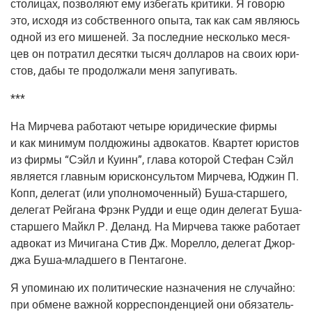
сто­ли­цах, поз­во­ля­ют ему избе­гать кри­ти­ки. Я гово­рю
это, исхо­дя из соб­ствен­но­го опы­та, так как сам явля­юсь
одной из его мише­ней. За послед­ние несколь­ко меся­
цев он потра­тил десят­ки тысяч дол­ла­ров на сво­их юри­
стов, дабы те про­дол­жа­ли меня запугивать.
***
На Мир­че­ва рабо­та­ют четы­ре юри­ди­че­ские фир­мы
и как мини­мум пол­дю­жи­ны адво­ка­тов. Квар­тет юри­стов
из фир­мы “Сэйл и Куинн”, гла­ва кото­рой Сте­фан Сэйл
явля­ет­ся глав­ным юрис­кон­суль­том Мир­че­ва, Юджин П.
Копп, деле­гат (или упол­но­мо­чен­ный) Буша-стар­ше­го,
деле­гат Рей­га­на Фрэнк Руд­ди и еще один деле­гат Буша-
стар­ше­го Май­кл Р. Деланд. На Мир­че­ва так­же рабо­та­ет
адво­кат из Мичи­га­на Стив Дж. Морел­ло, деле­гат Джор­
джа Буша-млад­ше­го в Пентагоне.
Я упо­ми­наю их поли­ти­че­ские назна­че­ния не слу­чай­но:
при обмене важ­ной кор­ре­спон­ден­ци­ей они обя­за­тель­