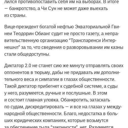
лил­ся про­ти­во­по­ста­вить себя им на выбо­рах. В ито­ге
— банк­рот­ство, а Чи Сун не может даже выехать
из страны.
Вице-пре­зи­дент бога­той нефтью Эква­то­ри­аль­ной Гви­
неи Тео­до­рин Оби­анг судит не про­сто газе­ту, а непра­
ви­тель­ствен­ную орга­ни­за­цию “Транс­па­рен­си Интер­
неш­нл” за то, что све­де­ния о раз­во­ро­вы­ва­нии им каз­ны
ста­ли общедоступны.
Дик­та­тор 2.0 не ста­нет сию же мину­ту отправ­лять сво­их
оппо­нен­тов в тюрь­му, дабы не при­да­вать им допол­ни­
тель­но­го веса и сим­па­тии в гла­зах обще­ствен­но­сти.
Такой дик­та­тор при­бег­нет к судеб­ной систе­ме, а суды
у него, разу­ме­ет­ся, руч­ные и послуш­ные. В этом
и состо­ит глав­ная улов­ка. Обанк­ро­тить, затас­кать
по судам, дис­кре­ди­ти­ро­вать — и все на гла­зах у меж­ду­
на­род­ной обще­ствен­но­сти. Бла­го, недо­стат­ка в боль­
ших юри­ди­че­ских ком­па­ни­ях, кото­рые возь­мут­ся
за обес­пе­че­ние тыла “закон­но­сти”, нет. Разу­ме­ет­ся,