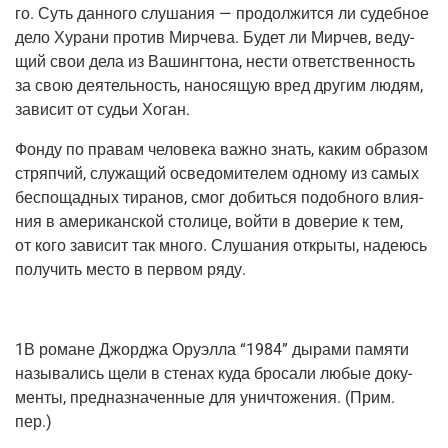
го. Суть дан­но­го слу­ша­ния — про­дол­жит­ся ли судеб­ное
дело Хура­ни про­тив Мир­че­ва. Будет ли Мир­чев, веду­
щий свои дела из Вашинг­то­на, нести ответ­ствен­ность
за свою дея­тель­ность, нано­ся­щую вред дру­гим людям,
зави­сит от судьи Хоган.
Фон­ду по пра­вам чело­ве­ка важ­но знать, каким обра­зом
стряп­чий, слу­жа­щий осве­до­ми­те­лем одно­му из самых
бес­по­щад­ных тира­нов, смог добить­ся подоб­но­го вли­я­
ния в аме­ри­кан­ской сто­ли­це, вой­ти в дове­рие к тем,
от кого зави­сит так мно­го. Слу­ша­ния откры­ты, наде­юсь
полу­чить место в пер­вом ряду.
1В романе Джор­джа Ору­эл­ла “1984” дыра­ми памя­ти
назы­ва­лись щели в сте­нах куда бро­са­ли любые доку­
мен­ты, пред­на­зна­чен­ные для уни­что­же­ния. (Прим.
пер.)