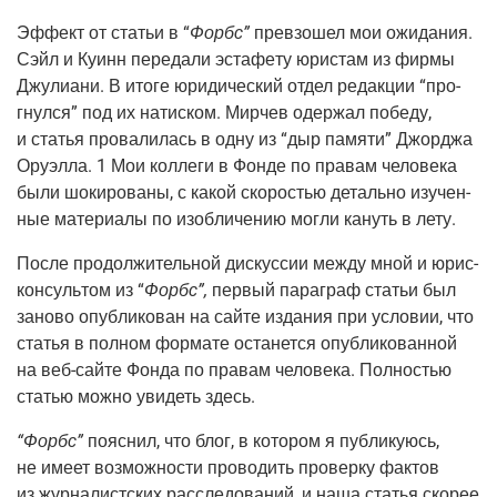
Эффект от ста­тьи в “
Форбс”
пре­взо­шел мои ожи­да­ния.
Сэйл и Куинн пере­да­ли эста­фе­ту юри­стам из фир­мы
Джу­ли­а­ни. В ито­ге юри­ди­че­ский отдел редак­ции “про­
гнул­ся” под их натис­ком. Мир­чев одер­жал побе­ду,
и ста­тья про­ва­ли­лась в одну из “дыр памя­ти” Джор­джа
Ору­эл­ла. 1 Мои кол­ле­ги в Фон­де по пра­вам чело­ве­ка
были шоки­ро­ва­ны, с какой ско­ро­стью деталь­но изу­чен­
ные мате­ри­а­лы по изоб­ли­че­нию мог­ли кануть в лету.
После про­дол­жи­тель­ной дис­кус­сии меж­ду мной и юрис­
кон­суль­том из “
Форбс”,
пер­вый пара­граф ста­тьи был
зано­во опуб­ли­ко­ван на сай­те изда­ния при усло­вии, что
ста­тья в пол­ном фор­ма­те оста­нет­ся опуб­ли­ко­ван­ной
на веб-сай­те Фон­да по пра­вам чело­ве­ка. Пол­но­стью
ста­тью мож­но уви­деть здесь.
“Форбс”
пояс­нил, что блог, в кото­ром я пуб­ли­ку­юсь,
не име­ет воз­мож­но­сти про­во­дить про­вер­ку фак­тов
из жур­на­лист­ских рас­сле­до­ва­ний, и наша ста­тья ско­рее