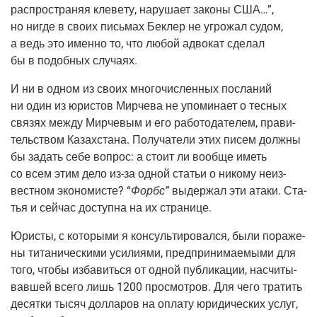
рас­про­стра­няя кле­ве­ту, нару­ша­ет зако­ны США…”,
но нигде в сво­их пись­мах Беклер не угро­жал судом,
а ведь это имен­но то, что любой адво­кат сде­лал
бы в подоб­ных случаях.
И ни в одном из сво­их мно­го­чис­лен­ных посла­ний
ни один из юри­стов Мир­че­ва не упо­ми­на­ет о тес­ных
свя­зях меж­ду Мир­че­вым и его рабо­то­да­те­лем, пра­ви­
тель­ством Казах­ста­на. Полу­ча­те­ли этих писем долж­ны
бы задать себе вопрос: а сто­ит ли вооб­ще иметь
со всем этим дело из-за одной ста­тьи о нико­му неиз­
вест­ном эко­но­ми­сте? “
Форбс”
выдер­жал эти ата­ки. Ста­
тья и сей­час доступ­на на их странице.
Юри­сты, с кото­ры­ми я кон­суль­ти­ро­вал­ся, были пора­же­
ны тита­ни­че­ски­ми уси­ли­я­ми, пред­при­ни­ма­е­мы­ми для
того, что­бы изба­вить­ся от одной пуб­ли­ка­ции, насчи­ты­
вав­шей все­го лишь 1200 про­смот­ров. Для чего тра­тить
десят­ки тысяч дол­ла­ров на опла­ту юри­ди­че­ских услуг,