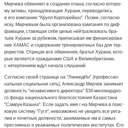
Мир­че­ва обви­ня­ют в созда­нии пла­на, соглас­но кото­ро­
му акти­вы, при­над­ле­жа­щие Хура­ни, пере­во­ди­лись
в его ком­па­нию “Крулл Кор­по­рейшн”
.
Поз­же, соглас­но
иску, Мир­че­вым была орга­ни­зо­ва­на кам­па­ния по диф­
фа­ма­ции, ста­вя­щая себе целью ней­тра­ли­зо­вать бра­
тьев Хура­ни за рубе­жом, при­пи­сы­вая им финан­си­ро­ва­
ние ХАМАС и содер­жа­ние тре­ни­ро­воч­ных баз для тер­
ро­ри­стов. Отри­цая все обви­не­ния, бра­тья Хура­ни, кото­
рые явля­ют­ся граж­да­на­ми США и Вели­ко­бри­та­нии,
с нетер­пе­ни­ем ждут нача­ла слушаний.
Соглас­но сво­ей стра­ни­це на “Лин­ке­дИн”
(
про­фес­си­о­
наль­ная соци­аль­ная сеть)
,
Алек­сандр Мир­чев зани­ма­ет
долж­ность “неза­ви­си­мо­го дирек­то­ра” $30-мил­ли­ард­но­
го фон­да наци­о­наль­но­го бла­го­со­сто­я­ния Казах­ста­на
“Самрук-Казы­на”. Если задать имя г‑на Мир­че­ва в поис­
ко­вую систе­му “Гугл”, невоз­мож­но не уви­деть все рега­
лии и почет­ные долж­но­сти, зани­ма­е­мые им в самых
пре­стиж­ных и ува­жа­е­мых поли­ти­че­ских инсти­ту­тах. Его