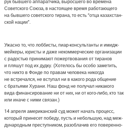
рук быв­ше­го аппа­рат­чи­ка, вырос­ше­го во вре­ме­на
Совет­ско­го Сою­за, в насто­я­щее вре­мя рабо­та­ю­ще­го
на быв­ше­го совет­ско­го тира­на, то есть “отца казах­стан­
ской нации”.
Ужас­но то, что лоб­би­сты, пиар-кон­суль­тан­ты и ими­дж­
мей­ке­ры, юри­сты и даже неком­мер­че­ские орга­ни­за­ции
с радо­стью при­ни­ма­ют пожерт­во­ва­ния от тира­нов
и пля­шут под их дуд­ку. (Хоте­лось бы осо­бо заме­тить,
что никто в Фон­де по пра­вам чело­ве­ка нико­гда
не встре­чал­ся, не всту­пал ни в како­го рода обще­ние
с бра­тья­ми Хура­ни. Наш фонд не полу­чал ника­ко­го
вида финан­си­ро­ва­ние ни от них, ни от кого-либо, кто так
или ина­че с ними связан.)
14 апре­ля аме­ри­кан­ский суд может начать про­цесс,
кото­рый при­не­сет побе­ду, пусть и неболь­шую, над меж­
ду­на­род­ным пре­ступ­ни­ком, раз­об­ла­чив его пове­рен­но­