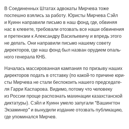
В Соеди­нен­ных Шта­тах адво­ка­ты Мир­че­ва тоже
поспеш­но взя­лись за рабо­ту. Юри­сты Мир­че­ва Сэйл
и Куинн напра­ви­ли пись­мо в наш фонд, где, обви­няя
нас в кле­ве­те, тре­бо­ва­ли ото­звать все наши обви­не­ния
и пре­тен­зии к Алек­сан­дру Васи­лье­ви­чу и впредь это­го
не делать. Они напра­ви­ли пись­мо наше­му сове­ту
дирек­то­ров, где наш фонд был назван ору­ди­ем опаль­
но­го гене­ра­ла КНБ.
Нача­лась мас­си­ро­ван­ная кам­па­ния по при­зы­ву наших
дирек­то­ров подать в отстав­ку (по какой-то при­чине юри­
сты Мир­че­ва не ста­ли бес­по­ко­ить наше­го пред­се­да­те­
ля Гар­ри Кас­па­ро­ва. Види­мо, пото­му что чело­ве­ку
из Рос­сии про­ще рас­по­знать махи­на­ции казах­стан­ской
дик­та­ту­ры). Сэйл и Куинн уме­ло запу­га­ли “Вашинг­тон
Экза­ми­нер
”
и выну­ди­ли изда­ние ото­звать пуб­ли­ка­цию,
где упо­ми­нал­ся Мирчев.