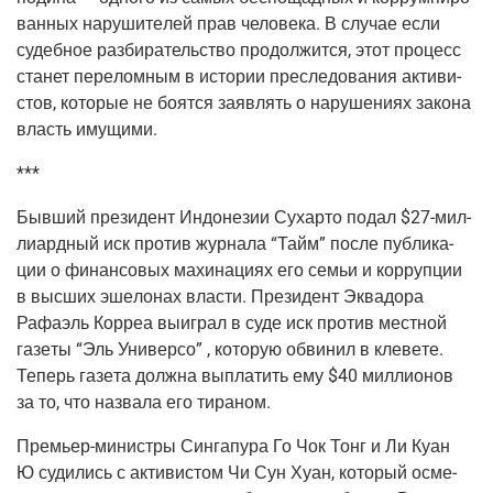
ван­ных нару­ши­те­лей прав чело­ве­ка. В слу­чае если
судеб­ное раз­би­ра­тель­ство про­дол­жит­ся, этот про­цесс
ста­нет пере­лом­ным в исто­рии пре­сле­до­ва­ния акти­ви­
стов, кото­рые не боят­ся заяв­лять о нару­ше­ни­ях зако­на
власть имущими.
***
Быв­ший пре­зи­дент Индо­не­зии Сухар­то подал $27-мил­
ли­ард­ный иск про­тив жур­на­ла “Тайм” после пуб­ли­ка­
ции о финан­со­вых махи­на­ци­ях его семьи и кор­руп­ции
в выс­ших эше­ло­нах вла­сти. Пре­зи­дент Эква­до­ра
Рафа­эль Кор­реа выиг­рал в суде иск про­тив мест­ной
газе­ты “Эль Уни­вер­со” , кото­рую обви­нил в кле­ве­те.
Теперь газе­та долж­на выпла­тить ему $40 мил­ли­о­нов
за то, что назва­ла его тираном.
Пре­мьер-мини­стры Син­га­пу­ра Го Чок Тонг и Ли Куан
Ю суди­лись с акти­ви­стом Чи Сун Хуан, кото­рый осме­