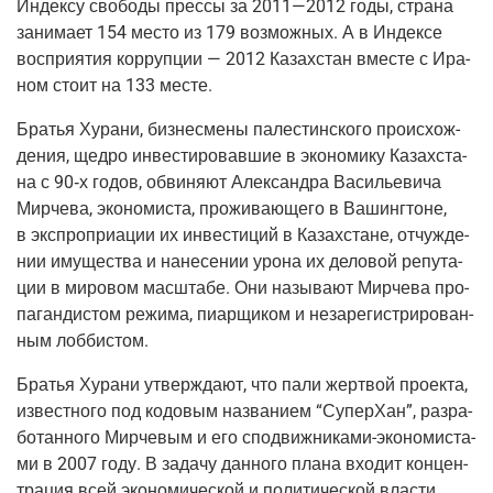
Индек­су сво­бо­ды прес­сы за 2011—2012 годы, стра­на
зани­ма­ет 154 место из 179 воз­мож­ных. А в Индек­се
вос­при­я­тия кор­руп­ции — 2012 Казах­стан вме­сте с Ира­
ном сто­ит на 133 месте.
Бра­тья Хура­ни, биз­не­сме­ны пале­стин­ско­го про­ис­хож­
де­ния, щед­ро инве­сти­ро­вав­шие в эко­но­ми­ку Казах­ста­
на с 90‑х годов, обви­ня­ют Алек­сандра Васи­лье­ви­ча
Мир­че­ва, эко­но­ми­ста, про­жи­ва­ю­ще­го в Вашинг­тоне,
в экс­про­при­а­ции их инве­сти­ций в Казах­стане, отчуж­де­
нии иму­ще­ства и нане­се­нии уро­на их дело­вой репу­та­
ции в миро­вом мас­шта­бе. Они назы­ва­ют Мир­че­ва про­
па­ган­ди­стом режи­ма, пиар­щи­ком и неза­ре­ги­стри­ро­ван­
ным лоббистом.
Бра­тья Хура­ни утвер­жда­ют, что пали жерт­вой про­ек­та,
извест­но­го под кодо­вым назва­ни­ем “Супер­Хан”, раз­ра­
бо­тан­но­го Мир­че­вым и его спо­движ­ни­ка­ми-эко­но­ми­ста­
ми в 2007 году. В зада­чу дан­но­го пла­на вхо­дит кон­цен­
тра­ция всей эко­но­ми­че­ской и поли­ти­че­ской вла­сти