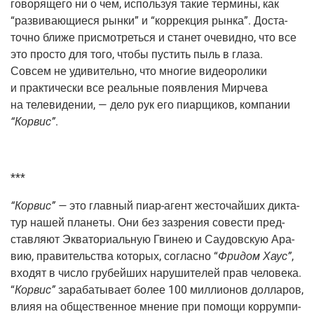
гово­ря­ще­го ни о чем, исполь­зуя такие тер­ми­ны, как
“раз­ви­ва­ю­щи­е­ся рын­ки” и “кор­рек­ция рын­ка”. Доста­
точ­но бли­же при­смот­реть­ся и ста­нет оче­вид­но, что все
это про­сто для того, что­бы пустить пыль в гла­за.
Совсем не уди­ви­тель­но, что мно­гие видео­ро­ли­ки
и прак­ти­че­ски все реаль­ные появ­ле­ния Мир­че­ва
на теле­ви­де­нии, — дело рук его пиар­щи­ков, ком­па­нии
“Кор­вис”
.
***
“Кор­вис” —
это глав­ный пиар-агент жесто­чай­ших дик­та­
тур нашей пла­не­ты. Они без зазре­ния сове­сти пред­
став­ля­ют Эква­то­ри­аль­ную Гви­нею и Сау­дов­скую Ара­
вию, пра­ви­тель­ства кото­рых, соглас­но “
Фри­дом Хаус”
,
вхо­дят в чис­ло гру­бей­ших нару­ши­те­лей прав чело­ве­ка.
“
Кор­вис”
зара­ба­ты­ва­ет более 100 мил­ли­о­нов дол­ла­ров,
влияя на обще­ствен­ное мне­ние при помо­щи кор­рум­пи­