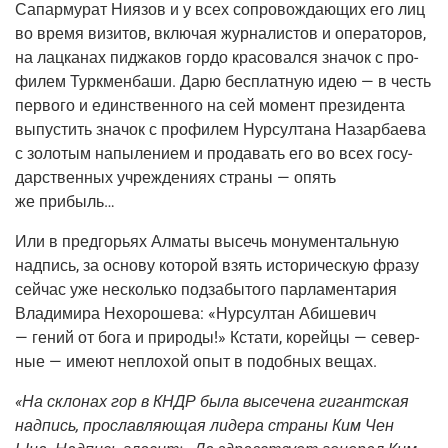
Сапар­му­рат Ния­зов и у всех сопро­вож­да­ю­щих его лиц
во вре­мя визи­тов, вклю­чая жур­на­ли­стов и опе­ра­то­ров,
на лац­ка­нах пиджа­ков гор­до кра­со­вал­ся зна­чок с про­
фи­лем Турк­мен­ба­ши. Дарю бес­плат­ную идею — в честь
пер­во­го и един­ствен­но­го на сей момент пре­зи­ден­та
выпу­стить зна­чок с про­фи­лем Нур­сул­та­на Назар­ба­е­ва
с золо­тым напы­ле­ни­ем и про­да­вать его во всех госу­
дар­ствен­ных учре­жде­ни­ях стра­ны — опять
же прибыль…
Или в пред­го­рьях Алма­ты высечь мону­мен­таль­ную
над­пись, за осно­ву кото­рой взять исто­ри­че­скую фра­зу
сей­час уже несколь­ко под­за­бы­то­го пар­ла­мен­та­рия
Вла­ди­ми­ра Нехо­ро­ше­ва: «Нур­сул­тан Аби­ше­вич
— гений от бога и при­ро­ды!» Кста­ти, корей­цы — север­
ные — име­ют непло­хой опыт в подоб­ных вещах.
«На скло­нах гор в КНДР была высе­че­на гигант­ская
над­пись, про­слав­ля­ю­щая лиде­ра стра­ны Ким Чен