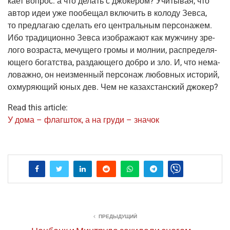
ка­ет вопрос: а что делать с джо­ке­ром? Учи­ты­вая, что
автор идеи уже пообе­щал вклю­чить в коло­ду Зев­са,
то пред­ла­гаю сде­лать его цен­траль­ным пер­со­на­жем.
Ибо тра­ди­ци­он­но Зев­са изоб­ра­жа­ют как муж­чи­ну зре­
ло­го воз­рас­та, мечу­ще­го гро­мы и мол­нии, рас­пре­де­ля­
ю­ще­го богат­ства, раз­да­ю­ще­го доб­ро и зло. И, что нема­
ло­важ­но, он неиз­мен­ный пер­со­наж любов­ных исто­рий,
охму­ря­ю­щий юных дев. Чем не казах­стан­ский джокер?
Read this article:
У дома – флаг­шток, а на гру­ди – значок
ПРЕДЫДУЩИЙ