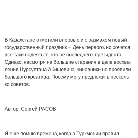
В Казах­стане отме­ти­ли впер­вые и с раз­ма­хом новый
госу­дар­ствен­ный празд­ник – День пер­во­го, но хочет­ся
все-таки наде­ять­ся, что не послед­не­го, пре­зи­ден­та.
Одна­ко, несмот­ря на боль­шие ста­ра­ния в деле вос­хва­
ле­ния Нур­сул­та­на Аби­ше­ви­ча, чинов­ни­ки не про­яви­ли
боль­шо­го кре­а­ти­ва. Посе­му могу пред­ло­жить несколь­
ко советов.
Автор: Сер­гей РАСОВ
Я еще пом­ню вре­ме­на, когда в Турк­ме­нии пра­вил