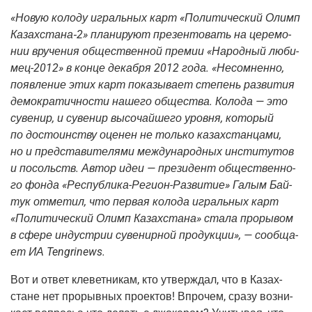
«Новую коло­ду играль­ных карт «Поли­ти­че­ский Олимп
Казахстана‑2» пла­ни­ру­ют пре­зен­то­вать на цере­мо­
нии вру­че­ния обще­ствен­ной пре­мии «Народ­ный люби­
мец-2012» в кон­це декаб­ря 2012 года. «Несо­мнен­но,
появ­ле­ние этих карт пока­зы­ва­ет сте­пень раз­ви­тия
демо­кра­тич­но­сти наше­го обще­ства. Коло­да — это
суве­нир, и суве­нир высо­чай­ше­го уров­ня, кото­рый
по досто­ин­ству оце­нен не толь­ко казах­стан­ца­ми,
но и пред­ста­ви­те­ля­ми меж­ду­на­род­ных инсти­ту­тов
и посольств. Автор идеи — пре­зи­дент обще­ствен­но­
го фон­да «Рес­пуб­ли­ка-Реги­он-Раз­ви­тие» Галым Бай­
тук отме­тил, что пер­вая коло­да играль­ных карт
«Поли­ти­че­ский Олимп Казах­ста­на» ста­ла про­ры­вом
в сфе­ре инду­стрии суве­нир­ной про­дук­ции», — сооб­ща­
ет ИА
Tengrinews.
Вот и ответ кле­вет­ни­кам, кто утвер­ждал, что в Казах­
стане нет про­рыв­ных про­ек­тов! Впро­чем, сра­зу воз­ни­