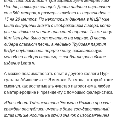
Ына. Над­пись гла­сит: «Да здрав­ству­ет гене­рал Ким
Чен Ын, сия­ю­щее солн­це!» Дли­на над­пи­си оце­ни­ва­ет­
ся в 560 мет­ров, а раз­ме­ры каж­до­го из иеро­гли­фов —
15 на 20 мет­ров. По неко­то­рым дан­ным, в КНДР уже
были выпу­ще­ны знач­ки с изоб­ра­же­ни­ем лиде­ра, кото­
рые раз­да­ют­ся чле­нам пра­вя­щей пар­тии. Так­же лицо
Ким Чен Ына было отпе­ча­та­но на мар­ках. В честь
лиде­ра сла­га­ют пес­ни, а недав­но Тру­до­вая пар­тия
КНДР опуб­ли­ко­ва­ла первую кни­гу, вос­хва­ля­ю­щую
моло­до­го лиде­ра стра­ны», — сооб­щи­ло рос­сий­ское
изда­ние
Lenta.
ru
А мож­но поза­им­ство­вать опыт и дру­го­го кол­ле­ги Нур­
сул­та­на Аби­ше­ви­ча — Эмо­ма­ли Рах­мо­на, кото­рый тоже
смек­нул, как вос­пи­ты­вать чув­ство пат­ри­о­тиз­ма, люб­ви
к мате­ри-родине и пре­зи­ден­ту с помо­щью фалеристики.
«Пре­зи­дент Таджи­ки­ста­на Эмо­ма­ли Рах­мон при­звал
граж­дан рес­пуб­ли­ки иметь в доме госу­дар­ствен­ный
флаг или же носить на гру­ди зна­чок с изоб­ра­же­ни­ем