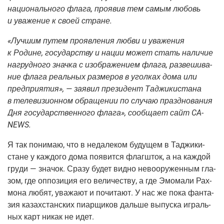
наци­о­наль­но­го фла­га, про­явив тем самым любовь
и ува­же­ние к сво­ей стране.
«Луч­шим путем про­яв­ле­ния люб­ви и ува­же­ния
к Родине, госу­дар­ству и нации может стать нали­чие
нагруд­но­го знач­ка с изоб­ра­же­ни­ем фла­га, раз­ве­ши­ва­
ние фла­га реаль­ных раз­ме­ров в угол­ках дома или
пред­при­я­тия», — заявил пре­зи­дент Таджи­ки­ста­на
в теле­ви­зи­он­ном обра­ще­нии по слу­чаю празд­но­ва­ния
Дня госу­дар­ствен­но­го фла­га», сооб­ща­ет сайт
CA-
NEWS.
Я так пони­маю, что в неда­ле­ком буду­щем в Таджи­ки­
стане у каж­до­го дома появит­ся флаг­шток, а на каж­дой
гру­ди — зна­чок. Сра­зу будет вид­но нево­ору­жен­ным гла­
зом, где оппо­зи­ция его вели­че­ству, а где Эмо­ма­ли Рах­
мо­на любят, ува­жа­ют и почи­та­ют. У нас же пока фан­та­
зия казах­стан­ских пиар­щи­ков даль­ше выпус­ка играль­
ных карт никак не идет.