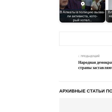
В Алма­ты в поли­цию вызва­
​​
ли акти­ви­ста, кото­
яв
рый хотел…
ПРЕДЫДУЩИЙ
Народная демокра
страны заставляю
АРХИВНЫЕ СТАТЬИ ПО