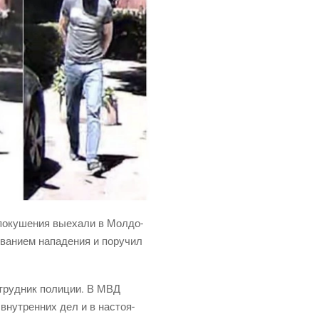
 поку­ше­ния выеха­ли в Мол­до­
ва­ни­ем напа­де­ния и пору­чил
отруд­ник поли­ции. В МВД
внут­рен­них дел и в насто­я­