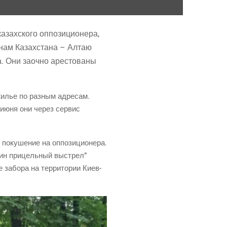
ах­ско­го оппо­зи­ци­о­не­ра,
а­нам Казах­ста­на – Алтаю
 Они заоч­но аре­сто­ва­ны
 жилье по раз­ным адре­сам.
 июня они через сер­вис
оку­ше­ние на оппо­зи­ци­о­не­ра.
 один при­цель­ный выстрел”
 забо­ра на тер­ри­то­рии Киев­