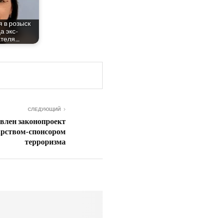
я в розыск
ца экс-
ателя…
СЛЕДУЮЩИЙ
авлен законопроект
дарством-спонсором
терроризма