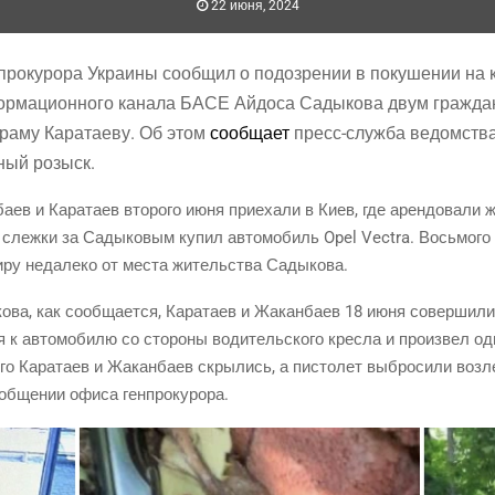
22 июня, 2024
про­ку­ро­ра Укра­и­ны сооб­щил о подо­зре­нии в поку­ше­нии на каз
фор­ма­ци­он­но­го кана­ла БАСЕ Айдо­са Сады­ко­ва двум граж­д
ра­му Кара­та­е­ву. Об этом
сооб­ща­ет
пресс-служ­ба ведом­ства.
­ный розыск.
ев и Кара­та­ев вто­ро­го июня при­е­ха­ли в Киев, где арен­до­ва­ли
слеж­ки за Сады­ко­вым купил авто­мо­биль Opel Vectra. Вось­мо­го
ти­ру неда­ле­ко от места житель­ства Садыкова.
о­ва, как сооб­ща­ет­ся, Кара­та­ев и Жакан­ба­ев 18 июня совер­ши­ли п
ся к авто­мо­би­лю со сто­ро­ны води­тель­ско­го крес­ла и про­из­вел
го Кара­та­ев и Жакан­ба­ев скры­лись, а писто­лет выбро­си­ли воз­ле
 сооб­ще­нии офи­са генпрокурора.