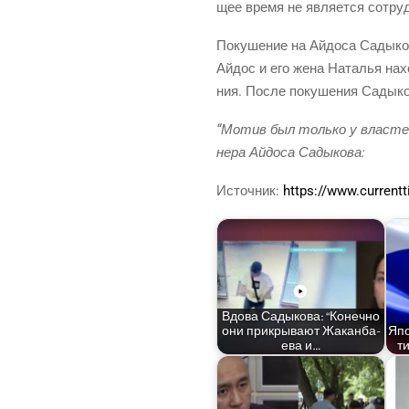
щее вре­мя не явля­ет­ся сотруд
Поку­ше­ние на Айдо­са Сады­ко­
Айдос и его жена Ната­лья нахо­
ния. После поку­ше­ния Сады­ко­в
“Мотив был толь­ко у вла­стей 
не­ра Айдо­са Садыкова:
Источ­ник:
https://www.current
Вдо­ва Сады­ко­ва: “Конеч­но
они при­кры­ва­ют Жакан­ба­
Япо
е­ва и…
ти