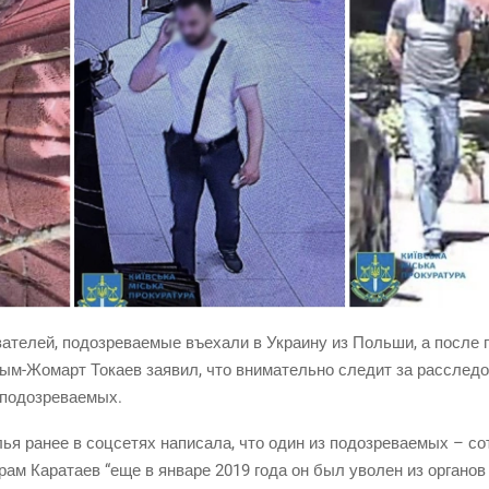
а­те­лей, подо­зре­ва­е­мые въе­ха­ли в Укра­и­ну из Поль­ши, а после
сым-Жомарт Тока­ев заявил, что вни­ма­тель­но сле­дит за рас­сле­до­
ие подозреваемых.
я ранее в соц­се­тях напи­са­ла, что один из подо­зре­ва­е­мых – с
­рам Кара­та­ев “еще в янва­ре 2019 года он был уво­лен из орга­нов 