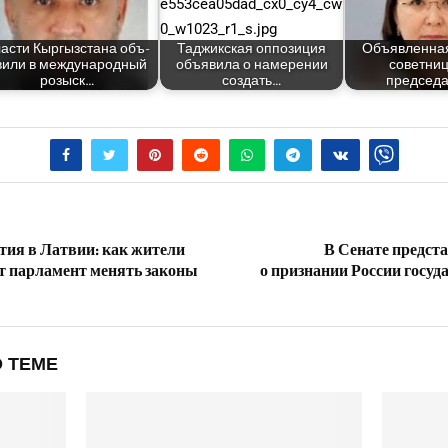
Вла­сти Кыр­гыз­ста­на объ­
Таджик­ская оппо­зи­ция
Объ­яв­лен­на
и­ли в меж­ду­на­род­ный
объ­яви­ла о наме­ре­нии
совет­ни­
розыск…
создать…
председ
тия в Латвии: как жители
В Сенате предст
т парламент менять законы
о признании России госу
 ТЕМЕ