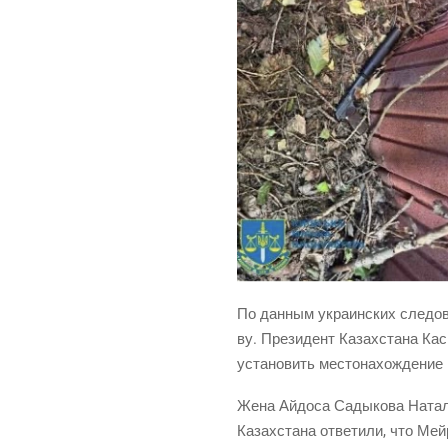
По дан­ным укра­ин­ских сле­до­в
ву. Пре­зи­дент Казах­ста­на Ка
уста­но­вить место­на­хож­де­н
Жена Айдо­са Сады­ко­ва Ната­ль
Казах­ста­на отве­ти­ли, что Мей