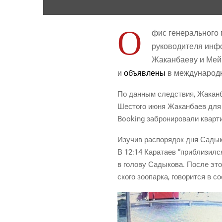
О
фис гене­раль­но­го 
руко­во­ди­те­ля ин
Жакан­ба­е­ву и Мей­
и
объ­яв­ле­ны
в меж­ду­на­род
По дан­ным след­ствия, Жакан­ба­
Шесто­го июня Жакан­ба­ев для 
Booking забро­ни­ро­ва­ли квар­
Изу­чив рас­по­ря­док дня Сады­к
В 12:14 Кара­та­ев “при­бли­зил­
в голо­ву Сады­ко­ва. После это­
ско­го зоо­пар­ка, гово­рит­ся в