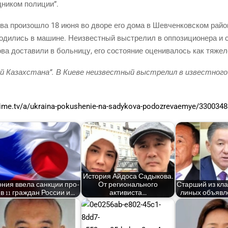
­ни­ком полиции”.
ва про­изо­шло 18 июня во дво­ре его дома в Шев­чен­ков­ском рай­о
ди­лись в машине. Неиз­вест­ный выстре­лил в оппо­зи­ци­о­не­ра и 
а доста­ви­ли в боль­ни­цу, его состо­я­ние оце­ни­ва­лось как тяжел
Казах­ста­на”. В Кие­ве неиз­вест­ный выстре­лил в извест­но­го ка
time.tv/a/ukraina-pokushenie-na-sadykova-podozrevaemye/3300348
Исто­рия Айдо­са Сады­ко­ва.
­ния вве­ла санк­ции про­
От реги­о­наль­но­го
Стар­ший из кла­
в 11 граж­дан Рос­сии и…
активиста…
ли­ных объ­яв­