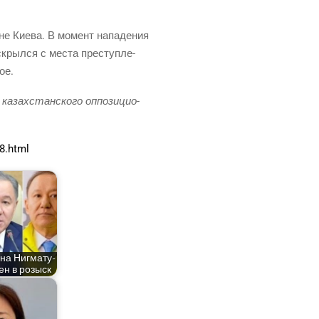
не Кие­ва. В момент напа­де­ния
скрыл­ся с места пре­ступ­ле­
ое.
зах­стан­ско­го оппо­зи­ци­о­
8.html
на Ниг­ма­ту­
лен в розыск