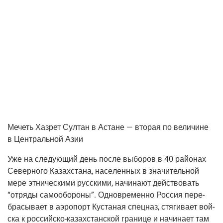
Мечеть Хаз­рет Сул­тан в Астане — вто­рая по вели­чине
в Цен­траль­ной Азии
Уже на сле­ду­ю­щий день после выбо­ров в 40 рай­о­нах
Север­но­го Казах­ста­на, насе­лен­ных в зна­чи­тель­ной
мере этни­че­ски­ми рус­ски­ми, начи­на­ют дей­ство­вать
“отря­ды само­обо­ро­ны”. Одно­вре­мен­но Рос­сия пере­
бра­сы­ва­ет в аэро­порт Куста­ная спец­наз, стя­ги­ва­ет вой­
ска к рос­сий­ско-казах­стан­ской гра­ни­це и начи­на­ет там