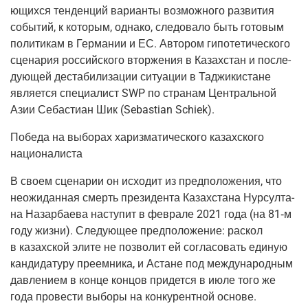
ю­щих­ся тен­ден­ций вари­ан­ты воз­мож­но­го раз­ви­тия
собы­тий, к кото­рым, одна­ко, сле­до­ва­ло быть гото­вым
поли­ти­кам в Гер­ма­нии и ЕС. Авто­ром гипо­те­ти­че­ско­го
сце­на­рия рос­сий­ско­го втор­же­ния в Казах­стан и после­
ду­ю­щей деста­би­ли­за­ции ситу­а­ции в Таджи­ки­стане
явля­ет­ся спе­ци­а­лист SWP по стра­нам Цен­траль­ной
Азии Себасти­ан Шик (Sebastian Schiek).
Побе­да на выбо­рах хариз­ма­ти­че­ско­го казах­ско­го
националиста
В сво­ем сце­на­рии он исхо­дит из пред­по­ло­же­ния, что
неожи­дан­ная смерть пре­зи­ден­та Казах­ста­на Нур­сул­та­
на Назар­ба­е­ва насту­пит в фев­ра­ле 2021 года (на 81‑м
году жиз­ни). Сле­ду­ю­щее пред­по­ло­же­ние: рас­кол
в казах­ской эли­те не поз­во­лит ей согла­со­вать еди­ную
кан­ди­да­ту­ру пре­ем­ни­ка, и Астане под меж­ду­на­род­ным
дав­ле­ни­ем в кон­це кон­цов при­дет­ся в июле того же
года про­ве­сти выбо­ры на кон­ку­рент­ной основе.