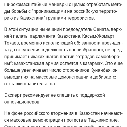
широ­ко­мас­штаб­ные манев­ры с целью отра­бо­тать мето­
ды борь­бы с “про­ни­ка­ю­щи­ми на рос­сий­скую тер­ри­то­
рию из Казах­ста­на” груп­па­ми террористов.
В этой ситу­а­ции нынеш­ний пред­се­да­тель Сена­та, верх­
ней пала­ты пар­ла­мен­та Казах­ста­на, Касым-Жомарт
Тока­ев, вре­мен­но испол­ня­ю­щий обя­зан­но­сти пре­зи­ден­
та до вступ­ле­ния в долж­ность ново­из­бран­но­го, не пред­
при­ни­ма­ет ника­ких шагов про­тив “отря­дов само­обо­ро­
ны”: казах­стан­ская армия оста­ет­ся в казар­мах. Это еще
боль­ше уве­ли­чи­ва­ет чис­ло сто­рон­ни­ков Кунан­бая, он
выво­дит их на мас­со­вые демон­стра­ции и доби­ва­ет­ся
отстав­ки правительства…
Экс­перт реко­мен­ду­ет не спе­шить с под­держ­кой
оппозиционеров
На фоне рос­сий­ско­го втор­же­ния в Казах­стан начи­на­ют­
ся мас­со­вые демон­стра­ции про­те­ста в Таджи­ки­стане.
Они направ­ле­ны не толь­ко про­тив рос­сий­ско­го воен­но­