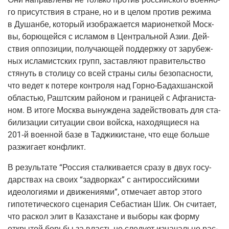
го при­сут­ствия в стране, но и в целом про­тив режи­ма
в Душан­бе, кото­рый изоб­ра­жа­ет­ся мари­о­нет­кой Моск­
вы, борю­щей­ся с исла­мом в Цен­траль­ной Азии. Дей­
ствия оппо­зи­ции, полу­ча­ю­щей под­держ­ку от зару­беж­
ных исла­мист­ских групп, застав­ля­ют пра­ви­тель­ство
стя­нуть в сто­ли­цу со всей стра­ны силы без­опас­но­сти,
что ведет к поте­ре кон­тро­ля над Гор­но-Бадах­шан­ской
обла­стью, Рашт­ским рай­о­ном и гра­ни­цей с Афга­ни­ста­
ном. В ито­ге Москва вынуж­де­на задей­ство­вать для ста­
би­ли­за­ции ситу­а­ции свои вой­ска, нахо­дя­щи­е­ся на
201‑й воен­ной базе в Таджи­ки­стане, что еще боль­ше
раз­жи­га­ет конфликт.
В резуль­та­те “Рос­сия стал­ки­ва­ет­ся сра­зу в двух госу­
дар­ствах на сво­их “задвор­ках” с анти­рос­сий­ски­ми
идео­ло­ги­я­ми и дви­же­ни­я­ми”, отме­ча­ет автор это­го
гипо­те­ти­че­ско­го сце­на­рия Себасти­ан Шик. Он счи­та­ет,
что рас­кол элит в Казах­стане и выбо­ры как фор­му
откры­той борь­бы за власть не сле­ду­ет изна­чаль­но рас­