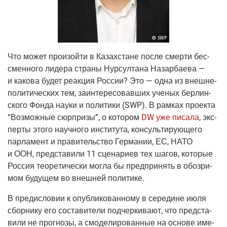
Что может про­изой­ти в Казах­стане после смер­ти бес­
смен­но­го лиде­ра стра­ны Нур­сул­та­на Назар­ба­е­ва —
и како­ва будет реак­ция Рос­сии? Это — одна из внеш­не­
по­ли­ти­че­ских тем, заин­те­ре­со­вав­ших уче­ных бер­лин­
ско­го Фон­да нау­ки и поли­ти­ки (SWP). В рам­ках про­ек­та
“Воз­мож­ные сюр­при­зы”, о кото­ром
DW уже писа­ла
, экс­
пер­ты это­го науч­но­го инсти­ту­та, кон­суль­ти­ру­ю­ще­го
пар­ла­мент и пра­ви­тель­ство Гер­ма­нии, ЕС, НАТО
и ООН, пред­ста­ви­ли 11 сце­на­ри­ев тех шагов, кото­рые
Рос­сия тео­ре­ти­че­ски мог­ла бы пред­при­нять в обо­зри­
мом буду­щем во внеш­ней политике.
В пре­ди­сло­вии к опуб­ли­ко­ван­но­му в сере­дине июля
сбор­ни­ку его соста­ви­те­ли под­чер­ки­ва­ют, что пред­ста­
ви­ли не про­гно­зы, а смо­де­ли­ро­ван­ные на осно­ве име­