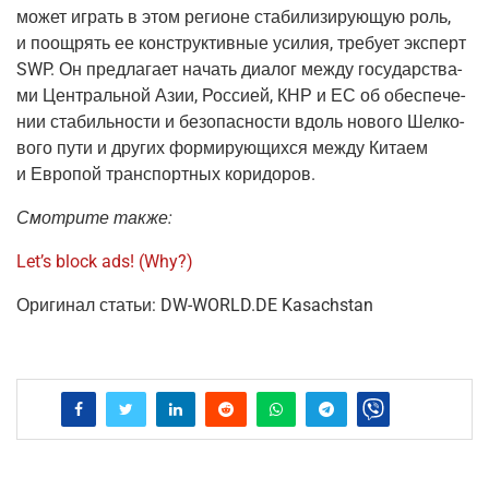
может играть в этом реги­оне ста­би­ли­зи­ру­ю­щую роль,
и поощ­рять ее кон­струк­тив­ные уси­лия, тре­бу­ет экс­перт
SWP. Он пред­ла­га­ет начать диа­лог меж­ду госу­дар­ства­
ми Цен­траль­ной Азии, Рос­си­ей, КНР и ЕС об обес­пе­че­
нии ста­биль­но­сти и без­опас­но­сти вдоль ново­го Шел­ко­
во­го пути и дру­гих фор­ми­ру­ю­щих­ся меж­ду Кита­ем
и Евро­пой транс­порт­ных коридоров.
Смот­ри­те также:
Let’s block ads!
(Why?)
Ори­ги­нал ста­тьи: DW-WORLD.DE Kasachstan