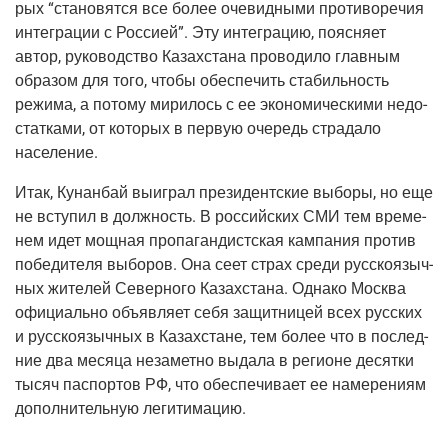
рых “ста­но­вят­ся все более оче­вид­ны­ми про­ти­во­ре­чия
инте­гра­ции с Рос­си­ей”. Эту инте­гра­цию, пояс­ня­ет
автор, руко­вод­ство Казах­ста­на про­во­ди­ло глав­ным
обра­зом для того, что­бы обес­пе­чить ста­биль­ность
режи­ма, а пото­му мири­лось с ее эко­но­ми­че­ски­ми недо­
стат­ка­ми, от кото­рых в первую оче­редь стра­да­ло
население.
Итак, Кунан­бай выиг­рал пре­зи­дент­ские выбо­ры, но еще
не всту­пил в долж­ность. В рос­сий­ских СМИ тем вре­ме­
нем идет мощ­ная про­па­ган­дист­ская кам­па­ния про­тив
побе­ди­те­ля выбо­ров. Она сеет страх сре­ди рус­ско­языч­
ных жите­лей Север­но­го Казах­ста­на. Одна­ко Москва
офи­ци­аль­но объ­яв­ля­ет себя защит­ни­цей всех рус­ских
и рус­ско­языч­ных в Казах­стане, тем более что в послед­
ние два меся­ца неза­мет­но выда­ла в реги­оне десят­ки
тысяч пас­пор­тов РФ, что обес­пе­чи­ва­ет ее наме­ре­ни­ям
допол­ни­тель­ную легитимацию.