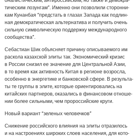
о­на­ли­сти­че­ским, анти­рос­сий­ским, но так­же и демо­кра­
ти­че­ским лозун­гам”. Имен­но они поз­во­ли­ли сто­рон­ни­
кам Кунан­бая “пред­стать в гла­зах Запа­да как под­лин­
ная демо­кра­ти­че­ская аль­тер­на­ти­ва и полу­чить очень
силь­ную сим­во­ли­че­скую под­держ­ку меж­ду­на­род­но­го
сообщества”.
Себасти­ан Шик объ­яс­ня­ет при­чи­ну опи­сы­ва­е­мо­го им
рас­ко­ла казах­ской эли­ты так. Эко­но­ми­че­ский кри­зис
в Рос­сии сни­зил ее зна­че­ние для Цен­траль­ной Азии,
в то вре­мя как актив­ность Китая в реги­оне воз­рос­ла,
осо­бен­но в энер­ге­ти­ке и бан­ков­ской сфе­ре. В резуль­та­
ты те груп­пы в эли­те, кото­рые ори­ен­ти­ро­ва­лись на
китай­ских парт­не­ров, ока­за­лись в финан­со­вом отно­ше­
нии более силь­ны­ми, чем про­рос­сий­ские круги.
Новый вари­ант “зеле­ных человечков”
Сни­же­ние рос­сий­ско­го вли­я­ния на эли­ты отра­зи­лось
и на настро­е­ни­ях широ­ких сло­ев насе­ле­ния, для кото­