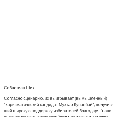
Себасти­ан Шик
Соглас­но сце­на­рию, их выиг­ры­ва­ет (вымыш­лен­ный)
“хариз­ма­ти­че­ский кан­ди­дат Мух­тар Кунан­бай”, полу­чив­
ший широ­кую под­держ­ку изби­ра­те­лей бла­го­да­ря “наци­