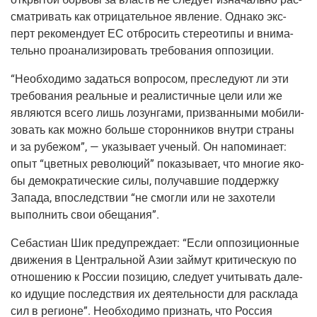
смат­ри­вать как отри­ца­тель­ное явле­ние. Одна­ко экс­
перт реко­мен­ду­ет ЕС отбро­сить сте­рео­ти­пы и вни­ма­
тель­но про­ана­ли­зи­ро­вать тре­бо­ва­ния оппозиции.
“Необ­хо­ди­мо задать­ся вопро­сом, пре­сле­ду­ют ли эти
тре­бо­ва­ния реаль­ные и реа­ли­стич­ные цели или же
явля­ют­ся все­го лишь лозун­га­ми, при­зван­ны­ми моби­ли­
зо­вать как мож­но боль­ше сто­рон­ни­ков внут­ри стра­ны
и за рубе­жом”, — ука­зы­ва­ет уче­ный. Он напо­ми­на­ет:
опыт “цвет­ных рево­лю­ций” пока­зы­ва­ет, что мно­гие яко­
бы демо­кра­ти­че­ские силы, полу­чав­шие под­держ­ку
Запа­да, впо­след­ствии “не смог­ли или не захо­те­ли
выпол­нить свои обещания”.
Себасти­ан Шик пре­ду­пре­жда­ет: “Если оппо­зи­ци­он­ные
дви­же­ния в Цен­траль­ной Азии зай­мут кри­ти­че­скую по
отно­ше­нию к Рос­сии пози­цию, сле­ду­ет учи­ты­вать дале­
ко иду­щие послед­ствия их дея­тель­но­сти для рас­кла­да
сил в реги­оне”. Необ­хо­ди­мо при­знать, что Рос­сия