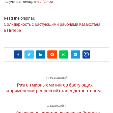
полу­че­но с помо­щью
rss-farm.ru
Read the original:
Соли­дар­ность с басту­ю­щи­ми рабо­чи­ми Казах­ста­на
в Питере
ПРЕДЫДУЩИЙ
Разгон мирных митингов бастующих
и применение репрессий станет детонатором…
СЛЕДУЮЩИЙ