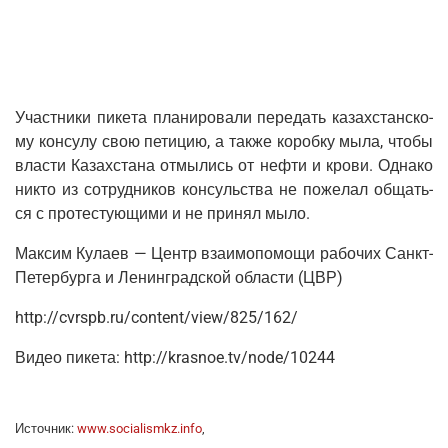
Участ­ни­ки пике­та пла­ни­ро­ва­ли пере­дать казах­стан­ско­
му кон­су­лу свою пети­цию, а так­же короб­ку мыла, что­бы
вла­сти Казах­ста­на отмы­лись от неф­ти и кро­ви. Одна­ко
никто из сотруд­ни­ков кон­суль­ства не поже­лал общать­
ся с про­те­сту­ю­щи­ми и не при­нял мыло.
Мак­сим Кула­ев — Центр вза­и­мо­по­мо­щи рабо­чих Санкт-
Петер­бур­га и Ленин­град­ской обла­сти (ЦВР)
http://cvrspb.ru/content/view/825/162/
Видео пике­та: http://krasnoe.tv/node/10244
Источ­ник:
www.socialismkz.info
,