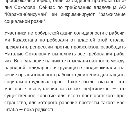
проф­со­юз­ный юрист, один из лиде­ров про­те­ста Ната­
лья Соко­ло­ва. Сей­час по тре­бо­ва­нию вла­дель­ца АО
“Кара­жан­бан­с­у­май” ей инкри­ми­ни­ру­ют “раз­жи­га­ние
соци­аль­ной розни”.
Участ­ни­ки петер­бург­ской акции соли­дар­но­сти с рабо­чи­
ми Казах­ста­на потре­бо­ва­ли от вла­стей этой стра­ны
пре­кра­тить репрес­сии про­тив проф­со­ю­зов, осво­бо­дить
Ната­лью Соко­ло­ву и выпол­нить все тре­бо­ва­ния рабо­
чих. Высту­пав­шие на пике­те отме­ча­ли важ­ность меж­ду­
на­род­ной соли­дар­но­сти тру­дя­щих­ся, под­чер­ки­ва­ли зна­
че­ние орга­ни­зо­ван­но­го рабо­че­го дви­же­ния для защи­ты
соци­аль­но-тру­до­вых прав. Так­же было ска­за­но, что
мас­со­вые выступ­ле­ния казах­ских неф­тя­ни­ков — это
суще­ствен­ное собы­тие для все­го пост­со­вет­ско­го про­
стран­ства, для кото­ро­го рабо­чие про­те­сты тако­го мас­
шта­ба — пока ред­кость.