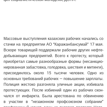
Мас­со­вые выступ­ле­ния казах­ских рабо­чих нача­лись со
стач­ки на пред­при­я­тии АО “Кара­жан­бан­с­у­май” 17 мая.
Вско­ре това­ри­щей под­дер­жа­ли рабо­чие дру­гих неф­те­
до­бы­ва­ю­щих пред­при­я­тий. Все­го к про­те­сту, кото­рый
при­об­ре­тал самые раз­но­об­раз­ные фор­мы (несанк­ци­о­
ни­ро­ван­ная заба­стов­ка, голо­дов­ка, шествия и митин­ги),
при­со­един­лось око­ло 15 тыся­чи чело­век. Одно из
основ­ных тре­бо­ва­ний рабо­чих — повы­ше­ние зар­пла­ты.
Поли­ция жесто­ко раз­го­ня­ла улич­ные акции, изби­ва­ла
про­те­сту­ю­щих. После изби­е­ний один из рабо­чих скон­
чал­ся от инфарк­та. Была аре­сто­ва­на по обви­не­нию
в уча­стии в “неза­кон­ном проф­со­юз­ном собра­нии”