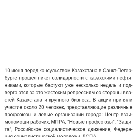
10 июня перед кон­суль­ством Казах­ста­на в Санкт-Петер­
бур­ге про­шел пикет соли­дар­но­сти с казах­ски­ми неф­тя­
ни­ка­ми, кото­рые басту­ют уже несколь­ко недель и под­
вер­га­ют­ся за это жесто­ким репрес­си­ям со сто­ро­ны вла­
стей Казах­ста­на и круп­но­го биз­не­са. В акции при­ня­ли
уча­стие око­ло 20 чело­век, пред­став­ля­ю­щие раз­лич­ные
проф­со­ю­зы и левые орга­ни­за­ции горо­да: Центр вза­и­
мо­по­мо­щи рабо­чих, МПРА, “Новые проф­со­ю­зы”, “Защи­
та”, Рос­сий­ское соци­а­ли­сти­че­ское дви­же­ние, Феде­ра­
ция соци­а­ли­сти­че­ской моло­де­жи, ДСПА.