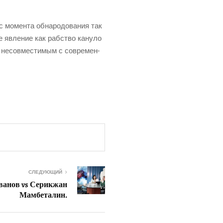
 с момен­та обна­ро­до­ва­ния так
е явле­ние как раб­ство кану­ло
 несов­ме­сти­мым с совре­мен­
СЛЕДУЮЩИЙ
уванов vs Серикжан
Мамбеталин.