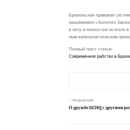
Бра­зиль­ская пра­во­вая систе­м
назы­ва­е­мо­го «Золо­то­го Зак
в лету и пол­но­стью исчез­ло в
ным капи­та­ли­сти­че­ским про­и
Пол­ный текст статьи:
Совре­мен­ное раб­ство в Бра­з
ПРЕДЫДУЩИЙ
О дружбе GCHQ с другими ра