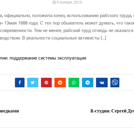
5 ноября, 2013
а, офи­ци­аль­но, поло­жи­ла конец исполь­зо­ва­нию раб­ско­го тру­да,
о­на» 13мая 1888 года. С тех пор обы­ва­тель может думать, что тако
 совре­мен­но­сти. Тем не менее, раб­ский труд отнюдь не ока­зал­ся
з­вод­ством. В реаль­но­сти соци­аль­ные активисты […]
и­лии: под­дер­жа­ние систе­мы эксплуатации
зведками
R‑студия: Сергей Д