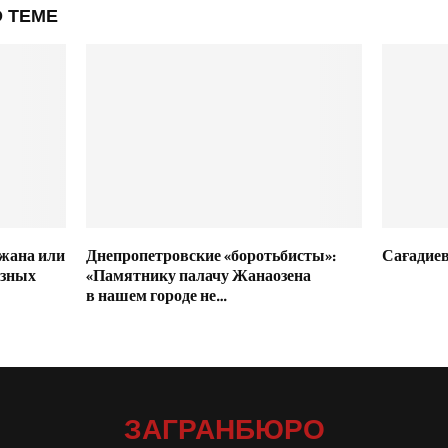
 ТЕМЕ
жана или
Днепропетровские «боротьбисты»:
Сағадиев,
азных
«Памятнику палачу Жанаозена
в нашем городе не…
ЗАГРАНБЮРО