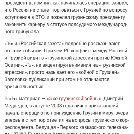
пре­зи­дент вспом­нил, как начи­на­лась опе­ра­ция, заявил,
что Рос­сия не ста­нет тор­го­вать­ся с Гру­зи­ей по вопро­су
вступ­ле­ния в ВТО, и поже­лал гру­зин­ско­му пре­зи­ден­ту
закон­чить карье­ру в ста­ту­се под­су­ди­мо­го меж­ду­на­род­
но­го трибунала.
«Ъ» и «Рос­сий­ская газе­та» подроб­но рас­ска­зы­ва­ют
об этом собы­тии. При чем РГ кон­фликт меж­ду Рос­си­ей
и Гру­зи­ей видит в «гру­зин­ской агрес­сии про­тив Южной
Осе­тии», «Ъ», не акцен­ти­руя вни­ма­ния на «гру­зин­ской
агрес­сии», про­сто назы­ва­ет его «вой­ной с Гру­зи­ей».
Заго­лов­ки пуб­ли­ка­ций при этом не отли­ча­ют­ся
оригинальностью.
В
«Ъ»
мате­ри­ал —
«Эхо гру­зин­ской вой­ны»
. Дмит­рий
Мед­ве­дев, в авгу­сте 2008 года лич­но при­ка­зав­ший
начать опе­ра­цию по при­нуж­де­нию Гру­зии к миру, вче­ра
впер­вые с тех пор отве­тил на вопро­сы гру­зин­ско­го кор­
ре­спон­ден­та. Веду­щая «Пер­во­го кав­каз­ско­го теле­ка­на­