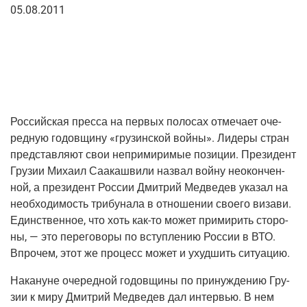
05.08.2011
Рос­сий­ская прес­са на пер­вых поло­сах отме­ча­ет оче­
ред­ную годов­щи­ну «гру­зин­ской вой­ны». Лиде­ры стран
пред­став­ля­ют свои непри­ми­ри­мые пози­ции. Пре­зи­дент
Гру­зии Миха­ил Саа­ка­шви­ли назвал вой­ну неокон­чен­
ной, а пре­зи­дент Рос­сии Дмит­рий Мед­ве­дев ука­зал на
необ­хо­ди­мость три­бу­на­ла в отно­ше­нии сво­е­го виза­ви.
Един­ствен­ное, что хоть как-то может при­ми­рить сто­ро­
ны, — это пере­го­во­ры по вступ­ле­нию Рос­сии в ВТО.
Впро­чем, этот же про­цесс может и ухуд­шить ситуацию.
Нака­нуне оче­ред­ной годов­щи­ны по при­нуж­де­нию Гру­
зии к миру Дмит­рий Мед­ве­дев дал интер­вью. В нем