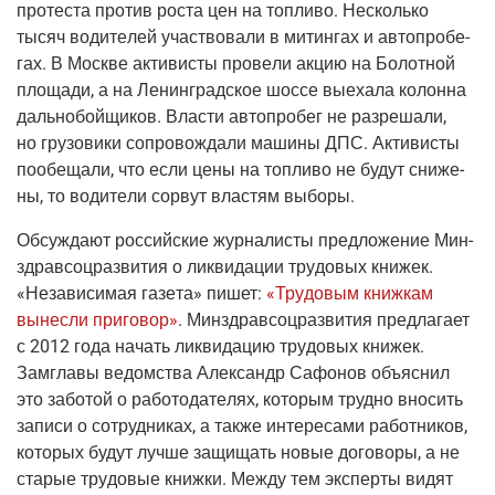
про­те­ста про­тив роста цен на топ­ли­во. Несколь­ко
тысяч води­те­лей участ­во­ва­ли в митин­гах и авто­про­бе­
гах. В Москве акти­ви­сты про­ве­ли акцию на Болот­ной
пло­ща­ди, а на Ленин­град­ское шос­се выеха­ла колон­на
даль­но­бой­щи­ков. Вла­сти авто­про­бег не раз­ре­ша­ли,
но гру­зо­ви­ки сопро­вож­да­ли маши­ны ДПС. Акти­ви­сты
пообе­ща­ли, что если цены на топ­ли­во не будут сни­же­
ны, то води­те­ли сорвут вла­стям выборы.
Обсуж­да­ют рос­сий­ские жур­на­ли­сты пред­ло­же­ние Мин­
здрав­соц­раз­ви­тия о лик­ви­да­ции тру­до­вых кни­жек.
«Неза­ви­си­мая газе­та»
пишет:
«Тру­до­вым книж­кам
вынес­ли при­го­вор»
. Мин­здрав­соц­раз­ви­тия пред­ла­га­ет
с 2012 года начать лик­ви­да­цию тру­до­вых кни­жек.
Замгла­вы ведом­ства Алек­сандр Сафо­нов объ­яс­нил
это забо­той о рабо­то­да­те­лях, кото­рым труд­но вно­сить
запи­си о сотруд­ни­ках, а так­же инте­ре­са­ми работ­ни­ков,
кото­рых будут луч­ше защи­щать новые дого­во­ры, а не
ста­рые тру­до­вые книж­ки. Меж­ду тем экс­пер­ты видят