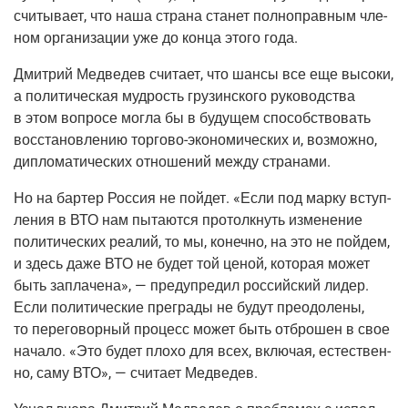
счи­ты­ва­ет, что наша стра­на ста­нет пол­но­прав­ным чле­
ном орга­ни­за­ции уже до кон­ца это­го года.
Дмит­рий Мед­ве­дев счи­та­ет, что шан­сы все еще высо­ки,
а поли­ти­че­ская муд­рость гру­зин­ско­го руко­вод­ства
в этом вопро­се мог­ла бы в буду­щем спо­соб­ство­вать
вос­ста­нов­ле­нию
тор­го­во-эко­но­ми­че­ских
и, воз­мож­но,
дипло­ма­ти­че­ских отно­ше­ний меж­ду странами.
Но на бар­тер Рос­сия не пой­дет. «Если под мар­ку вступ­
ле­ния в ВТО нам пыта­ют­ся про­толк­нуть изме­не­ние
поли­ти­че­ских реа­лий, то мы, конеч­но, на это не пой­дем,
и здесь даже ВТО не будет той ценой, кото­рая может
быть запла­че­на», — пре­ду­пре­дил рос­сий­ский лидер.
Если поли­ти­че­ские пре­гра­ды не будут пре­одо­ле­ны,
то пере­го­вор­ный про­цесс может быть отбро­шен в свое
нача­ло. «Это будет пло­хо для всех, вклю­чая, есте­ствен­
но, саму ВТО», — счи­та­ет Медведев.