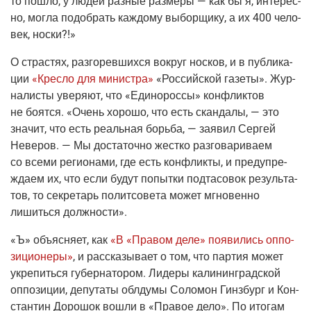
то пошло, у людей раз­ные раз­ме­ры — как бы я, инте­рес­
но, мог­ла подо­брать каж­до­му выбор­щи­ку, а их 400 чело­
век, носки?!»
О стра­стях, раз­го­рев­ших­ся вокруг нос­ков, и в пуб­ли­ка­
ции
«Крес­ло для мини­стра»
«Рос­сий­ской газе­ты»
. Жур­
на­ли­сты уве­ря­ют, что «Еди­но­рос­сы» кон­флик­тов
не боят­ся. «Очень хоро­шо, что есть скан­да­лы, — это
зна­чит, что есть реаль­ная борь­ба, — заявил Сер­гей
Неве­ров. — Мы доста­точ­но жест­ко раз­го­ва­ри­ва­ем
со все­ми реги­о­на­ми, где есть кон­флик­ты, и пре­ду­пре­
жда­ем их, что если будут попыт­ки под­та­со­вок резуль­та­
тов, то сек­ре­тарь полит­со­ве­та может мгно­вен­но
лишить­ся должности».
«Ъ»
объ­яс­ня­ет, как
«В «Пра­вом деле» появи­лись оппо­
зи­ци­о­не­ры»
, и рас­ска­зы­ва­ет о том, что пар­тия может
укре­пить­ся губер­на­то­ром. Лиде­ры кали­нин­град­ской
оппо­зи­ции, депу­та­ты обл­ду­мы Соло­мон Гин­збург и Кон­
стан­тин Доро­шок вошли в «Пра­вое дело». По ито­гам