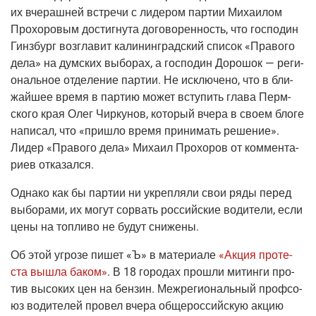
их вче­раш­ней встре­чи с лиде­ром пар­тии Миха­и­лом
Про­хо­ро­вым достиг­ну­та дого­во­рен­ность, что гос­по­дин
Гин­збург воз­гла­вит кали­нин­град­ский спи­сок «Пра­во­го
дела» на дум­ских выбо­рах, а гос­по­дин Доро­шок — реги­
о­наль­ное отде­ле­ние пар­тии. Не исклю­че­но, что в бли­
жай­шее вре­мя в пар­тию может всту­пить гла­ва Перм­
ско­го края Олег Чир­ку­нов, кото­рый вче­ра в сво­ем бло­ге
напи­сал, что «при­шло вре­мя при­ни­мать реше­ние».
Лидер «Пра­во­го дела» Миха­ил Про­хо­ров от ком­мен­та­
ри­ев отказался.
Одна­ко как бы пар­тии ни укреп­ля­ли свои ряды перед
выбо­ра­ми, их могут сорвать рос­сий­ские води­те­ли, если
цены на топ­ли­во не будут снижены.
Об этой угро­зе пишет
«Ъ»
в мате­ри­а­ле
«Акция про­те­
ста вышла баком»
. В 18 горо­дах про­шли митин­ги про­
тив высо­ких цен на бен­зин. Меж­ре­ги­о­наль­ный проф­со­
юз води­те­лей про­вел вче­ра обще­рос­сий­скую акцию