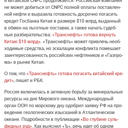
и китай­ской CNPC про­дол­жа­ет­ся. Рос­сий­ская ком­па­ния
не может добить­ся от CNPC пол­ной опла­ты постав­лен­
ной неф­ти и выра­зи­ла готов­ность досроч­но пога­сить
кре­дит Гос­бан­ка Китая в раз­ме­ре $10 млрд, выдан­ный
в обмен на льгот­ные постав­ки, а так­же начать судеб­
ные раз­би­ра­тель­ства:
«Транс­нефть» гото­ва вер­нуть
Китаю $10 млрд»
. «Транс­нефть» может при­влечь необ­
хо­ди­мые сред­ства, но эска­ла­ции кон­флик­та поме­ша­ет
заин­те­ре­со­ван­ность рос­сий­ских неф­тя­ни­ков и «Газ­про­
ма» в рын­ке Китая.
О том, что
«Транс­нефть» гото­ва пога­сить китай­ский кре­
дит»
, пишет и
РБК
.
Рос­сия вклю­чи­лась в актив­ную борь­бу за мине­раль­ные
ресур­сы на дне Миро­во­го оке­а­на. Меж­ду­на­род­ный
орган ООН по мор­ско­му дну одоб­рил заяв­ку РФ на про­
ве­де­ние гео­ло­ги­че­ских изыс­ка­ний в Атлан­ти­че­ском
оке­ане. Подроб­но­сти в пуб­ли­ка­ции
«Во глу­бине суль­
фид­ных руд»
. Как выяс­нил
«Ъ»
, речь идет об одном