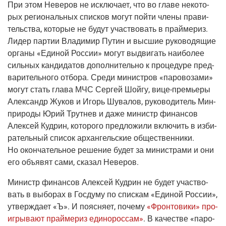
При этом Неве­ров не исклю­ча­ет, что во гла­ве неко­то­
рых реги­о­наль­ных спис­ков могут пой­ти чле­ны пра­ви­
тель­ства, кото­рые не будут участ­во­вать в прай­ме­риз.
Лидер пар­тии Вла­ди­мир Путин и выс­шие руко­во­дя­щие
орга­ны «Еди­ной Рос­сии» могут выдви­гать наи­бо­лее
силь­ных кан­ди­да­тов допол­ни­тель­но к про­це­ду­ре пред­
ва­ри­тель­но­го отбо­ра. Сре­ди мини­стров «паро­во­за­ми»
могут стать гла­ва МЧС Сер­гей Шой­гу,
вице-пре­мье­ры
Алек­сандр Жуков и Игорь Шува­лов, руко­во­ди­тель Мин­
при­ро­ды Юрий Трут­нев и даже министр финан­сов
Алек­сей Куд­рин, кото­ро­го пред­ло­жи­ли вклю­чить в изби­
ра­тель­ный спи­сок архан­гель­ские обще­ствен­ни­ки.
Но окон­ча­тель­ное реше­ние будет за мини­стра­ми и они
его объ­явят сами, ска­зал Неверов.
Министр финан­сов Алек­сей Куд­рин не будет участ­во­
вать в выбо­рах в Гос­ду­му по спис­кам «Еди­ной Рос­сии»,
утвер­жда­ет
«Ъ»
. И пояс­ня­ет, поче­му
«Фрон­то­ви­ки» про­
иг­ры­ва­ют прай­ме­риз еди­но­рос­сам»
. В каче­стве «паро­