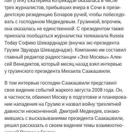
ла»
(ПИК
) Ека­те­ри­на Кот­ри­кад­зе ока­за­лась в чис­ле
трех жур­на­ли­стов, при­быв­ших вче­ра в Сочи в пре­зи­
дент­скую рези­ден­цию Боча­ров ручей, что­бы побе­се­до­
вать с гос­по­ди­ном Мед­ве­де­вым. Гру­зин­кой, впро­чем,
она ока­за­лась не един­ствен­ной. С пре­зи­ден­том так­же
при­е­ха­ла пооб­щать­ся жур­на­лист­ка теле­ка­на­ла Russia
Today Софи­ко Шевард­над­зе
(внуч­ка
экс-пре­зи­ден­та
Гру­зии Эду­ар­да Шевард­над­зе). Ком­па­нию им соста­вил
глав­ный редак­тор радио­стан­ции «Эхо Моск­вы» Алек­
сей Вене­дик­тов, кото­рый месяц назад взял интер­вью
у гру­зин­ско­го пре­зи­ден­та Миха­и­ла Саакашвили.
В том интер­вью гос­по­дин Саа­ка­шви­ли пред­ста­вил
свое виде­ние собы­тий жар­ко­го авгу­ста 2008 года. Он,
в част­но­сти, обви­нил Моск­ву в под­го­тов­ке и пла­ни­ро­ва­
нии напа­де­ния на Гру­зию и назвал вой­ну трех­лет­ней
дав­но­сти неокон­чен­ной. Дмит­рий Мед­ве­дев, озна­ко­
мив­шись с выска­зы­ва­ни­я­ми пре­зи­ден­та Саа­ка­шви­ли,
решил рас­ска­зать о сво­ем виде­нии темы вза­и­мо­от­но­