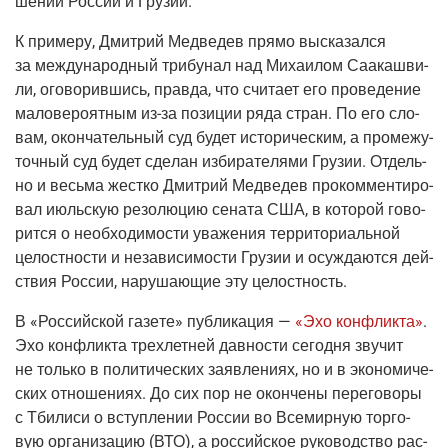
ше­ний Рос­сии и Грузии.
К при­ме­ру, Дмит­рий Мед­ве­дев пря­мо выска­зал­ся
за меж­ду­на­род­ный три­бу­нал над Миха­и­лом Саа­ка­шви­
ли, ого­во­рив­шись, прав­да, что счи­та­ет его про­ве­де­ние
мало­ве­ро­ят­ным
из-за
пози­ции ряда стран. По его сло­
вам, окон­ча­тель­ный суд будет исто­ри­че­ским, а про­ме­жу­
точ­ный суд будет сде­лан изби­ра­те­ля­ми Гру­зии. Отдель­
но и весь­ма жест­ко Дмит­рий Мед­ве­дев про­ком­мен­ти­ро­
вал июль­скую резо­лю­цию сена­та США, в кото­рой гово­
рит­ся о необ­хо­ди­мо­сти ува­же­ния тер­ри­то­ри­аль­ной
целост­но­сти и неза­ви­си­мо­сти Гру­зии и осуж­да­ют­ся дей­
ствия Рос­сии, нару­ша­ю­щие эту целостность.
В
«Рос­сий­ской газе­те»
пуб­ли­ка­ция —
«Эхо кон­флик­та»
.
Эхо кон­флик­та трех­лет­ней дав­но­сти сего­дня зву­чит
не толь­ко в поли­ти­че­ских заяв­ле­ни­ях, но и в эко­но­ми­че­
ских отно­ше­ни­ях. До сих пор не окон­че­ны пере­го­во­ры
с Тби­ли­си о вступ­ле­нии Рос­сии во Все­мир­ную тор­го­
вую орга­ни­за­цию
(ВТО
), а рос­сий­ское руко­вод­ство рас­