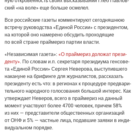
ную откро­вен­ность сво­их выска­зы­ва­ний Глеб Пав­лов­
ский «на воле» еще боль­ше осмелел.
Все рос­сий­ские газе­ты ком­мен­ти­ру­ют сего­дняш­нюю
встре­чу руко­вод­ства «Еди­ной Рос­сии» с пре­зи­ден­том,
на кото­рой оно наме­ре­но обсу­дить про­хо­дя­щие
по всей стране прай­ме­риз пар­тии власти.
«Неза­ви­си­мая газе­та»
:
«О прай­ме­риз доло­жат пре­зи­
ден­ту»
. По сло­вам и.п. сек­ре­та­ря пре­зи­ди­у­ма ген­со­ве­
та «Еди­ной Рос­сии» Сер­гея Неве­ро­ва, высту­пив­ше­го
нака­нуне на бри­фин­ге для жур­на­ли­стов, рас­ска­зать
пре­зи­ден­ту есть что: в реги­о­нах к про­це­ду­ре пред­ва­ри­
тель­но­го народ­но­го голо­со­ва­ния боль­шой инте­рес. Как
утвер­жда­ет Неве­ров, все­го в прай­ме­риз на дан­ный
момент участ­ву­ют более 4700 чело­век, при­чем 58%
из них — пред­ста­ви­те­ли обще­ствен­ных орга­ни­за­ций
от ОНФ и 5% — част­ные лица, подав­шие заяв­ки в инди­
ви­ду­аль­ном порядке.