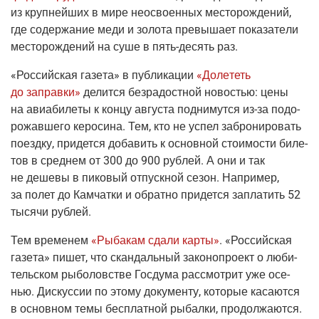
из круп­ней­ших в мире неосво­ен­ных место­рож­де­ний,
где содер­жа­ние меди и золо­та пре­вы­ша­ет пока­за­те­ли
место­рож­де­ний на суше в
пять-десять
раз.
«Рос­сий­ская газе­та»
в пуб­ли­ка­ции
«Доле­теть
до заправ­ки»
делит­ся без­ра­дост­ной ново­стью: цены
на авиа­би­ле­ты к кон­цу авгу­ста под­ни­мут­ся
из-за
подо­
ро­жав­ше­го керо­си­на. Тем, кто не успел забро­ни­ро­вать
поезд­ку, при­дет­ся доба­вить к основ­ной сто­и­мо­сти биле­
тов в сред­нем от 300 до 900 руб­лей. А они и так
не деше­вы в пико­вый отпуск­ной сезон. Напри­мер,
за полет до Кам­чат­ки и обрат­но при­дет­ся запла­тить 52
тыся­чи рублей.
Тем вре­ме­нем
«Рыба­кам сда­ли кар­ты»
. «Рос­сий­ская
газе­та» пишет, что скан­даль­ный зако­но­про­ект о люби­
тель­ском рыбо­лов­стве Гос­ду­ма рас­смот­рит уже осе­
нью. Дис­кус­сии по это­му доку­мен­ту, кото­рые каса­ют­ся
в основ­ном темы бес­плат­ной рыбал­ки, про­дол­жа­ют­ся.