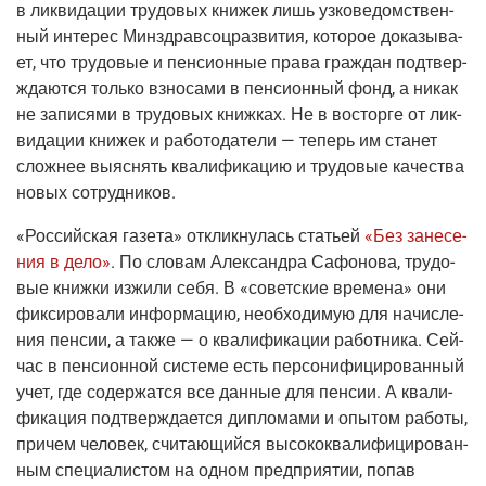
в лик­ви­да­ции тру­до­вых кни­жек лишь узко­ве­дом­ствен­
ный инте­рес Мин­здрав­соц­раз­ви­тия, кото­рое дока­зы­ва­
ет, что тру­до­вые и пен­си­он­ные пра­ва граж­дан под­твер­
жда­ют­ся толь­ко взно­са­ми в пен­си­он­ный фонд, а никак
не запи­ся­ми в тру­до­вых книж­ках. Не в вос­тор­ге от лик­
ви­да­ции кни­жек и рабо­то­да­те­ли — теперь им ста­нет
слож­нее выяс­нять ква­ли­фи­ка­цию и тру­до­вые каче­ства
новых сотрудников.
«Рос­сий­ская газе­та»
отклик­ну­лась ста­тьей
«Без зане­се­
ния в дело»
. По сло­вам Алек­сандра Сафо­но­ва, тру­до­
вые книж­ки изжи­ли себя. В «совет­ские вре­ме­на» они
фик­си­ро­ва­ли инфор­ма­цию, необ­хо­ди­мую для начис­ле­
ния пен­сии, а так­же — о ква­ли­фи­ка­ции работ­ни­ка. Сей­
час в пен­си­он­ной систе­ме есть пер­со­ни­фи­ци­ро­ван­ный
учет, где содер­жат­ся все дан­ные для пен­сии. А ква­ли­
фи­ка­ция под­твер­жда­ет­ся дипло­ма­ми и опы­том рабо­ты,
при­чем чело­век, счи­та­ю­щий­ся высо­ко­ква­ли­фи­ци­ро­ван­
ным спе­ци­а­ли­стом на одном пред­при­я­тии, попав