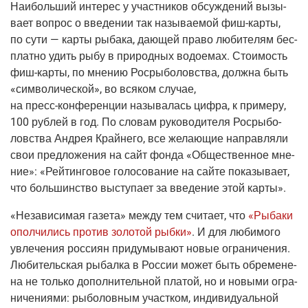
Наи­боль­ший инте­рес у участ­ни­ков обсуж­де­ний вызы­
ва­ет вопрос о вве­де­нии так назы­ва­е­мой
фиш-кар­ты
,
по сути — кар­ты рыба­ка, даю­щей пра­во люби­те­лям бес­
плат­но удить рыбу в при­род­ных водо­е­мах. Сто­и­мость
фиш-кар­ты
, по мне­нию Рос­ры­бо­лов­ства, долж­на быть
«сим­во­ли­че­ской», во вся­ком слу­чае,
на
пресс-кон­фе­рен­ции
назы­ва­лась циф­ра, к при­ме­ру,
100 руб­лей в год. По сло­вам руко­во­ди­те­ля Рос­ры­бо­
лов­ства Андрея Край­не­го, все жела­ю­щие направ­ля­ли
свои пред­ло­же­ния на сайт фон­да «Обще­ствен­ное мне­
ние»: «Рей­тин­го­вое голо­со­ва­ние на сай­те пока­зы­ва­ет,
что боль­шин­ство высту­па­ет за вве­де­ние этой карты».
«Неза­ви­си­мая газе­та»
меж­ду тем счи­та­ет, что
«Рыба­ки
опол­чи­лись про­тив золо­той рыб­ки»
. И для люби­мо­го
увле­че­ния рос­си­ян при­ду­мы­ва­ют новые огра­ни­че­ния.
Люби­тель­ская рыбал­ка в Рос­сии может быть обре­ме­не­
на не толь­ко допол­ни­тель­ной пла­той, но и новы­ми огра­
ни­че­ни­я­ми: рыбо­лов­ным участ­ком, инди­ви­ду­аль­ной