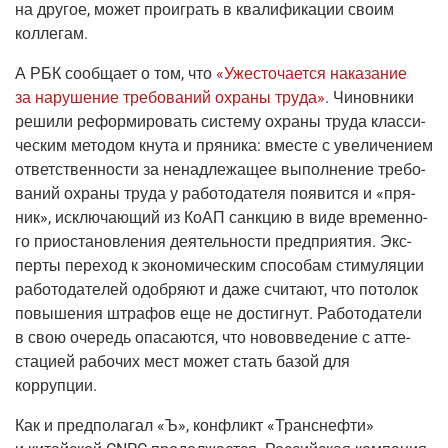
на дру­гое, может про­иг­рать в ква­ли­фи­ка­ции сво­им
коллегам.
А
РБК
сооб­ща­ет о том, что
«Уже­сто­ча­ет­ся нака­за­ние
за нару­ше­ние тре­бо­ва­ний охра­ны тру­да»
. Чинов­ни­ки
реши­ли рефор­ми­ро­вать систе­му охра­ны тру­да клас­си­
че­ским мето­дом кну­та и пря­ни­ка: вме­сте с уве­ли­че­ни­ем
ответ­ствен­но­сти за ненад­ле­жа­щее выпол­не­ние тре­бо­
ва­ний охра­ны тру­да у рабо­то­да­те­ля появит­ся и «пря­
ник», исклю­ча­ю­щий из КоАП санк­цию в виде вре­мен­но­
го при­оста­нов­ле­ния дея­тель­но­сти пред­при­я­тия. Экс­
пер­ты пере­ход к эко­но­ми­че­ским спо­со­бам сти­му­ля­ции
рабо­то­да­те­лей одоб­ря­ют и даже счи­та­ют, что пото­лок
повы­ше­ния штра­фов еще не достиг­нут. Рабо­то­да­те­ли
в свою оче­редь опа­са­ют­ся, что ново­вве­де­ние с атте­
ста­ци­ей рабо­чих мест может стать базой для
коррупции.
Как и пред­по­ла­гал
«Ъ»
, кон­фликт «Транс­неф­ти»