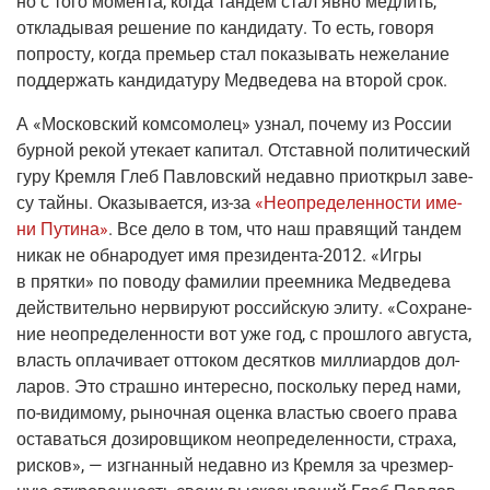
но с того момен­та, когда тан­дем стал явно мед­лить,
откла­ды­вая реше­ние по кан­ди­да­ту. То есть, гово­ря
попро­сту, когда пре­мьер стал пока­зы­вать неже­ла­ние
под­дер­жать кан­ди­да­ту­ру Мед­ве­де­ва на вто­рой срок.
А
«Мос­ков­ский ком­со­мо­лец»
узнал, поче­му из Рос­сии
бур­ной рекой уте­ка­ет капи­тал. Отстав­ной поли­ти­че­ский
гуру Крем­ля Глеб Пав­лов­ский недав­но при­от­крыл заве­
су тай­ны. Ока­зы­ва­ет­ся,
из-за
«Неопре­де­лен­но­сти име­
ни Пути­на»
. Все дело в том, что наш пра­вя­щий тан­дем
никак не обна­ро­ду­ет имя
пре­зи­ден­та-2012
. «Игры
в прят­ки» по пово­ду фами­лии пре­ем­ни­ка Мед­ве­де­ва
дей­стви­тель­но нер­ви­ру­ют рос­сий­скую эли­ту. «Сохра­не­
ние неопре­де­лен­но­сти вот уже год, с про­шло­го авгу­ста,
власть опла­чи­ва­ет отто­ком десят­ков мил­ли­ар­дов дол­
ла­ров. Это страш­но инте­рес­но, посколь­ку перед нами,
по-види­мо­му
, рыноч­ная оцен­ка вла­стью сво­е­го пра­ва
оста­вать­ся дози­ров­щи­ком неопре­де­лен­но­сти, стра­ха,
рис­ков», — изгнан­ный недав­но из Крем­ля за чрез­мер­