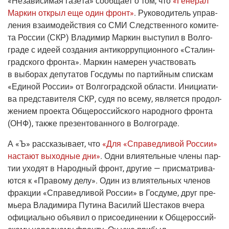
«Неза­ви­си­мая газе­та»
сооб­ща­ет о том, что
«Гене­рал
Мар­кин открыл еще один фронт»
. Руко­во­ди­тель управ­
ле­ния вза­и­мо­дей­ствия со СМИ След­ствен­но­го коми­те­
та Рос­сии
(СКР
) Вла­ди­мир Мар­кин высту­пил в Вол­го­
гра­де с иде­ей созда­ния анти­кор­руп­ци­он­но­го «Ста­лин­
град­ско­го фрон­та». Мар­кин наме­рен участ­во­вать
в выбо­рах депу­та­тов Гос­ду­мы по пар­тий­ным спис­кам
«Еди­ной Рос­сии» от Вол­го­град­ской обла­сти. Ини­ци­а­ти­
ва пред­ста­ви­те­ля СКР, судя по все­му, явля­ет­ся про­дол­
же­ни­ем про­ек­та Обще­рос­сий­ско­го народ­но­го фрон­та
(ОНФ
), так­же пре­зен­то­ван­но­го в Волгограде.
А
«Ъ»
рас­ска­зы­ва­ет, что
«Для «Спра­вед­ли­вой Рос­сии»
наста­ют выход­ные дни»
. Одни вли­я­тель­ные чле­ны пар­
тии ухо­дят в Народ­ный фронт, дру­гие — при­смат­ри­ва­
ют­ся к «Пра­во­му делу». Один из вли­я­тель­ных чле­нов
фрак­ции «Спра­вед­ли­вой Рос­сии» в Гос­ду­ме, друг пре­
мье­ра Вла­ди­ми­ра Пути­на Васи­лий Шеста­ков вче­ра
офи­ци­аль­но объ­явил о при­со­еди­не­нии к Обще­рос­сий­