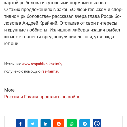
кар­той рыбо­ло­ва и суточ­ны­ми нор­ма­ми выло­ва.
О таких пред­ло­же­ни­ях в закон «О люби­тель­ском и спор­
тив­ном рыбо­лов­стве» рас­ска­зал вче­ра гла­ва Рос­ры­бо­
лов­ства Андрей Край­ний. Отста­и­ва­ют свои инте­ре­сы
и круп­ные лоб­би­сты. Излиш­няя либе­ра­ли­за­ция рыбал­
ки может нане­сти вред попу­ля­ции лосо­ся, утвер­жда­
ют они.
Источ­ник:
www.respublika-kaz.info
,
полу­че­но с помо­щью
rss-farm.ru
More:
Рос­сия и Гру­зия про­шлись по войне