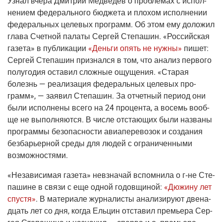
Узнал вче­ра Дмит­рий Мед­ве­дев о про­бле­мах с испол­
не­ни­ем феде­раль­но­го бюд­же­та и пло­хом испол­не­нии
феде­раль­ных целе­вых про­грамм. Об этом ему доло­жил
гла­ва Счет­ной пала­ты Сер­гей Сте­па­шин.
«Рос­сий­ская
газе­та»
в пуб­ли­ка­ции
«День­ги опять не нуж­ны»
пишет:
Сер­гей Сте­па­шин при­знал­ся в том, что ана­лиз пер­во­го
полу­го­дия оста­вил слож­ные ощу­ще­ния. «Ста­рая
болезнь — реа­ли­за­ция феде­раль­ных целе­вых про­
грамм», — заявил Сте­па­шин. За отчет­ный пери­од они
были испол­не­ны все­го на 24 про­цен­та, а восемь вооб­
ще не выпол­ня­ют­ся. В чис­ле отста­ю­щих были назва­ны
про­грам­мы без­опас­но­сти авиа­пе­ре­во­зок и созда­ния
без­ба­рьер­ной сре­ды для людей с огра­ни­чен­ны­ми
возможностями.
«Неза­ви­си­мая газе­та»
невзна­чай вспом­ни­ла о
г‑не
Сте­
па­шине в свя­зи с еще одной годов­щи­ной:
«Дюжи­ну лет
спу­стя»
. В мате­ри­а­ле жур­на­ли­сты ана­ли­зи­ру­ют две­на­
дцать лет со дня, когда Ель­цин отста­вил пре­мье­ра Сер­