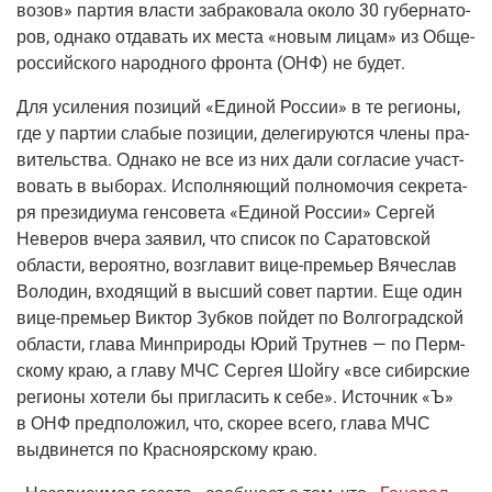
во­зов» пар­тия вла­сти забра­ко­ва­ла око­ло 30 губер­на­то­
ров, одна­ко отда­вать их места «новым лицам» из Обще­
рос­сий­ско­го народ­но­го фрон­та
(ОНФ
) не будет.
Для уси­ле­ния пози­ций «Еди­ной Рос­сии» в те реги­о­ны,
где у пар­тии сла­бые пози­ции, деле­ги­ру­ют­ся чле­ны пра­
ви­тель­ства. Одна­ко не все из них дали согла­сие участ­
во­вать в выбо­рах. Испол­ня­ю­щий пол­но­мо­чия сек­ре­та­
ря пре­зи­ди­у­ма ген­со­ве­та «Еди­ной Рос­сии» Сер­гей
Неве­ров вче­ра заявил, что спи­сок по Сара­тов­ской
обла­сти, веро­ят­но, воз­гла­вит
вице-пре­мьер
Вяче­слав
Воло­дин, вхо­дя­щий в выс­ший совет пар­тии. Еще один
вице-пре­мьер
Вик­тор Зуб­ков пой­дет по Вол­го­град­ской
обла­сти, гла­ва Мин­при­ро­ды Юрий Трут­нев — по Перм­
ско­му краю, а гла­ву МЧС Сер­гея Шой­гу «все сибир­ские
реги­о­ны хоте­ли бы при­гла­сить к себе». Источ­ник «Ъ»
в ОНФ пред­по­ло­жил, что, ско­рее все­го, гла­ва МЧС
выдви­нет­ся по Крас­но­яр­ско­му краю.