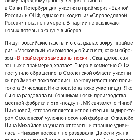
ско­му народ­но­му фрон­ту. Он уже при­был
в
Санкт-Петер­бург
для уча­стия в прай­ме­риз «Еди­ной
Рос­сии» и ОНФ, одна­ко выхо­дить из «Спра­вед­ли­вой
Рос­сии» пока не наме­рен. В пар­тии не исклю­ча­ют
новых потерь нака­нуне выборов.
Пишут рос­сий­ские газе­ты и о скан­да­лах вокруг прай­ме­
риз.
«Мос­ков­ский ком­со­мо­лец»
объ­яс­ня­ет, каким обра­
зом
«В прай­ме­риз заме­ша­ны нос­ки»
. Скан­да­лов, свя­
зан­ных с прай­ме­риз, хва­та­ет. Вче­ра в комис­сию ОНФ
посту­пи­ло обра­ще­ние: в Смо­лен­ской обла­сти участ­ни­
ки прай­ме­риз пожа­ло­ва­лись на жену извест­но­го поли­
то­ло­га Вяче­сла­ва Нико­но­ва
(она
тоже участ­ни­ца). Яко­
бы она раз­да­ва­ла выбор­щи­кам нос­ки про­из­вод­ства
мест­ной фаб­ри­ки и это «под­куп». МК свя­зал­ся с Ниной
Нико­но­вой, кото­рая явля­ет­ся испол­ни­тель­ным дирек­то­
ром Смо­лен­ской
чулоч­но-носоч­ной
фаб­ри­ки. О жало­бе
Нина Михай­лов­на узна­ла от газе­ты и страш­но уди­ви­
лась: «Ника­ких нос­ков я не раз­да­ва­ла! Да если уж на