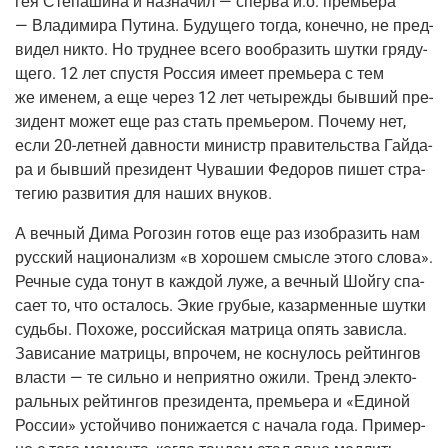
гея Сте­па­ши­на и назна­чил — спер­ва и.о. пре­мье­ра
— Вла­ди­ми­ра Пути­на. Буду­ще­го тогда, конеч­но, не пред­
ви­дел никто. Но труд­нее все­го вооб­ра­зить шут­ки гря­ду­
ще­го. 12 лет спу­стя Рос­сия име­ет пре­мье­ра с тем
же име­нем, а еще через 12 лет четы­ре­жды быв­ший пре­
зи­дент может еще раз стать пре­мье­ром. Поче­му нет,
если
20-лет­ней
дав­но­сти министр пра­ви­тель­ства Гай­да­
ра и быв­ший пре­зи­дент Чува­шии Федо­ров пишет стра­
те­гию раз­ви­тия для наших внуков.
А веч­ный Дима Рого­зин готов еще раз изоб­ра­зить нам
рус­ский наци­о­на­лизм «в хоро­шем смыс­ле это­го сло­ва».
Реч­ные суда тонут в каж­дой луже, а веч­ный Шой­гу спа­
са­ет то, что оста­лось. Экие гру­бые, казар­мен­ные шут­ки
судь­бы. Похо­же, рос­сий­ская мат­ри­ца опять завис­ла.
Зави­са­ние мат­ри­цы, впро­чем, не кос­ну­лось рей­тин­гов
вла­сти — те силь­но и непри­ят­но ожи­ли. Тренд элек­то­
раль­ных рей­тин­гов пре­зи­ден­та, пре­мье­ра и «Еди­ной
Рос­сии» устой­чи­во пони­жа­ет­ся с нача­ла года. При­мер­