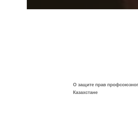
О защи­те прав проф­со­юз­но­
Казахстане