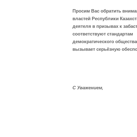
Про­сим Вас обра­тить вним
вла­стей Рес­пуб­ли­ки Казах­
дея­те­ля в при­зы­вах к заба­с
соот­вет­ству­ют стан­дар­там
демо­кра­ти­че­ско­го обще­ства
вызы­ва­ет серьёз­ную обес
С Ува­же­ни­ем,