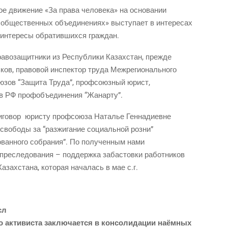
ое дви­же­ние «За пра­ва чело­ве­ка» на основании
б обще­ствен­ных объ­еди­не­ни­ях» высту­па­ет в интересах
 инте­ре­сы обра­тив­ших­ся граждан.
­во­за­щит­ни­ки из Рес­пуб­ли­ки Казах­стан, прежде
ьков, пра­во­вой инспек­тор тру­да Межрегионального
ю­зов “Защи­та Тру­да”, проф­со­юз­ный юрист,
 в РФ проф­объ­еди­не­ния “Жанар­ту”.
и­го­вор юри­сту проф­со­ю­за Ната­лье Геннадиевне
во­бо­ды за “раз­жи­га­ние соци­аль­ной розни”
ро­ван­но­го собра­ния”. По полу­чен­ным нами
 пре­сле­до­ва­ния – под­держ­ка заба­стов­ки работников
Казах­ста­на, кото­рая нача­лась в мае с.г.
сл
го акти­ви­ста заклю­ча­ет­ся в кон­со­ли­да­ции наёмных