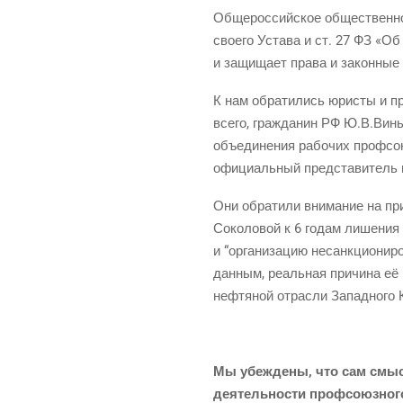
Обще­рос­сий­ское обще­ствен­н
сво­е­го Уста­ва и ст. 27 ФЗ «О
и защи­ща­ет пра­ва и закон­ные
К нам обра­ти­лись юри­сты и пра
все­го, граж­да­нин РФ Ю.В.Вин
объ­еди­не­ния рабо­чих проф­со­
офи­ци­аль­ный пред­ста­ви­тель
Они обра­ти­ли вни­ма­ние на пр
Соко­ло­вой к 6 годам лише­ния с
и “орга­ни­за­цию несанк­ци­о­ни­
дан­ным, реаль­ная при­чи­на её
неф­тя­ной отрас­ли Запад­но­го 
Мы убеж­де­ны, что сам смы
дея­тель­но­сти проф­со­юз­но­