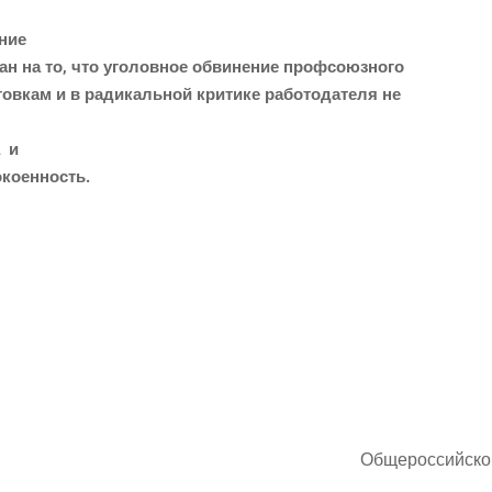
ание
стан на то, что уго­лов­ное обви­не­ние профсоюзного
тов­кам и в ради­каль­ной кри­ти­ке рабо­то­да­те­ля не
и
покоенность.
Обще­рос­сий­ско