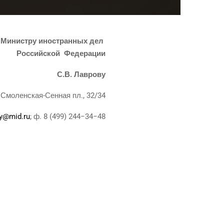
Мини­стру ино­стран­ных дел
Рос­сий­ской
Феде­ра­ции
С.В. Лав­ро­ву
Смо­лен­ская-Сен­ная пл., 32/34
ry@mid.ru
; ф. 8 (499) 244−34−48