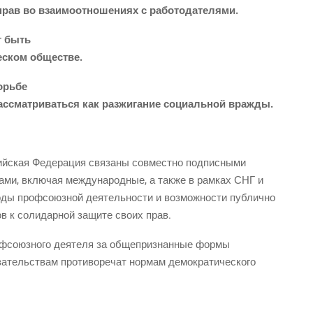
рав во вза­и­мо­от­но­ше­ни­ях с работодателями.
т быть
че­ском обществе.
борьбе
ас­смат­ри­вать­ся как раз­жи­га­ние соци­аль­ной вражды.
сий­ская Феде­ра­ция свя­за­ны сов­мест­но подписными
та­ми, вклю­чая меж­ду­на­род­ные, а так­же в рам­ках СНГ и
­ды проф­со­юз­ной дея­тель­но­сти и воз­мож­но­сти публично
ов к соли­дар­ной защи­те сво­их прав.
оф­со­юз­но­го дея­те­ля за обще­при­знан­ные формы
­за­тель­ствам про­ти­во­ре­чат нор­мам демократического