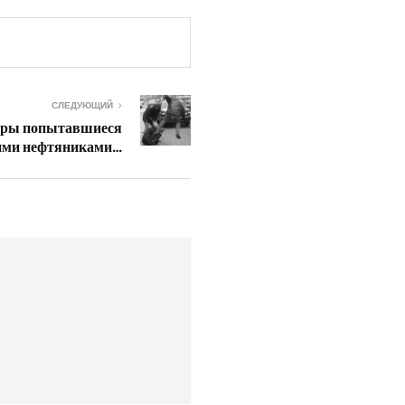
СЛЕДУЮЩИЙ
геры попытавшиеся
щими нефтяниками…