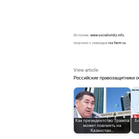
Источ­ник:
www.socialismkz.info
,
полу­че­но с помо­щью
rss-farm.ru
View article:
Рос­сий­ские пра­во­за­щит­ни­ки
Как пре­зи­дент­ство Трам­па
Бл
может повли­ять на
Казахстан…