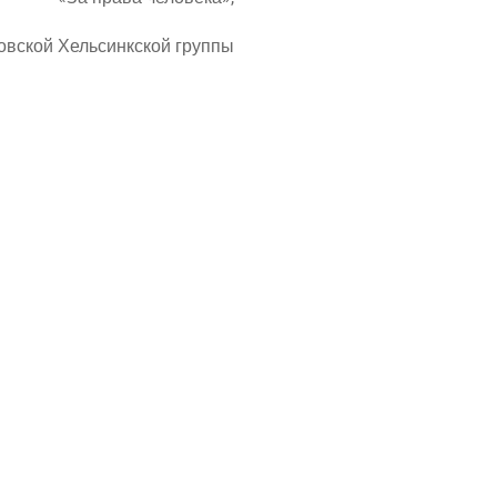
ов­ской Хель­синк­ской группы