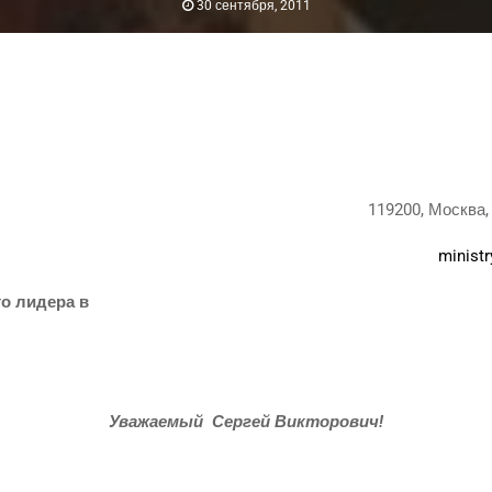
30 сентября, 2011
119200, Москва, 
minist
го лиде­ра в
Ува­жа­е­мый
Сер­гей Вик­то­ро­вич
!