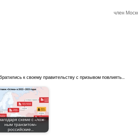
член Мос­к
 обра­ти­лись к сво­е­му пра­ви­тель­ству с при­зы­вом повлиять…
а­го­да­ря схе­ме с «лож­
ным тран­зи­том»
российские…