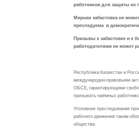
работ­ни­ков для защи­ты их п
Мир­ная заба­стов­ка не може
пре­сле­ду­е­ма
в демо­кра­ти­
При­зы­вы к заба­стов­ке и к 
рабо­то­да­те­ля­ми не может р
Рес­пуб­ли­ка Казах­стан и Рос­
меж­ду­на­род­но-пра­во­вы­ми ак
ОБСЕ, гаран­ти­ру­ю­щи­ми сво­бо
при­зы­вать наём­ных работ­ни­к
Уго­лов­ное пре­сле­до­ва­ние пр
рабо­че­го дви­же­ния таким обя
общества.