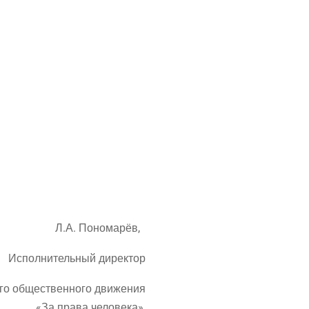
Л.А. Поно­ма­рёв,
Испол­ни­тель­ный директор
­го обще­ствен­но­го движения
«За пра­ва человека»,