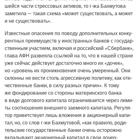
шей­ся части стрес­со­вых акти­вов, то г‑жа Бахму­то­ва
заме­ти­ла — такая схе­ма «может суще­ство­вать, а может
и не существовать».
Извест­ные опа­се­ния по пово­ду допол­ни­тель­ных кон­ку­
рент­ных пре­иму­ществ у ино­стран­ных бан­ков с госу­дар­
ствен­ным уча­сти­ем, вклю­чая и рос­сий­ский «Сбер­банк»,
гла­ва АФН раз­ве­я­ла ссыл­кой на то, что в нашей стране
уже сей­час дей­ству­ет доста­точ­но мно­го их «дочек»,
но «уро­вень их про­ник­но­ве­ния очень уме­рен­ный. Они
склон­ны не вести столь агрес­сив­ную поли­ти­ку, как оте­
че­ствен­ные бан­ки, в силу раз­ных при­чин». К тому
же фон­ди­ро­ва­ние со сто­ро­ны мате­рин­ско­го бан­ка
в виде дол­го­во­го капи­та­ла огра­ни­чи­ва­ет­ся через лими­
ты соот­но­ше­ния внеш­не­го заем­но­го капи­та­ла. Регу­ля­
тор при­вет­ству­ет лишь вло­же­ния в акци­о­нер­ный капи­
тал, но, со слов г‑жи Бахму­то­вой, «как пра­ви­ло, роди­
тель­ские госу­дар­ствен­ные бан­ки очень осто­рож­но
вкла­ды­ва­ют акци­о­нер­ный капи­тал в свои дочер­