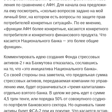
ле­ния по срав­не­нию с АФН. Для нача­ла она пред­ло­жи­
ла ему посмот­реть, «сколь­ко вопро­сов зада­но на мой
лич­ный блог, на кото­ром есть вопро­сы по защи­те прав
потре­би­те­лей кон­крет­ных ситу­а­ций». По ее мне­нию,
«функ­ции АФН более кон­крет­ные, каса­ют­ся кон­крет­но­го
потре­би­те­ля и кон­крет­но­го финан­со­во­го про­дук­та. Что
каса­ет­ся Наци­о­наль­но­го бан­ка — это более общие
функции».
Ком­мен­ти­ро­вать идею созда­ния Фон­да стрес­со­вых
активов‑2 г‑жа Бахму­то­ва отка­за­лась, сослав­шись
на то, что «это ини­ци­а­ти­ва Наци­о­наль­но­го бан­ка».
Со сво­ей сто­ро­ны она заме­ти­ла, что пре­дель­ная сум­ма
стрес­со­вых акти­вов, пере­да­ва­е­мая ком­па­нии по управ­
ле­нию ими, будет огра­ни­чи­вать­ся «тре­мя капи­та­ла­ми»
отдель­но взя­то­го бан­ка. В целом же речь идет о сум­ме
4,5 трлн тен­ге, или поряд­ка 50% от сово­куп­но­го ссуд­но­
го порт­фе­ля бан­ков­ско­го сек­то­ра. Но оце­ни­вать такие
акти­вы будет ФСА‑2 при их покуп­ке. Что каса­ет­ся остав­