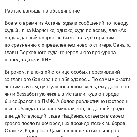
Раз­ные взгля­ды на объединение
Все это вре­мя из Аста­ны жда­ли сооб­ще­ний по пово­ду
судь­бы г‑на Мар­чен­ко, одна­ко, судя по все­му, для «Ак
орды» дан­ный вопрос не был столь уж горя­щим
по срав­не­нию с опре­де­ле­ни­ем ново­го спи­ке­ра Сена­та,
гла­вы Вер­хов­но­го суда, гене­раль­но­го про­ку­ро­ра
и пред­се­да­те­ля КНБ.
Впро­чем, и в южной сто­ли­це осо­бых пере­жи­ва­ний
за глав­но­го бан­ки­ра не наблю­да­лось. По самым экзо­ти­
че­ским слу­хам, цир­ку­ли­ро­вав­шим здесь, ему даже про­
чи­ли без­за­бот­ную жизнь в Испа­нии, куда он вро­де
бы собрал­ся на ПМЖ. А более реа­ли­стич­но настро­ен­
ные наблю­да­те­ли напо­ми­на­ли, что, по дав­ней тра­ди­
ции, дей­ству­ю­щий гла­ва Нац­бан­ка оста­ет­ся в сво­ем
крес­ле после вне­очередных пре­зи­дент­ских выбо­ров.
Ска­жем, Кады­р­жан Дами­тов после таких выбо­ров