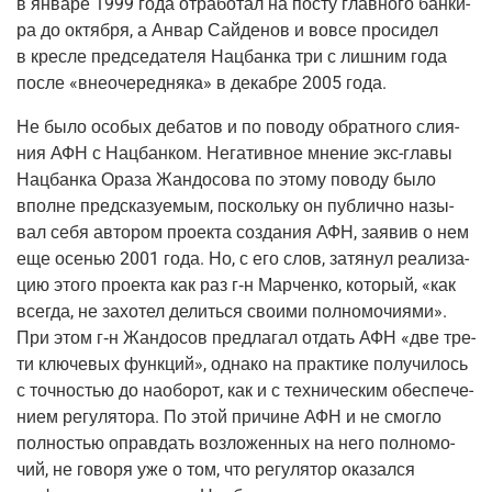
в янва­ре 1999 года отра­бо­тал на посту глав­но­го бан­ки­
ра до октяб­ря, а Анвар Сай­де­нов и вовсе про­си­дел
в крес­ле пред­се­да­те­ля Нац­бан­ка три с лиш­ним года
после «вне­оче­ред­ня­ка» в декаб­ре 2005 года.
Не было осо­бых деба­тов и по пово­ду обрат­но­го сли­я­
ния АФН с Нац­бан­ком. Нега­тив­ное мне­ние экс-гла­вы
Нац­бан­ка Ора­за Жан­до­со­ва по это­му пово­ду было
вполне пред­ска­зу­е­мым, посколь­ку он пуб­лич­но назы­
вал себя авто­ром про­ек­та созда­ния АФН, заявив о нем
еще осе­нью 2001 года. Но, с его слов, затя­нул реа­ли­за­
цию это­го про­ек­та как раз г‑н Мар­чен­ко, кото­рый, «как
все­гда, не захо­тел делить­ся сво­и­ми пол­но­мо­чи­я­ми».
При этом г‑н Жан­до­сов пред­ла­гал отдать АФН «две тре­
ти клю­че­вых функ­ций», одна­ко на прак­ти­ке полу­чи­лось
с точ­но­стью до наобо­рот, как и с тех­ни­че­ским обес­пе­че­
ни­ем регу­ля­то­ра. По этой при­чине АФН и не смог­ло
пол­но­стью оправ­дать воз­ло­жен­ных на него пол­но­мо­
чий, не гово­ря уже о том, что регу­ля­тор ока­зал­ся