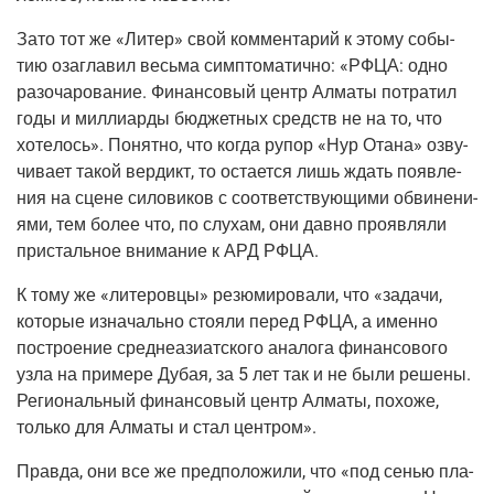
Зато тот же «Литер» свой ком­мен­та­рий к это­му собы­
тию оза­гла­вил весь­ма симп­то­ма­тич­но: «РФЦА: одно
разо­ча­ро­ва­ние. Финан­со­вый центр Алма­ты потра­тил
годы и мил­ли­ар­ды бюд­жет­ных средств не на то, что
хоте­лось». Понят­но, что когда рупор «Нур Ота­на» озву­
чи­ва­ет такой вер­дикт, то оста­ет­ся лишь ждать появ­ле­
ния на сцене сило­ви­ков с соот­вет­ству­ю­щи­ми обви­не­ни­
я­ми, тем более что, по слу­хам, они дав­но про­яв­ля­ли
при­сталь­ное вни­ма­ние к АРД РФЦА.
К тому же «лите­ров­цы» резю­ми­ро­ва­ли, что «зада­чи,
кото­рые изна­чаль­но сто­я­ли перед РФЦА, а имен­но
постро­е­ние сред­не­ази­ат­ско­го ана­ло­га финан­со­во­го
узла на при­ме­ре Дубая, за 5 лет так и не были реше­ны.
Реги­о­наль­ный финан­со­вый центр Алма­ты, похо­же,
толь­ко для Алма­ты и стал центром».
Прав­да, они все же пред­по­ло­жи­ли, что «под сенью пла­