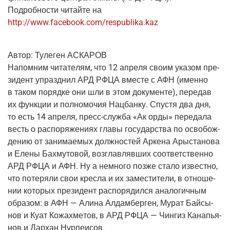
Подроб­но­сти читай­те на
http://www.facebook.com/respublika.kaz
Автор:
Туле­ген АСКАРОВ
Напом­ним чита­те­лям, что 12 апре­ля сво­им ука­зом пре­
зи­дент упразд­нил АРД РФЦА вме­сте с АФН
(имен­но
в таком поряд­ке они шли в этом доку­мен­те), пере­дав
их функ­ции и пол­но­мо­чия Нац­бан­ку. Спу­стя два дня,
то есть 14 апре­ля, пресс-служ­ба «Ак орды» пере­да­ла
весть о рас­по­ря­же­ни­ях гла­вы госу­дар­ства по осво­бож­
де­нию от зани­ма­е­мых долж­но­стей Арке­на Ары­ста­но­ва
и Еле­ны Бахму­то­вой, воз­глав­ляв­ших соот­вет­ствен­но
АРД РФЦА и АФН. Ну а немно­го поз­же ста­ло извест­но,
что поте­ря­ли свои крес­ла и их заме­сти­те­ли, в отно­ше­
нии кото­рых пре­зи­дент рас­по­ря­дил­ся ана­ло­гич­ным
обра­зом: в АФН — Али­на Алдам­бер­ген, Мурат Бай­сы­
нов и Куат Кожах­ме­тов, в АРД РФЦА — Чин­гиз Кана­пья­
нов и Дар­хан Нурпеисов.