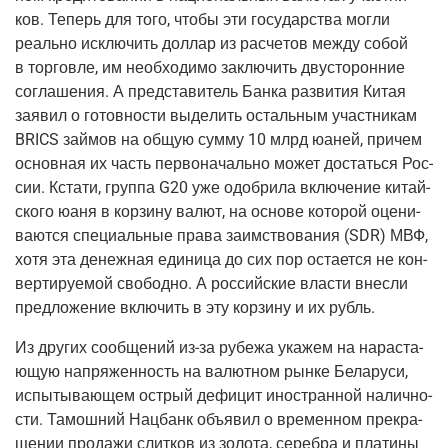
ков. Теперь для того, что­бы эти госу­дар­ства мог­ли
реаль­но исклю­чить дол­лар из рас­че­тов меж­ду собой
в тор­гов­ле, им необ­хо­ди­мо заклю­чить дву­сто­рон­ние
согла­ше­ния. А пред­ста­ви­тель Бан­ка раз­ви­тия Китая
заявил о готов­но­сти выде­лить осталь­ным участ­ни­кам
BRICS зай­мов на общую сум­му 10 млрд юаней, при­чем
основ­ная их часть пер­во­на­чаль­но может достать­ся Рос­
сии. Кста­ти, груп­па G20 уже одоб­ри­ла вклю­че­ние китай­
ско­го юаня в кор­зи­ну валют, на осно­ве кото­рой оце­ни­
ва­ют­ся спе­ци­аль­ные пра­ва заим­ство­ва­ния
(SDR
) МВФ,
хотя эта денеж­ная еди­ни­ца до сих пор оста­ет­ся не кон­
вер­ти­ру­е­мой сво­бод­но. А рос­сий­ские вла­сти внес­ли
пред­ло­же­ние вклю­чить в эту кор­зи­ну и их рубль.
Из дру­гих сооб­ще­ний из-за рубе­жа ука­жем на нарас­та­
ю­щую напря­жен­ность на валют­ном рын­ке Бела­ру­си,
испы­ты­ва­ю­щем ост­рый дефи­цит ино­стран­ной налич­но­
сти. Тамош­ний Нац­банк объ­явил о вре­мен­ном пре­кра­
ще­нии про­да­жи слит­ков из золо­та, сереб­ра и пла­ти­ны