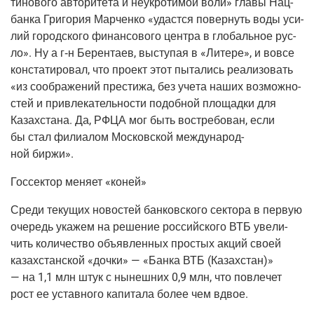
ти­но­во­го авто­ри­те­та и неукро­ти­мой воли» гла­вы Нац­
бан­ка Гри­го­рия Мар­чен­ко «удаст­ся повер­нуть воды уси­
лий город­ско­го финан­со­во­го цен­тра в гло­баль­ное рус­
ло». Ну а г‑н Берен­та­ев, высту­пая в «Лите­ре», и вовсе
кон­ста­ти­ро­вал, что про­ект этот пыта­лись реа­ли­зо­вать
«из сооб­ра­же­ний пре­сти­жа, без уче­та наших воз­мож­но­
стей и при­вле­ка­тель­но­сти подоб­ной пло­щад­ки для
Казах­ста­на. Да, РФЦА мог быть вос­тре­бо­ван, если
бы стал фили­а­лом Мос­ков­ской меж­ду­на­род­
ной биржи».
Гос­сек­тор меня­ет «коней»
Сре­ди теку­щих ново­стей бан­ков­ско­го сек­то­ра в первую
оче­редь ука­жем на реше­ние рос­сий­ско­го ВТБ уве­ли­
чить коли­че­ство объ­яв­лен­ных про­стых акций сво­ей
казах­стан­ской «доч­ки» — «Бан­ка ВТБ
(Казах­стан
)»
— на 1,1 млн штук с нынеш­них 0,9 млн, что повле­чет
рост ее устав­но­го капи­та­ла более чем вдвое.