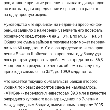
ров, а так­же при­ня­тие реше­ния о выпла­те диви­ден­дов
по ито­гам года и опре­де­ле­ние их раз­ме­ра в рас­че­те
на одну про­стую акцию.
Руко­вод­ство «Темiр­банка» на недав­ней пресс-кон­фе­
рен­ции заяви­ло о наме­ре­нии уве­ли­чить его порт­фель
роз­нич­но­го кре­ди­то­ва­ния на 2—3%, а по МСБ — на 5%.
Общая же сум­ма зай­мов в теку­щем году может пере­ва­
лить за 60 млрд тен­ге. Со слов пред­се­да­те­ля его прав­
ле­ния Ержа­на Шай­ке­но­ва, в про­шлом году бан­ку уда­
лось реструк­ту­ри­ро­вать про­блем­ных кре­ди­тов на 36,3
млрд тен­ге, в резуль­та­те чего их объ­ем к нача­лу теку­
ще­го года сни­зил­ся на 35%, до 109,9 млрд тенге.
Что каса­ет­ся теку­щих обя­за­тельств бан­ков вто­ро­го
уров­ня, то новых дефол­тов здесь не наблю­да­лось.
«АТФ­Банк» пере­чис­лил инве­сто­рам $9,3 млн в каче­стве
оче­ред­но­го купон­но­го воз­на­граж­де­ния по 7‑летним
меж­ду­на­род­ным бон­дам, выпу­щен­ным в апре­ле 2005