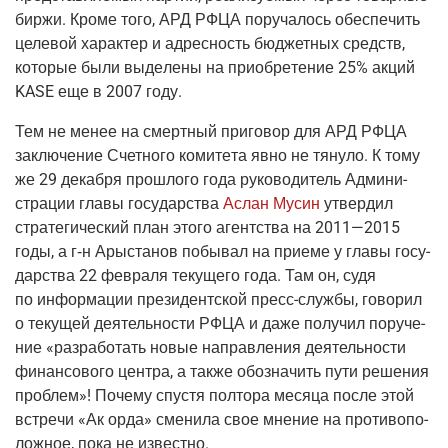
бир­жи. Кро­ме того, АРД РФЦА пору­ча­лось обес­пе­чить
целе­вой харак­тер и адрес­ность бюд­жет­ных средств,
кото­рые были выде­ле­ны на при­об­ре­те­ние 25% акций
KASE еще в 2007 году.
Тем не менее на смерт­ный при­го­вор для АРД РФЦА
заклю­че­ние Счет­но­го коми­те­та явно не тяну­ло. К тому
же 29 декаб­ря про­шло­го года руко­во­ди­тель Адми­ни­
стра­ции гла­вы госу­дар­ства
Аслан Мусин
утвер­дил
стра­те­ги­че­ский план это­го агент­ства на 2011—2015
годы, а г‑н Ары­ста­нов побы­вал на при­е­ме у гла­вы госу­
дар­ства 22 фев­ра­ля теку­ще­го года. Там он, судя
по инфор­ма­ции пре­зи­дент­ской пресс-служ­бы, гово­рил
о теку­щей дея­тель­но­сти РФЦА и даже полу­чил пору­че­
ние «раз­ра­бо­тать новые направ­ле­ния дея­тель­но­сти
финан­со­во­го цен­тра, а так­же обо­зна­чить пути реше­ния
про­блем»! Поче­му спу­стя пол­то­ра меся­ца после этой
встре­чи «Ак орда» сме­ни­ла свое мне­ние на про­ти­во­по­
лож­ное, пока не известно.