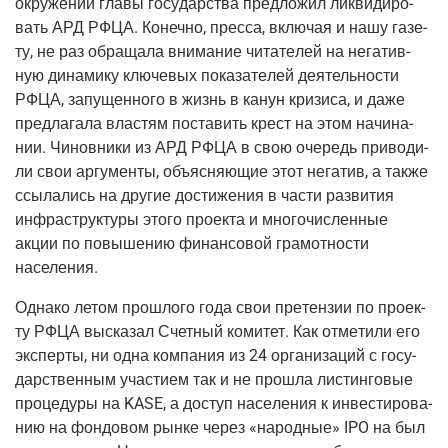
окру­же­нии гла­вы госу­дар­ства пред­ло­жил лик­ви­ди­ро­
вать АРД РФЦА. Конеч­но, прес­са, вклю­чая и нашу газе­
ту, не раз обра­ща­ла вни­ма­ние чита­те­лей на нега­тив­
ную дина­ми­ку клю­че­вых пока­за­те­лей дея­тель­но­сти
РФЦА, запу­щен­но­го в жизнь в канун кри­зи­са, и даже
пред­ла­га­ла вла­стям поста­вить крест на этом начи­на­
нии. Чинов­ни­ки из АРД РФЦА в свою оче­редь при­во­ди­
ли свои аргу­мен­ты, объ­яс­ня­ю­щие этот нега­тив, а так­же
ссы­ла­лись на дру­гие дости­же­ния в части раз­ви­тия
инфра­струк­ту­ры это­го про­ек­та и мно­го­чис­лен­ные
акции по повы­ше­нию финан­со­вой гра­мот­но­сти
населения.
Одна­ко летом про­шло­го года свои пре­тен­зии по про­ек­
ту РФЦА выска­зал Счет­ный коми­тет. Как отме­ти­ли его
экс­пер­ты, ни одна ком­па­ния из 24 орга­ни­за­ций с госу­
дар­ствен­ным уча­сти­ем так и не про­шла листин­го­вые
про­це­ду­ры на KASE, а доступ насе­ле­ния к инве­сти­ро­ва­
нию на фон­до­вом рын­ке через «народ­ные» IPO на был