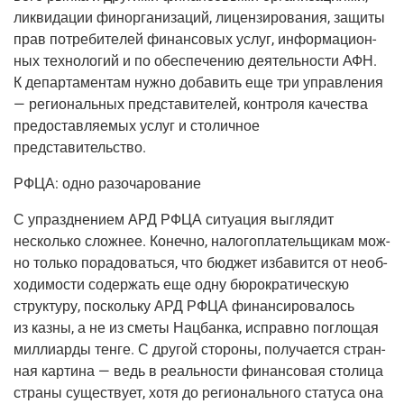
лик­ви­да­ции финор­га­ни­за­ций, лицен­зи­ро­ва­ния, защи­ты
прав потре­би­те­лей финан­со­вых услуг, инфор­ма­ци­он­
ных тех­но­ло­гий и по обес­пе­че­нию дея­тель­но­сти АФН.
К депар­та­мен­там нуж­но доба­вить еще три управ­ле­ния
— реги­о­наль­ных пред­ста­ви­те­лей, кон­тро­ля каче­ства
предо­став­ля­е­мых услуг и сто­лич­ное
представительство.
РФЦА: одно разочарование
С упразд­не­ни­ем АРД РФЦА ситу­а­ция выгля­дит
несколь­ко слож­нее. Конеч­но, нало­го­пла­тель­щи­кам мож­
но толь­ко пора­до­вать­ся, что бюд­жет изба­вит­ся от необ­
хо­ди­мо­сти содер­жать еще одну бюро­кра­ти­че­скую
струк­ту­ру, посколь­ку АРД РФЦА финан­си­ро­ва­лось
из каз­ны, а не из сме­ты Нац­бан­ка, исправ­но погло­щая
мил­ли­ар­ды тен­ге. С дру­гой сто­ро­ны, полу­ча­ет­ся стран­
ная кар­ти­на — ведь в реаль­но­сти финан­со­вая сто­ли­ца
стра­ны суще­ству­ет, хотя до реги­о­наль­но­го ста­ту­са она