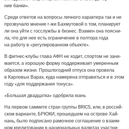
ние банки».
Сре­ди отве­тов на вопро­сы лич­но­го харак­те­ра так и не
про­зву­ча­ло мне­ние г‑жи Бахму­то­вой о том, пла­ни­ру­ет
ли она уйти с гос­служ­бы в биз­нес. Вза­мен она пояс­ни­
ла, что для нее есть огра­ни­че­ние в пол­то­ра года
на рабо­ту в «регу­ли­ро­ван­ном объекте».
В фит­нес-клу­бы гла­ва АФН не ходит, спор­том не зани­
ма­ет­ся, а хоро­шую фор­му под­дер­жи­ва­ет уме­рен­ным
обра­зом жиз­ни. Про­шло­год­ний отпуск она про­ве­ла
в Кар­ло­вых Варах, куда наме­ре­на отпра­вить­ся и в этом
году «для под­дер­жа­ния тонуса».
«Боль­шая два­дцат­ка» одоб­ри­ла юань
На пер­вом сам­ми­те стран груп­пы BRICS, или, в рос­сий­
ском вари­ан­те, БРЮКИ, про­шед­шем на ост­ро­ве Хай­
нань, было под­пи­са­но рамоч­ное согла­ше­ние о вза­им­
ном кре­ди­то­ва­нии в наци­о­наль­ных валю­тах участ­ни­