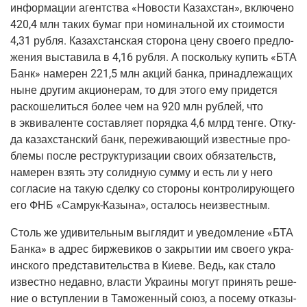
инфор­ма­ции агент­ства «Ново­сти Казах­стан», вклю­че­но
420,4 млн таких бумаг при номи­наль­ной их сто­и­мо­сти
4,31 руб­ля. Казах­стан­ская сто­ро­на цену сво­е­го пред­ло­
же­ния выста­ви­ла в 4,16 руб­ля. А посколь­ку купить «БТА
Банк» наме­рен 221,5 млн акций бан­ка, при­над­ле­жа­щих
ныне дру­гим акци­о­не­рам, то для это­го ему при­дет­ся
рас­ко­ше­лить­ся более чем на 920 млн руб­лей, что
в экви­ва­лен­те состав­ля­ет поряд­ка 4,6 млрд тен­ге. Отку­
да казах­стан­ский банк, пере­жи­ва­ю­щий извест­ные про­
бле­мы после реструк­ту­ри­за­ции сво­их обя­за­тельств,
наме­рен взять эту солид­ную сум­му и есть ли у него
согла­сие на такую сдел­ку со сто­ро­ны кон­тро­ли­ру­ю­ще­го
его ФНБ «Самрук-Казы­на», оста­лось неизвестным.
Столь же уди­ви­тель­ным выгля­дит и уве­дом­ле­ние «БТА
Бан­ка» в адрес бир­же­ви­ков о закры­тии им сво­е­го укра­
ин­ско­го пред­ста­ви­тель­ства в Кие­ве. Ведь, как ста­ло
извест­но недав­но, вла­сти Укра­и­ны могут при­нять реше­
ние о вступ­ле­нии в Тамо­жен­ный союз, а посе­му отка­зы­