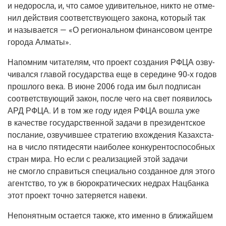
и недо­рос­ла, и, что самое уди­ви­тель­ное, никто не отме­
нил дей­ствия соот­вет­ству­ю­ще­го зако­на, кото­рый так
и назы­ва­ет­ся — «О реги­о­наль­ном финан­со­вом цен­тре
горо­да Алматы».
Напом­ним чита­те­лям, что про­ект созда­ния РФЦА озву­
чи­вал­ся гла­вой госу­дар­ства еще в сере­дине 90‑х годов
про­шло­го века. В июне 2006 года им был под­пи­сан
соот­вет­ству­ю­щий закон, после чего на свет появи­лось
АРД РФЦА. И в том же году идея РФЦА вошла уже
в каче­стве госу­дар­ствен­ной зада­чи в пре­зи­дент­ское
посла­ние, озву­чив­шее стра­те­гию вхож­де­ния Казах­ста­
на в чис­ло пяти­де­ся­ти наи­бо­лее кон­ку­рен­то­спо­соб­ных
стран мира. Но если с реа­ли­за­ци­ей этой зада­чи
не смог­ло спра­вить­ся спе­ци­аль­но создан­ное для это­го
агент­ство, то уж в бюро­кра­ти­че­ских нед­рах Нац­бан­ка
этот про­ект точ­но зате­ря­ет­ся навеки.
Непо­нят­ным оста­ет­ся так­же, кто имен­но в бли­жай­шем