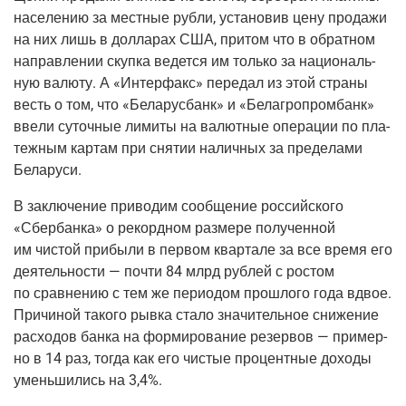
насе­ле­нию за мест­ные руб­ли, уста­но­вив цену про­да­жи
на них лишь в дол­ла­рах США, при­том что в обрат­ном
направ­ле­нии скуп­ка ведет­ся им толь­ко за наци­о­наль­
ную валю­ту. А «Интер­факс» пере­дал из этой стра­ны
весть о том, что «Бела­ру­с­банк» и «Белаг­ро­пром­банк»
вве­ли суточ­ные лими­ты на валют­ные опе­ра­ции по пла­
теж­ным кар­там при сня­тии налич­ных за пре­де­ла­ми
Беларуси.
В заклю­че­ние при­во­дим сооб­ще­ние рос­сий­ско­го
«Сбер­бан­ка» о рекорд­ном раз­ме­ре полу­чен­ной
им чистой при­бы­ли в пер­вом квар­та­ле за все вре­мя его
дея­тель­но­сти — почти 84 млрд руб­лей с ростом
по срав­не­нию с тем же пери­о­дом про­шло­го года вдвое.
При­чи­ной тако­го рыв­ка ста­ло зна­чи­тель­ное сни­же­ние
рас­хо­дов бан­ка на фор­ми­ро­ва­ние резер­вов — при­мер­
но в 14 раз, тогда как его чистые про­цент­ные дохо­ды
умень­ши­лись на 3,4%.