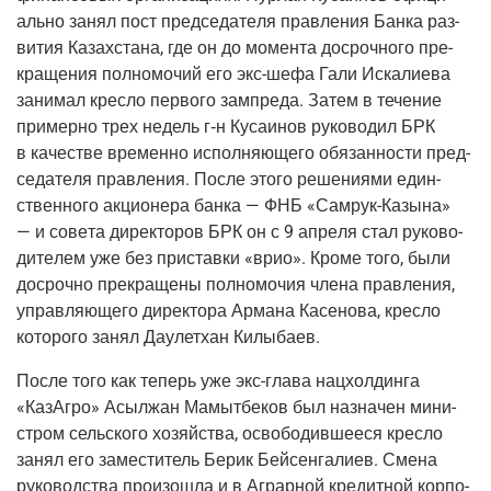
аль­но занял пост пред­се­да­те­ля прав­ле­ния Бан­ка раз­
ви­тия Казах­ста­на, где он до момен­та досроч­но­го пре­
кра­ще­ния пол­но­мо­чий его экс-шефа Гали Иска­ли­е­ва
зани­мал крес­ло пер­во­го зам­пре­да. Затем в тече­ние
при­мер­но трех недель г‑н Куса­и­нов руко­во­дил БРК
в каче­стве вре­мен­но испол­ня­ю­ще­го обя­зан­но­сти пред­
се­да­те­ля прав­ле­ния. После это­го реше­ни­я­ми един­
ствен­но­го акци­о­не­ра бан­ка — ФНБ «Самрук-Казы­на»
— и сове­та дирек­то­ров БРК он с 9 апре­ля стал руко­во­
ди­те­лем уже без при­став­ки «врио». Кро­ме того, были
досроч­но пре­кра­ще­ны пол­но­мо­чия чле­на прав­ле­ния,
управ­ля­ю­ще­го дирек­то­ра Арма­на Касе­но­ва, крес­ло
кото­ро­го занял Дау­лет­хан Килыбаев.
После того как теперь уже экс-гла­ва нац­хол­дин­га
«КазА­гро» Асы­л­жан Мамыт­бе­ков был назна­чен мини­
стром сель­ско­го хозяй­ства, осво­бо­див­ше­е­ся крес­ло
занял его заме­сти­тель Берик Бей­сен­га­ли­ев. Сме­на
руко­вод­ства про­изо­шла и в Аграр­ной кре­дит­ной кор­по­