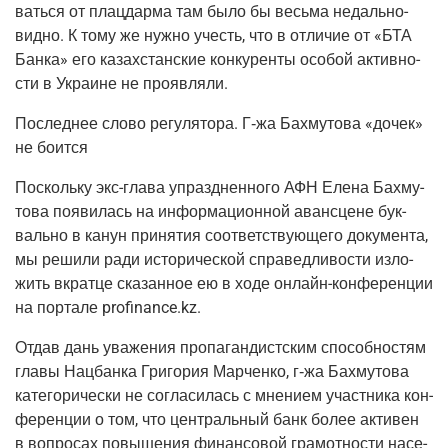
вать­ся от плац­дар­ма там было бы весь­ма недаль­но­
вид­но. К тому же нуж­но учесть, что в отли­чие от «БТА
Бан­ка» его казах­стан­ские кон­ку­рен­ты осо­бой актив­но­
сти в Укра­ине не проявляли.
Послед­нее сло­во регу­ля­то­ра. Г‑жа Бахму­то­ва «дочек»
не боится
Посколь­ку экс-гла­ва упразд­нен­но­го АФН Еле­на Бахму­
то­ва появи­лась на инфор­ма­ци­он­ной аван­сцене бук­
валь­но в канун при­ня­тия соот­вет­ству­ю­ще­го доку­мен­та,
мы реши­ли ради исто­ри­че­ской спра­вед­ли­во­сти изло­
жить вкрат­це ска­зан­ное ею в ходе онлайн-кон­фе­рен­ции
на пор­та­ле profinance.kz.
Отдав дань ува­же­ния про­па­ган­дист­ским спо­соб­но­стям
гла­вы Нац­бан­ка Гри­го­рия Мар­чен­ко, г‑жа Бахму­то­ва
кате­го­ри­че­ски не согла­си­лась с мне­ни­ем участ­ни­ка кон­
фе­рен­ции о том, что цен­траль­ный банк более акти­вен
в вопро­сах повы­ше­ния финан­со­вой гра­мот­но­сти насе­