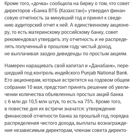
Кро­ме того, «доч­ка» сооб­щи­ла на бир­жу о том, что совет
дирек­то­ров «Бан­ка ВТБ
(Казах­стан
)» утвер­дил финан­
со­вую отчет­ность за минув­ший год и при­нял к све­де­
нию ауди­тор­ский отчет к ней. А един­ствен­но­му акци­о­не­
ру, то есть мате­рин­ско­му рос­сий­ско­му бан­ку, совет
реко­мен­до­вал утвер­дить эту отчет­ность и не рас­пре­де­
лять полу­чен­ный в про­шлом году чистый доход,
не выпла­чи­вая заод­но диви­ден­ды по про­стым акциям.
Наме­рен нара­щи­вать свой капи­тал и «Дана­банк», пере­
шед­ший под кон­троль индий­ско­го Punjab National Bank.
Его акци­о­не­рам, кото­рые встре­тят­ся на годо­вом общем
собра­нии 10 мая, пред­сто­ит при­нять реше­ние об уве­ли­
че­нии коли­че­ства объ­яв­лен­ных про­стых акций бан­ка
с 6 млн до 10,5 млн штук, то есть на 75%. Кро­ме того,
в повест­ке дня их встре­чи зна­чат­ся: утвер­жде­ние
финан­со­вой отчет­но­сти бан­ка за про­шлый год, поряд­ка
рас­пре­де­ле­ния чисто­го дохо­да, выпла­ты воз­на­граж­де­
ния неза­ви­си­мым дирек­то­рам, чле­нам сове­та дирек­то­