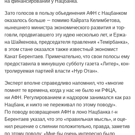
на финан­си­ро­ва­нии у Нацбанка.
Зато голо­сов в поль­зу объ­еди­не­ния АФН с Нац­бан­ком
ока­за­лось боль­ше — поми­мо Кай­ра­та Келим­бе­то­ва,
нынеш­не­го мини­стра эко­но­ми­че­ско­го раз­ви­тия и тор­
гов­ли, про­дви­гав­ше­го эту идею несколь­ко лет, и Ержа­
на Шай­ке­но­ва, пред­се­да­те­ля прав­ле­ния «Темiр­бан­ка»,
в этом стане ока­зал­ся так­же извест­ный эко­но­мист
Канат Берен­та­ев. При­ме­ча­тель­но, что свои поло­сы ему
предо­ста­ви­ла в минув­шую суб­бо­ту газе­та «Литер», кон­
тро­ли­ру­е­мая пар­ти­ей вла­сти «Нур Отан».
Экс­перт вполне спра­вед­ли­во напом­нил, что «мно­гие
пом­нят те вре­ме­на, когда у нас не было ни РФЦА,
ни АФН. Регу­ли­ро­ва­ни­ем и над­зо­ром зани­мал­ся как раз
Нац­банк, и никто не пере­жи­вал по это­му пово­ду».
По пово­ду воз­вра­ще­ния АФН в лоно Нац­бан­ка г‑н
Берен­та­ев ука­зал, что это «пра­виль­ная мысль», и оце­
нил реше­ние о сли­я­нии поло­жи­тель­но, прав­да, заме­тив
по это­му пово­ду: «Мне бы очень инте­рес­но было