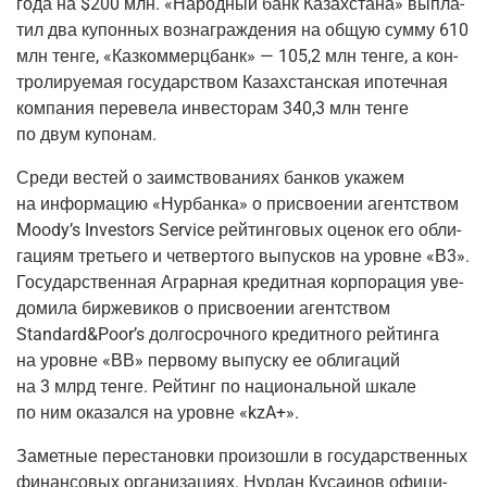
года на $200 млн. «Народ­ный банк Казах­ста­на» выпла­
тил два купон­ных воз­на­граж­де­ния на общую сум­му 610
млн тен­ге, «Каз­ком­мерц­банк» — 105,2 млн тен­ге, а кон­
тро­ли­ру­е­мая госу­дар­ством Казах­стан­ская ипо­теч­ная
ком­па­ния пере­ве­ла инве­сто­рам 340,3 млн тен­ге
по двум купонам.
Сре­ди вестей о заим­ство­ва­ни­ях бан­ков ука­жем
на инфор­ма­цию «Нур­бан­ка» о при­сво­е­нии агент­ством
Moody’s Investors Service рей­тин­го­вых оце­нок его обли­
га­ци­ям тре­тье­го и чет­вер­то­го выпус­ков на уровне «В3».
Госу­дар­ствен­ная Аграр­ная кре­дит­ная кор­по­ра­ция уве­
до­ми­ла бир­же­ви­ков о при­сво­е­нии агент­ством
Standard
&
Poor’s дол­го­сроч­но­го кре­дит­но­го рей­тин­га
на уровне «ВВ» пер­во­му выпус­ку ее обли­га­ций
на 3 млрд тен­ге. Рей­тинг по наци­о­наль­ной шка­ле
по ним ока­зал­ся на уровне «kzA+».
Замет­ные пере­ста­нов­ки про­изо­шли в госу­дар­ствен­ных
финан­со­вых орга­ни­за­ци­ях. Нур­лан Куса­и­нов офи­ци­