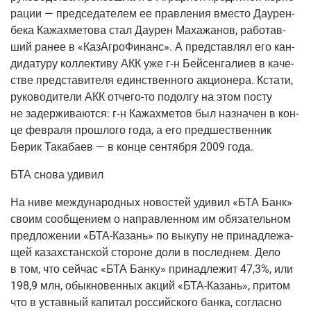
ра­ции — пред­се­да­те­лем ее прав­ле­ния вме­сто Дау­рен­
бе­ка Кажах­ме­то­ва стал Дау­рен Маха­жа­нов, рабо­тав­
ший ранее в «КазА­гро­Фи­нанс». А пред­став­лял его кан­
ди­да­ту­ру кол­лек­ти­ву АКК уже г‑н Бей­сен­га­ли­ев в каче­
стве пред­ста­ви­те­ля един­ствен­но­го акци­о­не­ра. Кста­ти,
руко­во­ди­те­ли АКК отче­го-то подол­гу на этом посту
не задер­жи­ва­ют­ся: г‑н Кажах­ме­тов был назна­чен в кон­
це фев­ра­ля про­шло­го года, а его пред­ше­ствен­ник
Берик Така­ба­ев — в кон­це сен­тяб­ря 2009 года.
БТА сно­ва удивил
На ниве меж­ду­на­род­ных ново­стей уди­вил «БТА Банк»
сво­им сооб­ще­ни­ем о направ­лен­ном им обя­за­тель­ном
пред­ло­же­нии «БТА-Казань» по выку­пу не при­над­ле­жа­
щей казах­стан­ской сто­роне доли в послед­нем. Дело
в том, что сей­час «БТА Бан­ку» при­над­ле­жит 47,3%, или
198,9 млн, обык­но­вен­ных акций «БТА-Казань», при­том
что в устав­ный капи­тал рос­сий­ско­го бан­ка, соглас­но