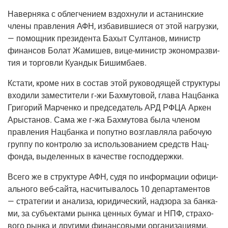
Навер­ня­ка с облег­че­ни­ем вздох­ну­ли и аста­нин­ские
чле­ны прав­ле­ния АФН, изба­вив­ши­е­ся от этой нагруз­ки,
— помощ­ник пре­зи­ден­та Бахыт Сул­та­нов, министр
финан­сов Болат Жами­шев, вице-министр эко­но­мраз­ви­
тия и тор­гов­ли Куан­дык Бишимбаев.
Кста­ти, кро­ме них в состав этой руко­во­дя­щей струк­ту­ры
вхо­ди­ли заме­сти­те­ли г‑жи Бахму­то­вой, гла­ва Нац­бан­ка
Гри­го­рий Мар­чен­ко и пред­се­да­тель АРД РФЦА Аркен
Ары­ста­нов. Сама же г‑жа Бахму­то­ва была чле­ном
прав­ле­ния Нац­бан­ка и попут­но воз­глав­ля­ла рабо­чую
груп­пу по кон­тро­лю за исполь­зо­ва­ни­ем средств Нац­
фон­да, выде­лен­ных в каче­стве господдержки.
Все­го же в струк­ту­ре АФН, судя по инфор­ма­ции офи­ци­
аль­но­го веб-сай­та, насчи­ты­ва­лось 10 депар­та­мен­тов
— стра­те­гии и ана­ли­за, юри­ди­че­ский, над­зо­ра за бан­ка­
ми, за субъ­ек­та­ми рын­ка цен­ных бумаг и НПФ, стра­хо­
во­го рын­ка и дру­ги­ми финан­со­вы­ми орга­ни­за­ци­я­ми,