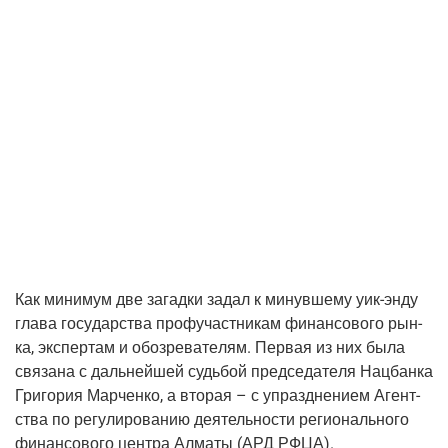
Как мини­мум две загад­ки задал к минув­ше­му уик-энду
гла­ва госу­дар­ства про­фу­част­ни­кам финан­со­во­го рын­
ка, экс­пер­там и обо­зре­ва­те­лям. Пер­вая из них была
свя­за­на с даль­ней­шей судь­бой пред­се­да­те­ля Нац­бан­ка
Гри­го­рия Мар­чен­ко, а вто­рая – с уп­разднением Агент­
ства по регу­ли­ро­ва­нию дея­тель­но­сти реги­о­наль­но­го
финан­со­во­го цен­тра Алма­ты (АРД РФЦА).