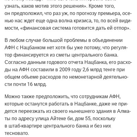
узнать, каков мотив это­го реше­ния». Кро­ме того,
он пред­по­ло­жил, что раз уж, по про­гно­зу пре­мье­ра, осе­
нью нас ждет еще одна вол­на кри­зи­са, то, по всей види­
мо­сти, «финан­со­вая систе­ма гото­вит­ся дать ей отпор».
В любом слу­чае боль­шой про­бле­мы в объ­еди­не­нии
АФН с Нац­бан­ком нет хотя бы уже пото­му, что регу­ля­
тор финан­си­ру­ет­ся из сме­ты цен­траль­но­го бан­ка.
Соглас­но дан­ным годо­во­го отче­та Нац­бан­ка, его рас­хо­
ды на АФН соста­ви­ли в 2009 году 2,6 млрд тен­ге при
общем объ­е­ме рас­хо­дов по немо­не­тар­ной дея­тель­но­
сти почти 16 млрд.
Мож­но так­же пред­по­ло­жить, что сотруд­ни­кам АФН,
кото­рые оста­нут­ся рабо­тать в Нац­бан­ке, даже не при­
дет­ся пере­ез­жать из сво­е­го нынеш­не­го зда­ния в Алма­
ты по адре­су ули­ца Айте­ке би, дом 55, посколь­ку
в штаб-квар­ти­ре цен­траль­но­го бан­ка и без них
тесновато.