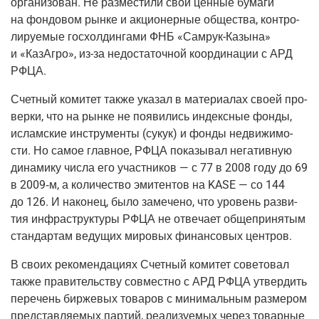
орга­ни­зо­ван. Не раз­ме­сти­ли свои цен­ные бума­ги
на фон­до­вом рын­ке и акци­о­нер­ные обще­ства, кон­тро­
ли­ру­е­мые гос­хол­дин­га­ми ФНБ «Самрук-Казы­на»
и «Каз­Агро», из-за недо­ста­точ­ной коор­ди­на­ции с АРД
РФЦА.
Счет­ный коми­тет так­же ука­зал в мате­ри­а­лах сво­ей про­
вер­ки, что на рын­ке не появи­лись индекс­ные фон­ды,
ислам­ские инстру­мен­ты
(сукук
) и фон­ды недви­жи­мо­
сти. Но самое глав­ное, РФЦА пока­зы­вал нега­тив­ную
дина­ми­ку чис­ла его участ­ни­ков — с 77 в 2008 году до 69
в 2009‑м, а коли­че­ство эми­тен­тов на KASE — со 144
до 126. И нако­нец, было заме­че­но, что уро­вень раз­ви­
тия инфра­струк­ту­ры РФЦА не отве­ча­ет обще­при­ня­тым
стан­дар­там веду­щих миро­вых финан­со­вых центров.
В сво­их реко­мен­да­ци­ях Счет­ный коми­тет сове­то­вал
так­же пра­ви­тель­ству сов­мест­но с АРД РФЦА утвер­дить
пере­чень бир­же­вых това­ров с мини­маль­ным раз­ме­ром
пред­став­ля­е­мых пар­тий, реа­ли­зу­е­мых через товар­ные