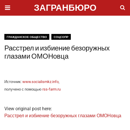
ЗАГРАНБЮРО
ГРАЖДАНСКОЕ ОБЩЕСТВО
СОЦСОПР
Расстрел и избиение безоружных
глазами ОМОНовца
Источ­ник:
www.socialismkz.info
,
полу­че­но с помо­щью
rss-farm.ru
View original post here:
Рас­стрел и изби­е­ние без­оруж­ных гла­за­ми ОМОНовца