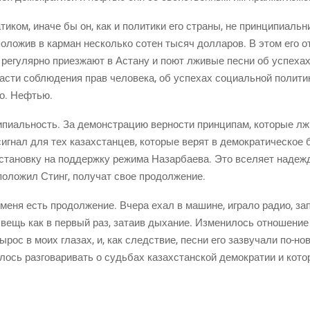
ти­ком, ина­че бы он, как и поли­ти­ки его стра­ны, не прин­ци­пи­аль­ни
поло­жив в кар­ман несколь­ко сотен тысяч дол­ла­ров. В этом его от
е регу­ляр­но при­ез­жа­ют в Аста­ну и поют лжи­вые пес­ни об успе­ха
ла­сти соблю­де­ния прав чело­ве­ка, об успе­хах соци­аль­ной поли­ти­
но. Нефтью.
и­пи­аль­ность. За демон­стра­цию вер­но­сти прин­ци­пам, кото­рые лж
иг­нал для тех казах­стан­цев, кото­рые верят в демо­кра­ти­че­ское 
ста­нов­ку на под­держ­ку режи­ма Назар­ба­е­ва. Это все­ля­ет надеж
м поло­жил Стинг, полу­чат свое продолжение.
меня есть про­дол­же­ние. Вче­ра ехал в машине, игра­ло радио, зап
 вещь как в пер­вый раз, зата­ив дыха­ние. Изме­ни­лось отно­ше­ние
ырос в моих гла­зах, и, как след­ствие, пес­ни его зазву­ча­ли
по-нов
ди­лось раз­го­ва­ри­вать о судь­бах казах­стан­ской демо­кра­тии и ко