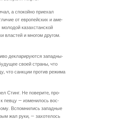
­чал, а спо­кой­но при­е­хал
ли­чие от евро­пей­ских и аме­
х моло­дой казах­стан­ской
ки вла­стей и мно­гом дру­гом.
и­во декла­ри­ру­ют­ся запад­ны­
буду­щее сво­ей стра­ны, что
­ду, что санк­ции про­тив режи­ма
ел Стинг. Не пове­ри­те, про­
 к пев­цу — изме­ни­лось вос­
о­му
. Вспом­ни­лись запад­ные
то­рым жал руки, — захо­те­лось