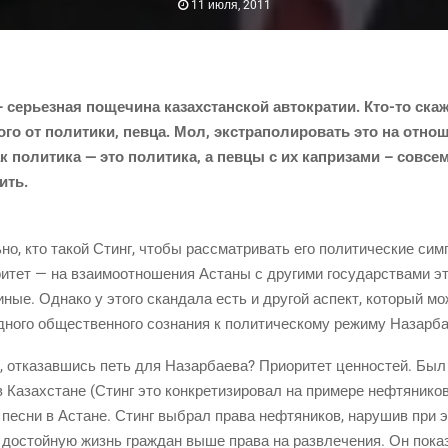
11 июля, 2011
 серьез­ная поще­чи­на казах­стан­ской авто­кра­тии. Кто-то ска­
­го от поли­ти­ки, пев­ца. Мол, экс­тра­по­ли­ро­вать это на отно­
ак поли­ти­ка — это поли­ти­ка, а пев­цы с их капри­за­ми – совс
рить.
­но, кто такой Стинг, что­бы рас­смат­ри­вать его поли­ти­че­ские сим­
и­тет — на вза­и­мо­от­но­ше­ния Аста­ны с дру­ги­ми госу­дар­ства­ми 
 иные. Одна­ко у это­го скан­да­ла есть и дру­гой аспект, кото­рый м
­но­го обще­ствен­но­го созна­ния к поли­ти­че­ско­му режи­му Назарб
, отка­зав­шись петь для Назар­ба­е­ва? При­о­ри­тет цен­но­стей. Бы
 в Казах­стане
(Стинг
это кон­кре­ти­зи­ро­вал на при­ме­ре неф­тя­ни­к
ес­ни в Астане. Стинг выбрал пра­ва неф­тя­ни­ков, нару­шив при эт
 достой­ную жизнь граж­дан выше пра­ва на раз­вле­че­ния. Он пока­