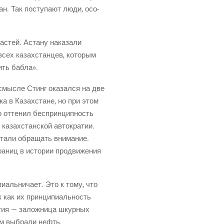
дан. Так посту­па­ют люди, осо­
а­стей. Аста­ну нака­за­ли
 всех казах­стан­цев, кото­рым
бить бабла».
 смыс­ле Стинг ока­зал­ся на две
­ка в Казах­стане, но при этом
 отте­нил бес­прин­цип­ность
казах­стан­ской авто­кра­тии.
та­ли обра­щать вни­ма­ние.
а­ниц в исто­рии про­дви­же­ния
­аль­ни­ча­ет. Это к тому, что
 как их прин­ци­пи­аль­ность
­тия — залож­ни­ца шкур­ных
мом выбра­ли нефть.