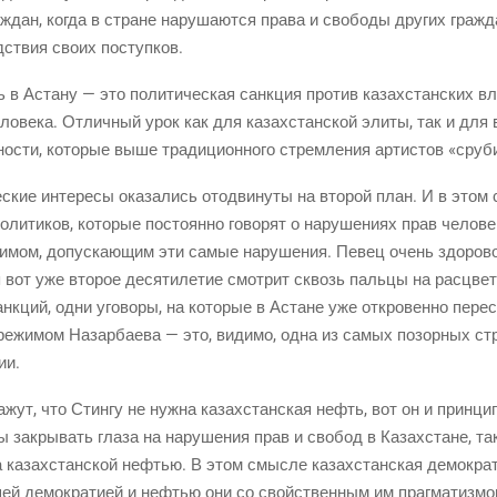
ж­дан, когда в стране нару­ша­ют­ся пра­ва и сво­бо­ды дру­гих граж­
д­ствия сво­их поступков.
ь в Аста­ну — это поли­ти­че­ская санк­ция про­тив казах­стан­ских вл
чело­ве­ка. Отлич­ный урок как для казах­стан­ской эли­ты, так и для
но­сти, кото­рые выше тра­ди­ци­он­но­го стрем­ле­ния арти­стов «сру­
­ские инте­ре­сы ока­за­лись ото­дви­ну­ты на вто­рой план. И в этом
и­ти­ков, кото­рые посто­ян­но гово­рят о нару­ше­ни­ях прав чело­ве
жи­мом, допус­ка­ю­щим эти самые нару­ше­ния. Певец очень здо­ро­во
 вот уже вто­рое деся­ти­ле­тие смот­рит сквозь паль­цы на рас­цвет 
к­ций, одни уго­во­ры, на кото­рые в Астане уже откро­вен­но пере­с
режи­мом Назар­ба­е­ва — это, види­мо, одна из самых позор­ных стр
ии.
жут, что Стин­гу не нуж­на казах­стан­ская нефть, вот он и прин­ци­пи
ы закры­вать гла­за на нару­ше­ния прав и сво­бод в Казах­стане, так
е­на казах­стан­ской нефтью. В этом смыс­ле казах­стан­ская демо­кра
шей демо­кра­ти­ей и нефтью они со свой­ствен­ным им праг­ма­тиз­