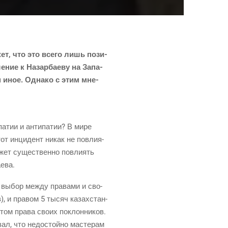
жет, что это все­го лишь пози­
ше­ние к Назар­ба­е­ву на Запа­
ем иное. Одна­ко с этим мне­
па­тии и анти­па­тии? В мире
этот инци­дент никак не повли­я­
ожет суще­ствен­но повли­ять
аева.
л выбор меж­ду пра­ва­ми и сво­
ов), и пра­вом 5 тысяч казах­стан­
ом пра­ва сво­их поклон­ни­ков.
зал, что недо­стой­но масте­рам