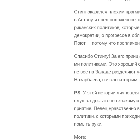
Стинг ока­зал­ся пло­хим праг­ма­
в Аста­ну и спел поло­жен­ное, 
ри­кан­ских поли­ти­ков, кото­ры
демо­кра­тии, о про­грес­се в об
Поют — пото­му что про­пла­че­
Спа­си­бо Стин­гу! За его прин­ц
ми поли­ти­ка­ми. Это хоро­ший с
не все на Запа­де раз­де­ля­ют у
Назар­ба­е­ва, нача­ло кото­ры
P.S.
У этой исто­рии лич­но для 
слу­шал доста­точ­но зна­ко­мую
при­я­тие. Певец нрав­ствен­но в
поли­ти­ки, с кото­ры­ми при­хо­
помыть руки.
More: