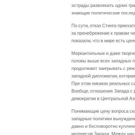
эст­ра­ды раз­вле­кать одних гра
зна­ю­щие поли­ти­че­ские после
По сути, отказ Стин­га при­е­хат
за пре­не­бре­же­ние к пра­вам 
пока­за­ли, что в мире есть цен­
Мер­кан­тиль­ные и даже твор­че
голо­вы выше всех запад­ных пол
про­дол­жа­ют заиг­ры­вать с ре
запад­ной дипло­ма­тии, кото­рая
При этом ника­ких реаль­ных сан
Вооб­ще, отно­ше­ния Запа­да с 
демо­кра­тии в Цен­траль­ной Аз
Пони­ма­ю­щие цену вопро­са ска­
запад­ные поли­ти­ки вынуж­де­н
дав­но и бес­по­во­рот­но куп­л
инте­ре­сов Запа­да. Меж­ду на