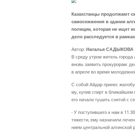
Казах­стан­цы про­дол­жа­ют 
само­со­жже­ния в зда­нии алги
поли­ции, кото­рая не ищет ист
дело рас­сле­ду­ет­ся в рам­ка
Автор:
Ната­лья САДЫКОВА
В сре­ду утром житель горо­да
вновь заявить про­ку­ро­рам: дел
в апре­ле во вре­мя моло­деж­ной
С собой Айдар при­нес жало­бу н
му, купив спирт в бли­жай­шем ма
его нача­ли тушить сня­той с се
- У посту­пив­ше­го к нам в 11.30
тяже­сти, ему назна­чи­ли лече­н
ни­ем цен­траль­ной алгин­ской