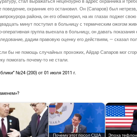
ра­ту­ру, стал выра­жать­ся нецен­зур­но в адрес охран­ни­ка и тре­бо
е пове­де­ние, охран­ник его оста­но­вил. Он (Сапа­ров) был нетрезв,
про­ку­ро­ра рай­о­на, он его обма­те­рил, на их гла­зах под­жег св
ва­дцать минут посту­пил в боль­ни­цу с тер­ми­че­ским ожо­гом живо­
-опе­ра­тив­ная
груп­па выеха­ла в боль­ни­цу, он давать пока­за­ния о
е­до­ва­ние, дадим пра­во­вую оцен­ку его дей­стви­ям, — ска­зал п
сли бы не помощь слу­чай­ных про­хо­жих, Айдар Сапа­ров мог сго­ре
е­ку помо­гать
поче­му-то
не стали.
уб­ли­ки” №24 (200) от 01 июля 2011 г.
ламенем»?
Поче­му этот посол США
Эпо­ха тефло­н