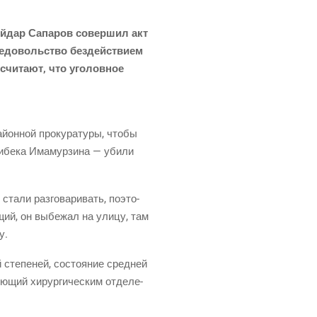
 Айдар Сапа­ров совер­шил акт
едо­воль­ство без­дей­стви­ем
счи­та­ют, что уго­лов­ное
он­ной про­ку­ра­ту­ры, что­бы
и­бе­ка Има­мур­зи­на — уби­ли
а­ли раз­го­ва­ри­вать, поэто­
­щий, он выбе­жал на ули­цу, там
у.
й
сте­пе­ней, состо­я­ние сред­ней
ю­щий хирур­ги­че­ским отде­ле­