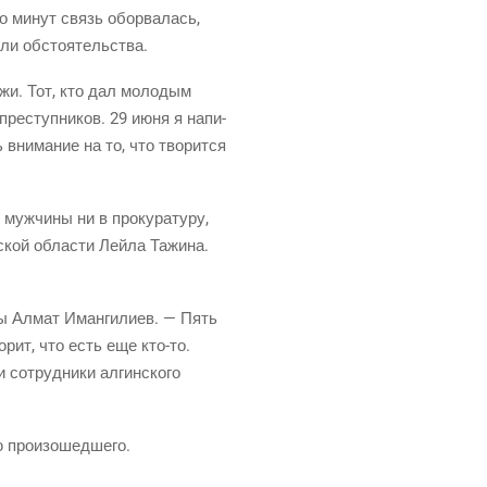
ко минут связь обо­рва­лась,
и­ли обстоятельства.
е­жи. Тот, кто дал моло­дым
пре­ступ­ни­ков. 29 июня я напи­
 вни­ма­ние на то, что тво­рит­ся
муж­чи­ны ни в про­ку­ра­ту­ру,
­ской обла­сти Лей­ла Тажи­на.
ы
Алмат Иман­ги­ли­ев. — Пять
о­рит, что есть еще
кто-то
.
 сотруд­ни­ки алгин­ско­го
сию произошедшего.