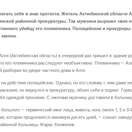
сжи­гать себя в знак про­те­ста. Житель Актю­бин­ской обла­сти
н­ской рай­он­ной про­ку­ра­ту­ры. Так муж­чи­на выра­зил свое н
ин­но­го убий­цу его пле­мян­ни­ка. Поли­цей­ские и про­ку­ро­ры 
х закона.
 Алги
(Актю­бин­ская
область) в оче­ред­ной раз при­шел в зда­ние рай­
о его пле­мян­ни­ка рас­сле­ду­ют необъ­ек­тив­но. Пле­мян­ни­ка — Ал
 раз­бор­ки во дво­ре част­но­го дома в Алге.
а дей­ствия поли­цей­ских. Одна­ко, по его сло­вам, с ним даже не ст
га­зине, он вер­нул­ся в про­ку­ра­ту­ру, облил себя и под­жег. Горя
бя одеж­дой про­хо­жие. С ожо­га­ми муж­чи­ну доста­ви­ли в больниц
 боль­но­го — тер­ми­че­ский ожог лица, живо­та, ноги, ожо­ги 1, 2 и
3‑
ие, кото­рое про­дол­жит­ся мини­мум десять дней, — ска­зал заве­ду­
 рай­он­ной боль­ни­цы Жарас Кенженов.