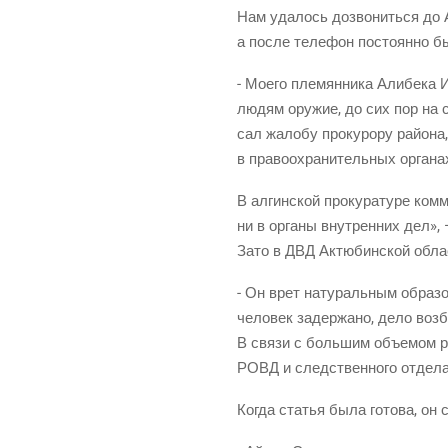
Нам уда­лось дозво­нить­ся до А
а после теле­фон посто­ян­но б
- Мое­го пле­мян­ни­ка Али­бе­ка
людям ору­жие, до сих пор на св
сал жало­бу про­ку­ро­ру рай­о­на
в пра­во­охра­ни­тель­ных орга­
В алгин­ской про­ку­ра­ту­ре ком­
ни в орга­ны внут­рен­них дел», 
Зато в ДВД Актю­бин­ской обла­
- Он врет нату­раль­ным обра­зо
чело­век задер­жа­но, дело воз
В свя­зи с боль­шим объ­е­мом 
РОВД и след­ствен­но­го отде­
Когда ста­тья была гото­ва, он 