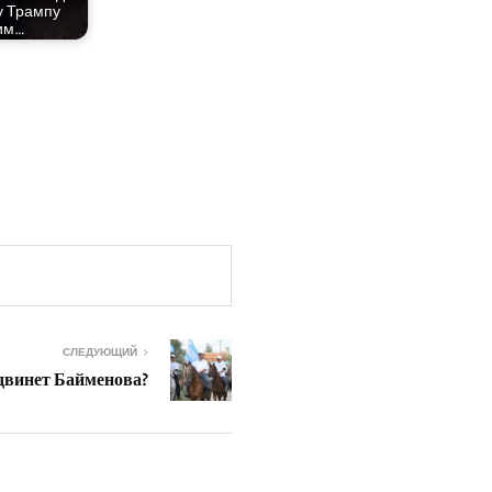
у Трам­пу
им…
СЛЕДУЮЩИЙ
винет Байменова?