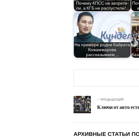
Поче­му КПСС не запре­ти­
Поч
ли, а КГБ не распустили?…
На при­ме­ре род­ни Кай­ра­та
Кожам­жа­ро­ва
П
рассказываем,…
Каз
ПРЕДЫДУЩИЙ
Ключи от авто ест
АРХИВНЫЕ СТАТЬИ ПО