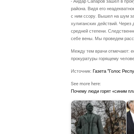
- Айдар Сапа­ров зашел в про­ку­
рай­о­на. Видя его неадек­ват­но
с ним ссо­ру. Вышел на шум зам­
хули­ган­ских дей­ствий. Через д
сред­ней сте­пе­ни.
След­ствен­но
себе вены. Мы про­ве­дем рас­сл
Меж­ду тем вра­чи отме­ча­ют: е
про­ку­ра­ту­ры горя­ще­му чело­в
Источ­ник:
Газе­та “Голос Рес­п
See more here:
Поче­му люди горят «синим п