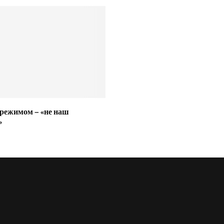
 режимом – «не наш
»