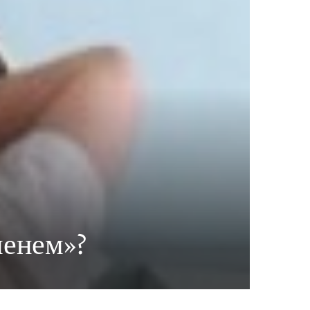
менем»?