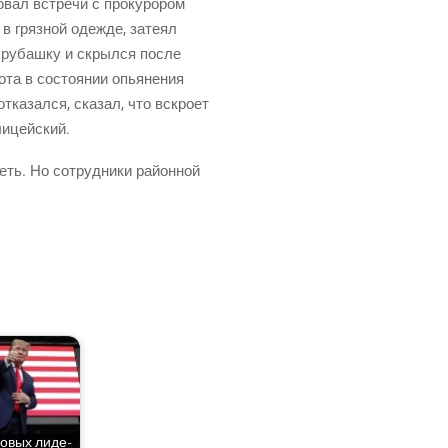
­вал встре­чи с про­ку­ро­ром
 в гряз­ной одеж­де, зате­ял
ою рубаш­ку и скрыл­ся после
та в состо­я­нии опья­не­ния
тка­зал­ся, ска­зал, что вскро­ет
олицейский.
ть. Но сотруд­ни­ки рай­он­ной
о­вых лиде­