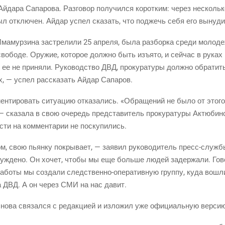
йда­ра Сапа­ро­ва. Раз­го­вор полу­чил­ся корот­ким: через несколь­
ыл отклю­чен. Айдар успел ска­зать, что под­жечь себя его выну­д
 Има­мур­зи­на застре­ли­ли 25 апре­ля, была раз­бор­ка сре­ди моло­д
о­бо­де. Ору­жие, кото­рое долж­но быть изъ­ято, и сей­час в руках 
, ее не при­ня­ли. Руко­вод­ство ДВД, про­ку­ра­ту­ры долж­но обра­тить
нах, — успел рас­ска­зать Айдар Сапаров.
мен­ти­ро­вать ситу­а­цию отка­за­лись. «Обра­ще­ний не было от это­го 
— ска­за­ла в свою оче­редь пред­ста­ви­тель про­ку­ра­ту­ры Актю­бин
сти на ком­мен­та­рии не поскупились.
м, свою пьян­ку покры­ва­ет, — заявил руко­во­ди­тель
пресс-служ­б
­буж­де­но. Он хочет, что­бы мы еще боль­ше людей задер­жа­ли. Гов
рабо­ты мы созда­ли
след­ствен­но-опе­ра­тив­ную
груп­пу, куда вошли
ла ДВД. А он через СМИ на нас давит.
сно­ва свя­зал­ся с редак­ци­ей и изло­жил уже офи­ци­аль­ную вер­