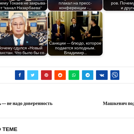
е­му Тока­ев не закры­ва­
пла­кал на пресс-
ров. Поче­м
ет “канал Назарбаева”
конференции -…
и друг
Санк­ции — блю­до, кото­рое
оче­му сдул­ся «Новый
пода­ет­ся холод­ным.
ах­стан. Что было бы со…
Владимир…
ь — не надо доверенность
Машкевич под
 ТЕМЕ