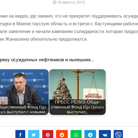
18 августа, 2012
ие на видео, где заявил, что не пре­кра­тит под­дер­жи­вать осуж­ден
зд­ки в Ман­ги­ста­ускую область и встре­чи с басту­ю­щи­ми рабо­ч
а­ли заяв­ле­ние и нача­ли кам­па­нию соли­дар­но­сти, кото­рая про­до
­ми Жана­о­зе­на обя­за­тель­но продолжатся.
рж­ку осуж­ден­ных неф­тя­ни­ков и нынешних…
ПРЕСС-РЕЛИЗ: Обще­
ще­ствен­ный Фонд Elge
ствен­ный Фонд Elge Qaitaru
taru высту­пил с новыми…
выступил…