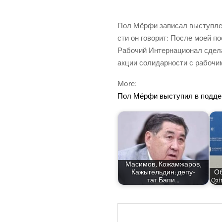
Пол Мёр­фи запи­сал выступ­ле­н
сти он гово­рит: После моей пое
Рабо­чий Интер­на­ци­о­нал сде­л
акции соли­дар­но­сти с рабо­чи
More:
Пол Мёр­фи высту­пил в под­де
Маси­мов, Кожам­жа­ров,
Кажы­гель­дин: депу­
Об
тат Бапи…
Qai