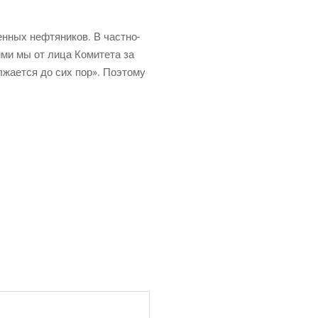
­ных неф­тя­ни­ков. В част­но­
и­ми мы от лица Коми­те­та за
л­жа­ет­ся до сих пор». Поэто­му