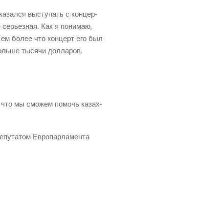
а­зал­ся высту­пать с кон­цер­
 серьез­ная. Как я пони­маю,
 Тем более что кон­церт его был
оль­ше тыся­чи дол­ла­ров.
, что мы смо­жем помочь казах­
епу­та­том Евро­пар­ла­мен­та