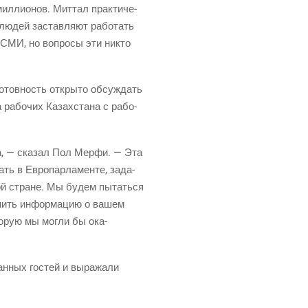
л­ли­о­нов. Мит­тал прак­ти­че­
 людей застав­ля­ют рабо­тать
 в СМИ, но вопро­сы эти никто
готов­ность откры­то обсуж­дать
рабо­чих Казах­ста­на с рабо­
та, — ска­зал Пол Мер­фи. — Эта
ть в Евро­пар­ла­мен­те, зада­
этой стране. Мы будем пытать­ся
ра­нить инфор­ма­цию о вашем
о­рую мы мог­ли бы ока­
ран­ных гостей и выра­жа­ли