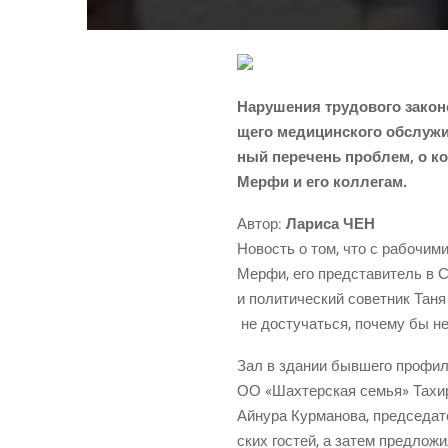
Нару­ше­ния тру­до­во­го зако­н
ще­го меди­цин­ско­го обслу­жи
ный пере­чень про­блем, о кото
Мер­фи и его коллегам.
Автор:
Лари­са ЧЕН
Новость о том, что с рабо­чи­м
Мер­фи, его пред­ста­ви­тель в С
и поли­ти­че­ский совет­ник Таня
не досту­чать­ся, поче­му бы н
Зал в зда­нии быв­ше­го про­фи­л
ОО «Шах­тер­ская семья» Тахир Му
Айну­ра Кур­ма­но­ва, пред­се­да­
ских гостей, а затем пред­ло­жил