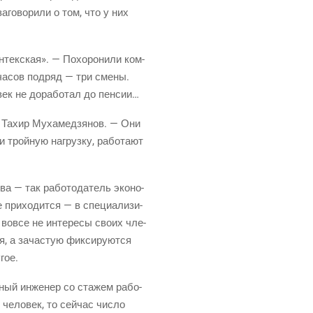
заго­во­ри­ли о том, что у них
­тек­ская». — Похо­ро­ни­ли ком­
8 часов под­ряд — три сме­ны.
век не дора­бо­тал до пенсии…
м Тахир Муха­мед­зя­нов. — Они
 трой­ную нагруз­ку, рабо­та­ют
тва — так рабо­то­да­тель эко­но­
при­хо­дит­ся — в спе­ци­а­ли­зи­
т вовсе не инте­ре­сы сво­их чле­
я, а зача­стую фик­си­ру­ют­ся
гое.
ор­ный инже­нер со ста­жем рабо­
чело­век, то сей­час чис­ло