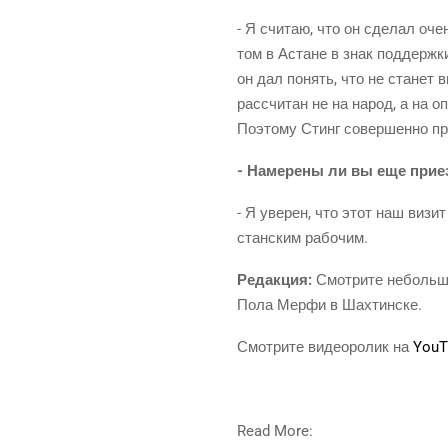
- Я счи­таю, что он сде­лал оче
том в Астане в знак под­держ­ки
он дал понять, что не ста­нет 
рас­счи­тан не на народ, а на о
Поэто­му Стинг совер­шен­но пр
- Наме­ре­ны ли вы еще при­ез
- Я уве­рен, что этот наш визи
стан­ским рабочим.
Редак­ция:
Смот­ри­те неболь­шой
Пола Мер­фи в Шахтинске.
Смот­ри­те видео­ро­лик на
YouT
Read More: