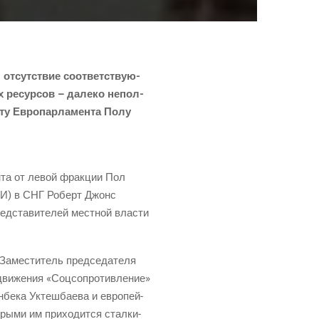
, отсут­ствие соот­вет­ству­ю­
ных ресур­сов – дале­ко непол­
­ту Евро­пар­ла­мен­та Полу
н­та от левой фрак­ции Пол
РИ
) в СНГ Роберт Джонс
ед­ста­ви­те­лей мест­ной вла­сти
Заме­сти­тель пред­се­да­те­ля
ви­же­ния «Соц­со­про­тив­ле­ние»
н­бе­ка Уктеш­ба­е­ва и евро­пей­
ры­ми им при­хо­дит­ся стал­ки­