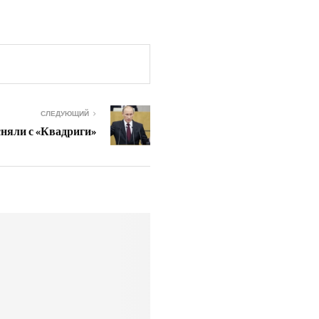
СЛЕДУЮЩИЙ
няли с «Квадриги»