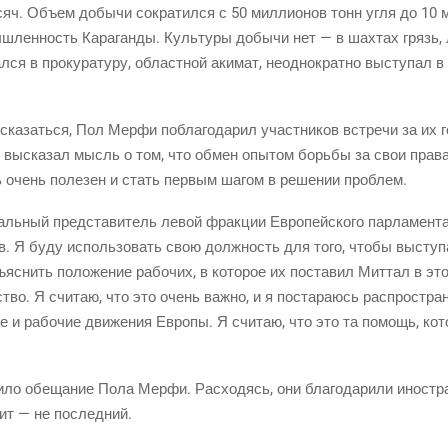
яч. Объ­ем добы­чи сокра­тил­ся с 50 мил­ли­о­нов тонн угля до 10 ми
ш­лен­ность Кара­ган­ды. Куль­ту­ры добы­чи нет — в шах­тах грязь,
­ся в про­ку­ра­ту­ру, област­ной аки­мат, неод­но­крат­но высту­пал
а­зать­ся, Пол Мер­фи побла­го­да­рил участ­ни­ков встре­чи за их 
е выска­зал мысль о том, что обмен опы­том борь­бы за свои пра­ва 
ь очень поле­зен и стать пер­вым шагом в реше­нии проблем.
аль­ный пред­ста­ви­тель левой фрак­ции Евро­пей­ско­го пар­ла­мен­
тов. Я буду исполь­зо­вать свою долж­ность для того, что­бы высту­па
­яс­нить поло­же­ние рабо­чих, в кото­рое их поста­вил Мит­тал в 
ь­ство. Я счи­таю, что это очень важ­но, и я поста­ра­юсь рас­про­ст
е и рабо­чие дви­же­ния Евро­пы. Я счи­таю, что это та помощь, кот
и­ло обе­ща­ние Пола Мер­фи. Рас­хо­дясь, они бла­го­да­ри­ли ино­ст
зит — не последний.