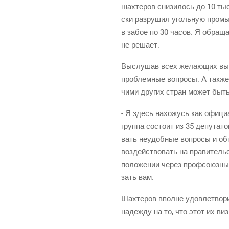
шах­те­ров сни­зи­лось до 10 тыс
ски раз­ру­шил уголь­ную про­мы
в забое по 30 часов. Я обра­щал
не решает.
Выслу­шав всех жела­ю­щих выск
про­блем­ные вопро­сы. А так­ж
чи­ми дру­гих стран может быт
- Я здесь нахо­жусь как офи­ци­
груп­па состо­ит из 35 депу­та­
вать неудоб­ные вопро­сы и объ
воз­дей­ство­вать на пра­ви­тел
поло­же­нии через проф­со­юз­ны
зать вам.
Шах­те­ров вполне удо­вле­тво­р
надеж­ду на то, что этот их ви