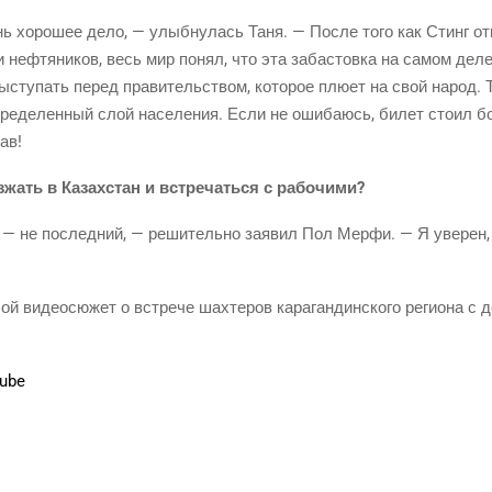
нь хоро­шее дело, — улыб­ну­лась Таня. — После того как Стинг отк
 неф­тя­ни­ков, весь мир понял, что эта заба­стов­ка на самом деле
высту­пать перед пра­ви­тель­ством, кото­рое плю­ет на свой народ.
пре­де­лен­ный слой насе­ле­ния. Если не оши­ба­юсь, билет сто­ил б
ав!
­жать в Казах­стан и встре­чать­ся с рабочими?
т — не послед­ний, — реши­тель­но заявил Пол Мер­фи. — Я уве­рен
 видео­сю­жет о встре­че шах­те­ров кара­ган­дин­ско­го реги­о­на с д
ube