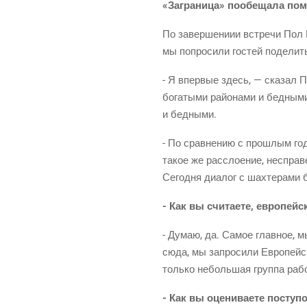
«Загра­ни­ца» пообе­ща­ла по
По завер­ше­ни­ии встре­чи По
мы попро­си­ли гостей поде­лить­
- Я впер­вые здесь, — ска­зал 
бога­ты­ми рай­о­на­ми и бед­ны­
и бедными.
- По срав­не­нию с про­шлым го
такое же рас­сло­е­ние, неспра­в
Сего­дня диа­лог с шах­те­ра­ми
- Как вы счи­та­е­те, евро­пе
- Думаю, да. Самое глав­ное, м
сюда, мы запро­си­ли Евро­пей­с
толь­ко неболь­шая груп­па раб
- Как вы оце­ни­ва­е­те посту­