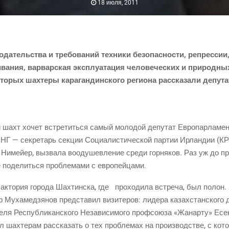
18 июля, 2011
о­да­тель­ства и тре­бо­ва­ний тех­ни­ки без­опас­но­сти, репрес­сии
­ва­ния, вар­вар­ская экс­плу­а­та­ция чело­ве­че­ских и при­род­
­рых шах­те­ры кара­ган­дин­ско­го реги­о­на рас­ска­за­ли депу­та
и шахт хочет встре­тить­ся самый моло­дой депу­тат Евро­пар­ла­ме
НГ — сек­ре­тарь сек­ции Соци­а­ли­сти­че­ской пар­тии Ирлан­дии
(К
 Нимей­ер, вызва­ла вооду­шев­ле­ние сре­ди гор­ня­ков. Раз уж до пр
е поде­лить­ся про­бле­ма­ми с европейцами.
ак­то­рия горо­да Шах­тин­ска, где про­хо­ди­ла встре­ча, был полон. 
ха­мед­зя­нов пред­ста­вил визи­те­ров: лиде­ра казах­стан­ско­го д
те­ля Рес­пуб­ли­кан­ско­го Неза­ви­си­мо­го проф­со­ю­за «Жанар­ту» Есе
 шах­те­рам рас­ска­зать о тех про­бле­мах на про­из­вод­стве, с кото­