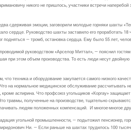
ари­ма­но­ви­чу нико­го не при­шлось, участ­ни­ки встре­чи напе­ре­бой 
два сдер­жи­вая эмо­ции, заго­во­ри­ли моло­дые гор­ня­ки шах­ты «Тен
­жа­ло серд­це. Руко­вод­ство шах­ты заста­ви­ло его про­ра­бо­тать 1
г под­нять­ся — тромб, оста­нов­ка серд­ца. Ему было 55 лет, чело­
, про­во­ди­мой руко­вод­ством «Арсе­лор Мит­тал», — пояс­нил гостя
шая при этом объ­ем про­из­вод­ства. То есть люди несут двой­ную и
 что тех­ни­ка и обо­ру­до­ва­ние заку­па­ет­ся само­го низ­ко­го каче­с
 Что на нор­маль­ное меди­цин­ское обслу­жи­ва­ние рас­счи­ты­вать не 
о, кро­ме аспи­ри­на. Что проф­со­юз уголь­щи­ков «Кор­гау» защи­ща­е
. Что трав­мы, полу­чен­ные на про­из­вод­стве, тща­тель­но скры­ва­ют­с
а­чи­вать людям поло­жен­ных ком­пен­са­ций. И
мно­гое-мно­гое
дру
гра­да­ция уголь­ной про­мыш­лен­но­сти, — поды­то­жил пен­си­о­нер, г
­ри­до­но­вич Ни. — Если рань­ше на шах­тах тру­ди­лось 100 тысяч 