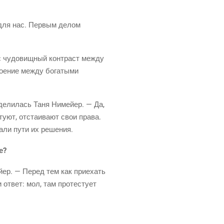
 для нас. Пер­вым делом
с чудо­вищ­ный кон­траст меж­ду
о­е­ние меж­ду бога­ты­ми
де­ли­лась Таня Нимей­ер. — Да,
­ют, отста­и­ва­ют свои пра­ва.
да­ли пути их решения.
е?
­ер. — Перед тем как при­е­хать
 ответ: мол, там про­те­сту­ет