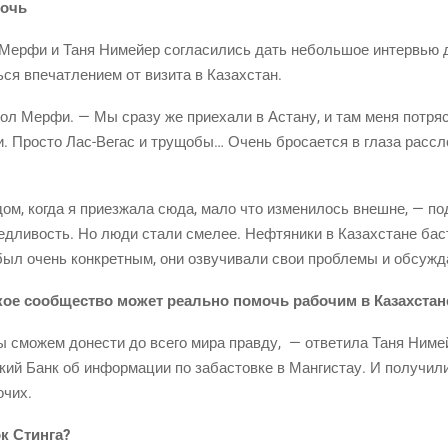
мочь
л Мер­фи и Таня Нимей­ер согла­си­лись дать неболь­шое интер­вью
ся впе­чат­ле­ни­ем от визи­та в Казахстан.
Пол Мер­фи. — Мы сра­зу же при­е­ха­ли в Аста­ну, и там меня потря
ми. Про­сто
Лас-Вегас
и тру­що­бы… Очень бро­са­ет­ся в гла­за рас­сл
дом, когда я при­ез­жа­ла сюда, мало что изме­ни­лось внешне, — по
ед­ли­вость. Но люди ста­ли сме­лее. Неф­тя­ни­ки в Казах­стане басту
 был очень кон­крет­ным, они озву­чи­ва­ли свои про­бле­мы и обсуж­
й­ское сооб­ще­ство может реаль­но помочь рабо­чим в Казахстан
ы смо­жем доне­сти до все­го мира прав­ду, — отве­ти­ла Таня Нимей
кий Банк об инфор­ма­ции по заба­стов­ке в Ман­ги­стау. И полу­чи­ли
очих.
пок Стинга?