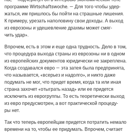
про­грам­ме Wirtschaftswoche. — Для того что­бы удер­
жать­ся, им при­шлось бы пой­ти на страш­ные лише­ния.
К при­ме­ру, уре­зать напо­ло­ви­ну свои дохо­ды. А выход
из евро­зо­ны и уде­шев­ле­ние драх­мы может смяг­
чить удар».
Впро­чем, есть в этом и еще одна труд­ность. Дело в том,
что про­це­ду­ра выхо­да стра­ны из евро­зо­ны ни в одном
из евро­пей­ских доку­мен­тов юри­ди­че­ски не закреп­ле­на.
Когда созда­вал­ся евро — эта затея была пред­при­ня­та,
что назы­ва­ет­ся, «все­рьез и надол­го», и никто даже
поду­мать не мог, что при­дет вре­мя, когда та или иная
стра­на захо­чет «отыг­рать назад» или ее при­дет­ся
исклю­чить из евро­груп­пы. То есть тео­ре­ти­че­ски выход
из евро преду­смот­рен, а вот прак­ти­че­ской про­це­ду­
ры нет.
Так что теперь евро­пей­цам при­дет­ся потра­тить нема­ло
вре­ме­ни на то, что­бы ее при­ду­мать. Впро­чем, счи­та­ет