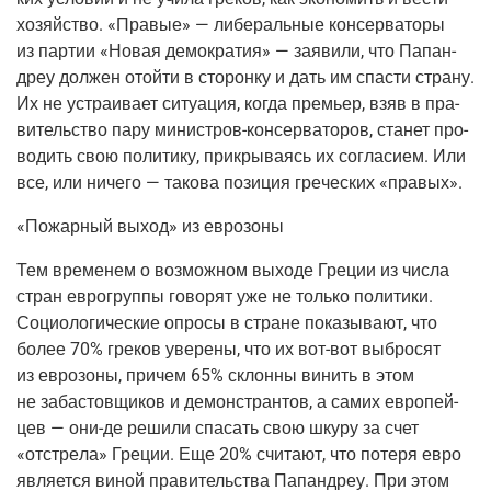
хозяй­ство. «Пра­вые» — либе­раль­ные кон­сер­ва­то­ры
из пар­тии «Новая демо­кра­тия» — заяви­ли, что Папан­
дреу дол­жен отой­ти в сто­рон­ку и дать им спа­сти стра­ну.
Их не устра­и­ва­ет ситу­а­ция, когда пре­мьер, взяв в пра­
ви­тель­ство пару
мини­стров-кон­сер­ва­то­ров
, ста­нет про­
во­дить свою поли­ти­ку, при­кры­ва­ясь их согла­си­ем. Или
все, или ниче­го — тако­ва пози­ция гре­че­ских «пра­вых».
«Пожар­ный выход» из еврозоны
Тем вре­ме­нем о воз­мож­ном выхо­де Гре­ции из чис­ла
стран евро­груп­пы гово­рят уже не толь­ко поли­ти­ки.
Социо­ло­ги­че­ские опро­сы в стране пока­зы­ва­ют, что
более 70% гре­ков уве­ре­ны, что их
вот-вот
выбро­сят
из евро­зо­ны, при­чем 65% склон­ны винить в этом
не заба­стов­щи­ков и демон­стран­тов, а самих евро­пей­
цев —
они-де
реши­ли спа­сать свою шку­ру за счет
«отстре­ла» Гре­ции. Еще 20% счи­та­ют, что поте­ря евро
явля­ет­ся виной пра­ви­тель­ства Папан­дреу. При этом