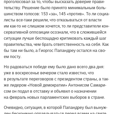
про­го­ло­со­вал за то, что­бы выска­зать дове­рие пра­ви­
тель­ству. Реше­ние было при­ня­то мини­маль­ным боль­
шин­ством голо­сов: 153 «за», 145 «про­тив». То ли соци­а­
ли­сты
все-таки
реши­ли, что отка­зы­вать­ся от вла­сти
им
как-то
не слиш­ком хочет­ся, то ли пред­ста­ви­те­ли кон­
сер­ва­тив­ной оппо­зи­ции осо­зна­ли, что в сло­жив­шей­ся
ситу­а­ции луч­ше бес­по­щад­но кри­ти­ко­вать каж­дый шаг
пра­ви­тель­ства, чем брать ответ­ствен­ность на себя. Как
бы там ни было, а Гиор­гос Папан­дреу остал­ся на сво­
ем посту.
Но радо­вать­ся побе­де ему было дано все­го два дня:
уже в вос­кре­се­нье вече­ром ста­ло извест­но, что
в резуль­та­те пере­го­во­ров с пре­зи­ден­том стра­ны, а так­
же лиде­ром «Новой демо­кра­тии» Анто­ни­сом Сама­ри­
сом он подал в отстав­ку и объ­явил о назна­че­нии
на фев­раль новых пар­ла­мент­ских выбо­ров в стране.
Оче­вид­но, ситу­а­ция, в кото­рой Папан­дреу был вынуж­
ден бес­ко­неч­но оправ­ды­вать­ся перед все­ми на све­те