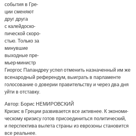
собы­тия в Гре­
ции сме­ня­ют
друг дру­га
с калей­до­ско­
пи­че­ской ско­ро­
стью. Толь­ко за
минув­шие
выход­ные пре­
мьер-министр
Гиор­гос Папан­дреу успел отме­нить назна­чен­ный им же
все­на­род­ный рефе­рен­дум, выиг­рать в пар­ла­мен­те
голо­со­ва­ние о дове­рии пра­ви­тель­ству и через два дня
уйти в отставку.
Автор:
Борис НЕМИРОВСКИЙ
Кри­зис в Гре­ции раз­ви­ва­ет­ся все актив­нее. К эко­но­ми­
че­ско­му кри­зи­су готов при­со­еди­нить­ся поли­ти­че­ский,
и пер­спек­ти­ва выле­та стра­ны из евро­зо­ны ста­но­вит­ся
все реальнее.