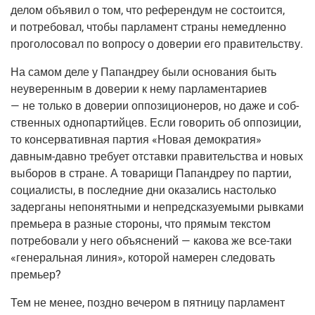
делом объ­явил о том, что рефе­рен­дум не состо­ит­ся,
и потре­бо­вал, что­бы пар­ла­мент стра­ны немед­лен­но
про­го­ло­со­вал по вопро­су о дове­рии его правительству.
На самом деле у Папан­дреу были осно­ва­ния быть
неуве­рен­ным в дове­рии к нему пар­ла­мен­та­ри­ев
— не толь­ко в дове­рии оппо­зи­ци­о­не­ров, но даже и соб­
ствен­ных одно­пар­тий­цев. Если гово­рить об оппо­зи­ции,
то кон­сер­ва­тив­ная пар­тия «Новая демо­кра­тия»
дав­ным-дав­но
тре­бу­ет отстав­ки пра­ви­тель­ства и новых
выбо­ров в стране. А това­ри­щи Папан­дреу по пар­тии,
соци­а­ли­сты, в послед­ние дни ока­за­лись настоль­ко
задер­га­ны непо­нят­ны­ми и непред­ска­зу­е­мы­ми рыв­ка­ми
пре­мье­ра в раз­ные сто­ро­ны, что пря­мым тек­стом
потре­бо­ва­ли у него объ­яс­не­ний — како­ва же
все-таки
«гене­раль­ная линия», кото­рой наме­рен сле­до­вать
премьер?
Тем не менее, позд­но вече­ром в пят­ни­цу пар­ла­мент