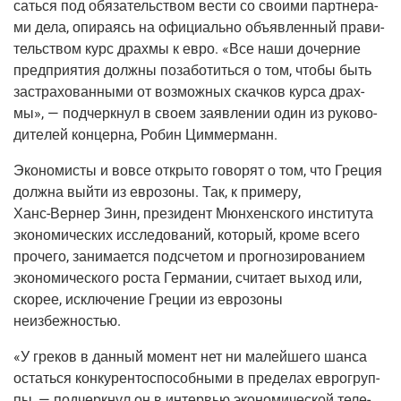
сать­ся под обя­за­тель­ством вести со сво­и­ми парт­не­ра­
ми дела, опи­ра­ясь на офи­ци­аль­но объ­яв­лен­ный пра­ви­
тель­ством курс драх­мы к евро. «Все наши дочер­ние
пред­при­я­тия долж­ны поза­бо­тить­ся о том, что­бы быть
застра­хо­ван­ны­ми от воз­мож­ных скач­ков кур­са драх­
мы», — под­черк­нул в сво­ем заяв­ле­нии один из руко­во­
ди­те­лей кон­цер­на, Робин Циммерманн.
Эко­но­ми­сты и вовсе откры­то гово­рят о том, что Гре­ция
долж­на вый­ти из евро­зо­ны. Так, к при­ме­ру,
Ханс-Вер­нер
Зинн, пре­зи­дент Мюн­хен­ско­го инсти­ту­та
эко­но­ми­че­ских иссле­до­ва­ний, кото­рый, кро­ме все­го
про­че­го, зани­ма­ет­ся под­сче­том и про­гно­зи­ро­ва­ни­ем
эко­но­ми­че­ско­го роста Гер­ма­нии, счи­та­ет выход или,
ско­рее, исклю­че­ние Гре­ции из евро­зо­ны
неизбежностью.
«У гре­ков в дан­ный момент нет ни малей­ше­го шан­са
остать­ся кон­ку­рен­то­спо­соб­ны­ми в пре­де­лах евро­груп­
пы, — под­черк­нул он в интер­вью эко­но­ми­че­ской теле­