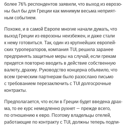
более 76% респон­ден­тов заяви­ли, что выход из евро­зо­
ны был бы для Гре­ции как мини­мум весь­ма непри­ят­
ным событием.
Похо­же, и в самой Евро­пе мно­гие нача­ли думать, что
выход Гре­ции из евро­зо­ны неиз­бе­жен, и даже ста­ли
к нему гото­вить­ся. Так, один из круп­ней­ших евро­пей­
ских туро­пе­ра­то­ров, ком­па­ния TUI, реши­ла зара­нее
пред­при­нять защит­ные меры на слу­чай, если гре­кам
при­дет­ся повтор­но вво­дить в дей­ствие соб­ствен­ную
валю­ту, драх­му. Руко­вод­ство кон­цер­на объ­яви­ло, что
всем гре­че­ским парт­не­рам было разо­сла­но пись­мо
с тре­бо­ва­ни­ем пере­за­клю­чить с TUI дол­го­сроч­ные
контракты.
Пред­по­ла­га­ет­ся, что если в Гре­ции будет вве­де­на драх­
ма, то ее курс немед­лен­но рух­нет — преж­де все­го,
по отно­ше­нию к евро. Поэто­му вла­дель­цы оте­лей,
рабо­та­ю­щие по кон­трак­ту с TUI, долж­ны теперь под­пи­