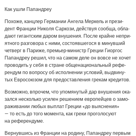
Как ушли Папандреу
Похо­же, канц­лер Гер­ма­нии Анге­ла Мер­кель и пре­зи­
дент Фран­ции Нико­ля Сар­ко­зи, дей­ствуя сооб­ща, обла­
да­ют гигант­ским даром вну­ше­ния. После крайне непри­
ят­но­го раз­го­во­ра с ними, состо­яв­ше­го­ся в минув­ший
чет­верг в Пари­же,
пре­мьер-министр
Гре­ции Гиор­гос
Папан­дреу решил, что на самом деле он вовсе не хочет
про­во­дить у себя в стране обще­на­ци­о­наль­ный рефе­
рен­дум по вопро­су об испол­не­нии усло­вий, выдви­ну­
тых Евро­со­ю­зом для предо­став­ле­ния гре­кам кредитов.
Воз­мож­но, впро­чем, что упо­мя­ну­тый дар вну­ше­ния ока­
зал­ся несколь­ко уси­лен реше­ни­ем евро­пей­цев о замо­
ра­жи­ва­нии любых выплат Гре­ции «до выяс­не­ния»
— то есть до того момен­та, как гре­ки про­го­ло­су­ют
на референдуме.
Вер­нув­шись из Фран­ции на роди­ну, Папан­дреу пер­вым