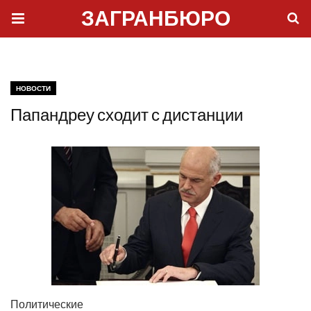
ЗАГРАНБЮРО
НОВОСТИ
Папандреу сходит с дистанции
Поли­ти­че­ские