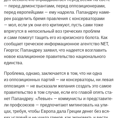
— перед демон­стран­та­ми, перед оппо­зи­ци­о­не­ра­ми,
перед евро­пей­ца­ми — ему надо­е­ла. Папан­дреу наме­
рен раз­де­лить бре­мя прав­ле­ния с кон­сер­ва­то­ра­ми
— мол, если уж они его кри­ти­ку­ют, пусть сами тоже
впря­гут­ся в непо­силь­ный воз гре­че­ских про­блем
и сами помо­гут тащить его из кри­зис­но­го боло­та. Как
сооб­ща­ет гре­че­ское инфор­ма­ци­он­ное агент­ство NET,
Гиор­гос Папан­дреу заявил, что наде­ет­ся воз­гла­вить
новое коа­ли­ци­он­ное пра­ви­тель­ство наци­о­наль­но­го
единства.
Про­бле­ма, одна­ко, заклю­ча­ет­ся в том, что ни одна
из оппо­зи­ци­он­ных пар­тий — ни кон­сер­ва­то­ры, ни левая
оппо­зи­ция — не выска­за­ли жела­ния создать это самое
пра­ви­тель­ство в том слу­чае, если его гла­вой опять ста­
нет Папан­дреу. «Левые» — ком­му­ни­сты и пред­ста­ви­те­
ли проф­со­ю­зов — пред­по­чи­та­ют митин­го­вать на ули­
цах, тре­буя, что­бы Евро­па дала Гре­ции денег без вся­
ких усло­вий и не учи­ла гре­ков, как эко­но­мить и вести