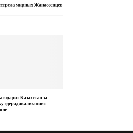
асстрела мирных Жанаозенцев
агодарит Казахстан за
у «дерадикализации»
яне