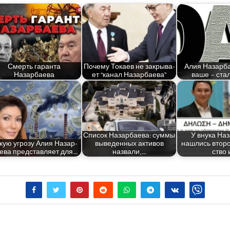
Смерть гаран­та
Поче­му Тока­ев не закры­ва­
Алия Назар­ба
Назарбаева
ет “канал Назарбаева”
ваше – ста­
Спи­сок Назар­ба­е­ва: сум­мы
​У вну­ка Наз
кую угро­зу Алия Назар­
выве­ден­ных акти­вов
нашлись вто­ро
­е­ва пред­став­ля­ет для…
назвали,…
ство 