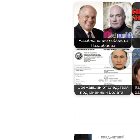
Раз­об­ла­че­ние лоб­би­ста
Назарбаева
​​Сбе­жав­ший от след­ствия
Ка
под­чи­нен­ный Болата…
ба
ПРЕДЫДУЩИЙ