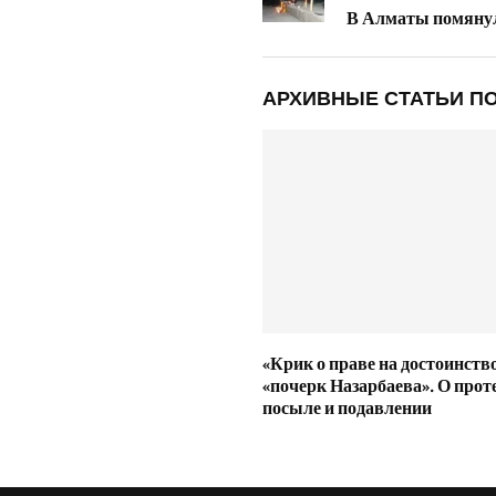
В Алматы помяну
АРХИВНЫЕ СТАТЬИ ПО
«Крик о праве на достоинство
«почерк Назарбаева». О проте
посыле и подавлении