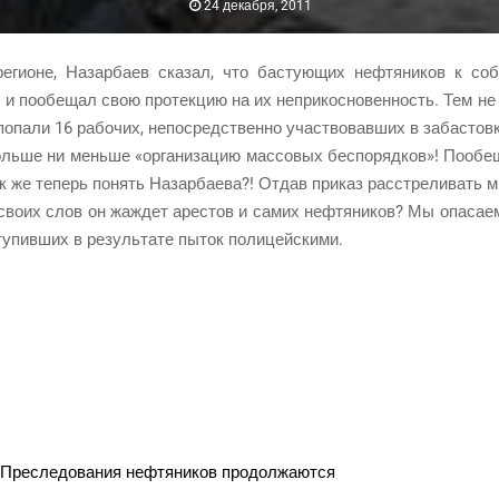
24 декабря, 2011
реги­оне, Назар­ба­ев ска­зал, что басту­ю­щих неф­тя­ни­ков к со
о и пообе­щал свою про­тек­цию на их непри­кос­но­вен­ность. Тем не
попа­ли 16 рабо­чих, непо­сред­ствен­но участ­во­вав­ших в забастов
ь­ше ни мень­ше «орга­ни­за­цию мас­со­вых бес­по­ряд­ков»! Пообе­щ
к же теперь понять Назар­ба­е­ва?! Отдав при­каз рас­стре­ли­вать 
 сво­их слов он жаж­дет аре­стов и самих неф­тя­ни­ков? Мы опа­са­е
ту­пив­ших в резуль­та­те пыток полицейскими.
 Пре­сле­до­ва­ния неф­тя­ни­ков продолжаются