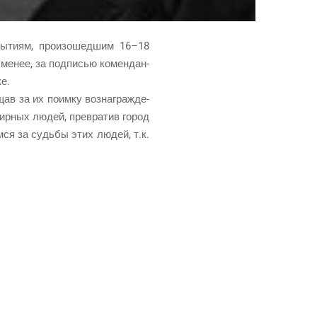
бы­ти­ям, про­изо­шед­шим 16–18
 менее, за под­пи­сью комен­дан­
ке.
ав за их поим­ку воз­на­граж­де­
мир­ных людей, пре­вра­тив город
м­ся за судь­бы этих людей, т.к.