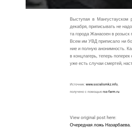
Высту­пая в Ман­гу­ста­ус­ком 
декаб­ря, при­пи­сы­вать не над
та горо­да Жана­о­зен в розыск 
Всем им УВД при­пи­са­ло ни бол
ние и пол­ную ано­ним­ность. Ка
в конц­ла­герь, теперь попе­рек
уже есть слу­чаи смер­тей, нас
Источ­ник:
www.socialismkz.info
,
полу­че­но с помо­щью
rss-farm.ru
View original post here:
Оче­ред­ная ложь Назар­ба­е­ва.