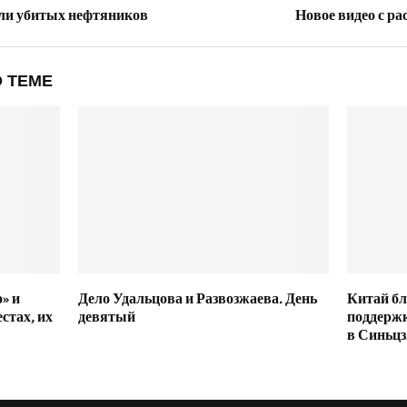
ли убитых нефтяников
Новое видео с р
 ТЕМЕ
» и
Дело Удальцова и Развозжаева. День
Китай бл
стах, их
девятый
поддержк
в Синьцз