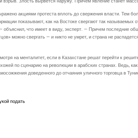
й взрыв. Злость вырвет­ся нару­жу. При­чем явле­ние ста­нет мас
­же­но акци­я­ми про­те­ста вплоть до свер­же­ния вла­сти. Тем бол
­ма­ции пока­зы­ва­ют, как на Восто­ке свер­га­ют так назы­ва­е­мых о
 — объ­яс­нил, что име­ет в виду, экс­перт. — При­чем послед­ние общ
тцов» мож­но свер­гать — и никто не умрет, и стра­на не рас­па­дет­
от­ря на мен­та­ли­тет, если в Казах­стане решат перей­ти к реши­т
охо­жей по сце­на­рию на рево­лю­ции в араб­ских стра­нах. Ведь, как
­со­жже­ния дове­ден­но­го до отча­я­ния улич­но­го тор­гов­ца в Туни­с
рукой подать