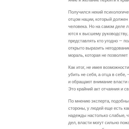
Полу­чил­ся некий пси­хо­ло­ги­ч
отцом нации, кото­рый дол­жен р
чело­ве­ка. Но на самом деле лю
ют­ся к выс­ше­му руко­вод­ству
пред­став­лять кто угод­но — по
откры­то выра­зить него­до­ва­ни
мораль, кото­рая не поз­во­ля­ет 
Как итог, не имея воз­мож­но­ст
убить не себя, а отца в себе, 
и обра­ща­ют вни­ма­ние вла­сти
Это край­ний акт отча­я­ния и св
По мне­нию экс­пер­та, подоб­ны
сто­ро­ны, у людей еще есть
ка
надеж­ды настоль­ко сла­бые, что
дел, вла­сти могут силь­но пожа