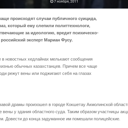
7 ноября, 2011
аще про­ис­хо­дят слу­чаи пуб­лич­но­го суи­ци­да,
аз, кото­рый ему сле­пи­ли полит­тех­но­ло­ги,
ве­ча­ю­щие за идео­ло­гию, вре­дит пси­хи­че­ско­
т рос­сий­ский экс­перт Мари­ан Фусу.
 в новост­ных хед­лай­нах мель­ка­ют сооб­ще­ния
с жиз­нью обыч­ных казах­стан­цев. При­чем все чаще
люди режут вены или под­жи­га­ют себя на гла­зах
а­вой дра­мы про­изо­шел в горо­де Кок­ше­тау Акмо­лин­ской обла­
ебе вены у зда­ния област­но­го суда. Таким обра­зом участ­ни­цы акц
жьям. Дове­сти до кон­ца заду­ман­ное им поме­ша­ли полицейские.