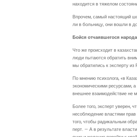
нахо­дит­ся в тяже­лом состо­я­
Впро­чем, самый насто­я­щий шок
ли в боль­ни­цу, они вошли в д
Бой­ся отча­яв­ше­го­ся народа
Что же про­ис­хо­дит в казах­ст
люди пыта­ют­ся обра­тить вни­
мы обра­ти­лись к экс­пер­ту из Р
По мне­нию пси­хо­ло­га, «в Каза
эко­но­ми­че­ски­ми ресур­са­ми
внеш­нее вза­и­мо­дей­ствие не
Более того, экс­перт уве­рен, что
несо­блю­де­ние вла­стя­ми прав
того, что­бы ради­каль­ным обра
перт. — А в резуль­та­те вла­ст
я­ние и жела­ние перей­ти к кр