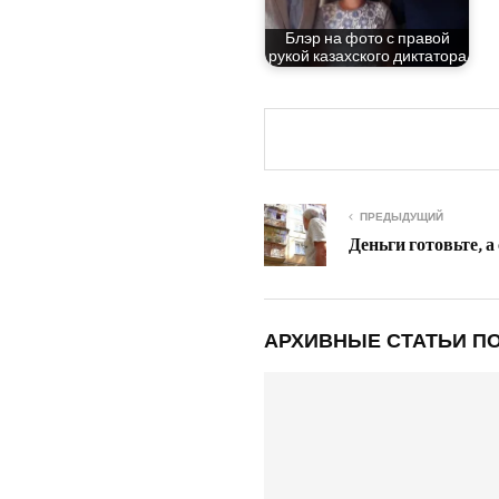
Блэр на фото с пра­вой
рукой казах­ско­го диктатора
ПРЕДЫДУЩИЙ
Деньги готовьте, а
АРХИВНЫЕ СТАТЬИ ПО