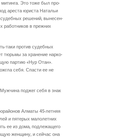
я митин­га. Это тоже был про­
под
аре­ста юри­ста Ната­льи
ех судеб­ных реше­ний, выне­сен­
ых работ­ни­ков в преж­них
ть-таки
про­тив судеб­ных
т тюрь­мы за хра­не­ние нар­ко­
вя­щую пар­тию «Нур Отан».
о­жгла себя. Спа­сти ее не
. Муж­чи­на под­жег себя в знак
о­рай­о­нов Алма­ты
45-лет­няя
е­лей и пяте­рых мало­лет­них
ть ее из дома, под­ле­жа­ще­го
­щую жен­щи­ну, и сей­час она