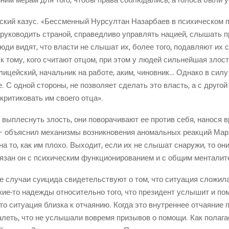
е­ский казус. «Бес­смен­ный Нур­сул­тан Назар­ба­ев в пси­хи­че­ском
уко­во­дить стра­ной, спра­вед­ли­во управ­лять наци­ей, слы­шать пр
ди видят, что вла­сти не слы­шат их, более того, подав­ля­ют их св
, к тому, кого счи­та­ют отцом, при этом у людей силь­ней­шая злос
ли­цей­ский, началь­ник на рабо­те, аким, чинов­ник… Одна­ко в силу 
е. С одной сто­ро­ны, не поз­во­ля­ет сде­лать это власть, а с дру­го
кри­ти­ко­вать им сво­е­го отца».
и выплес­нуть злость, они пово­ра­чи­ва­ют ее про­тив себя, нано­ся
— объ­яс­нил меха­низ­мы воз­ник­но­ве­ния ано­маль­ных реак­ций М
 на то, как им пло­хо. Выхо­дит, если их не слы­шат сна­ру­жи, то о
я­зан он с пси­хи­че­ским функ­ци­о­ни­ро­ва­ни­ем и с общим мен­та­ли
е слу­чаи суи­ци­да сви­де­тель­ству­ют о том, что ситу­а­ция сло­жи
кие-то
надеж­ды отно­си­тель­но того, что пре­зи­дент услы­шит и помо
 ситу­а­ция близ­ка к отча­я­нию. Когда это внут­рен­нее отча­я­ние 
­леть, что не услы­ша­ли вовре­мя при­зы­вов о помо­щи. Как пола­г