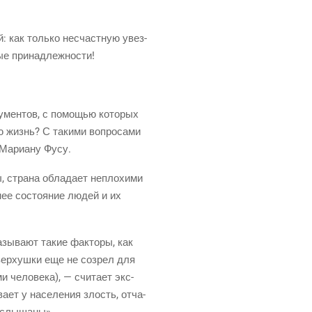
й: как толь­ко несчаст­ную увез­
­ные принадлежности!
у­мен­тов, с помо­щью кото­рых
 жизнь? С таки­ми вопро­са­ми
а Мари­а­ну Фусу.
, стра­на обла­да­ет непло­хи­ми
­нее состо­я­ние людей и их
­зы­ва­ют такие фак­то­ры, как
й вер­хуш­ки еще не созрел для
и чело­ве­ка), — счи­та­ет экс­
а­ет у насе­ле­ния злость, отча­
и услышаны».