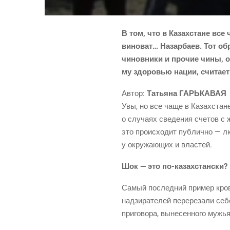
В том, что в Казах­стане все ч
вино­ват… Назар­ба­ев. Тот обр
чинов­ни­ки и про­чие чины, от
му здо­ро­вью нации, счи­та­е
Автор:
Татья­на ГАРЬКАВАЯ
Увы, но все чаще в Казах­стане
о слу­ча­ях све­де­ния сче­тов 
это про­ис­хо­дит пуб­лич­но — 
у окру­жа­ю­щих и властей.
Шок — это
по-казах­стан­ски
?
Самый послед­ний при­мер кро­в
над­зи­ра­те­лей пере­ре­за­ли с
при­го­во­ра, выне­сен­но­го му