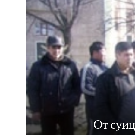
От суиц