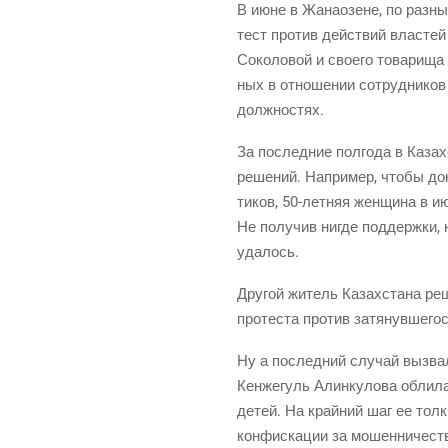
В июне в Жана­о­зене, по раз­ны
тест про­тив дей­ствий вла­стей
Соко­ло­вой и сво­е­го това­ри­щ
ных в отно­ше­нии сотруд­ни­ков 
должностях.
За послед­ние пол­го­да в Казах
реше­ний. Напри­мер, что­бы дока
ти­ков,
50-лет­няя
жен­щи­на в ию
Не полу­чив нигде под­держ­ки, 
удалось.
Дру­гой житель Казах­ста­на реши
про­те­ста про­тив затя­нув­ше­г
Ну а послед­ний слу­чай вызвал
Кен­же­гуль Алин­ку­ло­ва обли­л
детей. На край­ний шаг ее толк­
кон­фис­ка­ции за мошен­ни­че­с