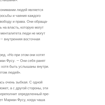
 пони­ма­нии людей явля­ет­ся
ось­бы и чая­ния каж­до­го
о­бо­ду и пра­ва. Они обра­ща­
ть на власть, кото­рую могут
мен­та­ли­те­та люди не могут
й — внут­рен­няя восточ­ная
 вред. «Но при этом они хотят
ари­ан Фусу. — Они себя ранят
ни хотя быть услы­ша­ны внут­ри.
­те­том людей».
­лась очень зыб­кая. С одной
­жет, а с дру­гой сто­ро­ны, эти
пере­пол­нит опре­де­лен­ный пре­
а­ет Мари­ан Фусу, когда чаша