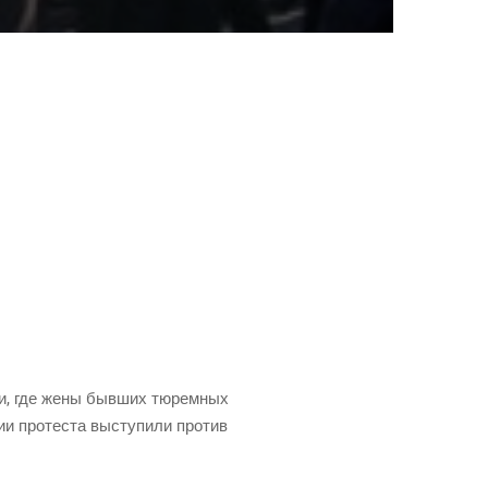
сти, где жены быв­ших тюрем­ных
ии про­те­ста высту­пи­ли про­тив