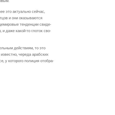
совым.
ее это акту­аль­но сей­час,
тцов и они ока­зы­ва­ют­ся
е­ми­ро­вые тен­ден­ции сви­де­
ся, и даже
какой-то
гло­ток сво­
ель­ным дей­стви­ям, то это
 извест­но, чере­да араб­ских
е, у кото­ро­го поли­ция ото­бра­