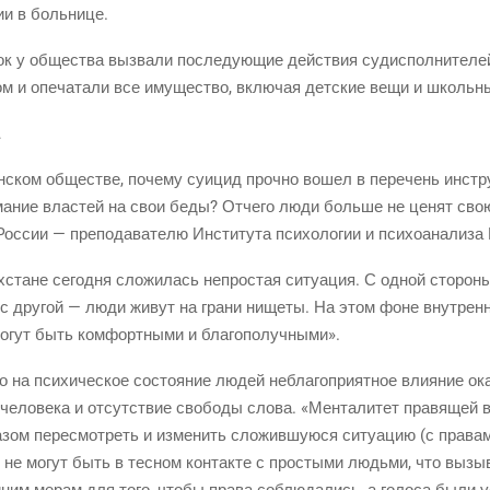
нии в больнице.
 у обще­ства вызва­ли после­ду­ю­щие дей­ствия судис­пол­ни­те­ле
ом и опе­ча­та­ли все иму­ще­ство, вклю­чая дет­ские вещи и школь
ан­ском обще­стве, поче­му суи­цид проч­но вошел в пере­чень инстр
ма­ние вла­стей на свои беды? Отче­го люди боль­ше не ценят свою
ос­сии — пре­по­да­ва­те­лю Инсти­ту­та пси­хо­ло­гии и пси­хо­ана­ли­з
х­стане сего­дня сло­жи­лась непро­стая ситу­а­ция. С одной сто­ро­ны
, а с дру­гой — люди живут на гра­ни нище­ты. На этом фоне внут­рен
 могут быть ком­форт­ны­ми и благополучными».
 на пси­хи­че­ское состо­я­ние людей небла­го­при­ят­ное вли­я­ние ока
 чело­ве­ка и отсут­ствие сво­бо­ды сло­ва. «Мен­та­ли­тет пра­вя­ще
­зом пере­смот­реть и изме­нить сло­жив­шу­ю­ся ситу­а­цию
(с
пра­ва­м
и не могут быть в тес­ном кон­так­те с прос­тыми людь­ми, что вызы­в
ай­ним мерам для того, что­бы пра­ва соблю­да­лись, а голо­са был