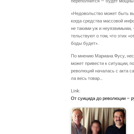
пере­пол­нит­ся — будет мощ­ны
«Недо­воль­ство может быть выра
когда сред­ства мас­со­вой инфор
не таки­ми уж и неуяз­ви­мы­ми,
тель­ству­ют о том, что этих «о
бо­ды будет».
По мне­нию Мари­а­на Фусу, несм
может при­ве­сти к ситу­а­ции, п
рево­лю­ций нача­лась с акта само
ла весь товар…
Link:
От суи­ци­да до рево­лю­ции – 