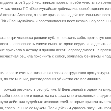
м дан­ным, от 3 до 6 неф­тя­ни­ков поре­за­ли себе живо­ты во вре­м
 — так чле­ны ПФ «Озен­му­най­газ» доби­ва­лись осво­бож­де­ния
из-
а Акжа­на­та Ами­но­ва, а так­же при­зна­ния недей­стви­тель­ны­ми вс
ПФ «Озен­му­най­газ» и вос­ста­нов­ле­ния всех неза­кон­но уво­лен­н
­стане три чело­ве­ка реши­ли пуб­лич­но сжечь себя, про­те­стуя
опя
­зать неви­нов­ность сво­е­го сына, кото­ро­го осу­ди­ли на десять ле
не при­е­ха­ла в Аста­ну и при­шла искать спра­вед­ли­вость в пра­
несчаст­ная реши­ла покон­чить с собой, обли­лась бен­зи­ном и под
л све­сти сче­ты с жиз­нью на гла­зах сотруд­ни­ков про­ку­ра­ту­ры
о­ся, по его мне­нию, рас­сле­до­ва­ния убий­ства его племянника.
 гром­кий резо­нанс в рес­публике. В День зна­ний в одном из мик­р
а себя керо­си­ном и подо­жгла на гла­зах мно­го­чис­лен­ных сви­де­т
ну­ли дей­ствия судеб­ных испол­ни­те­лей, кото­рые при­шли высе­ля
тва, совер­шен­ные ее мужем. Поли­цей­ским уда­лось зату­шить горя