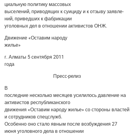
ци­аль­ную поли­ти­ку массовых
высе­ле­ний, при­во­дя­щих к суи­ци­ду и к отзы­ву заяв­ле­
ний, при­вед­ших к фабрикации
уго­лов­ных дел в отно­ше­нии акти­ви­стов ОНЖ.
Дви­же­ние «Оста­вим народу
жилье»
г. Алма­ты 5 сен­тяб­ря 2011
года
Пресс-релиз
В
послед­ние несколь­ко меся­цев уси­ли­лось дав­ле­ние на
акти­ви­стов республиканского
дви­же­ния «Оста­вим наро­ду жилье» со сто­ро­ны вла­стей
и сотруд­ни­ков спецслужб.
Осо­бен­но оно ста­ло явным после воз­буж­де­ния 27
июня уго­лов­но­го дела в отношении