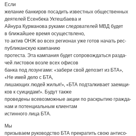
Если
жела­ние бан­ки­ров поса­дить извест­ных обще­ствен­ных
дея­те­лей Есен­бе­ка Уктеш­ба­е­ва и
Айну­ра Кур­ма­но­ва рука­ми сле­до­ва­те­лей МВД будет
в бли­жай­шее вре­мя осуществлено,
то актив ОНЖ во всех реги­о­нах уже готов начать рес­
пуб­ли­кан­скую кампанию
про­те­ста. Эта кам­па­ния будет сопро­вож­дать­ся раз­да­
чей листо­вок воз­ле всех офисов
бан­ка под лозун­га­ми: «забе­ри свой депо­зит из БТА»,
«Не имей дело с БТА,
лиша­ю­щих людей жилья!», «БТА под­тал­ки­ва­ет заем­щи­
ков к суи­ци­дам!». Будут также
про­ве­де­ны все­воз­мож­ные акции по рас­кры­тию граж­да­
нам и потен­ци­аль­ным клиентам
истин­но­го лица БТА.
Мы
при­зы­ва­ем руко­вод­ство БТА пре­кра­тить свою анти­со­