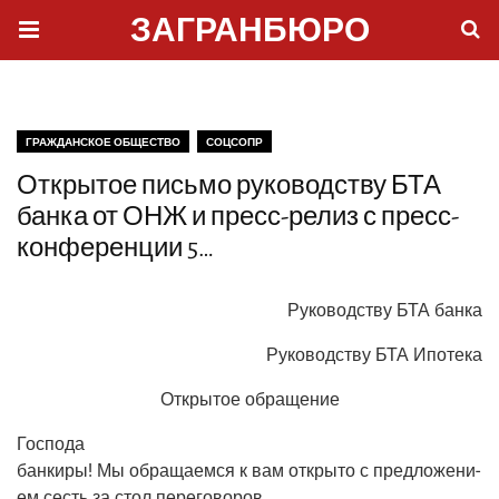
ЗАГРАНБЮРО
ГРАЖДАНСКОЕ ОБЩЕСТВО
СОЦСОПР
Открытое письмо руководству БТА
банка от ОНЖ и пресс-релиз с пресс-
конференции 5…
Руко­вод­ству БТА банка
Руко­вод­ству БТА Ипотека
Откры­тое обращение
Гос­по­да
бан­ки­ры! Мы обра­ща­ем­ся к вам откры­то с пред­ло­же­ни­
ем сесть за стол переговоров,