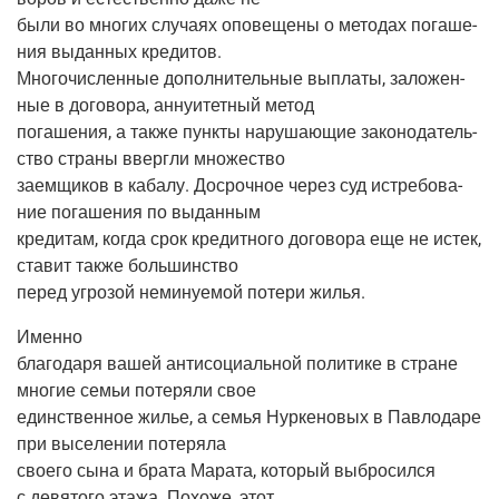
были во мно­гих слу­ча­ях опо­ве­ще­ны о мето­дах пога­ше­
ния выдан­ных кредитов.
Мно­го­чис­лен­ные допол­ни­тель­ные выпла­ты, зало­жен­
ные в дого­во­ра, анну­и­тет­ный метод
пога­ше­ния, а так­же пунк­ты нару­ша­ю­щие зако­но­да­тель­
ство стра­ны вверг­ли множество
заем­щи­ков в каба­лу. Досроч­ное через суд истре­бо­ва­
ние пога­ше­ния по выданным
кре­ди­там, когда срок кре­дит­но­го дого­во­ра еще не истек,
ста­вит так­же большинство
перед угро­зой неми­ну­е­мой поте­ри жилья.
Имен­но
бла­го­да­ря вашей анти­со­ци­аль­ной поли­ти­ке в стране
мно­гие семьи поте­ря­ли свое
един­ствен­ное жилье, а семья Нур­ке­но­вых в Пав­ло­да­ре
при высе­ле­нии потеряла
сво­е­го сына и бра­та Мара­та, кото­рый выбро­сил­ся
с девя­то­го эта­жа. Похо­же, этот