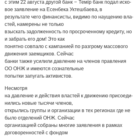
с этим 22 авгу­ста дру­гой банк – Тем
i
р банк подал иско­
вое заяв­ле­ние на Есен­бе­ка Уктеш­ба­е­ва, в
резуль­та­те чего финан­си­сты, види­мо по нау­ще­нию вла­
стей, наме­ре­ны не только
взыс­кать задол­жен­ность по про­сро­чен­но­му кре­ди­ту, но
и забрать его дом! Это как
понят­но сов­па­ло с кам­па­ни­ей по раз­гро­му мас­со­во­го
дви­же­ния заем­щи­ков. Сейчас
бан­ки так­же уси­ли­ли дав­ле­ние на чле­нов прав­ле­ния
ОО ОНЖ и име­ют­ся сознательные
попыт­ки запу­гать активистов.
Несмот­ря
на дав­ле­ние и дей­ствия вла­стей к дви­же­нию при­со­еди­
ни­лись новые тыся­чи членов,
откры­лись груп­пы и орга­ни­за­ции в тех реги­о­нах где не
было отде­ле­ний ОНЖ. Сейчас
орга­ни­за­ци­ей собра­ны мно­гие заяв­ле­ния в рам­ках
дого­во­рен­но­стей с фондом