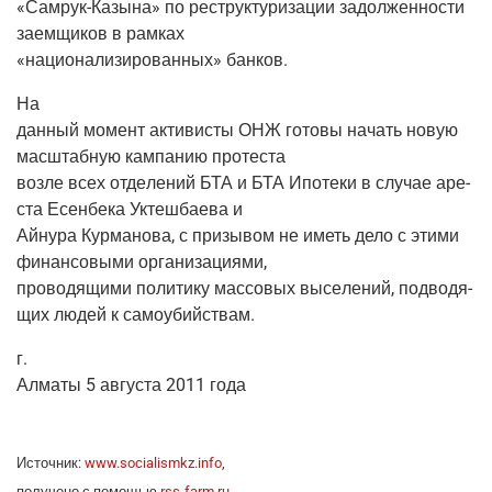
«Самрук-Казы­на» по реструк­ту­ри­за­ции задол­жен­но­сти
заем­щи­ков в рамках
«наци­о­на­ли­зи­ро­ван­ных» банков.
На
дан­ный момент акти­ви­сты ОНЖ гото­вы начать новую
мас­штаб­ную кам­па­нию протеста
воз­ле всех отде­ле­ний БТА и БТА Ипо­те­ки в слу­чае аре­
ста Есен­бе­ка Уктеш­ба­е­ва и
Айну­ра Кур­ма­но­ва, с при­зы­вом не иметь дело с эти­ми
финан­со­вы­ми организациями,
про­во­дя­щи­ми поли­ти­ку мас­со­вых высе­ле­ний, под­во­дя­
щих людей к самоубийствам.
г.
Алма­ты 5 авгу­ста 2011 года
Источ­ник:
www.socialismkz.info
,