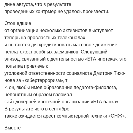
дине авгу­ста, что в результате
про­ве­ден­ных контр­мер не уда­лось произвести.
Ото­шед­шие
от орга­ни­за­ции несколь­ко акти­ви­стов высту­па­ют
теперь на про­власт­ных телеканалах
и пыта­ют­ся дис­кре­ди­ти­ро­вать мас­со­вое дви­же­ние
непла­те­же­спо­соб­ных заем­щи­ков. Следующий
эпи­зод, свя­зан­ный с дея­тель­но­стью «БТА ипо­те­ка», это
попыт­ка при­влечь к
уго­лов­ной ответ­ствен­но­сти соци­а­ли­ста Дмит­рия Тихо­
но­ва за «кибер­тер­ро­ризм», т.
к. он, яко­бы имея обра­зо­ва­ние педа­го­га-фило­ло­га,
непо­нят­ным обра­зом взломал
сайт дочер­ней ипо­теч­ной орга­ни­за­ции «БТА бан­ка».
В резуль­та­те чего в сентябре
так­же ожи­да­ет­ся арест ком­пью­тер­ной тех­ни­ки «ОНЖ».
Вме­сте