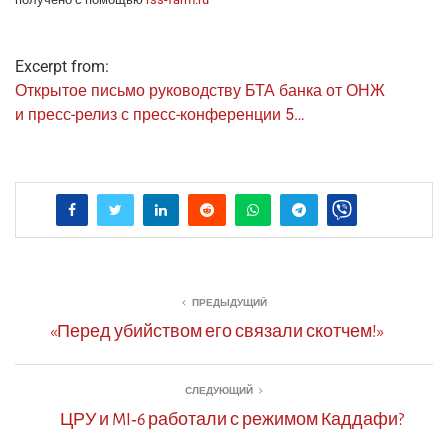
полу­че­но с помо­щью
rss-farm.ru
Excerpt from:
Откры­тое пись­мо руко­вод­ству БТА бан­ка от ОНЖ
и пресс-релиз с пресс-кон­фе­рен­ции 5…
ПРЕДЫДУЩИЙ
«Перед убийством его связали скотчем!»
СЛЕДУЮЩИЙ
ЦРУ и MI‑6 работали с режимом Каддафи?