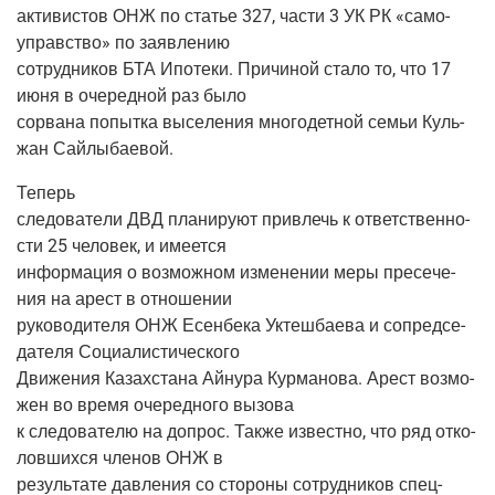
акти­ви­стов ОНЖ по ста­тье 327, части 3 УК РК «само­
управ­ство» по заявлению
сотруд­ни­ков БТА Ипо­те­ки. При­чи­ной ста­ло то, что 17
июня в оче­ред­ной раз было
сорва­на попыт­ка высе­ле­ния мно­го­дет­ной семьи Куль­
жан Сайлыбаевой.
Теперь
сле­до­ва­те­ли ДВД пла­ни­ру­ют при­влечь к ответ­ствен­но­
сти 25 чело­век, и имеется
инфор­ма­ция о воз­мож­ном изме­не­нии меры пре­се­че­
ния на арест в отношении
руко­во­ди­те­ля ОНЖ Есен­бе­ка Уктеш­ба­е­ва и сопред­се­
да­те­ля Социалистического
Дви­же­ния Казах­ста­на Айну­ра Кур­ма­но­ва. Арест воз­мо­
жен во вре­мя оче­ред­но­го вызова
к сле­до­ва­те­лю на допрос. Так­же извест­но, что ряд отко­
лов­ших­ся чле­нов ОНЖ в
резуль­та­те дав­ле­ния со сто­ро­ны сотруд­ни­ков спец­