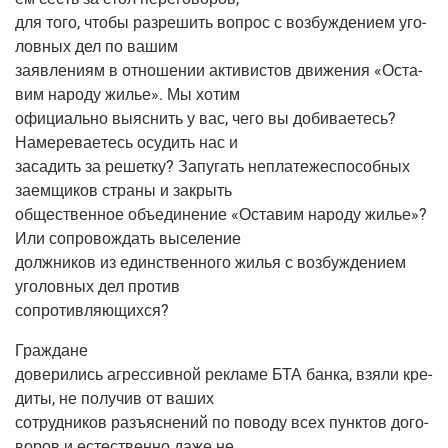
для того, что­бы раз­ре­шить вопрос с воз­буж­де­ни­ем уго­
лов­ных дел по вашим
заяв­ле­ни­ям в отно­ше­нии акти­ви­стов дви­же­ния «Оста­
вим наро­ду жилье». Мы хотим
офи­ци­аль­но выяс­нить у вас, чего вы доби­ва­е­тесь?
Наме­ре­ва­е­тесь осу­дить нас и
заса­дить за решет­ку? Запу­гать непла­те­же­спо­соб­ных
заем­щи­ков стра­ны и закрыть
обще­ствен­ное объ­еди­не­ние «Оста­вим наро­ду жилье»?
Или сопро­вож­дать выселение
долж­ни­ков из един­ствен­но­го жилья с воз­буж­де­ни­ем
уго­лов­ных дел против
сопротивляющихся?
Граж­дане
дове­ри­лись агрес­сив­ной рекла­ме БТА бан­ка, взя­ли кре­
ди­ты, не полу­чив от ваших
сотруд­ни­ков разъ­яс­не­ний по пово­ду всех пунк­тов дого­
во­ров и есте­ствен­но даже не