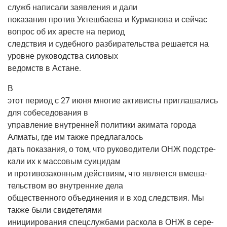
служб напи­са­ли заяв­ле­ния и дали
пока­за­ния про­тив Уктеш­ба­е­ва и Кур­ма­но­ва и сей­час
вопрос об их аре­сте на период
след­ствия и судеб­но­го раз­би­ра­тель­ства реша­ет­ся на
уровне руко­вод­ства силовых
ведомств в Астане.
В
этот пери­од с 27 июня мно­гие акти­ви­сты при­гла­ша­лись
для собе­се­до­ва­ния в
управ­ле­ние внут­рен­ней поли­ти­ки аки­ма­та горо­да
Алма­ты, где им так­же предлагалось
дать пока­за­ния, о том, что руко­во­ди­те­ли ОНЖ под­стре­
ка­ли их к мас­со­вым суицидам
и про­ти­во­за­кон­ным дей­стви­ям, что явля­ет­ся вме­ша­
тель­ством во внут­рен­ние дела
обще­ствен­но­го объ­еди­не­ния и в ход след­ствия. Мы
так­же были свидетелями
ини­ци­и­ро­ва­ния спец­служ­ба­ми рас­ко­ла в ОНЖ в сере­