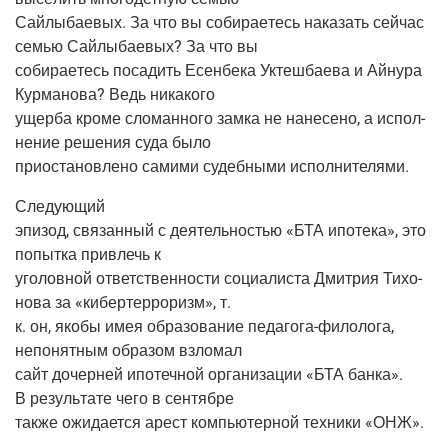
Сай­лы­ба­е­вых. За что вы соби­ра­е­тесь нака­зать сей­час
семью Сай­лы­ба­е­вых? За что вы
соби­ра­е­тесь поса­дить Есен­бе­ка Уктеш­ба­е­ва и Айну­ра
Кур­ма­но­ва? Ведь никакого
ущер­ба кро­ме сло­ман­но­го зам­ка не нане­се­но, а испол­
не­ние реше­ния суда было
при­оста­нов­ле­но сами­ми судеб­ны­ми исполнителями.
Сле­ду­ю­щий
эпи­зод, свя­зан­ный с дея­тель­но­стью «БТА ипо­те­ка», это
попыт­ка при­влечь к
уго­лов­ной ответ­ствен­но­сти соци­а­ли­ста Дмит­рия Тихо­
но­ва за «кибер­тер­ро­ризм», т.
к. он, яко­бы имея обра­зо­ва­ние педа­го­га-фило­ло­га,
непо­нят­ным обра­зом взломал
сайт дочер­ней ипо­теч­ной орга­ни­за­ции «БТА бан­ка».
В резуль­та­те чего в сентябре
так­же ожи­да­ет­ся арест ком­пью­тер­ной тех­ни­ки «ОНЖ».