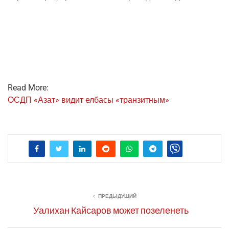
Read More:
ОСДП «Азат» видит елба­сы «тран­зит­ным»
ПРЕДЫДУЩИЙ
Уалихан Кайсаров может позеленеть