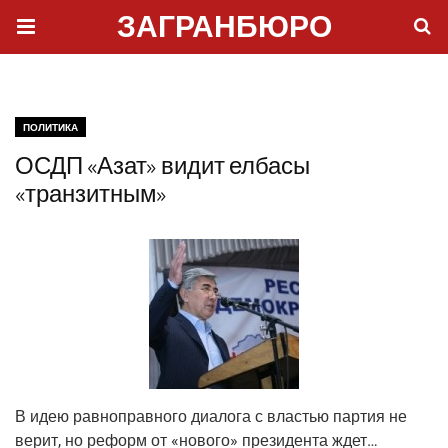
ЗАГРАНБЮРО
ПОЛИТИКА
ОСДП «Азат» видит елбасы
«транзитным»
В идею рав­но­прав­но­го диа­ло­га с вла­стью пар­тия не
верит, но реформ от «ново­го» пре­зи­ден­та ждет…