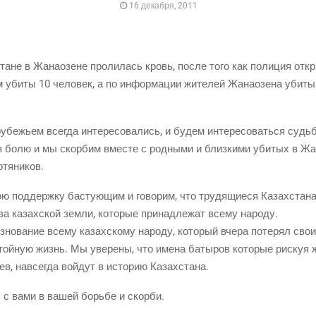
16 декабря, 2011
стане в Жана­о­зене про­ли­лась кровь, после того как поли­ция отк
уби­ты 10 чело­век, а по инфор­ма­ции жите­лей Жана­о­зе­на уби­т
е­жьем все­гда инте­ре­со­ва­лись, и будем инте­ре­со­вать­ся судь­б
 болю и мы скор­бим вме­сте с род­ны­ми и близ­ки­ми уби­тых в Жан
ефтяников.
 под­держ­ку басту­ю­щим и гово­рим, что тру­дя­щи­е­ся Казах­ста­н
а казах­ской зем­ли, кото­рые при­над­ле­жат все­му народу.
­но­ва­ние все­му казах­ско­му наро­ду, кото­рый вче­ра поте­рял сво
стой­ную жизнь. Мы уве­ре­ны, что име­на баты­ров кото­рые рискуя 
ев, навсе­гда вой­дут в исто­рию Казахстана.
мы с вами в вашей борь­бе и скорби.