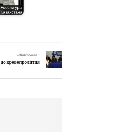
у Рос­сии ура­
и Казахстана
СЛЕДУЮЩИЙ
 до кровопролития