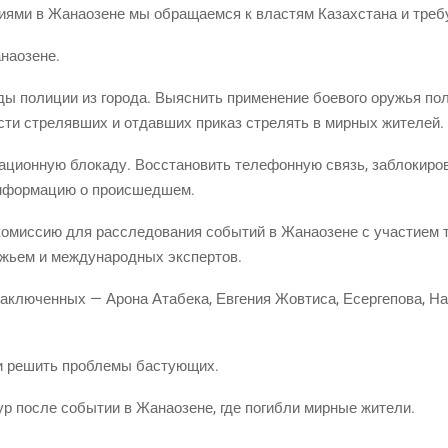
­ти­я­ми в Жана­о­зене мы обра­ща­ем­ся к вла­стям Казах­ста­на и тре
анаозене.
­ды поли­ции из горо­да. Выяс­нить при­ме­не­ние бое­во­го ору­жья пол
­сти стре­ляв­ших и отдав­ших при­каз стре­лять в мир­ных жителей.
­ци­он­ную бло­ка­ду. Вос­ста­но­вить теле­фон­ную связь, забло­ки­ро
инфор­ма­цию о происшедшем.
омис­сию для рас­сле­до­ва­ния собы­тий в Жана­о­зене с уча­сти­ем та
е­жьем и меж­ду­на­род­ных экспертов.
заклю­чен­ных — Аро­на Ата­бе­ка, Евге­ния Жовти­са, Есер­ге­по­ва, Н
в и решить про­бле­мы бастующих.
ур после собы­тии в Жана­о­зене, где погиб­ли мир­ные жители.