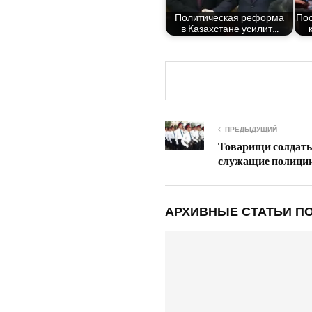
Поли­ти­че­ская рефор­ма
Пос
в Казах­стане усилит…
ПРЕДЫДУЩИЙ
Товарищи солдат
служащие полици
АРХИВНЫЕ СТАТЬИ ПО