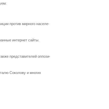
буем:
и­ции про­тив мир­но­го насе­ле­
­ван­ные интер­нет сай­ты.
к­же пред­ста­ви­те­лей оппо­зи­
ата­лю Соко­ло­ву и мно­гих