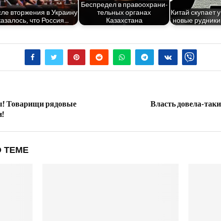
Бес­пре­дел в пра­во­охра­ни­
ле втор­же­ния в Укра­и­ну
тель­ных орга­нах
Китай ску­па­ет 
каза­лось, что Россия…
Казахстана
но­вые руд­ни­к
ы! Товарищи рядовые
Власть довела-таки
и!
 ТЕМЕ