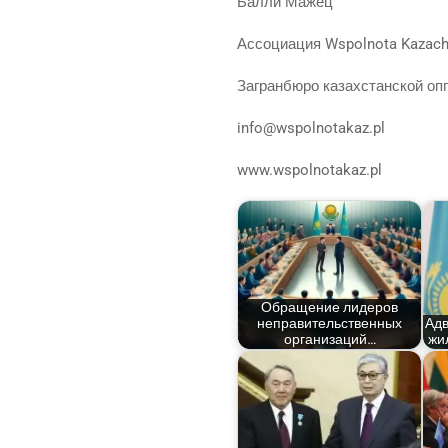
Бал­ли Мажец
Ассо­ци­а­ция Wspolnota Kazac
Загран­бю­ро казах­стан­ской о
info@wspolnotakaz.pl
www.wspolnotakaz.pl
Обра­ще­ние лиде­ров
непра­ви­тель­ствен­ных
Адв
организаций…
жил