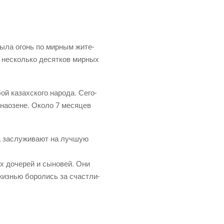
ры­ла огонь по мир­ным жите­
ы несколь­ко десят­ков мир­ных
ой казах­ско­го наро­да. Сего­
а­о­зене. Око­ло 7 меся­цев
а заслу­жи­ва­ют на луч­шую
­их доче­рей и сыно­вей. Они
жиз­нью боро­лись за счаст­ли­