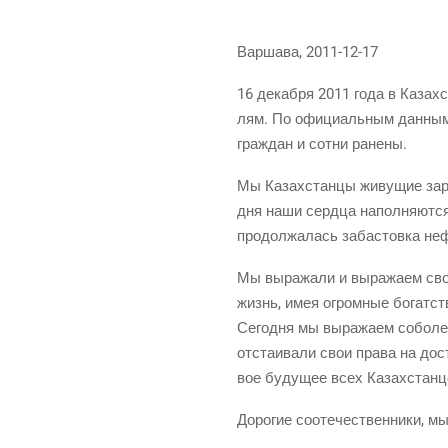
Вар­ша­ва, 2011-12-17
16 декаб­ря 2011 года в Казах­
лям. По офи­ци­аль­ным дан­ным 
граж­дан и сот­ни ранены.
Мы Казах­стан­цы живу­щие зару­б
дня наши серд­ца напол­ня­ют­ся
про­дол­жа­лась заба­стов­ка н
Мы выра­жа­ли и выра­жа­ем свою
жизнь, имея огром­ные богат­ств
Сего­дня мы выра­жа­ем собо­лез
отста­и­ва­ли свои пра­ва на до
вое буду­щее всех Казах­стан­ц
Доро­гие сооте­че­ствен­ни­ки, 