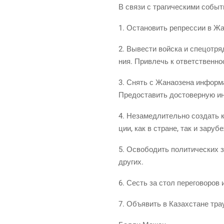
В свя­зи с тра­ги­че­ски­ми собы
1. Оста­но­вить репрес­сии в Ж
2. Выве­сти вой­ска и спец­от­ря
ния. При­влечь к ответ­ствен­но
3. Снять с Жана­о­зе­на инфор­ма
Предо­ста­вить досто­вер­ную 
4. Неза­мед­ли­тель­но создать к
ции, как в стране, так и зару­б
5. Осво­бо­дить поли­ти­че­ских 
других.
6. Сесть за стол пере­го­во­ро
7. Объ­явить в Казах­стане тра­