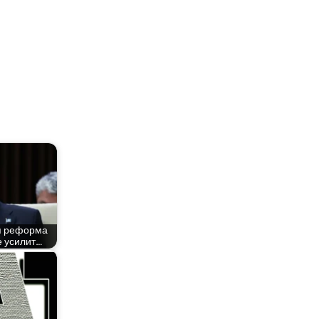
ая рефор­ма
е усилит…