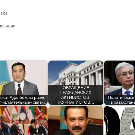
hska
ппозиции.
ОБРАЩЕНИЕ
ГРАЖДАНСКИХ
о­кат Адил­бе­ко­ва раз­ло­
АКТИВИСТОВ,
Поли­ти­че­ск
 «вли­я­тель­ные» связи…
ЖУРНАЛИСТОВ,…
в Казах­стан