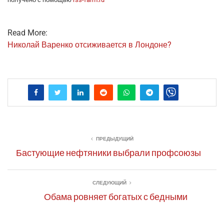
Read More:
Нико­лай Варен­ко отси­жи­ва­ет­ся в Лондоне?
ПРЕДЫДУЩИЙ
Бастующие нефтяники выбрали профсоюзы
СЛЕДУЮЩИЙ
Обама ровняет богатых с бедными