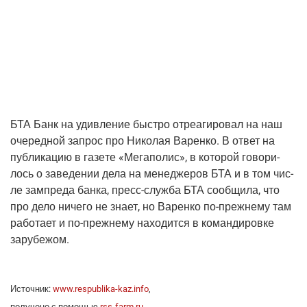
БТА Банк на удив­ле­ние быст­ро отре­а­ги­ро­вал на наш
оче­ред­ной запрос про Нико­лая Варен­ко. В ответ на
пуб­ли­ка­цию в газе­те «Мега­по­лис», в кото­рой гово­ри­
лось о заве­де­нии дела на мене­дже­ров БТА и в том чис­
ле зам­пре­да бан­ка, пресс-служ­ба БТА сооб­щи­ла, что
про дело ниче­го не зна­ет, но Варен­ко по-преж­не­му там
рабо­та­ет и по-преж­не­му нахо­дит­ся в коман­ди­ров­ке
зарубежом.
Источ­ник:
www.respublika-kaz.info
,
полу­че­но с помо­щью
rss-farm.ru