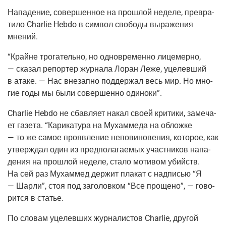
Напа­де­ние, совер­шен­ное на про­шлой неде­ле, пре­вра­
ти­ло Charlie Hebdo в сим­вол сво­бо­ды выра­же­ния
мнений.
“Крайне тро­га­тель­но, но одно­вре­мен­но лице­мер­но,
— ска­зал репор­тер жур­на­ла Лоран Леже, уце­лев­ший
в ата­ке. — Нас вне­зап­но под­дер­жал весь мир. Но мно­
гие годы мы были совер­шен­но одиноки”.
Charlie Hebdo не сбав­ля­ет накал сво­ей кри­ти­ки, заме­ча­
ет газе­та. “Кари­ка­ту­ра на Мухам­ме­да на облож­ке
— то же самое про­яв­ле­ние непо­ви­но­ве­ния, кото­рое, как
утвер­ждал один из пред­по­ла­га­е­мых участ­ни­ков напа­
де­ния на про­шлой неде­ле, ста­ло моти­вом убийств.
На сей раз Мухам­мед дер­жит пла­кат с над­пи­сью “Я
— Шар­ли”, стоя под заго­лов­ком “Все про­ще­но”, — гово­
рит­ся в статье.
По сло­вам уце­лев­ших жур­на­ли­стов Charlie, дру­гой