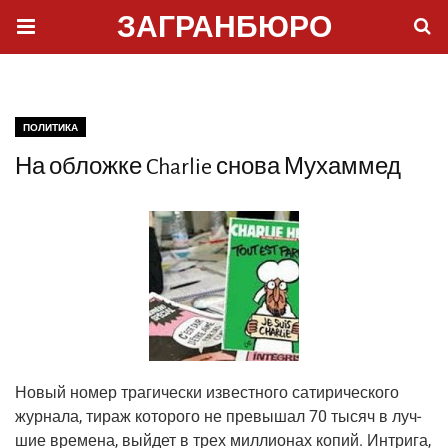
ЗАГРАНБЮРО
ПОЛИТИКА
На обложке Charlie снова Мухаммед
Новый номер тра­ги­че­ски извест­но­го сати­ри­че­ско­го
жур­на­ла, тираж кото­ро­го не пре­вы­шал 70 тысяч в луч­
шие вре­ме­на, вый­дет в трех мил­ли­о­нах копий. Интри­га,