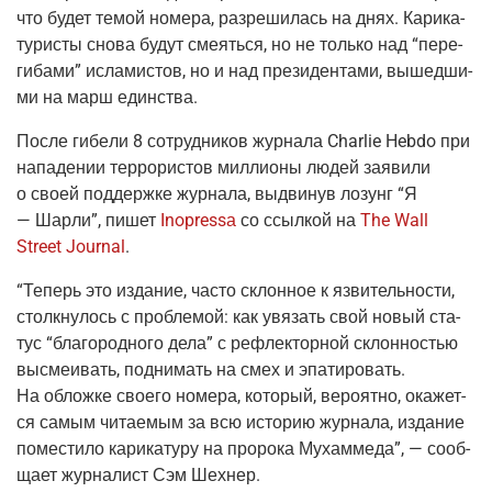
что будет темой номе­ра, раз­ре­ши­лась на днях. Кари­ка­
ту­ри­сты сно­ва будут сме­ять­ся, но не толь­ко над “пере­
ги­ба­ми” исла­ми­стов, но и над пре­зи­ден­та­ми, вышед­ши­
ми на марш единства.
После гибе­ли 8 сотруд­ни­ков жур­на­ла Charlie Hebdo при
напа­де­нии тер­ро­ри­стов мил­ли­о­ны людей заяви­ли
о сво­ей под­держ­ке жур­на­ла, выдви­нув лозунг “Я
— Шар­ли”, пишет
Inopressа
со ссыл­кой на
The Wall
Street Journal
.
“Теперь это изда­ние, часто склон­ное к язви­тель­но­сти,
столк­ну­лось с про­бле­мой: как увя­зать свой новый ста­
тус “бла­го­род­но­го дела” с рефлек­тор­ной склон­но­стью
высме­и­вать, под­ни­мать на смех и эпа­ти­ро­вать.
На облож­ке сво­е­го номе­ра, кото­рый, веро­ят­но, ока­жет­
ся самым чита­е­мым за всю исто­рию жур­на­ла, изда­ние
поме­сти­ло кари­ка­ту­ру на про­ро­ка Мухам­ме­да”, — сооб­
ща­ет жур­на­лист Сэм Шехнер.