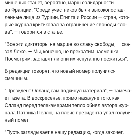
мише­нью ста­нет, веро­ят­но, марш соли­дар­но­сти
во Фран­ции. “Сре­ди участ­ни­ков были высо­ко­по­став­
лен­ные лица из Тур­ции, Егип­та и Рос­сии — стран, кото­
рые жур­нал кри­ти­ко­вал за огра­ни­че­ние сво­бо­ды сло­
ва”, — гово­рит­ся в статье.
“Все эти дик­та­то­ры на мар­ше во сла­ву сво­бо­ды, — ска­
зал Леже. — Мы, конеч­но, не пре­кра­тим насмеш­ки.
Посмот­рим, заста­вят ли они их испу­ган­но поежиться”.
В редак­ции гово­рят, что новый номер полу­чил­ся
смешным.
“Пре­зи­дент Олланд сам под­ки­нул мате­ри­ал”, — заме­ча­
ет газе­та. В вос­кре­се­нье, пря­мо нака­нуне того, как
Олланд перед теле­ка­ме­ра­ми теп­ло обнял авто­ра жур­
на­ла Пат­ри­ка Пел­лю, на пле­чо пре­зи­ден­та упал голу­би­
ный помет.
“Пусть загля­ды­ва­ет в нашу редак­цию, когда захо­чет,