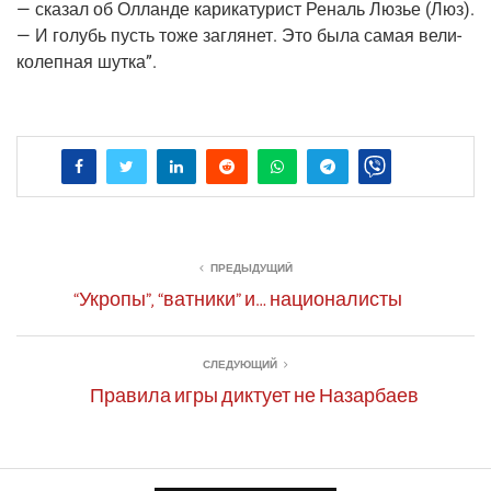
— ска­зал об Оллан­де кари­ка­ту­рист Реналь Люзье (Люз).
— И голубь пусть тоже загля­нет. Это была самая вели­
ко­леп­ная шутка”.
ПРЕДЫДУЩИЙ
“Укропы”, “ватники” и… националисты
СЛЕДУЮЩИЙ
Правила игры диктует не Назарбаев