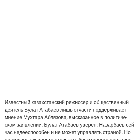
Извест­ный казах­стан­ский режис­сер и обще­ствен­ный
дея­тель Булат Ата­ба­ев лишь отча­сти под­дер­жи­ва­ет
мне­ние Мух­та­ра Абля­зо­ва, выска­зан­ное в поли­ти­че­
ском заяв­ле­нии. Булат Ата­ба­ев уве­рен: Назар­ба­ев сей­
час недее­спо­со­бен и не может управ­лять стра­ной. Но
не жела­ет так про­сто отпус­кать бес­смен­но­го пре­зи­ден­