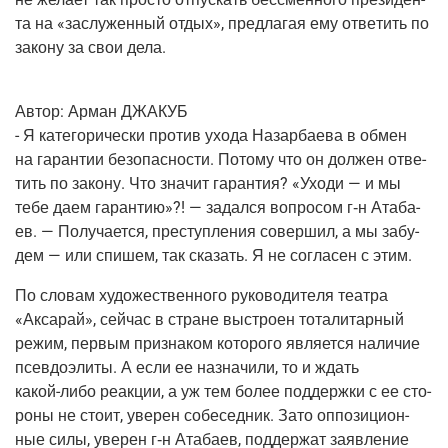
та на «заслу­жен­ный отдых», пред­ла­гая ему отве­тить по
зако­ну за свои дела.
Автор:
Арман ДЖАКУБ
- Я кате­го­ри­че­ски про­тив ухо­да Назар­ба­е­ва в обмен
на гаран­тии без­опас­но­сти. Пото­му что он дол­жен отве­
тить по зако­ну. Что зна­чит гаран­тия? «Ухо­ди — и мы
тебе даем гаран­тию»?! — задал­ся вопро­сом
г‑н
Ата­ба­
ев. — Полу­ча­ет­ся, пре­ступ­ле­ния совер­шил, а мы забу­
дем — или спи­шем, так ска­зать. Я не согла­сен с этим.
По сло­вам худо­же­ствен­но­го руко­во­ди­те­ля теат­ра
«Акса­рай», сей­час в стране выстро­ен тота­ли­тар­ный
режим, пер­вым при­зна­ком кото­ро­го явля­ет­ся нали­чие
псев­до­э­ли­ты. А если ее назна­чи­ли, то и ждать
какой-либо
реак­ции, а уж тем более под­держ­ки с ее сто­
ро­ны не сто­ит, уве­рен собе­сед­ник. Зато оппо­зи­ци­он­
ные силы, уве­рен
г‑н
Ата­ба­ев, под­дер­жат заяв­ле­ние