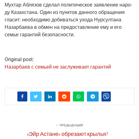
Мух­тар Абля­зов сде­лал поли­ти­че­ское заяв­ле­ние наро­
ду Казах­ста­на. Один из пунк­тов дан­но­го обра­ще­ния
гла­сит: необ­хо­ди­мо доби­вать­ся ухо­да Нур­сул­та­на
Назар­ба­е­ва в обмен на предо­став­ле­ние ему и его
семье гаран­тий безопасности.
Original post:
Назар­ба­ев с семьей не заслу­жи­ва­ет гарантий
ПРЕДЫДУЩИЙ
«Эйр Астане» обрезают крылья?