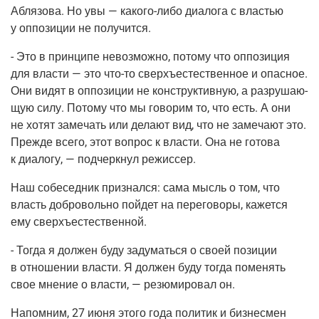
Абля­зо­ва. Но увы —
како­го-либо
диа­ло­га с вла­стью
у оппо­зи­ции не получится.
- Это в прин­ци­пе невоз­мож­но, пото­му что оппо­зи­ция
для вла­сти — это
что-то
сверхъ­есте­ствен­ное и опас­ное.
Они видят в оппо­зи­ции не кон­струк­тив­ную, а раз­ру­ша­ю­
щую силу. Пото­му что мы гово­рим то, что есть. А они
не хотят заме­чать или дела­ют вид, что не заме­ча­ют это.
Преж­де все­го, этот вопрос к вла­сти. Она не гото­ва
к диа­ло­гу, — под­черк­нул режиссер.
Наш собе­сед­ник при­знал­ся: сама мысль о том, что
власть доб­ро­воль­но пой­дет на пере­го­во­ры, кажет­ся
ему сверхъестественной.
- Тогда я дол­жен буду заду­мать­ся о сво­ей пози­ции
в отно­ше­нии вла­сти. Я дол­жен буду тогда поме­нять
свое мне­ние о вла­сти, — резю­ми­ро­вал он.
Напом­ним, 27 июня это­го года поли­тик и биз­нес­мен