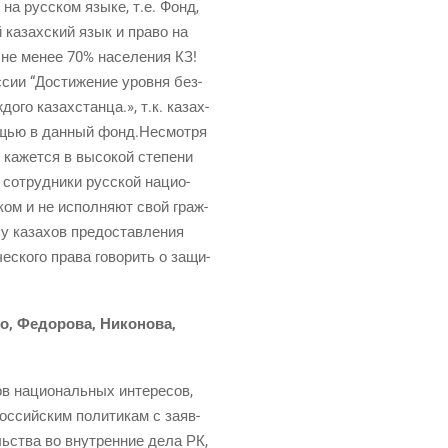
 на рус­ском язы­ке, т.е. Фонд,
й казах­ский язык и пра­во на
го не менее 70% насе­ле­ния КЗ!
­сии “Дости­же­ние уров­ня без­
о­го казах­стан­ца.», т.к. казах­
мо­щью в дан­ный фонд.Несмотря
 кажет­ся в высо­кой сте­пе­ни
 сотруд­ни­ки рус­ской наци­о­
­ком и не испол­ня­ют свой граж­
 у каза­хов предо­став­ле­ния
е­ско­го пра­ва гово­рить о защи­
о, Федо­ро­ва, Нико­но­ва,
в наци­о­наль­ных инте­ре­сов,
ос­сий­ским поли­ти­кам с заяв­
ль­ства во внут­рен­ние дела РК,