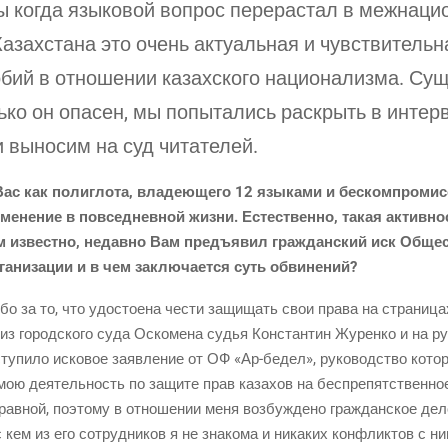
ы когда язы­ко­вой вопрос пере­рас­тал в меж­на­ци­
 Казах­ста­на это очень акту­аль­ная и чув­стви­тель­
ий в отно­ше­нии казах­ско­го наци­о­на­лиз­ма. Сущ
ь­ко он опа­сен, мы попы­та­лись рас­крыть в интер
и выно­сим на суд читателей.
с как поли­гло­та, вла­де­ю­ще­го 12 язы­ка­ми и бес­ком­про­мисс
и­ме­не­ние в повсе­днев­ной жиз­ни. Есте­ствен­но, такая актив­
м извест­но, недав­но Вам предъ­явил граж­дан­ский иск Обще
а­ни­за­ции и в чем заклю­ча­ет­ся суть обвинений?
­бо за то, что удо­сто­е­на чести защи­щать свои пра­ва на стра­ни­ц
из город­ско­го суда Оско­ме­на судья Кон­стан­тин Журен­ко и на рус
у­пи­ло иско­вое заяв­ле­ние от ОФ «Ар-бедел», руко­вод­ство кото­ро
мою дея­тель­ность по защи­те прав каза­хов на бес­пре­пят­ствен­но
прав­ной, поэто­му в отно­ше­нии меня воз­буж­де­но граж­дан­ское де
 с кем из его сотруд­ни­ков я не зна­ко­ма и ника­ких кон­флик­тов с 