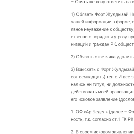
– Опять же хочу отве­тить на в
1) Обя­зать Форт Жул­ды­зай Наза
ча­щей инфор­ма­ции в фор­ме, о
явное неува­же­ние к обще­ству,
ствен­но­го поряд­ка и угро­зу п
ни­за­ций и граж­дан РК, обще­с
2) Обя­зать ответ­чи­ка уда­лит
3) Взыс­кать с Форт Жул­ды­зай 
сот сем­на­дцать) тенге.И все 
на­лись ни титул, ни долж­ност
дей­ство­вать моей пра­во­за­щи
его иско­вое заяв­ле­ние (дослов
1. ОФ «Ар-Бедел» (далее – Фонд
ность, т.к. соглас­но ст.1 ГК РК 
2. В сво­ем иско­вом заяв­ле­ни