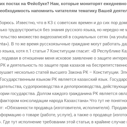
их постах на Фейс­бу­ке? Нам, кото­рые мони­то­рят еже­днев­но с
необ­хо­ди­мость напом­нить чита­те­лям тема­ти­ку Вашей деят
орюсь. Извест­но, что в КЗ с совет­ских вре­мен и до сих пор доми­
­ко тру­до­устро­ить­ся без зна­ния рус­ско­го язы­ка, но неред­ко не
тель­ство мно­же­ство видео­за­пи­сей в соци­аль­ных сетях (на youtu
hunta»). В то же вре­мя рус­ско­языч­ные граж­дане могут рабо­тать да
о язы­ка, хотя п.1 ста­тьи 7 Кон­сти­ту­ции гла­сит: «В Рес­пуб­ли­ке 
, пода­вая в отно­ше­нии меня иско­вое заяв­ле­ние о защи­те инте­ре­
 РК и дея­тель­ность по защи­те прав каза­хов на бес­пре­пят­ствен­н
­ша­ет несколь­ко ста­тей выс­ше­го Зако­на РК – Кон­сти­ту­ции. Эл
«Госу­дар­ствен­ным язы­ком РК явля­ет­ся казах­ский язык. Госу­дар
о­да­тель­ства, судо­про­из­вод­ства и дело­про­из­вод­ства, дей­ству­
о­рии госу­дар­ства. Дол­гом каж­до­го граж­да­ни­на РК явля­ет­ся овл
фак­то­ром кон­со­ли­да­ции наро­да Казахстана».Что тут не понят­но­
: «Обя­зан­но­сти про­дав­ца (изго­то­ви­те­ля, испол­ни­те­ля). Про­да­в
ор­ма­цию о това­ре (рабо­те, услу­ге), а так­же о про­дав­це (изго­то­в
. Где тут испол­не­ние тре­бо­ва­нии этой ста­тьи, в край­ине слу­ча