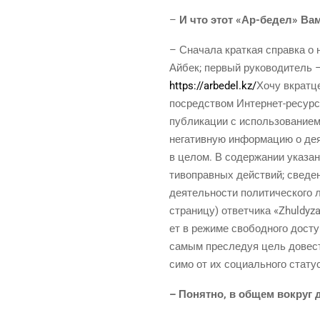
–
И что этот «Ар-бедел» Ва
– Сна­ча­ла крат­кая справ­ка о
Айбек; пер­вый руко­во­ди­тель 
https://arbedel.kz/
Хочу вкрат­ц
посред­ством Интер­нет-ресур­со
пуб­ли­ка­ции с исполь­зо­ва­ни­
нега­тив­ную инфор­ма­цию о дея­
в целом. В содер­жа­нии ука­зан­
ти­во­прав­ных дей­ствий; све­де­
дея­тель­но­сти поли­ти­че­ско­го
стра­ни­цу) ответ­чи­ка «Zhuldyz
ет в режи­ме сво­бод­но­го дост
самым пре­сле­дуя цель дове­сти
си­мо от их соци­аль­но­го ста­ту
– Понят­но, в общем вокруг д