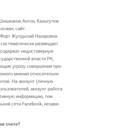
Шиш­ка­нов Антон, Казыг­у­лов
ос­ман; сайт:
 Форт Жул­ды­зай Наза­ров­на
сте­ма­ти­че­ски раз­ме­ща­ет
е содер­жат недо­сто­вер­ную
су­дар­ствен­ной вла­сти РК,
­ю­щие угро­зу совер­ше­ния про­
н­но­го мне­ния отно­си­тель­но
 целом. На акка­унт (лич­ную
ь­зо­ва­те­лей, акка­унт рабо­та­
к­тив­ную инфор­ма­цию, тем
ль­ной сети Facebook, неза­ви­
ном счете?