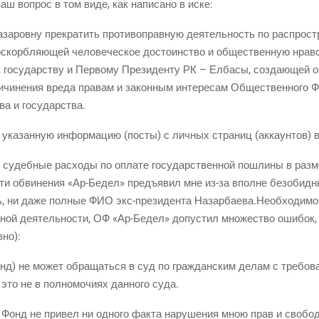
аш вопрос в том виде, как напи­са­но в иске:
­ров­ну пре­кра­тить про­ти­во­прав­ную дея­тель­ность по рас­про­ст
скорб­ля­ю­щей чело­ве­че­ское досто­ин­ство и обще­ствен­ную нрав­
 госу­дар­ству и Пер­во­му Пре­зи­ден­ту РК – Елба­сы, созда­ю­щей 
ри­чи­не­ния вре­да пра­вам и закон­ным инте­ре­сам Обще­ствен­но­го 
тва и государства.
ь ука­зан­ную инфор­ма­цию (посты) с лич­ных стра­ниц (акка­ун­тов)
судеб­ные рас­хо­ды по опла­те госу­дар­ствен­ной пошли­ны в раз­м
эти обви­не­ния «Ар-Бедел» предъ­явил мне из-за вполне без­обид­н
ь, ни даже пол­ные ФИО экс-пре­зи­ден­та Назарбаева.Необходимо о
т­ной дея­тель­но­сти, ОФ «Ар-Бедел» допу­стил мно­же­ство оши­бок, 
­но):
) не может обра­щать­ся в суд по граж­дан­ским делам с тре­бо­ва­
это не в пол­но­мо­чи­ях дан­но­го суда.
и Фонд не при­вел ни одно­го фак­та нару­ше­ния мною прав и сво­бод