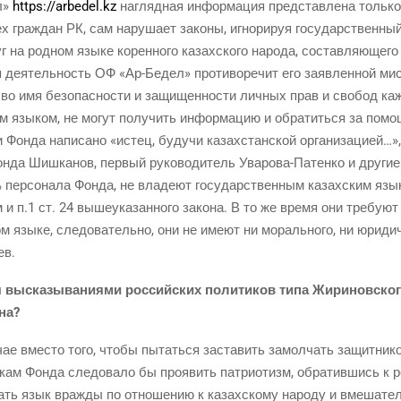
л»
https://arbedel.kz
нагляд­ная инфор­ма­ция пред­став­ле­на толь­ко
х граж­дан РК, сам нару­ша­ет зако­ны, игно­ри­руя госу­дар­ствен­ны
 на род­ном язы­ке корен­но­го казах­ско­го наро­да, состав­ля­ю­ще­
 дея­тель­ность ОФ «Ар-Бедел» про­ти­во­ре­чит его заяв­лен­ной мис
 во имя без­опас­но­сти и защи­щен­но­сти лич­ных прав и сво­бод каж­д
ким язы­ком, не могут полу­чить инфор­ма­цию и обра­тить­ся за по
и Фон­да напи­са­но «истец, будучи казах­стан­ской орга­ни­за­ци­ей…»,
н­да Шиш­ка­нов, пер­вый руко­во­ди­тель Ува­ро­ва-Патен­ко и дру­гие
 пер­со­на­ла Фон­да, не вла­де­ют госу­дар­ствен­ным казах­ским язы
и п.1 ст. 24 выше­ука­зан­но­го зако­на. В то же вре­мя они тре­бу­ют
 язы­ке, сле­до­ва­тель­но, они не име­ют ни мораль­но­го, ни юри­ди­ч
ев.
 выска­зы­ва­ни­я­ми рос­сий­ских поли­ти­ков типа Жири­нов­ско­г
ана?
чае вме­сто того, что­бы пытать­ся заста­вить замол­чать защит­ни­ко
кам Фон­да сле­до­ва­ло бы про­явить пат­ри­о­тизм, обра­тив­шись к р
­вать язык враж­ды по отно­ше­нию к казах­ско­му наро­ду и вме­ша­те