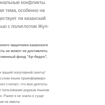
о­наль­ные кон­флик­ты.
ная тема, осо­бен­но на
е­ству­ет ли казах­ский
­вью с поли­гло­том Жул­
­но­го защит­ни­ка казах­ско­го
ность не может не достав­лять
­ствен­ный фонд “Ар-бедел”,
ах вашей попу­ляр­ной газе­ты!
­ском язы­ке про­ин­фор­ми­ро­
­го счи­та­ет, что моя дея­тель­
е поль­зо­ва­ние род­ным язы­ком
ло. Ранее я не зна­ла о суще­
ними не имела.