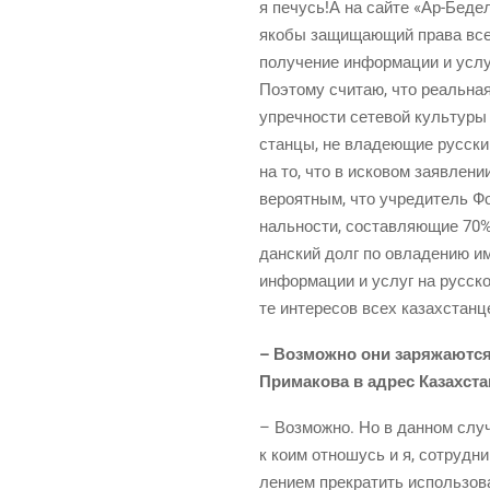
я печусь!А на сай­те «Ар-Беде
яко­бы защи­ща­ю­щий пра­ва все
полу­че­ние инфор­ма­ции и услуг
Поэто­му счи­таю, что реаль­ная
упреч­но­сти сете­вой куль­ту­ры
стан­цы, не вла­де­ю­щие рус­с
на то, что в иско­вом заяв­ле­ни
веро­ят­ным, что учре­ди­тель Фо
наль­но­сти, состав­ля­ю­щие 70%
дан­ский долг по овла­де­нию им 
инфор­ма­ции и услуг на рус­ском
те инте­ре­сов всех казахстанц
– Воз­мож­но они заря­жа­ют­ся
При­ма­ко­ва в адрес Казахст
– Воз­мож­но. Но в дан­ном слу­
к коим отно­шусь и я, сотруд­ни­
ле­ни­ем пре­кра­тить исполь­зо