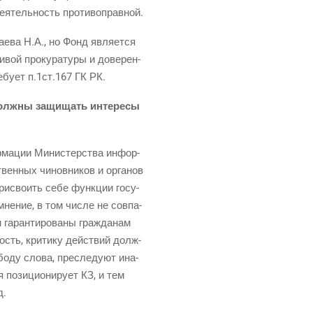
 дея­тель­ность противоправной.
­е­ва Н.А., но Фонд явля­ет­ся
и­вой про­ку­ра­ту­ры и дове­рен­
­бу­ет п.1ст.167 ГК РК.
долж­ны защи­щать инте­ре­сы
р­ма­ции Мини­стер­ства инфор­
ствен­ных чинов­ни­ков и орга­нов
и­сво­ить себе функ­ции госу­
не­ние, в том чис­ле не сов­па­
 гаран­ти­ро­ва­ны граж­да­нам
ость, кри­ти­ку дей­ствий долж­
о­ду сло­ва, пре­сле­ду­ют ина­
 пози­ци­о­ни­ру­ет КЗ, и тем
д.