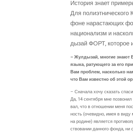
Исто­рия зна­ет при­ме­р
Для поли­эт­ни­че­ско­го
фоне нарас­та­ю­щих фоб
наци­о­на­лизм и наскол
ды­зай ФОРТ, кото­рое 
– Жул­ды­зай, мно­гие зна­ют Ва
язы­ка, рату­ю­ще­го за его пр
Вам про­блем, насколь­ко на
что Вам извест­но об этой орг
– Сна­ча­ла хочу ска­зать спа­си
Да, 14 сен­тяб­ря мне позво­нил 
вал, что в отно­ше­нии меня пост
ность (оче­вид­но, имея в виду 
на родине) явля­ет­ся про­ти­во­
ство­ва­нии дан­но­го фон­да, ни