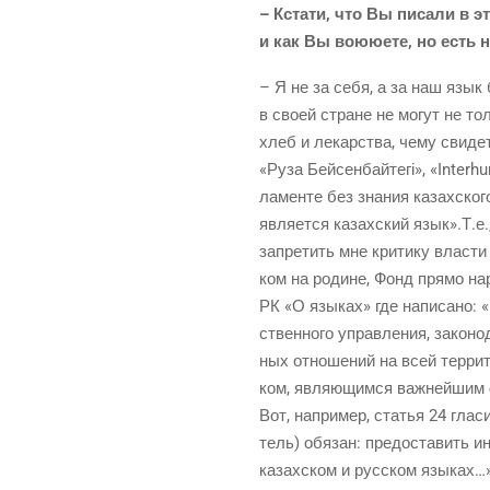
– Кста­ти, что Вы писа­ли в эт
и как Вы вою­ю­е­те, но есть 
– Я не за себя, а за наш язык б
в сво­ей стране не могут не толь
хлеб и лекар­ства, чему сви­де­
«Руза Бей­сен­бай­те­гі», «Inter
ла­мен­те без зна­ния казах­ско­г
явля­ет­ся казах­ский язык».Т.е.
запре­тить мне кри­ти­ку вла­сти
ком на родине, Фонд пря­мо нару
РК «О язы­ках» где напи­са­но: 
ствен­но­го управ­ле­ния, зако­н
ных отно­ше­ний на всей тер­ри­т
ком, явля­ю­щим­ся важ­ней­шим 
Вот, напри­мер, ста­тья 24 гла­сит
тель) обя­зан: предо­ста­вить инф
казах­ском и рус­ском язы­ках…»