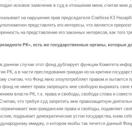
 подал иско­вое заяв­ле­ние в суд в отно­ше­нии меня, счи­тая мою
ка­зы­ва­ет на нару­ше­ния прав пред­се­да­те­ля Сов­беза КЗ Назар­ба
пол­но­мо­чен пред­став­лять его инте­ре­сы, что явля­ет­ся пре­ро­га­т
ен­ность на пред­став­ле­ние его закон­ных инте­ре­сов, как того тре
ре­зи­ден­те РК», есть же госу­дар­ствен­ные орга­ны, кото­рые 
, в дан­ном слу­чае этот фонд дуб­ли­ру­ет функ­ции Коми­те­та инфо
тия РК, а в части пре­сле­до­ва­ния граж­дан из-за кри­ти­ки госу­дар­
 счи­таю, что Фонд явно зло­упо­треб­ля­ет пра­вом и пыта­ет­ся пр
о фонд не име­ет пра­ва запре­щать мне сво­бод­но выра­жать свое м
­ни­ем вла­сти РК, т.к. пра­ва и сво­бо­ды, сво­бо­да сло­ва и сове­сти
.Считаю, что тре­буя суд запре­тить мне пра­во­за­щит­ную дея­тель­н
гра­ни­чи­ва­ет мои граж­дан­ские пра­ва и сво­бо­ды, подав­ля­ет сво­б
с­лие, под­ры­ва­ет демо­кра­ти­че­ские устои госу­дар­ства, коим себя
у­на­род­но­му ими­джу, о кото­ром яко­бы так печет­ся дан­ный Фон