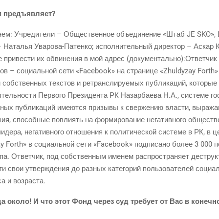
м предъявляет?
 нем: Учре­ди­те­ли – Обще­ствен­ное объ­еди­не­ние «Штаб JE SKO», 
– Ната­лья Ува­ро­ва-Патен­ко; испол­ни­тель­ный дирек­тор – Аскар К
е при­ве­сти их обви­не­ния в мой адрес (документально):Ответчик
в – соци­аль­ной сети «Facebook» на стра­ни­це «Zhuldyzay Forth» си
ем соб­ствен­ных тек­стов и ретранс­ли­ру­е­мых пуб­ли­ка­ций, кото­ры
тель­но­сти Пер­во­го Пре­зи­ден­та РК Назар­ба­е­ва Н.А., систе­ме го
ных пуб­ли­ка­ций име­ют­ся при­зы­вы к свер­же­нию вла­сти, выра­жа
ния, спо­соб­ные повли­ять на фор­ми­ро­ва­ние нега­тив­но­го обще­стве
 лиде­ра, нега­тив­но­го отно­ше­ния к поли­ти­че­ской систе­ме в РК, в
ay Forth» в соци­аль­ной сети «Facebook» под­пи­са­но более 3 000 пол
у­па. Ответ­чик, под соб­ствен­ным име­нем рас­про­стра­ня­ет дестру
 свои утвер­жде­ния до раз­ных кате­го­рий поль­зо­ва­те­лей соци­а
­са и возраста.
а око­ло! И что этот Фонд через суд тре­бу­ет от Вас в конеч­