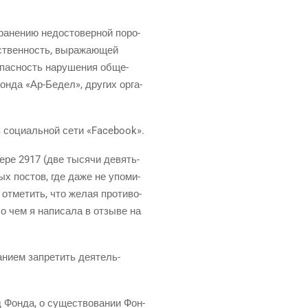
ра­не­нию недо­сто­вер­ной поро­
ствен­ность, выра­жа­ю­щей
опас­ность нару­ше­ния обще­
Фон­да «Ар-Бедел», дру­гих орга­
 в соци­аль­ной сети «Facebook».
е­ре 2917 (две тыся­чи девять­
ых постов, где даже не упо­ми­
тме­тить, что желая про­ти­во­
о чем я напи­са­ла в отзы­ве на
ни­ем запре­тить дея­тель­
 Фон­да, о суще­ство­ва­нии Фон­