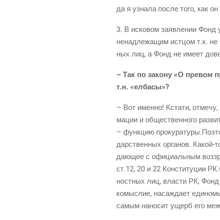
да я узна­ла после того, как он
3. В иско­вом заяв­ле­нии Фонд у
ненад­ле­жа­щим ист­цом т.к. не у
ных лиц, а Фонд не име­ет дове­р
– Так по зако­ну «О пре­вом п
т.н. «елба­сы»?
– Вот имен­но! Кста­ти, отме­чу
ма­ции и обще­ствен­но­го раз­ви­
– функ­цию прокуратуры.Поэтому
дар­ствен­ных орга­нов. Какой-т
да­ю­щее с офи­ци­аль­ным воз­зре
ст.12, 20 и 22 Кон­сти­ту­ции РК
ност­ных лиц, вла­сти РК, Фонд о
ко­мыс­лие, насаж­да­ет еди­но­мы
самым нано­сит ущерб его меж­д