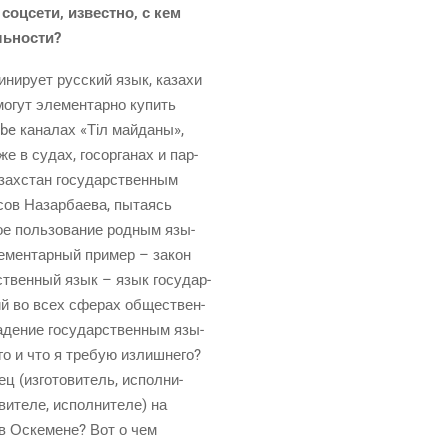
оц­се­ти, извест­но, с кем
ельности?
ни­ру­ет рус­ский язык, каза­хи
 могут эле­мен­тар­но купить
be кана­лах «Тіл май­да­ны»,
же в судах, госор­га­нах и пар­
Казах­стан госу­дар­ствен­ным
сов Назар­ба­е­ва, пыта­ясь
ое поль­зо­ва­ние род­ным язы­
е­мен­тар­ный при­мер – закон
­ствен­ный язык – язык госу­дар­
ю­щий во всех сфе­рах обще­ствен­
а­де­ние госу­дар­ствен­ным язы­
го и что я тре­бую излиш­не­го?
ец (изго­то­ви­тель, испол­ни­
и­те­ле, испол­ни­те­ле) на
е в Оске­мене? Вот о чем