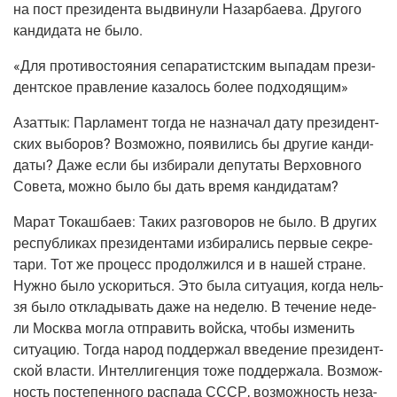
на пост пре­зи­ден­та выдви­ну­ли Назар­ба­е­ва. Дру­го­го
кан­ди­да­та не было.
«Для про­ти­во­сто­я­ния сепа­ра­тист­ским выпа­дам пре­зи­
дент­ское прав­ле­ние каза­лось более подходящим»
Азаттык:
Пар­ла­мент тогда не назна­чал дату пре­зи­дент­
ских выбо­ров? Воз­мож­но, появи­лись бы дру­гие кан­ди­
да­ты? Даже если бы изби­ра­ли депу­та­ты Вер­хов­но­го
Сове­та, мож­но было бы дать вре­мя кандидатам?
Марат Токаш­ба­ев:
Таких раз­го­во­ров не было. В дру­гих
рес­пуб­ли­ках пре­зи­ден­та­ми изби­ра­лись пер­вые сек­ре­
та­ри. Тот же про­цесс про­дол­жил­ся и в нашей стране.
Нуж­но было уско­рить­ся. Это была ситу­а­ция, когда нель­
зя было откла­ды­вать даже на неде­лю. В тече­ние неде­
ли Москва мог­ла отпра­вить вой­ска, что­бы изме­нить
ситу­а­цию. Тогда народ под­дер­жал вве­де­ние пре­зи­дент­
ской вла­сти. Интел­ли­ген­ция тоже под­дер­жа­ла. Воз­мож­
ность посте­пен­но­го рас­па­да СССР, воз­мож­ность неза­