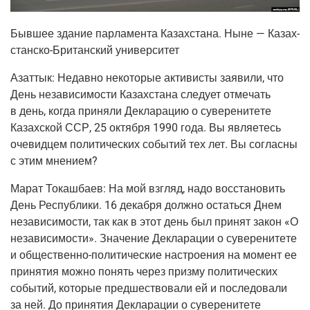
Быв­шее зда­ние пар­ла­мен­та Казах­ста­на. Ныне — Казах­
стан­ско-Бри­тан­ский университет
Азаттык:
Недав­но неко­то­рые акти­ви­сты заяви­ли, что
День неза­ви­си­мо­сти Казах­ста­на сле­ду­ет отме­чать
в день, когда при­ня­ли Декла­ра­цию о суве­ре­ни­те­те
Казах­ской ССР, 25 октяб­ря 1990 года. Вы явля­е­тесь
оче­вид­цем поли­ти­че­ских собы­тий тех лет. Вы соглас­ны
с этим мнением?
Марат Токаш­ба­ев:
На мой взгляд, надо вос­ста­но­вить
День Рес­пуб­ли­ки. 16 декаб­ря долж­но остать­ся Днем
неза­ви­си­мо­сти, так как в этот день был при­нят закон «О
неза­ви­си­мо­сти». Зна­че­ние Декла­ра­ции о суве­ре­ни­те­те
и обще­ствен­но-поли­ти­че­ские настро­е­ния на момент ее
при­ня­тия мож­но понять через приз­му поли­ти­че­ских
собы­тий, кото­рые пред­ше­ство­ва­ли ей и после­до­ва­ли
за ней. До при­ня­тия Декла­ра­ции о суве­ре­ни­те­те