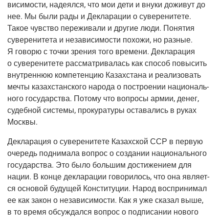
ви­си­мо­сти, наде­ял­ся, что мои дети и вну­ки дожи­вут до
нее. Мы были рады и Декла­ра­ции о суве­ре­ни­те­те.
Такое чув­ство пере­жи­ва­ли и дру­гие люди. Поня­тия
суве­ре­ни­те­та и неза­ви­си­мо­сти похо­жи, но раз­ные.
Я гово­рю с точ­ки зре­ния того вре­ме­ни. Декла­ра­ция
о суве­ре­ни­те­те рас­смат­ри­ва­лась как спо­соб повы­сить
внут­рен­нюю ком­пе­тен­цию Казах­ста­на и реа­ли­зо­вать
меч­ты казах­стан­ско­го наро­да о постро­е­нии наци­о­наль­
но­го госу­дар­ства. Пото­му что вопро­сы армии, денег,
судеб­ной систе­мы, про­ку­ра­ту­ры оста­ва­лись в руках
Москвы.
Декла­ра­ция о суве­ре­ни­те­те Казах­ской ССР в первую
оче­редь под­ни­ма­ла вопрос о созда­нии наци­о­наль­но­го
госу­дар­ства. Это было боль­шим дости­же­ни­ем для
нации. В кон­це декла­ра­ции гово­ри­лось, что она явля­ет­
ся осно­вой буду­щей Кон­сти­ту­ции. Народ вос­при­ни­мал
ее как закон о неза­ви­си­мо­сти. Как я уже ска­зал выше,
в то вре­мя обсуж­дал­ся вопрос о под­пи­са­нии ново­го