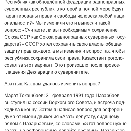
Рес­пуб­лик как обнов­лён­ной феде­ра­ции рав­но­прав­ных
суве­рен­ных рес­пуб­лик, в кото­рой в пол­ной мере будут
гаран­ти­ро­ва­ны пра­ва и сво­бо­ды чело­ве­ка любой наци­
о­наль­но­сти?» Мы изме­ни­ли его и вынес­ли такой
вопрос: «Счи­та­е­те ли вы необ­хо­ди­мым сохра­не­ние
Сою­за ССР как Сою­за рав­но­прав­ных суве­рен­ных госу­
дарств?» СССР хотел сохра­нить свою власть, обе­щая
защи­ту прав каж­до­го, а мы изме­ни­ли вопрос так, что­бы
рес­пуб­ли­ка сохра­ни­ла свои пра­ва. Казах­стан про­го­ло­
со­вал за этот вари­ант. Это про­изо­шло после про­воз­
гла­ше­ния Декла­ра­ции о суверенитете.
Азаттык:
Как вам уда­лось изме­нить вопрос?
Марат Токаш­ба­ев:
21 фев­ра­ля 1991 года Назар­ба­ев
высту­пил на сес­сии Вер­хов­но­го Сове­та, и встре­ча под­
хо­ди­ла к кон­цу. Затем я напи­сал вопрос для рефе­рен­
ду­ма от име­ни дви­же­ния «Азат» депу­та­ту, сидя­ще­му
рядом с Назар­ба­е­вым, со сло­ва­ми: «Этот вопрос нуж­но
задать на рефе­рен­ду­ме, давай­те обсу­дим». Назар­ба­ев