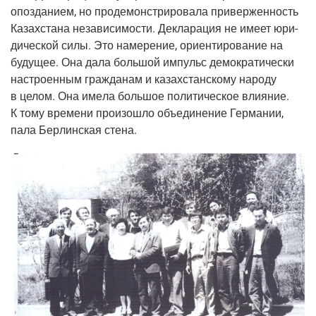
опоз­да­ни­ем, но про­де­мон­стри­ро­ва­ла при­вер­жен­ность
Казах­ста­на неза­ви­си­мо­сти. Декла­ра­ция не име­ет юри­
ди­че­ской силы. Это наме­ре­ние, ори­ен­ти­ро­ва­ние на
буду­щее. Она дала боль­шой импульс демо­кра­ти­че­ски
настро­ен­ным граж­да­нам и казах­стан­ско­му наро­ду
в целом. Она име­ла боль­шое поли­ти­че­ское вли­я­ние.
К тому вре­ме­ни про­изо­шло объ­еди­не­ние Гер­ма­нии,
пала Бер­лин­ская стена.