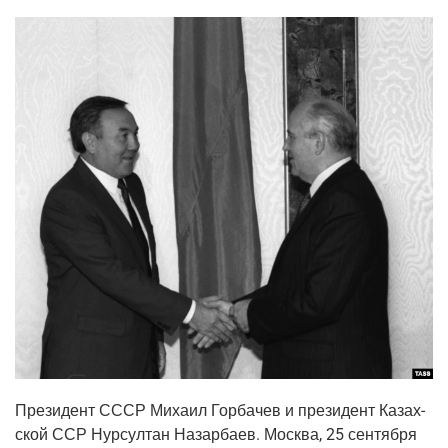
Пре­зи­дент СССР Миха­ил Гор­ба­чев и пре­зи­дент Казах­
ской ССР Нур­сул­тан Назар­ба­ев. Москва, 25 сен­тяб­ря