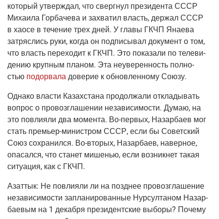
кото­рый утвер­ждал, что сверг­нул пре­зи­ден­та СССР
Миха­и­ла Гор­ба­че­ва и захва­тил власть, дер­жал СССР
в хао­се в тече­ние трех дней. У гла­вы ГКЧП Яна­е­ва
затряс­лись руки, когда он под­пи­сы­вал доку­мент о том,
что власть пере­хо­дит к ГКЧП. Это пока­за­ли по теле­ви­
де­нию круп­ным пла­ном. Эта неуве­рен­ность пол­но­
стью
подо­рва­ла
дове­рие к обнов­лен­но­му Союзу.
Одна­ко вла­сти Казах­ста­на про­дол­жа­ли откла­ды­вать
вопрос о про­воз­гла­ше­нии неза­ви­си­мо­сти. Думаю, на
это повли­я­ли два момен­та. Во-пер­вых, Назар­ба­ев мог
стать пре­мьер-мини­стром СССР, если бы Совет­ский
Союз сохра­нил­ся. Во-вто­рых, Назар­ба­ев, навер­ное,
опа­сал­ся, что ста­нет мише­нью, если воз­ник­нет такая
ситу­а­ция, как с ГКЧП.
Азаттык:
Не повли­я­ли ли на позд­нее про­воз­гла­ше­ние
неза­ви­си­мо­сти запла­ни­ро­ван­ные Нур­сул­та­ном Назар­
ба­е­вым на 1 декаб­ря пре­зи­дент­ские выбо­ры? Поче­му