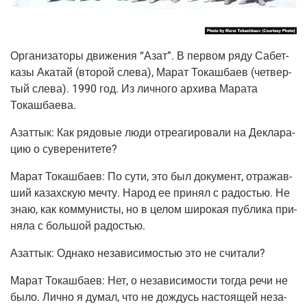
Орга­ни­за­то­ры дви­же­ния “Азат”. В пер­вом ряду Сабет­
ка­зы Ака­тай (вто­рой сле­ва), Марат Токаш­ба­ев (чет­вер­
тый сле­ва). 1990 год. Из лич­но­го архи­ва Мара­та
Токашбаева.
Азаттык:
Как рядо­вые люди отре­а­ги­ро­ва­ли на Декла­ра­
цию о суверенитете?
Марат Токаш­ба­ев:
По сути, это был доку­мент, отра­жав­
ший казах­скую меч­ту. Народ ее при­нял с радо­стью. Не
знаю, как ком­му­ни­сты, но в целом широ­кая пуб­ли­ка при­
ня­ла с боль­шой радостью.
Азаттык:
Одна­ко неза­ви­си­мо­стью это не считали?
Марат Токаш­ба­ев:
Нет, о неза­ви­си­мо­сти тогда речи не
было. Лич­но я думал, что не дождусь насто­я­щей неза­