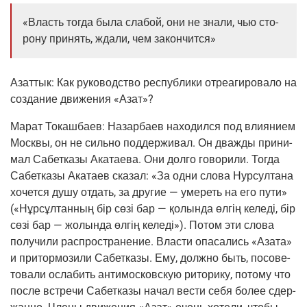
«Власть тогда была сла­бой, они не зна­ли, чью сто­
ро­ну при­нять, жда­ли, чем закончится»
Азаттык:
Как руко­вод­ство рес­пуб­ли­ки отре­а­ги­ро­ва­ло на
созда­ние дви­же­ния «Азат»?
Марат Токаш­ба­ев:
Назар­ба­ев нахо­дил­ся под вли­я­ни­ем
Моск­вы, он не силь­но под­дер­жи­вал. Он два­жды при­ни­
мал Сабет­ка­зы Ака­та­е­ва. Они дол­го гово­ри­ли. Тогда
Сабет­ка­зы Ака­та­ев ска­зал: «За одни сло­ва Нур­сул­та­на
хочет­ся душу отдать, за дру­гие — уме­реть на его пути»
(«Нұр­сұл­тан­ның бір сөзі бар — қолын­да өлгің келеді, бір
сөзі бар — жолын­да өлгің келеді»). Потом эти сло­ва
полу­чи­ли рас­про­стра­не­ние. Вла­сти опа­са­лись «Аза­та»
и при­тор­мо­зи­ли Сабет­ка­зы. Ему, долж­но быть, посо­ве­
то­ва­ли осла­бить анти­мос­ков­скую рито­ри­ку, пото­му что
после встре­чи Сабет­ка­зы начал вести себя более сдер­