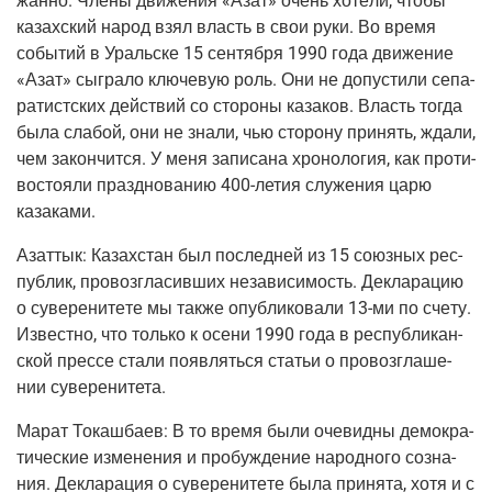
жан­но. Чле­ны дви­же­ния «Азат» очень хоте­ли, что­бы
казах­ский народ взял власть в свои руки. Во вре­мя
собы­тий в Ураль­ске 15 сен­тяб­ря 1990 года дви­же­ние
«Азат» сыг­ра­ло клю­че­вую роль. Они не допу­сти­ли сепа­
ра­тист­ских дей­ствий со сто­ро­ны каза­ков. Власть тогда
была сла­бой, они не зна­ли, чью сто­ро­ну при­нять, жда­ли,
чем закон­чит­ся. У меня запи­са­на хро­но­ло­гия, как про­ти­
во­сто­я­ли празд­но­ва­нию 400-летия слу­же­ния царю
казаками.
Азаттык:
Казах­стан был послед­ней из 15 союз­ных рес­
пуб­лик, про­воз­гла­сив­ших неза­ви­си­мость. Декла­ра­цию
о суве­ре­ни­те­те мы так­же опуб­ли­ко­ва­ли 13-ми по сче­ту.
Извест­но, что толь­ко к осе­ни 1990 года в рес­пуб­ли­кан­
ской прес­се ста­ли появ­лять­ся ста­тьи о про­воз­гла­ше­
нии суверенитета.
Марат Токаш­ба­ев:
В то вре­мя были оче­вид­ны демо­кра­
ти­че­ские изме­не­ния и про­буж­де­ние народ­но­го созна­
ния. Декла­ра­ция о суве­ре­ни­те­те была при­ня­та, хотя и с