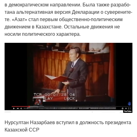
в демо­кра­ти­че­ском направ­ле­нии. Была так­же раз­ра­бо­
та­на аль­тер­на­тив­ная вер­сия Декла­ра­ции о суве­ре­ни­те­
те. «Азат» стал пер­вым обще­ствен­но-поли­ти­че­ским
дви­же­ни­ем в Казах­стане. Осталь­ные дви­же­ния не
носи­ли поли­ти­че­ско­го характера.
Нур­сул­тан Назар­ба­ев всту­пил в долж­ность пре­зи­ден­та
Казах­ской ССР