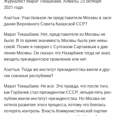
Жур­на­лист Марат Токаш­ба­ев. Алма­ты, 23 октяб­ря
2021 года
Азаттык:
Участ­во­ва­ли ли пред­ста­ви­те­ли Моск­вы в засе­
да­нии Вер­хов­но­го Сове­та Казах­ской ССР?
Марат Токаш­ба­ев:
Нет, пред­ста­ви­те­ля из Моск­вы не
было. В то вре­мя зна­чи­мость Моск­вы была уже невы­
со­кой. Поз­же я гово­рил с Сул­та­ном Сар­та­е­вым о дав­
ле­нии Моск­вы. Он ска­зал, что Назар­ба­ев тогда не знал,
вво­дить пре­зи­дент­ское прав­ле­ние или нет.
Азаттык:
Тогда же инсти­тут пре­зи­дент­ства вве­ли и дру­
гие союз­ные республики?
Марат Токаш­ба­ев:
Не все. Это прав­да, что после того,
как Гор­ба­чев стал пре­зи­ден­том СССР, четы­ре-пять рес­
пуб­лик вве­ли инсти­тут пре­зи­дент­ства. Но Москва не
хоте­ла раз­ви­тия это­го про­цес­са, пото­му что боя­лась
поте­рять кон­троль. Власть Ком­му­ни­сти­че­ской пар­тии