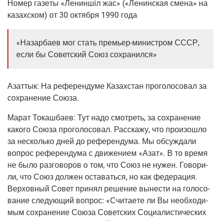
Номер газе­ты «Ленин­шіл жас» («Ленин­ская сме­на» на
казах­ском) от 30 октяб­ря 1990 года
«Назар­ба­ев мог стать пре­мьер-мини­стром СССР,
если бы Совет­ский Союз сохранился»
Азаттык:
На рефе­рен­ду­ме Казах­стан про­го­ло­со­вал за
сохра­не­ние Союза.
Марат Токаш­ба­ев:
Тут надо смот­реть, за сохра­не­ние
како­го Сою­за про­го­ло­со­вал. Рас­ска­жу, что про­изо­шло
за несколь­ко дней до рефе­рен­ду­ма. Мы обсуж­да­ли
вопрос рефе­рен­ду­ма с дви­же­ни­ем «Азат». В то вре­мя
не было раз­го­во­ров о том, что Союз не нужен. Гово­ри­
ли, что Союз дол­жен оста­вать­ся, но как феде­ра­ция.
Вер­хов­ный Совет при­нял реше­ние выне­сти на голо­со­
ва­ние сле­ду­ю­щий вопрос: «Счи­та­е­те ли Вы необ­хо­ди­
мым сохра­не­ние Сою­за Совет­ских Соци­а­ли­сти­че­ских