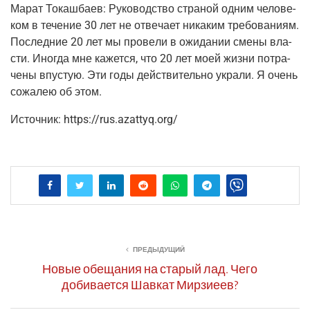
Марат Токаш­ба­ев:
Руко­вод­ство стра­ной одним чело­ве­
ком в тече­ние 30 лет не отве­ча­ет ника­ким тре­бо­ва­ни­ям.
Послед­ние 20 лет мы про­ве­ли в ожи­да­нии сме­ны вла­
сти. Ино­гда мне кажет­ся, что 20 лет моей жиз­ни потра­
че­ны впу­стую. Эти годы дей­стви­тель­но укра­ли. Я очень
сожа­лею об этом.
Источ­ник: https://rus.azattyq.org/
ПРЕДЫДУЩИЙ
Новые обещания на старый лад. Чего
добивается Шавкат Мирзиеев?