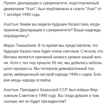
Про­ект декла­ра­ции о суве­ре­ни­те­те, под­го­тов­лен­ный
дви­же­ни­ем “Азат”, был опуб­ли­ко­ван в газе­те “Азат” от
1 октяб­ря 1990 года.
Азаттык:
Каким вы виде­ли буду­щее Казах­ста­на, когда
при­ня­ли Декла­ра­цию о суве­ре­ни­те­те? Ваши надеж­ды
оправдались?
Марат Токаш­ба­ев:
В то вре­мя мы пред­став­ля­ли, что
буду­щее Казах­ста­на будет очень свет­лым. Счи­та­ли, что
Москва явля­ет­ся при­чи­ной низ­ко­го уров­ня нашей жиз­
ни. Хотя с тех пор про­шло 30 лет, мы доби­лись неболь­
шо­го про­грес­са. Мы поте­ря­ли демо­кра­тич­ный тон,
ритм, амби­ци­оз­ный настрой наро­да 1990‑х годов. Бое­
вая мощь наро­да ослабла.
Азаттык:
Пре­зи­дент Казах­ской ССР был избран Вер­
хов­ным Сове­том в 1990 году. Вы тогда дума­ли о том,
сколь­ко лет он будет президентом?