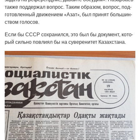
так­же под­дер­жал вопрос. Таким обра­зом, вопрос, под­
го­тов­лен­ный дви­же­ни­ем «Азат», был при­нят боль­шин­
ством голосов.
Если бы СССР сохра­нил­ся, это был бы доку­мент, кото­
рый силь­но повли­ял бы на суве­ре­ни­тет Казахстана.