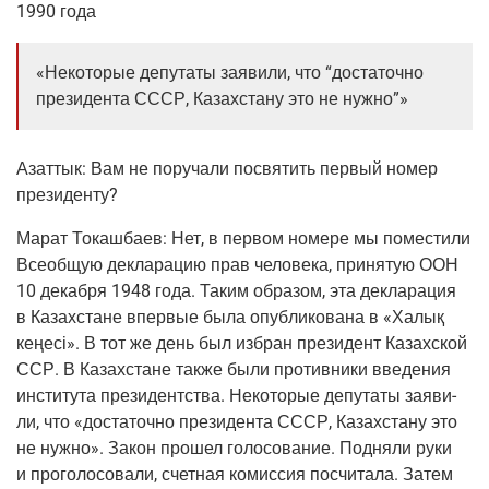
1990 года
«Неко­то­рые депу­та­ты заяви­ли, что “доста­точ­но
пре­зи­ден­та СССР, Казах­ста­ну это не нужно”»
Азаттык:
Вам не пору­ча­ли посвя­тить пер­вый номер
президенту?
Марат Токаш­ба­ев:
Нет, в пер­вом номе­ре мы поме­сти­ли
Все­об­щую декла­ра­цию прав чело­ве­ка, при­ня­тую ООН
10 декаб­ря 1948 года. Таким обра­зом, эта декла­ра­ция
в Казах­стане впер­вые была опуб­ли­ко­ва­на в «Халық
кеңесі». В тот же день был избран пре­зи­дент Казах­ской
ССР. В Казах­стане так­же были про­тив­ни­ки вве­де­ния
инсти­ту­та пре­зи­дент­ства. Неко­то­рые депу­та­ты заяви­
ли, что «доста­точ­но пре­зи­ден­та СССР, Казах­ста­ну это
не нуж­но». Закон про­шел голо­со­ва­ние. Под­ня­ли руки
и про­го­ло­со­ва­ли, счет­ная комис­сия посчи­та­ла. Затем