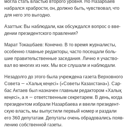
мог­ла стать вла­стью вто­ро­го уров­ня. Но Назар­ба­ев
набрал­ся храб­ро­сти, он, долж­но быть, чув­ство­вал, что
для него это выгодно.
Азаттык:
Вы наблю­да­ли, как обсуж­дал­ся вопрос о вве­
де­нии пре­зи­дент­ско­го правления?
Марат Токаш­ба­ев:
Конеч­но. В то вре­мя жур­на­ли­сты,
осо­бен­но глав­ные редак­то­ры, часто посе­ща­ли боль­
шие пра­ви­тель­ствен­ные засе­да­ния. Лич­но я участ­во­
вал во мно­гих из них. Мы все слу­ша­ли и наблюдали.
Неза­дол­го до это­го была учре­жде­на газе­та Вер­хов­но­го
Сове­та — «Халық кеңесі» («Сове­ты Казах­ста­на»). Сар­
бас Акта­ев был назна­чен глав­ным редак­то­ром «Халық
кеңесі», а я — ответ­ствен­ным сек­ре­та­рем. В день, когда
пре­зи­ден­том избра­ли Назар­ба­е­ва и вве­ли пре­зи­дент­
скую власть, мы выпу­сти­ли пер­вый номер и раз­да­ли
его 360 депу­та­там. Депу­та­ты очень обра­до­ва­лись появ­
ле­нию соб­ствен­ной газеты.