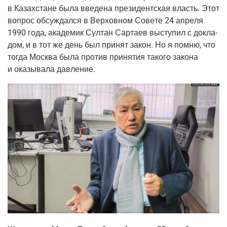
в Казах­стане была вве­де­на пре­зи­дент­ская власть. Этот
вопрос обсуж­дал­ся в Вер­хов­ном Сове­те 24 апре­ля
1990 года, ака­де­мик Сул­тан Сар­та­ев высту­пил с докла­
дом, и в тот же день был при­нят закон. Но я пом­ню, что
тогда Москва была про­тив при­ня­тия тако­го зако­на
и ока­зы­ва­ла давление.