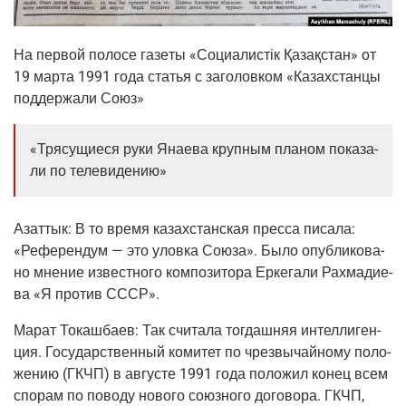
На пер­вой поло­се газе­ты «Соци­а­ли­стік Қаза­қстан» от
19 мар­та 1991 года ста­тья с заго­лов­ком «Казах­стан­цы
под­дер­жа­ли Союз»
«Тря­су­щи­е­ся руки Яна­е­ва круп­ным пла­ном пока­за­
ли по телевидению»
Азаттык:
В то вре­мя казах­стан­ская прес­са писа­ла:
«Рефе­рен­дум — это улов­ка Сою­за». Было опуб­ли­ко­ва­
но мне­ние извест­но­го ком­по­зи­то­ра Ерке­га­ли Рах­ма­ди­е­
ва «Я про­тив СССР».
Марат Токаш­ба­ев:
Так счи­та­ла тогдаш­няя интел­ли­ген­
ция. Госу­дар­ствен­ный коми­тет по чрез­вы­чай­но­му поло­
же­нию (ГКЧП) в авгу­сте 1991 года поло­жил конец всем
спо­рам по пово­ду ново­го союз­но­го дого­во­ра. ГКЧП,