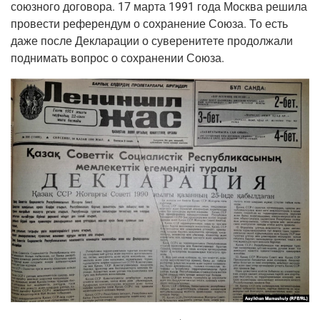
союз­но­го дого­во­ра. 17 мар­та 1991 года Москва реши­ла
про­ве­сти рефе­рен­дум о сохра­не­ние Сою­за. То есть
даже после Декла­ра­ции о суве­ре­ни­те­те про­дол­жа­ли
под­ни­мать вопрос о сохра­не­нии Союза.