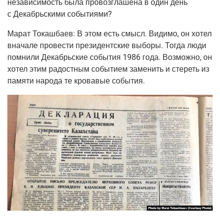
неза­ви­си­мость была про­воз­гла­ше­на в один день
с Декабрь­ски­ми событиями?
Марат Токаш­ба­ев:
В этом есть смысл. Види­мо, он хотел
вна­ча­ле про­ве­сти пре­зи­дент­ские выбо­ры. Тогда люди
пом­ни­ли Декабрь­ские собы­тия 1986 года. Воз­мож­но, он
хотел этим радост­ным собы­ти­ем заме­нить и сте­реть из
памя­ти наро­да те кро­ва­вые события.