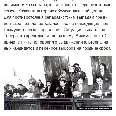
ви­си­мо­сти Казах­ста­на, воз­мож­ность поте­ри неко­то­рых
земель Казах­ста­на горя­чо обсуж­да­лась в обще­стве.
Для про­ти­во­сто­я­ния сепа­ра­тист­ским выпа­дам пре­зи­
дент­ское прав­ле­ние каза­лось более под­хо­дя­щим, чем
ком­му­ни­сти­че­ское прав­ле­ние. Ситу­а­ция была такой.
Теперь это пре­под­но­сят по-раз­но­му. Види­мо, по этой
при­чине никто не гово­рил о выдви­же­нии аль­тер­на­тив­
ных кан­ди­да­тов и пере­но­се выбо­ров на позд­ние сроки.