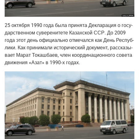
25 октяб­ря 1990 года была при­ня­та Декла­ра­ция о госу­
дар­ствен­ном суве­ре­ни­те­те Казах­ской ССР. До 2009
года этот день офи­ци­аль­но отме­чал­ся как День Рес­пуб­
ли­ки. Как при­ни­ма­ли исто­ри­че­ский доку­мент, рас­ска­зы­
ва­ет Марат Токаш­ба­ев, член коор­ди­на­ци­он­но­го сове­та
дви­же­ния «Азат» в 1990‑х годах.