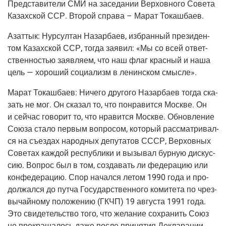
Пред­ста­ви­те­ли СМИ на засе­да­нии Вер­хов­но­го Сове­та
Казах­ской ССР. Вто­рой спра­ва – Марат Токашбаев.
Азаттык:
Нур­сул­тан Назар­ба­ев, избран­ный пре­зи­ден­
том Казах­ской ССР, тогда заявил: «Мы со всей ответ­
ствен­но­стью заяв­ля­ем, что наш флаг крас­ный и наша
цель — хоро­ший соци­а­лизм в ленин­ском смысле».
Марат Токаш­ба­ев:
Ниче­го дру­го­го Назар­ба­ев тогда ска­
зать не мог. Он ска­зал то, что понра­вит­ся Москве. Он
и сей­час гово­рит то, что нра­вит­ся Москве. Обнов­ле­ние
Сою­за ста­ло пер­вым вопро­сом, кото­рый рас­смат­ри­вал­
ся на съез­дах народ­ных депу­та­тов СССР, Вер­хов­ных
Сове­тах каж­дой рес­пуб­ли­ки и вызы­вал бур­ную дис­кус­
сию. Вопрос был в том, созда­вать ли феде­ра­цию или
кон­фе­де­ра­цию. Спор начал­ся летом 1990 года и про­
дол­жал­ся до пут­ча Госу­дар­ствен­но­го коми­те­та по чрез­
вы­чай­но­му поло­же­нию (ГКЧП) 19 авгу­ста 1991 года.
Это сви­де­тель­ство того, что жела­ние сохра­нить Союз
не пре­кра­ща­лось даже после при­ня­тия Декла­ра­ции