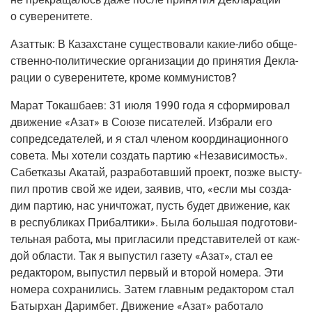
о суверенитете.
Азаттык:
В Казах­стане суще­ство­ва­ли какие-либо обще­
ствен­но-поли­ти­че­ские орга­ни­за­ции до при­ня­тия Декла­
ра­ции о суве­ре­ни­те­те, кро­ме коммунистов?
Марат Токаш­ба­ев:
31 июля 1990 года я сфор­ми­ро­вал
дви­же­ние «Азат» в Сою­зе писа­те­лей. Избра­ли его
сопред­се­да­те­лей, и я стал чле­ном коор­ди­на­ци­он­но­го
сове­та. Мы хоте­ли создать пар­тию «Неза­ви­си­мость».
Сабет­ка­зы Ака­тай, раз­ра­бо­тав­ший про­ект, поз­же высту­
пил про­тив свой же идеи, заявив, что, «если мы созда­
дим пар­тию, нас уни­что­жат, пусть будет дви­же­ние, как
в рес­пуб­ли­ках При­бал­ти­ки». Была боль­шая под­го­то­ви­
тель­ная рабо­та, мы при­гла­си­ли пред­ста­ви­те­лей от каж­
дой обла­сти. Так я выпу­стил газе­ту «Азат», стал ее
редак­то­ром, выпу­стил пер­вый и вто­рой номе­ра. Эти
номе­ра сохра­ни­лись. Затем глав­ным редак­то­ром стал
Батыр­хан Дарим­бет. Дви­же­ние «Азат» рабо­та­ло