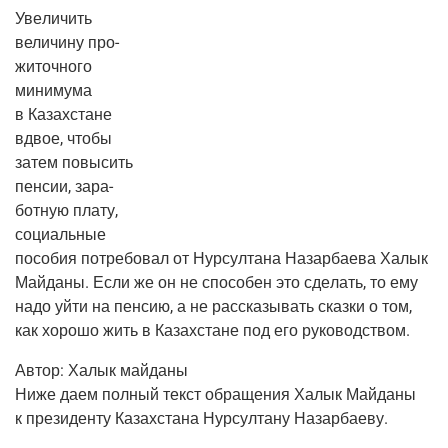
Уве­ли­чить
вели­чи­ну про­
жи­точ­но­го
мини­му­ма
в Казах­стане
вдвое, что­бы
затем повы­сить
пен­сии, зара­
бот­ную пла­ту,
соци­аль­ные
посо­бия потре­бо­вал от Нур­сул­та­на Назар­ба­е­ва Халык
Май­да­ны. Если же он не спо­со­бен это сде­лать, то ему
надо уйти на пен­сию, а не рас­ска­зы­вать сказ­ки о том,
как хоро­шо жить в Казах­стане под его руководством.
Автор:
Халык май­да­ны
Ниже даем пол­ный текст обра­ще­ния Халык Май­да­ны
к пре­зи­ден­ту Казах­ста­на Нур­сул­та­ну Назарбаеву.