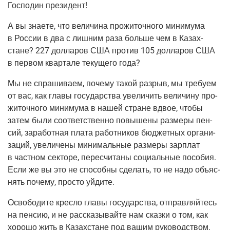
Гос­по­дин президент!
А вы зна­е­те, что вели­чи­на про­жи­точ­но­го мини­му­ма
в Рос­сии в два с лиш­ним раза боль­ше чем в Казах­
стане? 227 дол­ла­ров США про­тив 105 дол­ла­ров США
в пер­вом квар­та­ле теку­ще­го года?
Мы не спра­ши­ва­ем, поче­му такой раз­рыв, мы тре­бу­ем
от вас, как гла­вы госу­дар­ства уве­ли­чить вели­чи­ну про­
жи­точ­но­го мини­му­ма в нашей стране вдвое, что­бы
затем были соот­вет­ствен­но повы­ше­ны раз­ме­ры пен­
сий, зара­бот­ная пла­та работ­ни­ков бюд­жет­ных орга­ни­
за­ций, уве­ли­че­ны мини­маль­ные раз­ме­ры зар­плат
в част­ном сек­то­ре, пере­счи­та­ны соци­аль­ные посо­бия.
Если же вы это не спо­соб­ны сде­лать, то не надо объ­яс­
нять поче­му, про­сто уйдите.
Осво­бо­ди­те крес­ло гла­вы госу­дар­ства, отправ­ляй­тесь
на пен­сию, и не рас­ска­зы­вай­те нам сказ­ки о том, как
хоро­шо жить в Казах­стане под вашим руко­вод­ством.