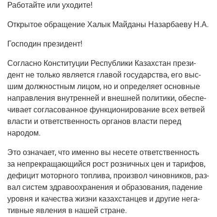
Рабо­тай­те или уходите!
Откры­тое обра­ще­ние Халык Май­да­ны Назар­ба­е­ву Н.А.
Гос­по­дин президент!
Соглас­но Кон­сти­ту­ции Рес­пуб­ли­ки Казах­стан пре­зи­
дент не толь­ко явля­ет­ся гла­вой госу­дар­ства, его выс­
шим долж­ност­ным лицом, но и опре­де­ля­ет основ­ные
направ­ле­ния внут­рен­ней и внеш­ней поли­ти­ки, обес­пе­
чи­ва­ет согла­со­ван­ное функ­ци­о­ни­ро­ва­ние всех вет­вей
вла­сти и ответ­ствен­ность орга­нов вла­сти перед
народом.
Это озна­ча­ет, что имен­но вы несе­те ответ­ствен­ность
за непре­кра­ща­ю­щий­ся рост роз­нич­ных цен и тари­фов,
дефи­цит мотор­но­го топ­ли­ва, про­из­вол чинов­ни­ков, раз­
вал систем здра­во­охра­не­ния и обра­зо­ва­ния, паде­ние
уров­ня и каче­ства жиз­ни казах­стан­цев и дру­гие нега­
тив­ные явле­ния в нашей стране.