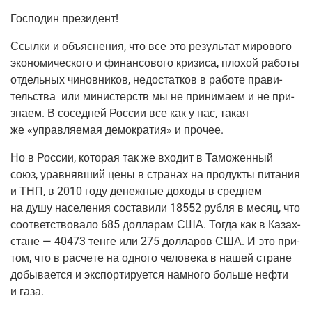
Гос­по­дин президент!
Ссыл­ки и объ­яс­не­ния, что все это резуль­тат миро­во­го
эко­но­ми­че­ско­го и финан­со­во­го кри­зи­са, пло­хой рабо­ты
отдель­ных чинов­ни­ков, недо­стат­ков в рабо­те пра­ви­
тель­ства или мини­стерств мы не при­ни­ма­ем и не при­
зна­ем. В сосед­ней Рос­сии все как у нас, такая
же «управ­ля­е­мая демо­кра­тия» и прочее.
Но в Рос­сии, кото­рая так же вхо­дит в Тамо­жен­ный
союз, урав­няв­ший цены в стра­нах на про­дук­ты пита­ния
и ТНП, в 2010 году денеж­ные дохо­ды в сред­нем
на душу насе­ле­ния соста­ви­ли 18552 руб­ля в месяц, что
соот­вет­ство­ва­ло 685 дол­ла­рам США. Тогда как в Казах­
стане — 40473 тен­ге или 275 дол­ла­ров США. И это при­
том, что в рас­че­те на одно­го чело­ве­ка в нашей стране
добы­ва­ет­ся и экс­пор­ти­ру­ет­ся намно­го боль­ше неф­ти
и газа.