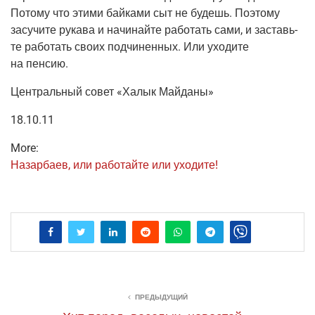
Пото­му что эти­ми бай­ка­ми сыт не будешь. Поэто­му
засу­чи­те рука­ва и начи­най­те рабо­тать сами, и заставь­
те рабо­тать сво­их под­чи­нен­ных. Или ухо­ди­те
на пенсию.
Цен­траль­ный совет «Халык Майданы»
18.10.11
More:
Назар­ба­ев, или рабо­тай­те или уходите!
ПРЕДЫДУЩИЙ