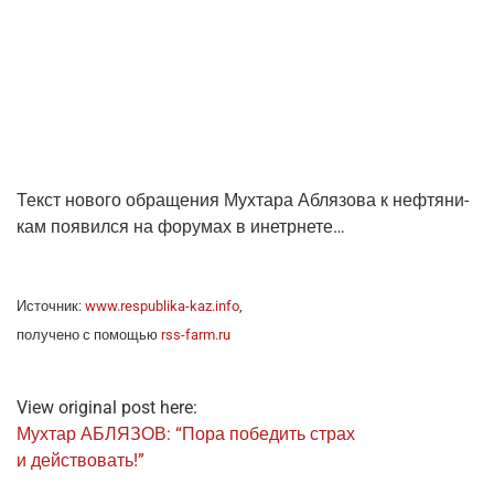
Текст ново­го обра­ще­ния Мух­та­ра Абля­зо­ва к неф­тя­ни­
кам появил­ся на фору­мах в инетрнете…
Источ­ник:
www.respublika-kaz.info
,
полу­че­но с помо­щью
rss-farm.ru
View original post here:
Мух­тар АБЛЯЗОВ: “Пора побе­дить страх
и действовать!”