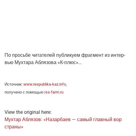
По прось­бе чита­те­лей пуб­ли­ку­ем фраг­мент из интер­
вью Мух­та­ра Абля­зо­ва «К‑плюс»…
Источ­ник:
www.respublika-kaz.info
,
полу­че­но с помо­щью
rss-farm.ru
View the original here:
Мух­тар Абля­зов: «Назар­ба­ев — самый глав­ный вор
страны»