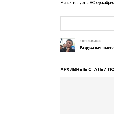
Минск тор­гу­ет с ЕС «декаб­ри­
ПРЕДЫДУЩИЙ
Разруха начинаетс
АРХИВНЫЕ СТАТЬИ ПО