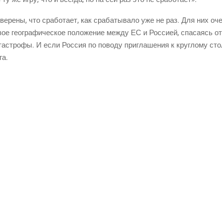
ве­ре­ны, что сра­бо­та­ет, как сра­ба­ты­ва­ло уже не раз. Для них оче
ое гео­гра­фи­че­ское поло­же­ние меж­ду ЕС и Рос­си­ей, спа­са­ясь от
та­стро­фы. И если Рос­сия по пово­ду при­гла­ше­ния к круг­ло­му сто
га.