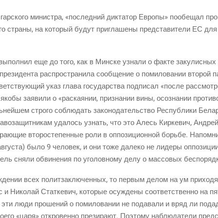
гар­ско­го мини­стра, «послед­ний дик­та­тор Евро­пы» пообе­щал про­
го стра­ны, на кото­рый будут при­гла­ше­ны пред­ста­ви­те­ли ЕС дл
выпол­нил еще до того, как в Мин­ске узна­ли о фак­те заку­лис­ных п
пре­зи­ден­та рас­про­стра­ни­ла сооб­ще­ние о поми­ло­ва­нии вто­рой 
ет­ству­ю­щий указ гла­ва госу­дар­ства под­пи­сал «после рас­смот­
ко­бы заяви­ли о «рас­ка­я­нии, при­зна­нии вины, осо­зна­нии про­ти­во
ь­ней­шем стро­го соблю­дать зако­но­да­тель­ство Рес­пуб­ли­ки Бела
а­во­за­щит­ни­кам уда­лось узнать, что это Алесь Кир­ке­вич, Андрей
­ю­щие вто­ро­сте­пен­ные роли в оппо­зи­ци­он­ной борь­бе. Напом­ни
вгу­ста) было 9 чело­век, и они тоже дале­ко не лиде­ры оппо­зи­ци
ель сня­ли обви­не­ния по уго­лов­но­му делу о мас­со­вых беспоряд
­де­нии всех полит­за­клю­чен­ных, то пер­вым делом на ум при­хо­д
 и Нико­лай Стат­ке­вич, кото­рые осуж­де­ны соот­вет­ствен­но на п
 эти люди про­ше­ний о поми­ло­ва­нии не пода­ва­ли и вряд ли пода­
о­е­го «царя» откро­вен­но пре­зи­ра­ют. Поэто­му наблю­да­те­ли пред­