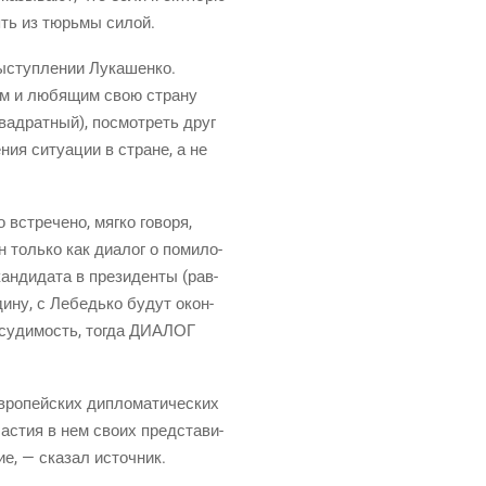
нять из тюрь­мы силой.
ыступ­ле­нии Лука­шен­ко.
­щим и любя­щим свою стра­ну
квад­рат­ный), посмот­реть друг
­ния ситу­а­ции в стране, а не
встре­че­но, мяг­ко гово­ря,
н толь­ко как диа­лог о поми­ло­
ан­ди­да­та
в пре­зи­ден­ты
(рав­
оди­ну, с Лебедь­ко будут окон­
 — суди­мость, тогда ДИАЛОГ
вро­пей­ских дипло­ма­ти­че­ских
а­стия в нем сво­их пред­ста­ви­
ие, — ска­зал источ­ник.