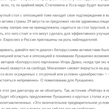
 всех, то, по край­ней мере, Стат­ке­ви­ча и Усса надо будет выго­
руг­лый стол с оппо­зи­ци­ей тоже нахо­дит свое под­твер­жде­ние в в
о­го акти­ва стра­ны 29 авгу­ста он пред­ло­жил «всем здра­во­мыс­ля
ко­му лаге­рю они ни при­над­ле­жа­ли, садить­ся за стол
(круг­лый
, 
ить, кто чего сто­ит и что могут сде­лать для эффек­тив­но­го улуч­ше
х». Евро­со­юз и Рос­сия при­гла­ше­ны на роль наблюдателей.
а­ри­вать, давай­те вести диа­лог» бело­рус­ски­ми акти­ви­ста­ми было 
ынеш­ней вла­стью и оппо­зи­ци­ей в пони­ма­нии Лука­шен­ко воз­мо­же
авто­ров «Бело­рус­ско­го пар­ти­за­на» Игорь Дра­ко, «когда три
экс-к
н­ные) ока­жут­ся на сво­бо­де, Миха­ле­вич смо­жет вер­нуть­ся на р
, а со всех осуж­ден­ных с отсроч­кой или услов­но «декаб­ри­стов»
ять­ся непре­мен­но». О поми­ло­ва­нии для Лукашенко.
 этот раз дик­та­то­ру их не обхит­рить. Так, источ­ник «Рей­тер» в е
 будет обсуж­дать пред­ло­же­ние Лука­шен­ко о круг­лых сто­лах и уч
олит­за­клю­чен­ных. «Это окон­ча­тель­ное пред­ва­ри­тель­ное усло­в
 ту же игру, что и все­гда, но на сей раз это не сработает».