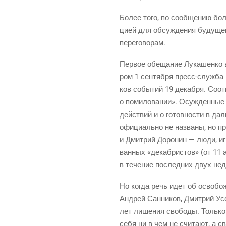
Более того, по сооб­ще­нию бол­
ци­ей для обсуж­де­ния буду­ще­
переговорам.
Пер­вое обе­ща­ние Лука­шен­ко 
ром 1 сен­тяб­ря
пресс-служ­ба
ков собы­тий 19 декаб­ря. Соот­в
о поми­ло­ва­нии». Осуж­ден­ные я
дей­ствий и о готов­но­сти в дал
офи­ци­аль­но не назва­ны, но пр
и Дмит­рий Доро­нин — люди, игра
ван­ных «декаб­ри­стов»
(от
11 а
в тече­ние послед­них двух нед
Но когда речь идет об осво­бож
Андрей Сан­ни­ков, Дмит­рий Усс
лет лише­ния сво­бо­ды. Толь­ко
себя ни в чем не счи­та­ют, а св