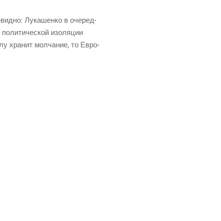
­вид­но: Лука­шен­ко в оче­ред­
 поли­ти­че­ской изо­ля­ции
­лу хра­нит мол­ча­ние, то Евро­