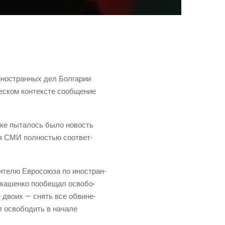
но­стран­ных дел Бол­га­рии
е­ском кон­тек­сте сооб­ще­ние
н­ске пыта­лось было новость
я СМИ пол­но­стью соот­вет­
­те­лю Евро­со­ю­за по ино­стран­
ка­шен­ко пообе­щал осво­бо­
е дво­их — снять все обви­не­
 осво­бо­дить в нача­ле