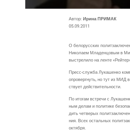
Автор:
Ири­на ПРИМАК
05.09.2011
О бело­рус­ских полит­за­клю­ч
Нико­ла­ем Мла­ден­цо­вым в Мин­
выстре­ли­ло на лен­те «Рей­тер
Пресс-служ­ба
Лука­шен­ко ком­
опро­верг­нуть, но тут из МИД 
ству­ет действительности.
По ито­гам встре­чи с Лука­шен­к
ным делам и поли­ти­ке без­опа
дить чет­ве­рых полит­за­клю­че
ния. Всех осталь­ных полит­за­к
октября.