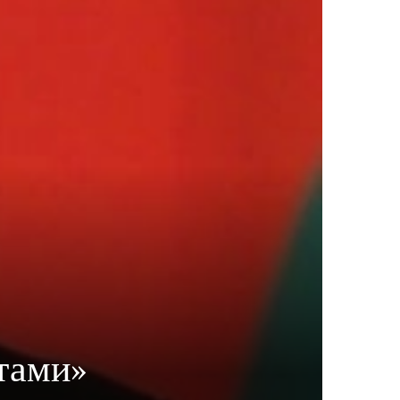
тами»