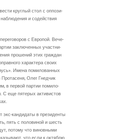
ве­сти круг­лый стол с оппо­зи­
я наблю­де­ния и содей­ствия
ере­го­во­ров с Евро­пой. Вече­
пар­тии заклю­чен­ных участ­ни­
ре­ния про­ше­ний этих граж­дан
­прав­но­го харак­те­ра сво­их
­русь». Име­на поми­ло­ван­ных
 Про­та­се­ня, Олег Гнед­чик
м, в пер­вой пар­тии поми­ло­
и. С еще пяте­рых акти­ви­стов
ках.
ят
экс-кан­ди­да­ты
в пре­зи­ден­ты
ять, пять с поло­ви­ной и шесть
дут, пото­му что винов­ны­ми
ска­зы­ва­ют, что если к октяб­рю