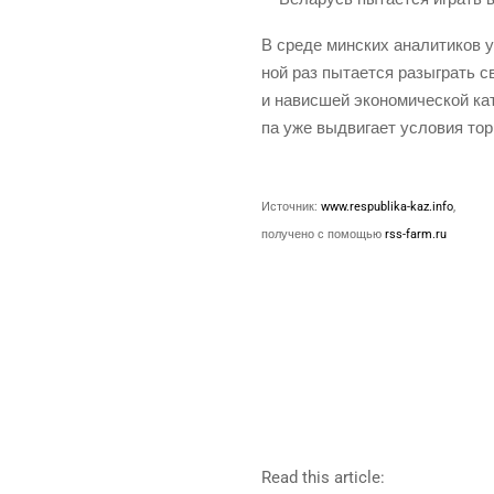
В сре­де мин­ских ана­ли­ти­ков у
ной раз пыта­ет­ся разыг­рать св
и навис­шей эко­но­ми­че­ской ка
па уже выдви­га­ет усло­вия тор
Источ­ник:
www.respublika-kaz.info
,
полу­че­но с помо­щью
rss-farm.ru
Read this article: