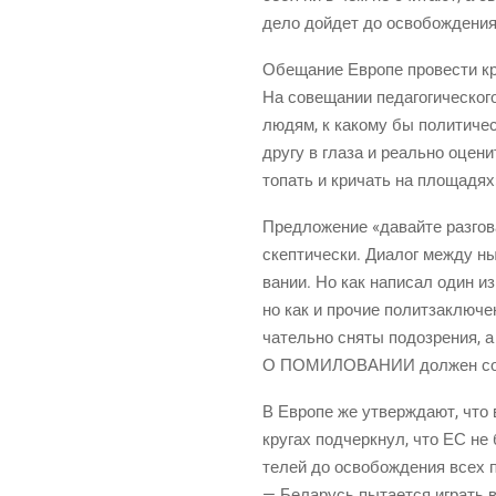
дело дой­дет до осво­бож­де­ния
Обе­ща­ние Евро­пе про­ве­сти к
На сове­ща­нии педа­го­ги­че­ск
людям, к како­му бы поли­ти­че­с
дру­гу в гла­за и реаль­но оце­н
топать и кри­чать на пло­ща­дя
Пред­ло­же­ние «давай­те раз­го­в
скеп­ти­че­ски. Диа­лог меж­ду н
ва­нии. Но как напи­сал один из 
но
как и про­чие полит­за­клю­че
ча­тель­но сня­ты подо­зре­ния
О ПОМИЛОВАНИИ дол­жен состо­
В Евро­пе же утвер­жда­ют, что в
кру­гах под­черк­нул, что ЕС не
те­лей до осво­бож­де­ния всех п
— Бела­русь пыта­ет­ся играть в