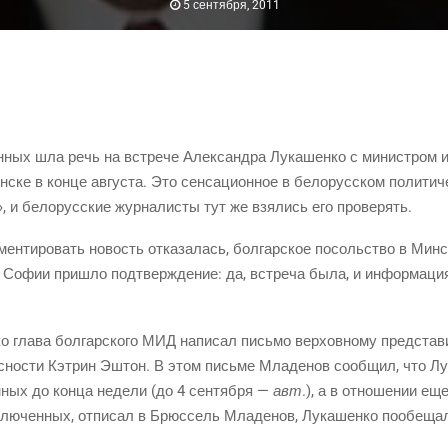
5 сентября, 2011
ен­ных шла речь на встре­че Алек­сандра Лука­шен­ко с мини­стром и
ске в кон­це авгу­ста. Это сен­са­ци­он­ное в бело­рус­ском поли­ти­ч
», и бело­рус­ские жур­на­ли­сты тут же взя­лись его проверять.
мен­ти­ро­вать новость отка­за­лась, бол­гар­ское посоль­ство в Ми
в Софии при­шло под­твер­жде­ние: да, встре­ча была, и инфор­ма­ци
о гла­ва бол­гар­ско­го МИД напи­сал пись­мо вер­хов­но­му пред­ста­ви
с­но­сти Кэтрин Эштон. В этом пись­ме Мла­де­нов сооб­щил, что Лу
н­ных до кон­ца неде­ли
(до
4 сен­тяб­ря —
авт
.), а в отно­ше­нии ещ
лю­чен­ных, отпи­сал в Брюс­сель Мла­де­нов, Лука­шен­ко пообе­щал